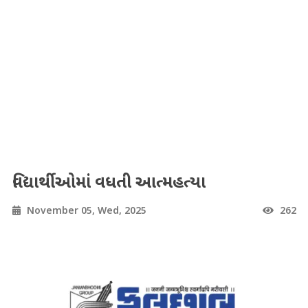
વિદ્યાર્થીઓમાં વધતી આત્મહત્યા
November 05, Wed, 2025
262