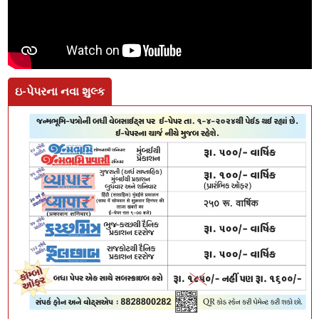
ઇ-પેપરના નવા શુલ્ક