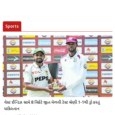
Sports
વેસ્ટ ઈન્ડિઝ સામે 8 વિકેટે જીત મેળવી ટેસ્ટ શ્રેણી 1-1થી ડ્રો કરતું
પાકિસ્તાન