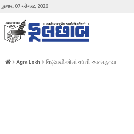
07
2026
શુક્રવાર,
ઑગસ્ટ,
menu
વિદ્યાર્થીઓમાં વધતી આત્મહત્યા
Agra Lekh