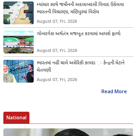
મ્યાંમાર સાથે જમીનની અદલાબદલી વિવાદ ઉકેલવા
ભારતની વિચારણા, મણિપુરમાં વિરોધ
August 07, Fri, 2026
ગોબરગેસ અર્થતંત્ર મજબૂત કરવામાં આપશે ફાળો
August 07, Fri, 2026
ભારતમાં નહીં ચાલે અમેરિકી કાયદા ઃ કેન્દ્રની મેટાને
ચેતવણી
August 07, Fri, 2026
Read More
National