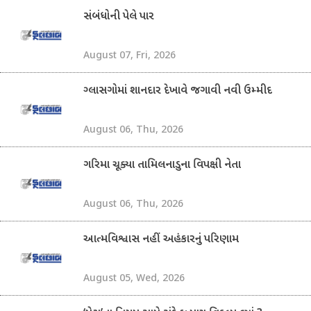
સંબંધોની પેલે પાર
August 07, Fri, 2026
ગ્લાસગોમાં શાનદાર દેખાવે જગાવી નવી ઉમ્મીદ
August 06, Thu, 2026
ગરિમા ચૂક્યા તામિલનાડુના વિપક્ષી નેતા
August 06, Thu, 2026
આત્મવિશ્વાસ નહીં અહંકારનું પરિણામ
August 05, Wed, 2026