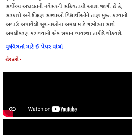
સર્વોચ્ચ અદાલતની નવેસરની સક્રિયતાથી આશા જાગી છે કે,
સરકારો અને શિક્ષણ સંસ્થાઓ વિદ્યાર્થીઓને તાણ મુક્ત કરવાની
અગાઉ અપાયેલી સૂચનાઓના અમલ માટે ગંભીરતા સાથે
અમલીકરણ કરાવવાની એક સમાન વ્યવસ્થા તાકીદે ગોઠવશે.
વધુ વિગતો માટે ઈ-પેપર વાંચો
શેર કરો -