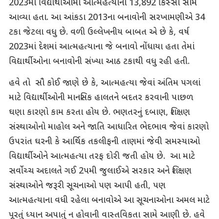
2023માં વિદ્યાર્થીઓમાં આત્મહત્યાના 13,892 કિસ્સા સામે
આવ્યા હતા. આ આંકડા 2013ના બનાવોની સરખામણીએ 34
ટકા જેટલા વધુ છે. વળી ઉલ્લેખનીય બાબત એ છે કે, વર્ષ
2023માં દેશમાં આત્મહત્યાના જે બનાવો નોંધાયા હતા તેમાં
વિદ્યાર્થીઓના બનાવોની સંખ્યા આઠ ટકાથી વધુ રહી હતી.
હવે તો સૌ કોઈ જાણે છે કે, આત્મહત્યા જેવાં અંતિમ પગલાં
માટે વિદ્યાર્થીઓની માનસિક હાલતને બદતર કરવાની પાછળ
ઘણા કારણો કામ કરતા હોય છે. ભણતરનું દબાણ, શિક્ષણ
સંસ્થાઓનો માહોલ અને જાતિ આધારિત ભેદભાવ જેવાં કારણો
ઉપરાંત ઘરની કે આર્થિક તકલીફની તાણમાં જેવી સમસ્યાઓ
વિદ્યાર્થીઓને આત્મહત્યા તરફ દોરી જતી હોય છે. આ માટે
સર્વોચ્ચ અદાલતે ગઈ 2પમી જુલાઈએ સરકાર અને શિક્ષણ
સંસ્થાઓને જરૂરી સૂચનાઓ પણ આપી હતી, પણ
આત્મહત્યાના વધી રહેલા બનાવોએ આ સૂચનાઓના અમલ માટે
પૂરતું ધ્યાન અપાતું ન હોવાની વાસ્તવિકતા સામે આણી છે. હવે