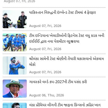
August 07, Fri, 2026
પાકિસ્તાન વિરુદ્ધની ઇંગ્લેન્ડ ટેસ્ટ ટીમમાં 4 ફેરફાર
August 07, Fri, 2026
ટીમ ઇન્ડિયાના ખેલાડીઓની ફિટનેસ ટેસ્ટ વધુ કડક બની
ઇઈઈઈં દ્વારા નવા પેરામીટર લાગુ કરાયા
August 07, Fri, 2026
શ્રીલંકા સામેની ટેસ્ટ શ્રેણીની તૈયારી ચકાસવાનો એકમાત્ર
મોકો
August 07, Fri, 2026
ગાવસ્કરે વર્લ્ડ કપ-2027ની ટીમ પસંદ કરી
August 06, Thu, 2026
લંકા પ્રીમિયર લીગની ટીમ જાફના કિંગ્સનો ઝહિર ખાન