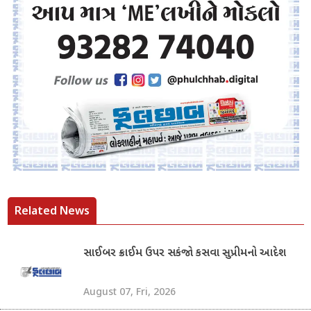
Related News
સાઈબર ક્રાઈમ ઉપર સકંજો કસવા સુપ્રીમનો આદેશ
August 07, Fri, 2026