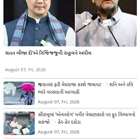
સતત બીજા દી’એ રિજ્જિજુની રાહુલને અપીલ
August 07, Fri, 2026
ગુજરાતમાં ફરી મેઘરાજા કરશે જમાવટ ઃ શનિ અને રવિ
ભારે વરસાદની આગાહી
August 07, Fri, 2026
સૌરાષ્ટ્રમાં ‘એનાલોગ’ પનીર વેચાણકારો પર ફૂડ વિભાગનો
સકંજો ઃ ઠેર-ઠેર દરોડા
August 07, Fri, 2026