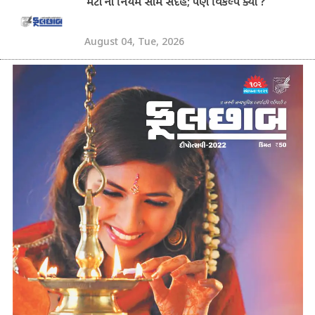
‘મેટા’ના નિયમ સામે સંદેહ; પણ વિકલ્પ ક્યાં ?
August 04, Tue, 2026