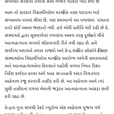
સંબંધિત સરકારી તંત્રોની સામે ગંભીર પડકાર ખડો કર્યો છે.
આમ તો સરકાર વિદ્યાર્થીઓમાં માનસિક તાણ ઘટાડવા માટે
સંખ્યાબંધ પગલાં લીધાં છે, પણ કમભાગ્યે આ પગલાંમાં પાયાનાં
સ્તરે કોઈ અમલ જણાતો નથી. હવે એવી પ્રતીતિ થઈ રહી છે કે,
સંસ્થાઓ દ્વારા સૂચવાયેલાં પગલાંના અમલ તરફ દુર્લક્ષને લીધે
આત્મહત્યાના બનાવો ચોંકાવનારી રીતે વધી રહ્યા છે. હવે
સર્વોચ્ચ અદાલતે તમામ રાજ્યો અને કેન્દ્ર શાસિત પ્રદેશોને શિક્ષણ
સંસ્થાઓના વિદ્યાર્થીઓના માનસિક આરોગ્ય અંગેની સમસ્યાઓ
અને આત્મહત્યાઓના કિસ્સાને પહોંચી વળવા નિયત દિશા-
નિર્દેશ કાર્યરત કરવા અંગે આઠ સપ્તાહની અંદર વિગતવાર
અહેવાલ રજૂ કરવાની તાકીદ કરી છે. આ અહેવાલ આવે ત્યાં
સુધી તાકીદનાં પગલાં લેવાની જરૂરત આત્મહત્યાના આંકડા છતી
કરી રહ્યા છે.
કેન્દ્રના ગુના સંબંધી રેકર્ડ બ્યૂરોના એક અહેવાલ મુજબ વર્ષ