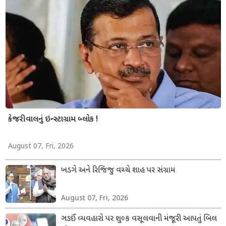
કેજરીવાલનું ઇન્સ્ટાગ્રામ બ્લોક !
August 07, Fri, 2026
ખડગે અને રિજિજુ વચ્ચે શાહ પર સંગ્રામ
August 07, Fri, 2026
ઞઙઈં વ્યવહારો પર શુલ્ક વસૂલવાની મંજૂરી આપતું બિલ