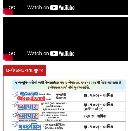
ઇ-પેપરના નવા શુલ્ક