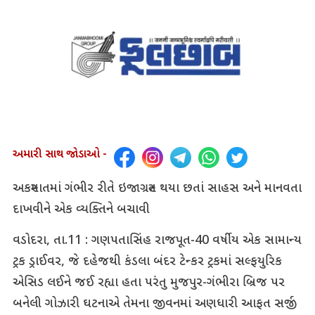
અમારી સાથ જોડાઓ -
અકસ્માતમાં ગંભીર રીતે ઇજાગ્રસ્ત થયા છતાં સાહસ અને માનવતા
દાખવીને એક વ્યક્તિને બચાવી
વડોદરા, તા.11 : ગણપતાસિંહ રાજપૂત-40 વર્ષીય એક સામાન્ય
ટ્રક ડ્રાઈવર, જે દહેજથી કંડલા બંદર ટેન્કર ટ્રકમાં સલ્ફયુરિક
એસિડ લઈને જઈ રહ્યા હતા પરંતુ મુજપુર-ગંભીરા બ્રિજ પર
બનેલી ગોઝારી ઘટનાએ તેમના જીવનમાં અણધારી આફત સર્જી