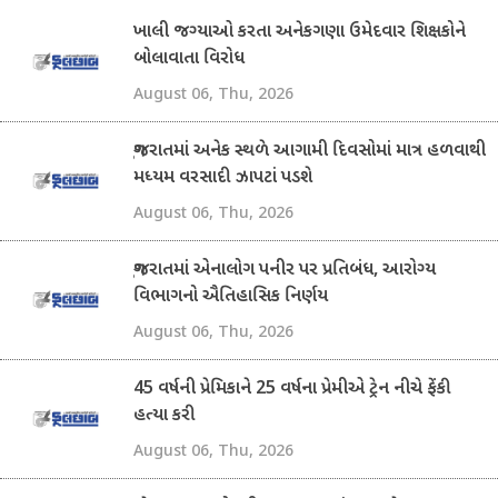
ખાલી જગ્યાઓ કરતા અનેકગણા ઉમેદવાર શિક્ષકોને
બોલાવાતા વિરોધ
August 06, Thu, 2026
ગુજરાતમાં અનેક સ્થળે આગામી દિવસોમાં માત્ર હળવાથી
મધ્યમ વરસાદી ઝાપટાં પડશે
August 06, Thu, 2026
ગુજરાતમાં એનાલોગ પનીર પર પ્રતિબંધ, આરોગ્ય
વિભાગનો ઐતિહાસિક નિર્ણય
August 06, Thu, 2026
45 વર્ષની પ્રેમિકાને 25 વર્ષના પ્રેમીએ ટ્રેન નીચે ફેંકી
હત્યા કરી
August 06, Thu, 2026