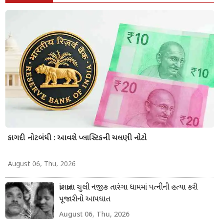
કાગદી નોટબંધી : આવશે પ્લાસ્ટિકની ચલણી નોટો
August 06, Thu, 2026
ધ્રાંગધ્રાના ચુલી નજીક તારંગા ધામમાં પત્નીની હત્યા કરી
પૂજારીનો આપઘાત
August 06, Thu, 2026