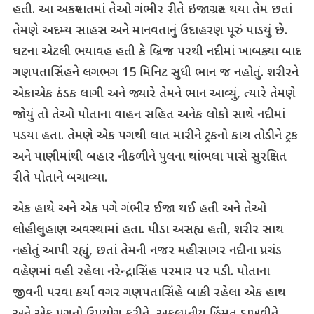
હતી. આ અકસ્માતમાં તેઓ ગંભીર રીતે ઇજાગ્રસ્ત થયા તેમ છતાં
તેમણે અદમ્ય સાહસ અને માનવતાનું ઉદાહરણ પૂરું પાડયું છે.
ઘટના એટલી ભયાવહ હતી કે બ્રિજ પરથી નદીમાં ખાબક્યા બાદ
ગણપતાસિંહને લગભગ 15 મિનિટ સુધી ભાન જ નહોતું. શરીરને
એકાએક ઠંડક લાગી અને જ્યારે તેમને ભાન આવ્યું, ત્યારે તેમણે
જોયું તો તેઓ પોતાના વાહન સહિત અનેક લોકો સાથે નદીમાં
પડયા હતા. તેમણે એક પગથી લાત મારીને ટ્રકનો કાચ તોડીને ટ્રક
અને પાણીમાંથી બહાર નીકળીને પુલના થાંભલા પાસે સુરક્ષિત
રીતે પોતાને બચાવ્યા.
એક હાથે અને એક પગે ગંભીર ઈજા થઈ હતી અને તેઓ
લોહીલુહાણ અવસ્થામાં હતા. પીડા અસહ્ય હતી, શરીર સાથ
નહોતું આપી રહ્યું, છતાં તેમની નજર મહીસાગર નદીના પ્રચંડ
વહેણમાં વહી રહેલા નરેન્દ્રાસિંહ પરમાર પર પડી. પોતાના
જીવની પરવા કર્યા વગર ગણપતાસિંહે બાકી રહેલા એક હાથ