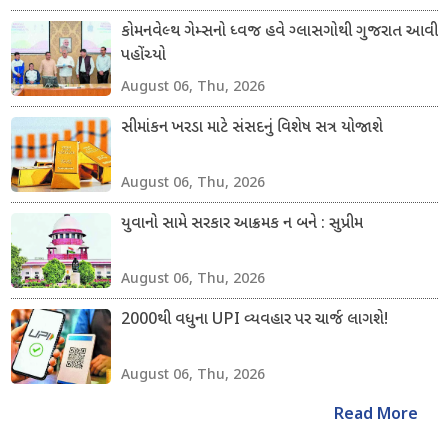
કોમનવેલ્થ ગેમ્સનો ધ્વજ હવે ગ્લાસગોથી ગુજરાત આવી
પહોંચ્યો
August 06, Thu, 2026
સીમાંકન ખરડા માટે સંસદનું વિશેષ સત્ર યોજાશે
August 06, Thu, 2026
યુવાનો સામે સરકાર આક્રમક ન બને : સુપ્રીમ
August 06, Thu, 2026
2000થી વધુના UPI વ્યવહાર પર ચાર્જ લાગશે!
August 06, Thu, 2026
Read More