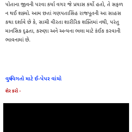
પોતાના જીવની પરવા કર્યા વગર જે પ્રયાસ કર્યો હતો, તે સફળ
ન થઈ શક્યો. આમ છતાં ગણપતાસિંહ રાજપૂતની આ સાહસ
કથા દર્શાવે છે કે, સાચી વીરતા શારીરિક શક્તિમાં નથી, પરંતુ
માનસિક દૃઢતા, કરુણા અને અન્યના ભલા માટે કંઈક કરવાની
ભાવનામાં છે.
વધુ વિગતો માટે ઈ-પેપર વાંચો
શેર કરો -