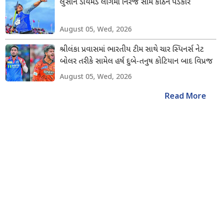
લુસાને ડાયમંડ લીગમાં નિરજ સામે કઠિન પડકાર
August 05, Wed, 2026
શ્રીલંકા પ્રવાસમાં ભારતીય ટીમ સાથે ચાર સ્પિનર્સ નેટ
બોલર તરીકે સામેલ હર્ષ દુબે-તનુષ કોટિયાન બાદ વિપ્રજ
નિગમ અને શિવાંગ કુમારનો સમાવેશ કરાયો
August 05, Wed, 2026
Read More