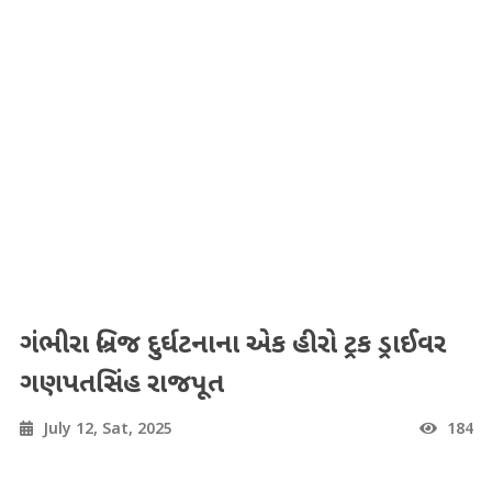
ગંભીરા બ્રિજ દુર્ઘટનાના એક હીરો ટ્રક ડ્રાઈવર
ગણપતસિંહ રાજપૂત
July 12, Sat, 2025
184