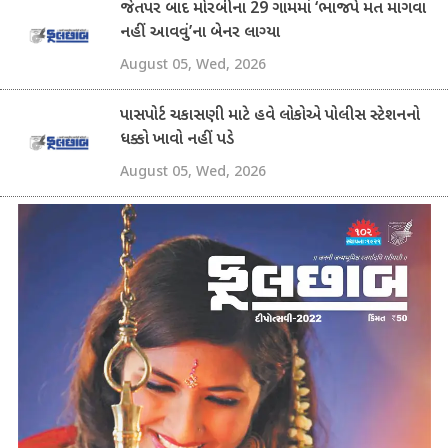
જેતપર બાદ મોરબીના 29 ગામમાં ‘ભાજપે મત માગવા
નહીં આવવું’ના બેનર લાગ્યા
August 05, Wed, 2026
પાસપોર્ટ ચકાસણી માટે હવે લોકોએ પોલીસ સ્ટેશનનો
ધક્કો ખાવો નહીં પડે
August 05, Wed, 2026