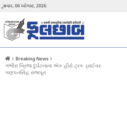
06
2026
ગુરુવાર,
ઑગસ્ટ,
menu
Breaking News
ગંભીરા બ્રિજ દુર્ઘટનાના એક હીરો ટ્રક ડ્રાઈવર
ગણપતસિંહ રાજપૂત