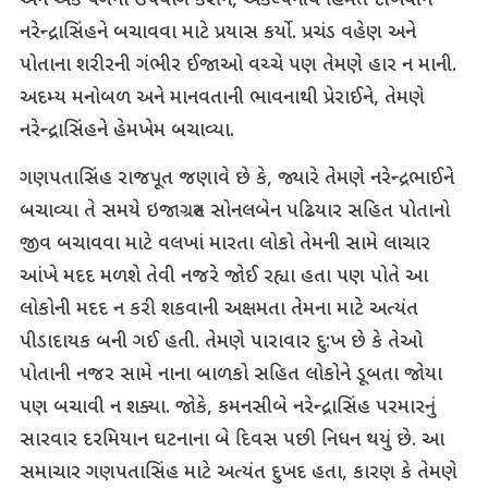
અને એક પગનો ઉપયોગ કરીને, અકલ્પનીય હિંમત દાખવીને
નરેન્દ્રાસિંહને બચાવવા માટે પ્રયાસ કર્યો. પ્રચંડ વહેણ અને
પોતાના શરીરની ગંભીર ઈજાઓ વચ્ચે પણ તેમણે હાર ન માની.
અદમ્ય મનોબળ અને માનવતાની ભાવનાથી પ્રેરાઈને, તેમણે
નરેન્દ્રાસિંહને હેમખેમ બચાવ્યા.
ગણપતાસિંહ રાજપૂત જણાવે છે કે, જ્યારે તેમણે નરેન્દ્રભાઈને
બચાવ્યા તે સમયે ઇજાગ્રસ્ત સોનલબેન પઢિયાર સહિત પોતાનો
જીવ બચાવવા માટે વલખાં મારતા લોકો તેમની સામે લાચાર
આંખે મદદ મળશે તેવી નજરે જોઈ રહ્યા હતા પણ પોતે આ
લોકોની મદદ ન કરી શકવાની અક્ષમતા તેમના માટે અત્યંત
પીડાદાયક બની ગઈ હતી. તેમણે પારાવાર દુ:ખ છે કે તેઓ
પોતાની નજર સામે નાના બાળકો સહિત લોકોને ડૂબતા જોયા
પણ બચાવી ન શક્યા. જોકે, કમનસીબે નરેન્દ્રાસિંહ પરમારનું
સારવાર દરમિયાન ઘટનાના બે દિવસ પછી નિધન થયું છે. આ
સમાચાર ગણપતાસિંહ માટે અત્યંત દુખદ હતા, કારણ કે તેમણે