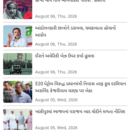
હત્યા થાય તોયે બાંગલાદેશ જઇશ : હસીના
August 06, Thu, 2026
આંદોલનકારી છાત્રોને ડરાવવા, ધમકાવાતા હોવાનો
આરોપ
August 06, Thu, 2026
ઈરાને અમેરિકી બેઝ ઉપર કર્યા હુમલા
August 06, Thu, 2026
E20 પેટ્રોલ વિરુદ્ધ પ્રધાનમંત્રી નિવાસ તરફ કૂચ દરમિયાન
અરાવિંદ કેજરીવાલ ધરણા પર બેઠા
August 05, Wed, 2026
બાંકીપુરમાં ભાજપનાં પરાજય બાદ મોદીને મળતા નીતિશ
August 05, Wed, 2026