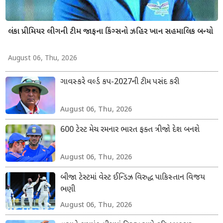
લંકા પ્રીમિયર લીગની ટીમ જાફના કિંગ્સનો ઝહિર ખાન સહમાલિક બન્યો
August 06, Thu, 2026
ગાવસ્કરે વર્લ્ડ કપ-2027ની ટીમ પસંદ કરી
August 06, Thu, 2026
600 ટેસ્ટ મેચ રમનાર ભારત ફક્ત ત્રીજો દેશ બનશે
August 06, Thu, 2026
બીજા ટેસ્ટમાં વેસ્ટ ઈન્ડિઝ વિરુદ્ધ પાકિસ્તાન વિજય
ભણી
August 06, Thu, 2026