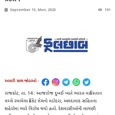
September 15, Mon, 2025
191
અમારી સાથ જોડાઓ -
રાજકોટ, તા. 14 : આજરોજ દુબઈ ખાતે ભારત-પાકિસ્તાન
વચ્ચે રમાયેલા ક્રિકેટ મેચનો વડોદરા, અમદાવાદ સહિતના
શહેરોમાં ભારે વિરોધ થયો હતો. દેશવાસીઓની લાગણી