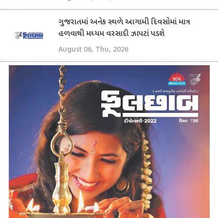
ગુજરાતમાં અનેક સ્થળે આગામી દિવસોમાં માત્ર
હળવાથી મધ્યમ વરસાદી ઝાપટાં પડશે
August 06, Thu, 2026