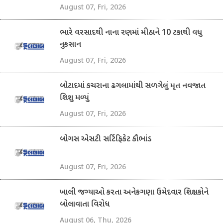
August 07, Fri, 2026
ભારે વરસાદથી નાના રણમાં મીઠાને 10 ટકાથી વધુ
નુકસાન
August 07, Fri, 2026
બોટાદમાં કચરાના ઢગલામાંથી સળગેલું મૃત નવજાત
શિશુ મળ્યું
August 07, Fri, 2026
બોગસ એસટી સર્ટિફિકેટ કૌભાંડ
August 07, Fri, 2026
ખાલી જગ્યાઓ કરતા અનેકગણા ઉમેદવાર શિક્ષકોને
બોલાવાતા વિરોધ
August 06, Thu, 2026