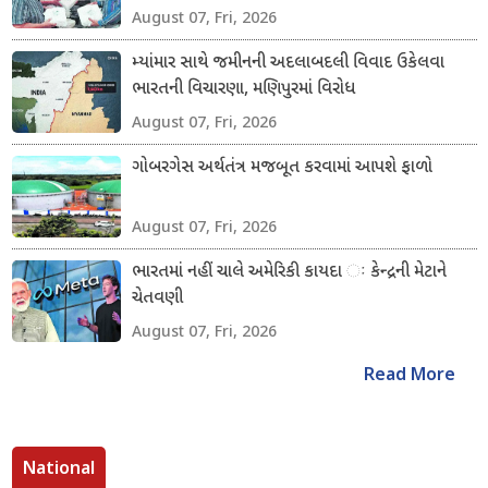
August 07, Fri, 2026
મ્યાંમાર સાથે જમીનની અદલાબદલી વિવાદ ઉકેલવા
ભારતની વિચારણા, મણિપુરમાં વિરોધ
August 07, Fri, 2026
ગોબરગેસ અર્થતંત્ર મજબૂત કરવામાં આપશે ફાળો
August 07, Fri, 2026
ભારતમાં નહીં ચાલે અમેરિકી કાયદા ઃ કેન્દ્રની મેટાને
ચેતવણી
August 07, Fri, 2026
Read More
National