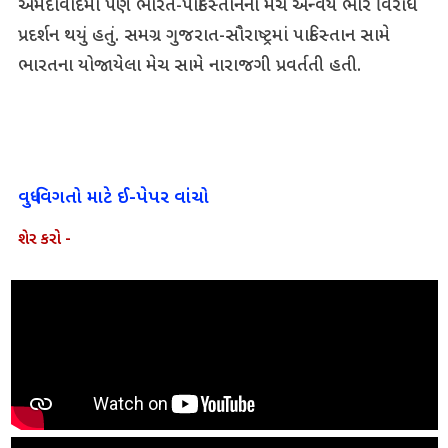
અમદાવાદમાં પણ ભારત-પાકિસ્તાનના મેચ અન્વયે ભારે વિરોધ
પ્રદર્શન થયું હતું. સમગ્ર ગુજરાત-સૌરાષ્ટ્રમાં પાકિસ્તાન સામે
ભારતના યોજાયેલા મેચ સામે નારાજગી પ્રવર્તતી હતી.
વધુ વિગતો માટે ઈ-પેપર વાંચો
શેર કરો -