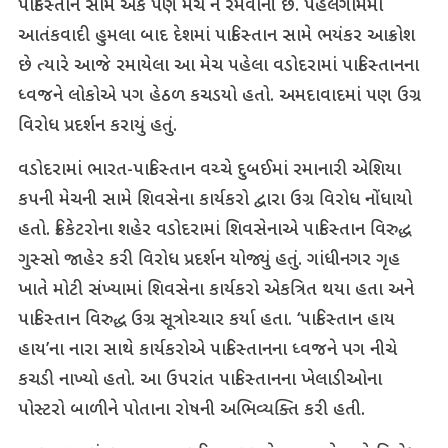
પાકિસ્તાન સામે એક પણ મેચ ન રમવાની છે. પહેલગામમાં
આતંકવાદી હુમલા બાદ દેશમાં પાકિસ્તાન સામે ભયંકર આક્રોશ
છે ત્યારે આજે રમાયેલા આ મેચ પહેલા વડોદરામાં પાકિસ્તાનના
ધ્વજને લોકોએ પગ હેઠળ કચડયો હતો. અમદાવાદમાં પણ ઉગ્ર
વિરોધ પ્રદર્શન કરાયું હતું.
વડોદરામાં ભારત-પાકિસ્તાન વચ્ચે દુબઈમાં રમાનારી એશિયા
કપની મેચની સામે શિવસેના કાર્યકરો દ્વારા ઉગ્ર વિરોધ નોંધાયો
હતો. ક્રિકેટરોના શહેર વડોદરામાં શિવસેનાએ પાકિસ્તાન વિરુદ્ધ
ગુસ્સો જાહેર કરી વિરોધ પ્રદર્શન યોજ્યું હતું. ગાંધીનગર ગૃહ
ખાતે મોટી સંખ્યામાં શિવસેના કાર્યકરો એકત્રિત થયા હતા અને
પાકિસ્તાન વિરુદ્ધ ઉગ્ર સૂત્રોચ્ચાર કર્યા હતા. ‘પાકિસ્તાન હાય
હાય’ના નારા સાથે કાર્યકરોએ પાકિસ્તાનના ધ્વજને પગ નીચે
કચડી નાખ્યો હતો. આ ઉપરાંત પાકિસ્તાનના ખેલાડીઓના
પોસ્ટરો બાળીને પોતાના રોષની અભિવ્યક્તિ કરી હતી.