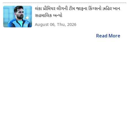
લંકા પ્રીમિયર લીગની ટીમ જાફના કિંગ્સનો ઝહિર ખાન
સહમાલિક બન્યો
August 06, Thu, 2026
Read More