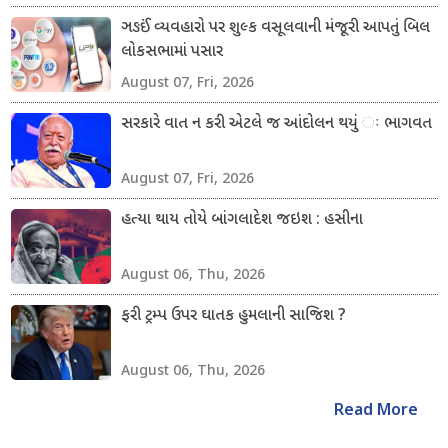
ઞઙઈં વ્યવહારો પર શુલ્ક વસૂલવાની મંજૂરી આપતું બિલ
લોકસભામાં પસાર
August 07, Fri, 2026
સરકારે વાત ન કરી એટલે જ આંદોલન થયું ઃ ભાગવત
August 07, Fri, 2026
હત્યા થાય તોયે બાંગલાદેશ જઇશ : હસીના
August 06, Thu, 2026
ફરી ટ્રમ્પ ઉપર ઘાતક હુમલાની સાજિશ ?
August 06, Thu, 2026
Read More