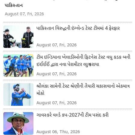
પાકિસ્તાન
August 07, Fri, 2026
પાકિસ્તાન વિરુદ્ધની ઇંગ્લેન્ડ ટેસ્ટ ટીમમાં 4 ફેરફાર
August 07, Fri, 2026
ટીમ ઇન્ડિયાના ખેલાડીઓની ફિટનેસ ટેસ્ટ વધુ કડક બની
ઇઈઈઈં દ્વારા નવા પેરામીટર લાગુ કરાયા
August 07, Fri, 2026
શ્રીલંકા સામેની ટેસ્ટ શ્રેણીની તૈયારી ચકાસવાનો એકમાત્ર
મોકો
August 07, Fri, 2026
ગાવસ્કરે વર્લ્ડ કપ-2027ની ટીમ પસંદ કરી
August 06, Thu, 2026