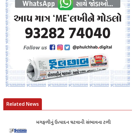
Related News
મગફળીનું ઉત્પાદન ઘટવાની સંભાવના ટળી