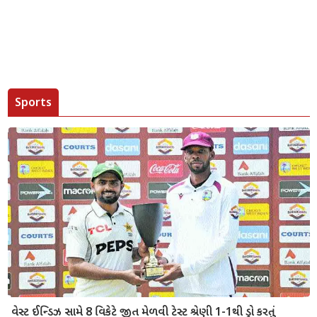
Sports
વેસ્ટ ઈન્ડિઝ સામે 8 વિકેટે જીત મેળવી ટેસ્ટ શ્રેણી 1-1થી ડ્રો કરતું