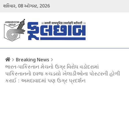
08
2026
શનિવાર,
ઑગસ્ટ,
menu
Breaking News
ભારત-પાકિસ્તાન મેચનો ઉગ્ર વિરોધ વડોદરામાં
પાકિસ્તાનનો ધ્વજ કચડયો ખેલાડીઓના પોસ્ટરની હોળી
કરાઈ : અમદાવાદમાં પણ ઉગ્ર પ્રદર્શન