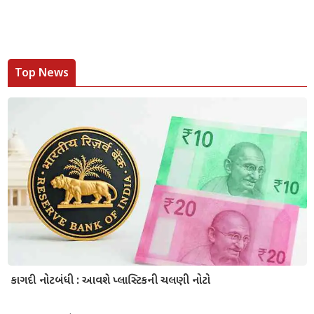
Top News
કાગદી નોટબંધી : આવશે પ્લાસ્ટિકની ચલણી નોટો