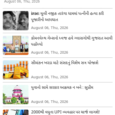
August 06, Thu, 2026
ધ્રાંગધ્રાના ચુલી નજીક તારંગા ધામમાં પત્નીની હત્યા કરી
પૂજારીનો આપઘાત
August 06, Thu, 2026
કોમનવેલ્થ ગેમ્સનો ધ્વજ હવે ગ્લાસગોથી ગુજરાત આવી
પહોંચ્યો
August 06, Thu, 2026
સીમાંકન ખરડા માટે સંસદનું વિશેષ સત્ર યોજાશે
August 06, Thu, 2026
યુવાનો સામે સરકાર આક્રમક ન બને : સુપ્રીમ
August 06, Thu, 2026
2000થી વધુના UPI વ્યવહાર પર ચાર્જ લાગશે!