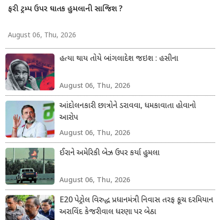
ફરી ટ્રમ્પ ઉપર ઘાતક હુમલાની સાજિશ ?
August 06, Thu, 2026
હત્યા થાય તોયે બાંગલાદેશ જઇશ : હસીના
August 06, Thu, 2026
આંદોલનકારી છાત્રોને ડરાવવા, ધમકાવાતા હોવાનો
આરોપ
August 06, Thu, 2026
ઈરાને અમેરિકી બેઝ ઉપર કર્યા હુમલા
August 06, Thu, 2026
E20 પેટ્રોલ વિરુદ્ધ પ્રધાનમંત્રી નિવાસ તરફ કૂચ દરમિયાન
અરાવિંદ કેજરીવાલ ધરણા પર બેઠા