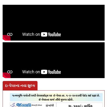
ઇ-પેપરના નવા શુલ્ક