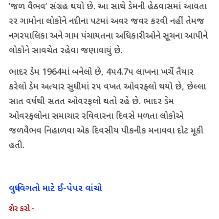
’જળ વૈભવ’ સંગ્રહ થયો છે. આ સાથે ડેમની હેઠવાસમાં આવતા
રર ગામોના લોકોને નદીના પટમાં અવર જવર કરવી નહીં તેમજ
નગરપાલિકા અને ગામ પંચાયતના અધિકારીઓને સૂચના આપીને
લોકોને સાવચેત રહેવા જણાવાયું છે.
ભાદર ડેમ 1964માં બનેલો છે, 4પ4.7પ લાખના ખર્ચે તૈયાર
કરેલો ડેમ અત્યાર સુધીમાં રપ વખત ઓવરફ્લો થયો છે, છેલ્લા
સાત વર્ષથી સતત ઓવરફલો થતો રહે છે. ભાદર ડેમ
ઓવરફલોના સમાચાર રવિવારના દિવસે મળતા લોકોએ
જળવૈભવ નિહાળવા એક દિવસીય પીકનીક મનાવવા દોટ મૂકી
હતી.
વધુ વિગતો માટે ઈ-પેપર વાંચો
શેર કરો -