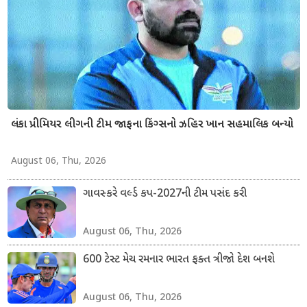
લંકા પ્રીમિયર લીગની ટીમ જાફના કિંગ્સનો ઝહિર ખાન સહમાલિક બન્યો
August 06, Thu, 2026
ગાવસ્કરે વર્લ્ડ કપ-2027ની ટીમ પસંદ કરી
August 06, Thu, 2026
600 ટેસ્ટ મેચ રમનાર ભારત ફક્ત ત્રીજો દેશ બનશે
August 06, Thu, 2026