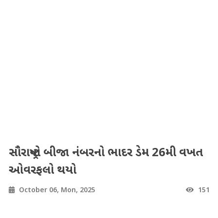
સૌરાષ્ટ્રનો બીજા નંબરનો ભાદર ડેમ 26મી વખત
ઓવરફલો થયો
October 06, Mon, 2025
151