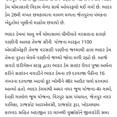
ડેમ ચોમાસાની વિદાય વેળા સાથે ઓવરફલો થઈ ગયો છે. ભાદર
ડેમ 26મી વખત છલકાયાના વાવળ મળતા જેતપુરના પંથકના
ખેડૂતોમાં ખુશીનો માહોલ છવાયો છે.
ભાદર ડેમમાં ચાલુ વર્ષે ચોમાસામાં ધીમીધારે વરસાદના કારણે
પાણીની આવક તેમજ સૌની યોજના મારફત 1100
એમસીએફટી તેમજ વરસાદી પાણીના જથ્થાથી હાલ ભાદર ડેમ
તેમના પુરતા લેવલે પાણીનો જથ્થો જોવા મળી રહ્યો છે. આજે
સવારે ઇરીગેશન સ્ટાફ દ્વારા ભાદર ડેમ સાઇટ ઉપર પૂજા-અર્ચના
કરીને સાઇરન વગાડીને ભાદર ડેમના ર9 દરવાજા પૈકીના 16
નંબરના દરવાજા અડધો ફૂટ ખોલીને 48ર આઉટ ધલો કરવામાં
આવ્યો હતો. ભાદર ડેમમાંથી અમર નગર જુથ યોજના-4ર ગામો,
દેવકી ગાલોળ જૂથ યોજના, વિરપુર ગ્રામ પંચાયત, જેતપુર નગર
પાલિકા, રાજકોટ આરએમસી, રાજકોટ રૂડા, ખોડલધામ-
કાગવડ સહિત અંદાજીત રર લાખથી વધુ લોકોને જીવાદોરી સમા