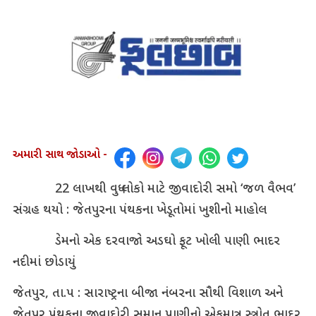
અમારી સાથ જોડાઓ -
22 લાખથી વધુ લોકો માટે જીવાદોરી સમો ‘જળ વૈભવ’
સંગ્રહ થયો : જેતપુરના પંથકના ખેડૂતોમાં ખુશીનો માહોલ
ડેમનો એક દરવાજો અડઘો ફૂટ ખોલી પાણી ભાદર
નદીમાં છોડાયું
જેતપુર, તા.પ : સારાષ્ટ્રના બીજા નંબરના સૌથી વિશાળ અને
જેતપુર પંથકના જીવાદોરી સમાન પાણીનો એકમાત્ર સ્ત્રોત ભાદર