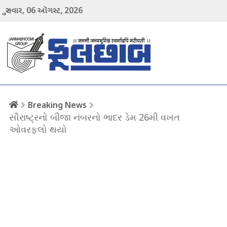
06
2026
ગુરુવાર,
ઑગસ્ટ,
menu
Breaking News
સૌરાષ્ટ્રનો બીજા નંબરનો ભાદર ડેમ 26મી વખત
ઓવરફલો થયો