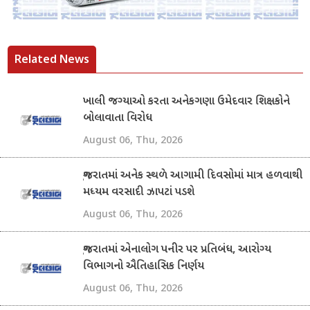
Related News
ખાલી જગ્યાઓ કરતા અનેકગણા ઉમેદવાર શિક્ષકોને
બોલાવાતા વિરોધ
August 06, Thu, 2026
ગુજરાતમાં અનેક સ્થળે આગામી દિવસોમાં માત્ર હળવાથી
મધ્યમ વરસાદી ઝાપટાં પડશે
August 06, Thu, 2026
ગુજરાતમાં એનાલોગ પનીર પર પ્રતિબંધ, આરોગ્ય
વિભાગનો ઐતિહાસિક નિર્ણય
August 06, Thu, 2026