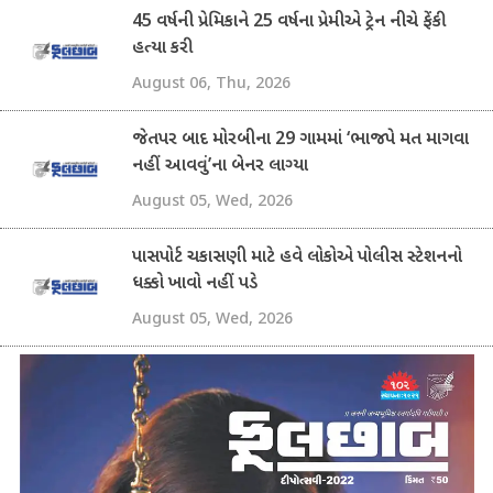
45 વર્ષની પ્રેમિકાને 25 વર્ષના પ્રેમીએ ટ્રેન નીચે ફેંકી
હત્યા કરી
August 06, Thu, 2026
જેતપર બાદ મોરબીના 29 ગામમાં ‘ભાજપે મત માગવા
નહીં આવવું’ના બેનર લાગ્યા
August 05, Wed, 2026
પાસપોર્ટ ચકાસણી માટે હવે લોકોએ પોલીસ સ્ટેશનનો
ધક્કો ખાવો નહીં પડે
August 05, Wed, 2026