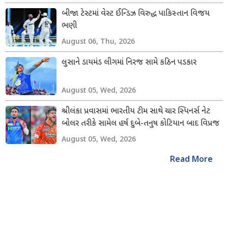
બીજા ટેસ્ટમાં વેસ્ટ ઈન્ડિઝ વિરુદ્ધ પાકિસ્તાન વિજય
ભણી
August 06, Thu, 2026
લુસાને ડાયમંડ લીગમાં નિરજ સામે કઠિન પડકાર
August 05, Wed, 2026
શ્રીલંકા પ્રવાસમાં ભારતીય ટીમ સાથે ચાર સ્પિનર્સ નેટ
બોલર તરીકે સામેલ હર્ષ દુબે-તનુષ કોટિયાન બાદ વિપ્રજ
નિગમ અને શિવાંગ કુમારનો સમાવેશ કરાયો
August 05, Wed, 2026
Read More