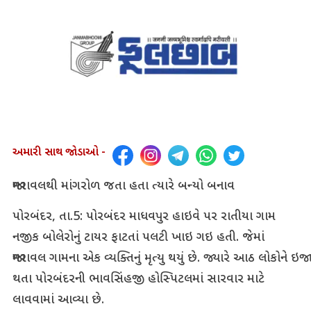
અમારી સાથ જોડાઓ -
જામરાવલથી માંગરોળ જતા હતા ત્યારે બન્યો બનાવ
પોરબંદર, તા.5: પોરબંદર માધવપુર હાઇવે પર રાતીયા ગામ
નજીક બોલેરોનું ટાયર ફાટતાં પલટી ખાઇ ગઇ હતી. જેમાં
જામરાવલ ગામના એક વ્યક્તિનું મૃત્યુ થયું છે. જ્યારે આઠ લોકોને ઇજા
થતા પોરબંદરની ભાવસિંહજી હોસ્પિટલમાં સારવાર માટે
લાવવામાં આવ્યા છે.