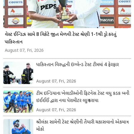
વેસ્ટ ઈન્ડિઝ સામે 8 વિકેટે જીત મેળવી ટેસ્ટ શ્રેણી 1-1થી ડ્રો કરતું
પાકિસ્તાન
August 07, Fri, 2026
પાકિસ્તાન વિરુદ્ધની ઇંગ્લેન્ડ ટેસ્ટ ટીમમાં 4 ફેરફાર
August 07, Fri, 2026
ટીમ ઇન્ડિયાના ખેલાડીઓની ફિટનેસ ટેસ્ટ વધુ કડક બની
ઇઈઈઈં દ્વારા નવા પેરામીટર લાગુ કરાયા
August 07, Fri, 2026
શ્રીલંકા સામેની ટેસ્ટ શ્રેણીની તૈયારી ચકાસવાનો એકમાત્ર
મોકો