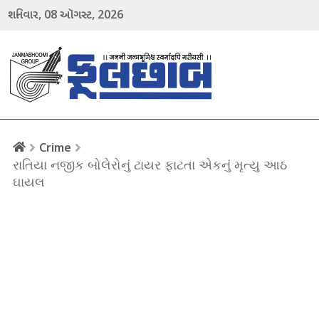
08
2026
શનિવાર,
ઑગસ્ટ,
menu
Crime
રાતિયા નજીક બોલેરોનું ટાયર ફાટતા એકનું મૃત્યુ આઠ
ઘાયલ