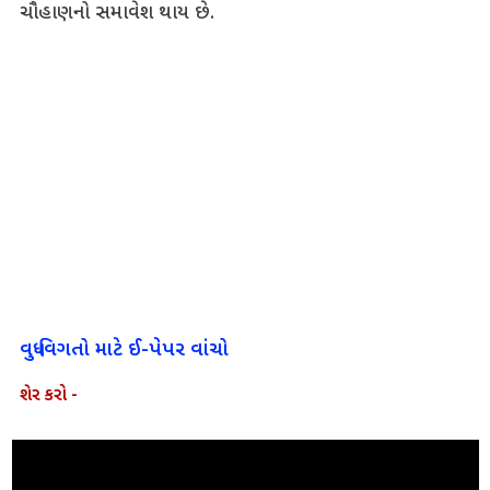
ચૌહાણનો સમાવેશ થાય છે.
વધુ વિગતો માટે ઈ-પેપર વાંચો
શેર કરો -