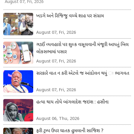
August 07, Fri, 2026
ખડગે અને રિજિજુ વચ્ચે શાહ પર સંગ્રામ
August 07, Fri, 2026
ઞઙઈં વ્યવહારો પર શુલ્ક વસૂલવાની મંજૂરી આપતું બિલ
લોકસભામાં પસાર
August 07, Fri, 2026
સરકારે વાત ન કરી એટલે જ આંદોલન થયું ઃ ભાગવત
August 07, Fri, 2026
હત્યા થાય તોયે બાંગલાદેશ જઇશ : હસીના
August 06, Thu, 2026
ફરી ટ્રમ્પ ઉપર ઘાતક હુમલાની સાજિશ ?