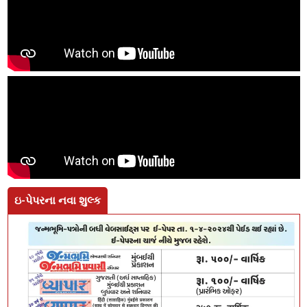
ઇ-પેપરના નવા શુલ્ક