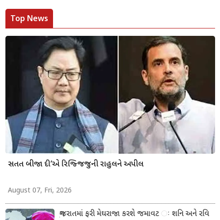
Top News
સતત બીજા દી’એ રિજ્જિજુની રાહુલને અપીલ
August 07, Fri, 2026
ગુજરાતમાં ફરી મેઘરાજા કરશે જમાવટ ઃ શનિ અને રવિ