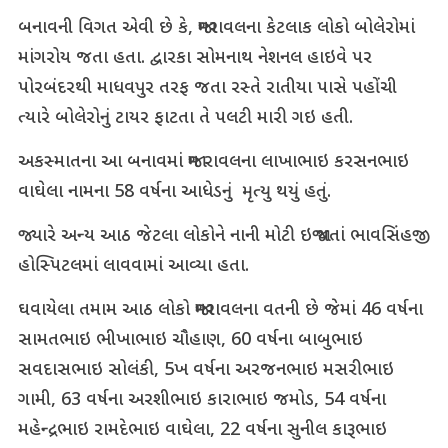
બનાવની વિગત એવી છે કે, જામરાવલના કેટલાક લોકો બોલેરોમાં
માંગરોય જતા હતા. દ્વારકા સોમનાથ નેશનલ હાઇવે પર
પોરબંદરથી માધવપુર તરફ જતા રસ્તે રાતીયા પાસે પહોંચી
ત્યારે બોલેરોનું ટાયર ફાટતા તે પલટી મારી ગઇ હતી.
અકસ્માતના આ બનાવમાં જામ રાવલના લાખાભાઇ કરસનભાઇ
વાઘેલા નામના 58 વર્ષના આધેડનું મૃત્યુ થયું હતું.
જ્યારે અન્ય આઠ જેટલા લોકોને નાની મોટી ઇજા થતાં ભાવસિંહજી
હોસ્પિટલમાં લાવવામાં આવ્યા હતા.
ઘવાયેલા તમામ આઠ લોકો જામરાવલના વતની છે જેમાં 46 વર્ષના
સામતભાઇ ભીખાભાઇ ચૌહાણ, 60 વર્ષના બાબુભાઇ
સવદાસભાઇ સોલંકી, 5ખ વર્ષના અરજનભાઇ મસરીભાઇ
ગામી, 63 વર્ષના અરશીભાઇ કારાભાઇ જમોડ, 54 વર્ષના
મહેન્દ્રભાઇ રામદેભાઇ વાઘેલા, 22 વર્ષના સુનીલ કારૂભાઇ