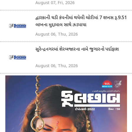
August 07, Fri, 2026
દ્વારકાની ઘડી કંપનીમાં થયેલી ચોરીમાં 7 શખસ રૂ.9.51
લાખના મુદ્દામાલ સાથે ઝડપાયા
August 06, Thu, 2026
સુરેન્દ્રનગરમાં શેરબજારના નામે જુગારનો પર્દાફાશ
August 06, Thu, 2026