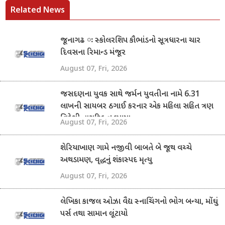
Related News
જૂનાગઢ ઃ સ્કોલરશિપ કૌભાંડનો સૂત્રધારના ચાર
દિવસના રિમાન્ડ મંજૂર
August 07, Fri, 2026
જસદણના યુવક સાથે જર્મન યુવતીના નામે 6.31
લાખની સાયબર ઠગાઈ કરનાર એક મહિલા સહિત ત્રણ
વિદેશી નાગરિક ઝડપાયા
August 07, Fri, 2026
શેરિયાખાણ ગામે નજીવી બાબતે બે જૂથ વચ્ચે
અથડામણ, વૃદ્ધનું શંકાસ્પદ મૃત્યુ
August 07, Fri, 2026
લેખિકા કાજલ ઓઝા વૈદ્ય સ્નાચિંગનો ભોગ બન્યા, મોંઘું
પર્સ તથા સામાન લૂંટાયો