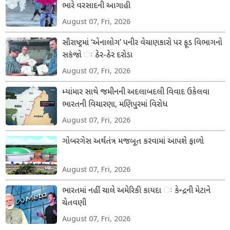
ભારે વરસાદની આગાહી
August 07, Fri, 2026
સૌરાષ્ટ્રમાં ‘એનાલોગ’ પનીર વેચાણકારો પર ફૂડ વિભાગનો
સકંજો ઃ ઠેર-ઠેર દરોડા
August 07, Fri, 2026
મ્યાંમાર સાથે જમીનની અદલાબદલી વિવાદ ઉકેલવા
ભારતની વિચારણા, મણિપુરમાં વિરોધ
August 07, Fri, 2026
ગોબરગેસ અર્થતંત્ર મજબૂત કરવામાં આપશે ફાળો
August 07, Fri, 2026
ભારતમાં નહીં ચાલે અમેરિકી કાયદા ઃ કેન્દ્રની મેટાને
ચેતવણી
August 07, Fri, 2026