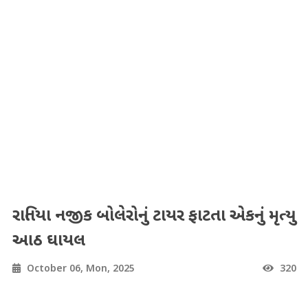
રાતિયા નજીક બોલેરોનું ટાયર ફાટતા એકનું મૃત્યુ
આઠ ઘાયલ
October 06, Mon, 2025
320