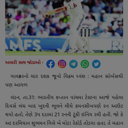
અમારી સાથ જોડાઓ -
ગાવસ્કરનો ચાર દશક જૂનો વિક્રમ ધ્વંશ : મહાન સોર્બસથી
પણ આગળ
લંડન, તા.31: ભારતીય કપ્તાન પાંચમા ટેસ્ટના આજે પહેલા
દિવસે લંચ બાદ ખુદની ભૂલને લીધે કમનસીબપણે રન આઉટ
થયો હતો. તેણે 3પ દડામાં 21 રનની ટૂંકી ઇનિંગ રમી હતી. જો કે
આ દરમિયાન શુભમન ગિલે બે મોટા રેકોર્ડ તોડયા હતા. તે મહાન