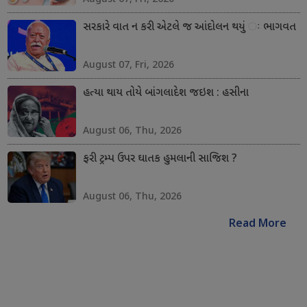
સરકારે વાત ન કરી એટલે જ આંદોલન થયું ઃ ભાગવત
August 07, Fri, 2026
હત્યા થાય તોયે બાંગલાદેશ જઇશ : હસીના
August 06, Thu, 2026
ફરી ટ્રમ્પ ઉપર ઘાતક હુમલાની સાજિશ ?
August 06, Thu, 2026
Read More