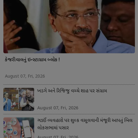
કેજરીવાલનું ઇન્સ્ટાગ્રામ બ્લોક !
August 07, Fri, 2026
ખડગે અને રિજિજુ વચ્ચે શાહ પર સંગ્રામ
August 07, Fri, 2026
ઞઙઈં વ્યવહારો પર શુલ્ક વસૂલવાની મંજૂરી આપતું બિલ
લોકસભામાં પસાર
August 07, Fri, 2026