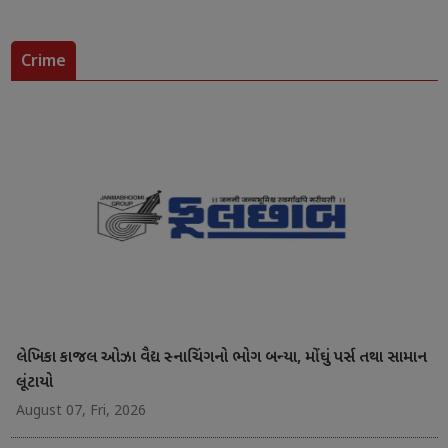
Crime
લેખિકા કાજલ ઓઝા વૈદ્ય સ્નાચિંગનો ભોગ બન્યા, મોંઘું પર્સ તથા સામાન
લૂંટાયો
August 07, Fri, 2026