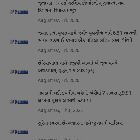
જૂનાગઢ ઃ સ્કોલરશિપ કૌભાંડનો સૂત્રધારના ચાર
દિવસના રિમાન્ડ મંજૂર
August 07, Fri, 2026
જસદણના યુવક સાથે જર્મન યુવતીના નામે 6.31 લાખની
સાયબર ઠગાઈ કરનાર એક મહિલા સહિત ત્રણ વિદેશી
નાગરિક ઝડપાયા
August 07, Fri, 2026
શેરિયાખાણ ગામે નજીવી બાબતે બે જૂથ વચ્ચે
અથડામણ, વૃદ્ધનું શંકાસ્પદ મૃત્યુ
August 07, Fri, 2026
દ્વારકાની ઘડી કંપનીમાં થયેલી ચોરીમાં 7 શખસ રૂ.9.51
લાખના મુદ્દામાલ સાથે ઝડપાયા
August 06, Thu, 2026
સુરેન્દ્રનગરમાં શેરબજારના નામે જુગારનો પર્દાફાશ