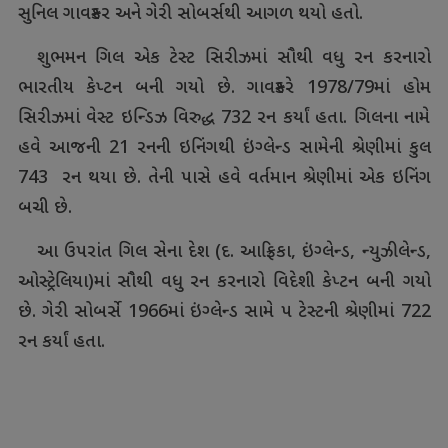
સુનિલ ગાવસ્કર અને ગેરી સોબર્સથી આગળ થયો હતો.
શુભમન ગિલ એક ટેસ્ટ સિરીઝમાં સૌથી વધુ રન કરનારો
ભારતીય કેપ્ટન બની ગયો છે. ગાવસ્કરે 1978/79માં હોમ
સિરીઝમાં વેસ્ટ ઇન્ડિઝ વિરુદ્ધ 732 રન કર્યાં હતા. ગિલના નામે
હવે આજની 21 રનની ઇનિંગથી ઇંગ્લેન્ડ સામેની શ્રેણીમાં કુલ
743 રન થયા છે. તેની પાસે હવે વર્તમાન શ્રેણીમાં એક ઇનિંગ
બચી છે.
આ ઉપરાંત ગિલ સેના દેશ (દ. આફ્રિકા, ઇંગ્લેન્ડ, ન્યુઝીલેન્ડ,
ઓસ્ટ્રેલિયા)માં સૌથી વધુ રન કરનારો વિદેશી કેપ્ટન બની ગયો
છે. ગેરી સોબર્સે 1966માં ઇંગ્લેન્ડ સામે પ ટેસ્ટની શ્રેણીમાં 722
રન કર્યાં હતા.