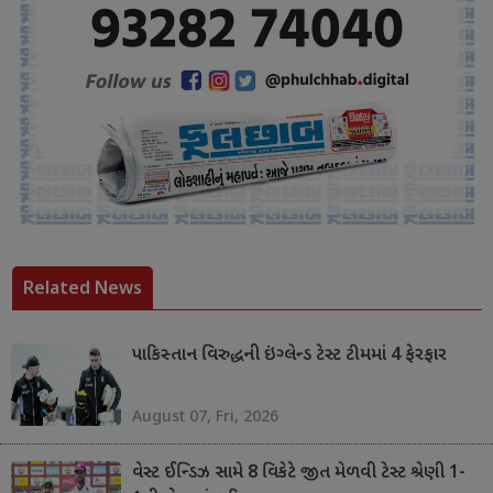
Related News
પાકિસ્તાન વિરુદ્ધની ઇંગ્લેન્ડ ટેસ્ટ ટીમમાં 4 ફેરફાર
August 07, Fri, 2026
વેસ્ટ ઈન્ડિઝ સામે 8 વિકેટે જીત મેળવી ટેસ્ટ શ્રેણી 1-