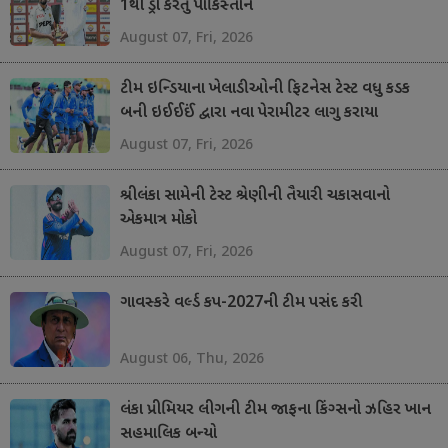
1થી ડ્રો કરતું પાકિસ્તાન
August 07, Fri, 2026
ટીમ ઇન્ડિયાના ખેલાડીઓની ફિટનેસ ટેસ્ટ વધુ કડક
બની ઇઈઈઈં દ્વારા નવા પેરામીટર લાગુ કરાયા
August 07, Fri, 2026
શ્રીલંકા સામેની ટેસ્ટ શ્રેણીની તૈયારી ચકાસવાનો
એકમાત્ર મોકો
August 07, Fri, 2026
ગાવસ્કરે વર્લ્ડ કપ-2027ની ટીમ પસંદ કરી
August 06, Thu, 2026
લંકા પ્રીમિયર લીગની ટીમ જાફના કિંગ્સનો ઝહિર ખાન
સહમાલિક બન્યો