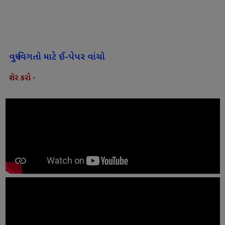
વધુ વિગતો માટે ઈ-પેપર વાંચો
શેર કરો -