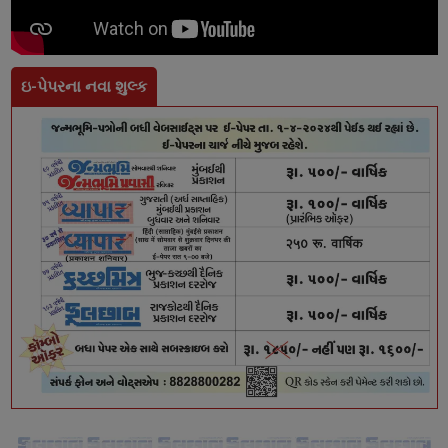
ઇ-પેપરના નવા શુલ્ક