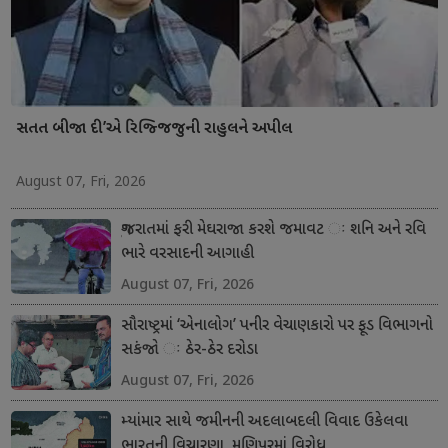
સતત બીજા દી’એ રિજ્જિજુની રાહુલને અપીલ
August 07, Fri, 2026
ગુજરાતમાં ફરી મેઘરાજા કરશે જમાવટ ઃ શનિ અને રવિ
ભારે વરસાદની આગાહી
August 07, Fri, 2026
સૌરાષ્ટ્રમાં ‘એનાલોગ’ પનીર વેચાણકારો પર ફૂડ વિભાગનો
સકંજો ઃ ઠેર-ઠેર દરોડા
August 07, Fri, 2026
મ્યાંમાર સાથે જમીનની અદલાબદલી વિવાદ ઉકેલવા
ભારતની વિચારણા, મણિપુરમાં વિરોધ