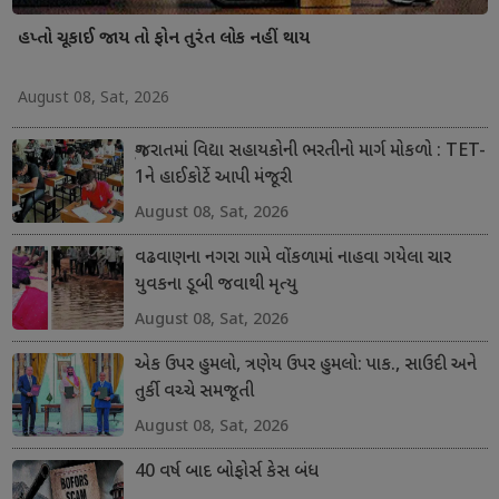
હપ્તો ચૂકાઈ જાય તો ફોન તુરંત લોક નહીં થાય
August 08, Sat, 2026
ગુજરાતમાં વિદ્યા સહાયકોની ભરતીનો માર્ગ મોકળો : TET-
1ને હાઈકોર્ટે આપી મંજૂરી
August 08, Sat, 2026
વઢવાણના નગરા ગામે વોંકળામાં નાહવા ગયેલા ચાર
યુવકના ડૂબી જવાથી મૃત્યુ
August 08, Sat, 2026
એક ઉપર હુમલો, ત્રણેય ઉપર હુમલો: પાક., સાઉદી અને
તુર્કી વચ્ચે સમજૂતી
August 08, Sat, 2026
40 વર્ષ બાદ બોફોર્સ કેસ બંધ