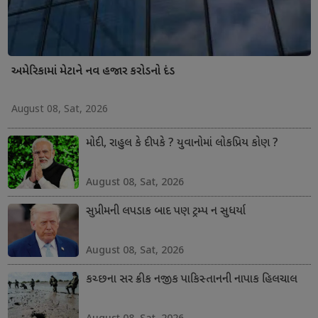
અમેરિકામાં મેટાને નવ હજાર કરોડનો દંડ
August 08, Sat, 2026
મોદી, રાહુલ કે દીપકે ? યુવાનોમાં લોકપ્રિય કોણ ?
August 08, Sat, 2026
સુપ્રીમની લપડાક બાદ પણ ટ્રમ્પ ન સુધર્યા
August 08, Sat, 2026
કચ્છના સર ક્રીક નજીક પાકિસ્તાનની નાપાક હિલચાલ
August 08, Sat, 2026