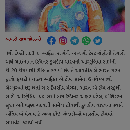
અમારી સાથ જોડાઓ -
નવી દિલ્હી તા.3: દ. આફ્રિકા સામેની આગામી ટેસ્ટ શ્રેણીની તૈયારી
અર્થે ચાઇનામેન સ્પિનર કુલદીપ યાદવની ઓસ્ટ્રેલિયા સામેની
ટી-20 ટીમમાંથી રીલિઝ કરાયો છે. તે આવતીકાલે ભારત પરત
ફરશે. કુલદીપ યાદવ આફ્રિકા એ ટીમ સામેના 6 નવેમ્બરથી
બેંગ્લુરુમાં શરૂ થતાં ચાર દિવસીય મેચમાં ભારત એ ટીમ તરફથી
રમશે. ઓસ્ટ્રેલિયા પ્રવાસમાં ત્રણ સ્પિનર અક્ષર પટેલ, વોશિંગ્ટન
સુંદર અને વરૂણ ચક્રવર્તી સામેલ હોવાથી કુલદીપ યાદવના સ્થાને
અંતિમ બે મેચ માટે અન્ય કોઇ ખેલાડીઓ ભારતીય ટીમમાં
સમાવેશ કરાયો નથી.