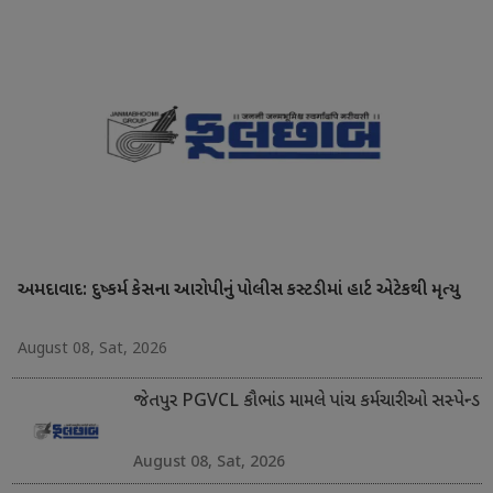
અમદાવાદ: દુષ્કર્મ કેસના આરોપીનું પોલીસ કસ્ટડીમાં હાર્ટ એટેકથી મૃત્યુ
August 08, Sat, 2026
જેતપુર PGVCL કૌભાંડ મામલે પાંચ કર્મચારીઓ સસ્પેન્ડ
August 08, Sat, 2026