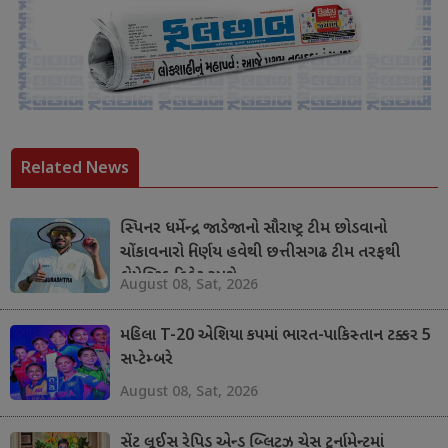
Related News
સ્પિનર ધર્મેન્દ્ર જાડેજાનો સૌરાષ્ટ્ર ટીમ છોડવાનો
ચોંકાવનારો નિર્ણય હવેથી છત્તીસગઢ ટીમ તરફથી
ડોમેસ્ટિક ક્રિકેટ રમશે
August 08, Sat, 2026
મહિલા T-20 એશિયા કપમાં ભારત-પાકિસ્તાન ટક્કર 5
સપ્ટેમ્બરે
August 08, Sat, 2026
સેંટ લૂઈસ રેપિડ એન્ડ બ્લિટ્ઝ ચેસ ટૂર્નામેન્ટમાં