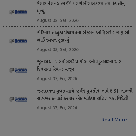
કેશોદ નેશનલ હાઈવે પર ગંભીર અકસ્માતમાં દંપતીનું
મૃત્યુ
August 08, Sat, 2026
કોડિનાર તાલુકા પંચાયતના સેક્શન ઓફિસરે ગળાફાંસો
ખાઈ જીવન ટૂંકાવ્યું
August 08, Sat, 2026
જૂનાગઢ ઃ સ્કોલરશિપ કૌભાંડનો સૂત્રધારના ચાર
દિવસના રિમાન્ડ મંજૂર
August 07, Fri, 2026
જસદણના યુવક સાથે જર્મન યુવતીના નામે 6.31 લાખની
સાયબર ઠગાઈ કરનાર એક મહિલા સહિત ત્રણ વિદેશી
નાગરિક ઝડપાયા
August 07, Fri, 2026
Read More