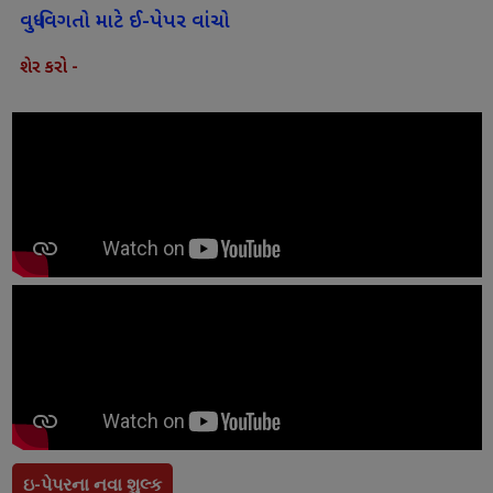
વધુ વિગતો માટે ઈ-પેપર વાંચો
શેર કરો -
ઇ-પેપરના નવા શુલ્ક