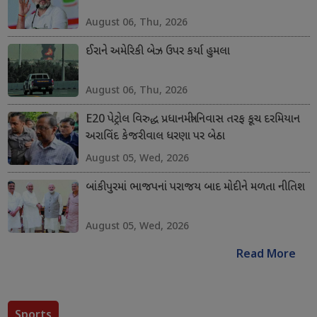
August 06, Thu, 2026
ઈરાને અમેરિકી બેઝ ઉપર કર્યા હુમલા
August 06, Thu, 2026
E20 પેટ્રોલ વિરુદ્ધ પ્રધાનમંત્રી નિવાસ તરફ કૂચ દરમિયાન
અરાવિંદ કેજરીવાલ ધરણા પર બેઠા
August 05, Wed, 2026
બાંકીપુરમાં ભાજપનાં પરાજય બાદ મોદીને મળતા નીતિશ
August 05, Wed, 2026
Read More
Sports