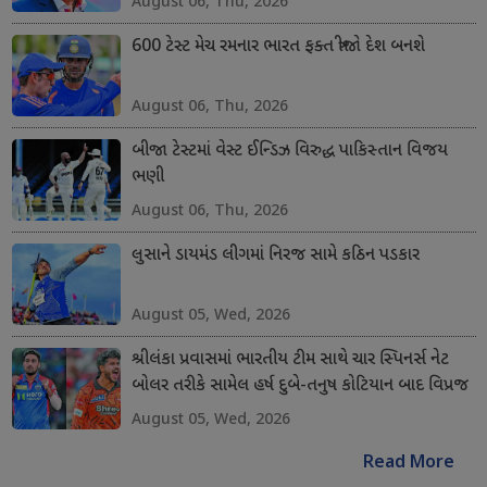
August 06, Thu, 2026
600 ટેસ્ટ મેચ રમનાર ભારત ફક્ત ત્રીજો દેશ બનશે
August 06, Thu, 2026
બીજા ટેસ્ટમાં વેસ્ટ ઈન્ડિઝ વિરુદ્ધ પાકિસ્તાન વિજય
ભણી
August 06, Thu, 2026
લુસાને ડાયમંડ લીગમાં નિરજ સામે કઠિન પડકાર
August 05, Wed, 2026
શ્રીલંકા પ્રવાસમાં ભારતીય ટીમ સાથે ચાર સ્પિનર્સ નેટ
બોલર તરીકે સામેલ હર્ષ દુબે-તનુષ કોટિયાન બાદ વિપ્રજ
નિગમ અને શિવાંગ કુમારનો સમાવેશ કરાયો
August 05, Wed, 2026
Read More