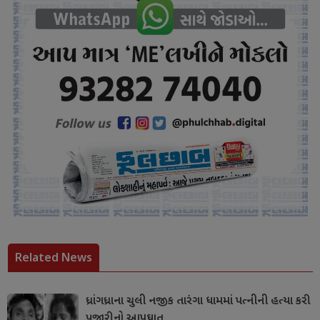
Related News
ધ્રાંગધ્રાના ચુલી નજીક તારંગા ધામમાં પત્નીની હત્યા કરી
પૂજારીનો આપઘાત