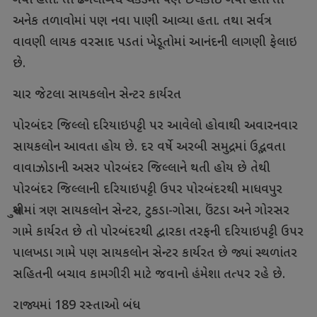
ગયા હતા. તો ઢગલાબંધ ચેકડેમો પણ છલકાઈ ગયા હતા તો
અનેક તળાવોમાં પણ નવા પાણી આવ્યા હતા. તથા સર્વત્ર
વાવણી લાયક વરસાદ પડતાં ખેડૂતોમાં આનંદની લાગણી ફેલાઇ
છે.
ચાર જેટલા સાયકલોન સેન્ટર કાર્યરત
પોરબંદર જિલ્લો દરિયાઇપટ્ટી પર આવેલો હોવાથી અવારનવાર
સાયકલોન આવતા હોય છે. દર વર્ષે અરબી સમુદ્રમાં ઉદ્ભવતા
વાવાઝોડાની અસર પોરબંદર જિલ્લાને થતી હોય છે તેથી
પોરબંદર જિલ્લાની દરિયાઇપટ્ટી ઉપર પોરબંદરથી માધવપુર
સુધીમાં ત્રણ સાયકલોન સેન્ટર, ટુકડા-ગોસા, ઉંટડા અને ગોરસર
ગામે કાર્યરત છે તો પોરબંદરથી દ્વારકા તરફની દરિયાઇપટ્ટી ઉપર
પાલખડા ગામે પણ સાયકલોન સેન્ટર કાર્યરત છે જ્યાં સ્થળાંતર
સહિતની બચાવ કામગીરી માટે જવાનો હંમેશા તત્પર રહે છે.
રાજ્યમાં 189 રસ્તાઓ બંધ