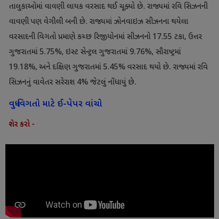
તાલુકાઓમાં વાવણી લાયક વરસાદ થઈ ચૂક્યો છે. રાજ્યમાં રવિ સિઝનની
વાવણી પણ વેગીલી બની છે. રાજ્યમાં ઝોનવાઇઝ સીઝનના થયેલા
વરસાદની વિગતો પ્રમાણે કચ્છ રિજીયોનમાં સીઝનનો 17.55 ટકા, ઉત્તર
ગુજરાતમાં 5.75%, ઇસ્ટ સેન્ટ્રલ ગુજરાતમાં 9.76%, સૌરાષ્ટ્રમાં
19.18%, અને દક્ષિણ ગુજરાતમાં 5.45% વરસાદ થયો છે. રાજ્યમાં રવિ
સિઝનનું વાવેતર સરેરાશ 4% જેટલું નોંધાયું છે.
વધુ વિગતો માટે ઈ-પેપર વાંચો
શેર કરો -