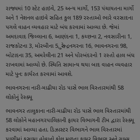
રાજ્યમાં 10 સ્ટેટ હાઇવે, 25 અન્ય માર્ગો, 153 પંચાયતના માર્ગો
અને 1 નેશનલ હાઇવે સહિત કુલ 189 રસ્તાઓ ભારે વરસાદના
પગલે વાહન વ્યવહાર માટે બંધ કરવામાં આવ્યા છે. જેમાં
અમદાવાદ જિલ્લાના 6, આણંદના 1, કચ્છના 2, નવસારીના 1,
રાજકોટના 3, મોરબીના 5, સુરેન્દ્રનગરના 16, ભાવનગરના 98,
બોટાદના 35, અમરેલીના 21 અને પોરબંદરનો 1 રસ્તો હાલ બંધ
રાખવામાં આવ્યો છે. સ્થિતિ સામાન્ય થયા બાદ વાહન વ્યવહાર
માટે પુન: કાર્યરત કરવામાં આવશે.
ભાવનગરના નારી-માઢીયા રોડ પાસે ભાલ વિસ્તારમાંથી 58
લોકોનું રેસ્ક્યૂ
ભાવનગર તાલુકાના નારી-માઢીયા રોડ પાસે ભાલ વિસ્તારમાંથી
58 લોકોને મહાનગરપાલિકાની ફાયર વિભાગની ટીમ દ્વારા રેસ્ક્યૂ
કરવામાં આવ્યા હતા. ડિઝાસ્ટર વિભાગને ભાલ વિસ્તારમાં
પાણીમાં ફસાયા હોવાનો કોલ મળતા ફાયર વિભાગ અને ગ્રામ્ય