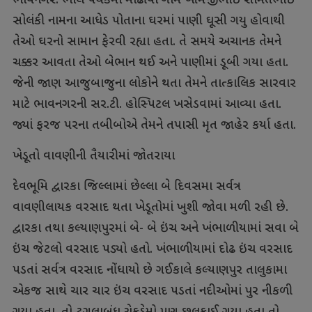
ભાવનગર: ભાલ પંથકમાં માઢીયા ગામે ખીમજીભાઈ સામતભાઈ
સોલંકી નામના આધેડ પોતાના ઘરમાં પાણી ઘૂસી ગયુ હોવાથી
તેઓ ઘરનો સામાન ફેરવી રહ્યા હતા. તે સમયે અચાનક તેમને
ચક્કર આવતા તેઓ બેભાન થઈ અને પાણીમાં ડૂબી ગયા હતા.
જેની જાણ આજુબાજુના લોકોને થતા તેમને તાત્કાલિક સારવાર
માટે ભાવનગરની સર.ટી. હોસ્પિટલ ખસેડવામાં આવ્યા હતા.
જ્યાં ફરજ પરના તબીબોએ તેમને તપાસી મૃત જાહેર કર્યા હતા.
ખેડૂતો વાવણીની તૈયારીમાં જોતરાયા
દેવભૂમિ દ્વારકા જિલ્લામાં છેલ્લા બે દિવસમા સર્વત્ર
વાવણીલાયક વરસાદ થતા ખેડૂતોમાં ખુશી જોવા મળી રહી છે.
દ્વારકા તથા કલ્યાણપુરમાં બે- બે ઇંચ અને ખંભાળીયામાં સવા બે
ઇંચ જેટલો વરસાદ પડ્યો હતો. ખંભાળીયામાં દોઢ ઇંચ વરસાદ
પડતાં સર્વત્ર વરસાદ નોંધાયો છે ગઈકાલે કલ્યાણપુર તાલુકામા
એકજ સાથે ચાર ચાર ઇંચ વરસાદ પડતાં નદીઓમાં પુર નીકળી