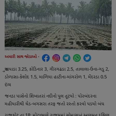
અમારી સાથ જોડાઓ -
સુત્રાપાડા 3.25, કોડિનાર 3, ગીરગઢડા 2.5, તાલાલા-ઉના-ગડુ 2,
ડોળાસા-કેશોદ 1.5, માળિયા હાટીના-માંગરોળ 1, મેંદરડા 0.5
ઇંચ
જનડા પાસેનો શિખાતરાં નદીનો પુલ તૂટયો : પોરબંદરના
મહીયારીથી ઘેડ-બગસરા તરફ જતો રસ્તો કરવો પડયો બંધ
રાજકોટ તા.18: મોટાભાગે રાજયમાં ચોમાસાનું આગમન દક્ષિણ