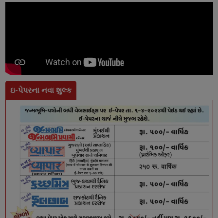
ઇ-પેપરના નવા શુલ્ક