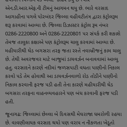
હવામાન વિભાગે રેડ એલર્ટ જાહેર કર્યુ છે ત્યારે
એન.ડી.આર.એફ.ની ટીમનું આગમન થયુ છે. ભારે વરસાદ
આગાહીના પગલે પોરબંદર જિલ્લા વહીવટીતંત્ર દ્વારા કંટ્રોલરૂમ
શરૂ કરવામાં આવ્યા છે. જિલ્લા ડિઝાસ્ટર કંટ્રોલ રૂમ નંબર
0286-2220800 અને 0286-2220801 પર સંપર્ક કરી શકાશે
તેમજ તાલુકા કક્ષાએ પણ કંટ્રોલરૂમ ચાલુ કરવામાં આવ્યા છે.
મહીયારીથી ઘેડ બગસરા તરફ જતા રસ્તે નવાબ્રીજનું કામ ચાલુ
છે. તેથી અવરજવર માટે બાજુમાં ડાયવર્ઝન બનાવવામાં આવ્યુ
હતુ. વરસાદને કારણે નદીમાં જળસપાટી વધતા પાણીનો નિકાલ
કરવો પડે તેમ હોવાથી આ ડાયવર્ઝનવાળો રોડ તોડીને પાણીનો
નિકાલ કરવાની ફરજ પડી હતી તેના કારણે મહીયારીથી ઘેડ
બગસરા તરફના વાહનવ્યવહારને પણ બંધ કરવાની ફરજ પડી
હતી.
જૂનાગઢ: જિલ્લામાં છેલ્લા બે દિવસથી મેઘરાજા ધમરોળી રહયા
છે. વાવણીલાયક વરસાદ થયો પણ વરાપ ન નીકળતા ખેડૂતો