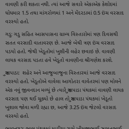
વાવણી કરી શકતા નથી. ત્યાં આજે સવારે એકાએક કેશોદમાં
ધોધમાર 1.5 તથા માંગરોળમાં 1 અને મેંદરડામાં 0.5 ઇંચ વરસાદ
વરસ્યો હતો.
ગડુ: ગડુ સહિત આસપાસના ગ્રામ્ય વિસ્તારોમાં ત્રણ દિવસથી
સતત વરસાદી વાતાવરણ છે. આજે બેથી ત્રણ ઇંચ વરસાદ
પડયો હતો. જેથી ખેડૂતોમાં ખુશીની લહેર છવાઇ છે. વાવણી
લાયક વરસાદ પડતા હવે ખેડૂતો વાવણીના શ્રીગણેશ કરશે.
સુત્રાપાડા: શહેર અને આજુબાજુના વિસ્તારમાં આજે વરસાદ
વરસ્યો હતો. ખેડૂતોએ વાવેલા આગોતરા વાવેતરમાં પણ મોલને
એક નવું જીવનદાન મળ્યું છે ત્યારે સુત્રાપાડા પંથકમાં વાવણી લાયક
વરસાદ પણ થઈ ચૂક્યો છે હાલ તો સુત્રાપાડા પંથકમાં ખેડૂતો
ખુશાલ જોવા મળી રહ્યા છ, આજે 3.25 ઇંચ જેટલો વરસાદ
વરસ્યો હતો.