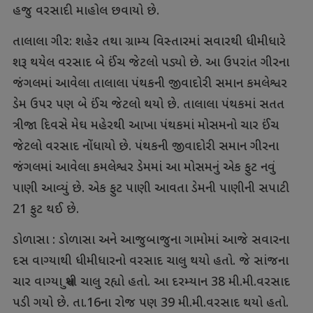
હજુ વરસાદી માહોલ છવાયો છે.
તાલાલા ગીર: શહેર તથા ગ્રામ્ય વિસ્તારમાં સવારથી ધીમીધારે
શરૂ થયેલ વરસાદ બે ઈંચ જેટલો પડ્યો છે. આ ઉપરાંત ગીરના
જંગલમાં આવેલા તાલાલા પંથકની જીવાદોરી સમાન કમલેશ્વર
ડેમ ઉપર પણ બે ઈંચ જેટલો થયો છે. તાલાલા પંથકમાં સતત
ત્રીજા દિવસે મેઘ મહેરથી આખા પંથકમાં મોસમનો ચાર ઈંચ
જેટલો વરસાદ નોંધાયો છે. પંથકની જીવાદોરી સમાન ગીરના
જંગલમાં આવેલા કમલેશ્વર ડેમમાં આ મોસમનું એક ફુટ નવું
પાણી આવ્યું છે. એક ફુટ પાણી આવતા ડેમની પાણીની સપાટી
21 ફુટ થઈ છે.
ડોળાસા : ડોળાસા અને આજુબાજુના ગામોમાં આજે સવારના
દસ વાગ્યાથી ધીમીધારનો વરસાદ ચાલુ થયો હતો. જે સાંજના
ચાર વાગ્યા સુધી ચાલુ રહ્યો હતો. આ દરમ્યાન 38 મી.મી.વરસાદ
પડી ગયો છે. તા.16ના રોજ પણ 39 મી.મી.વરસાદ થયો હતો.