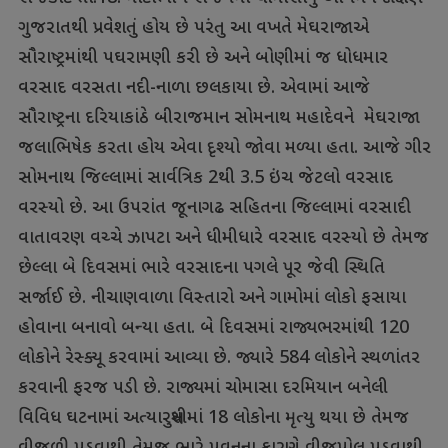
ગુજરાતથી પ્રવેશતું હોય છે પરંતુ આ વખતે મેઘરાજાએ
સૌરાષ્ટ્રમાંથી પઘરામણી કરી છે અને બોણીમાં જ ધોધમાર
વરસાદ વરસતા નદી-નાળા છલકાયા છે. એવામાં આજે
સૌરાષ્ટ્રના દરિયાકાંઠે બીરાજમાન સોમનાથ મહાદેવને મેઘરાજા
જલાભિષેક કરતા હોય એવા દૃશ્યો જોવા મળ્યા હતા. આજે ગીર
સોમનાથ જિલ્લામાં સાર્વત્રિક 2થી 3.5 ઇંચ જેટલો વરસાદ
વરસ્યો છે. આ ઉપરાંત જૂનાગઢ સહિતના જિલ્લામાં વરસાદી
વાતાવરણ વચ્ચે ઝાપટા અને ધીમીધારે વરસાદ વરસ્યો છે તેમજ
છેલ્લા બે દિવસમાં ભારે વરસાદના પગલે પૂર જેવી સ્થિતિ
સર્જાઈ છે. નીચાણવાળા વિસ્તારો અને ગામોમાં લોકો ફસાયા
હોવાના બનાવો બન્યા હતા. બે દિવસમાં રાજ્યભરમાંથી 120
લોકોને રેસ્ક્યૂ કરવામાં આવ્યા છે. જ્યારે 584 લોકોને સ્થળાંતર
કરવાની ફરજ પડી છે. રાજ્યમાં ચોમાસા દરમિયાન બનેલી
વિવિધ ઘટનામાં અત્યારસુધીમાં 18 લોકોના મૃત્યુ થયા છે તેમજ