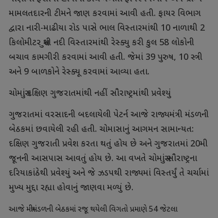
મામલતદારની ટીમને જાણ કરવામાં આવી હતી. ફાયર વિભાગ
દ્વારા નારી-માઢીયા રોડ પાસે ભાલ વિસ્તારમાંથી 10 નાળાથી 2
કિલોમીટર સુધી નદી વિસ્તારમાંથી રેસ્ક્યુ કરી કુલ 58 લોકોની
બચાવ કામગીરી કરવામાં આવી હતી. જેમાં 39 પુરુષ, 10 સ્ત્રી
અને 9 બાળકોને રેસ્ક્યૂ કરવામાં આવ્યા હતા.
ચોમાસું દક્ષિણ ગુજરાતમાંથી નહીં સૌરાષ્ટ્રમાંથી પ્રવેશ્યું
ગુજરાતમાં વરસાદની બદલાયેલી પેટર્ન આજે રાજ્યમંત્રી મંડળની
બેઠકમાં છવાયેલી રહી હતી. ચોમાસાનું આગમન સામાન્યત:
દક્ષિણ ગુજરાતી પ્રવેશ કરતા થતું હોય છે અને ગુજરાતમાં 20મી
જૂનની આસપાસ આવતું હોય છે. આ વખતે ચોમાસું સૌરાષ્ટ્રના
દરિયાકાંઠેથી પ્રવેશ્યું અને જે ઝડપથી રાજ્યમાં વિસ્તર્યું તે ચર્ચામાં
મુખ્ય મુદ્દા રહ્યા હોવાનું જાણવા મળ્યું છે.
આજે મંત્રીમંડળની બેઠકમાં રજૂ થયેલી વિગતો પ્રમાણે 54 જેટલા