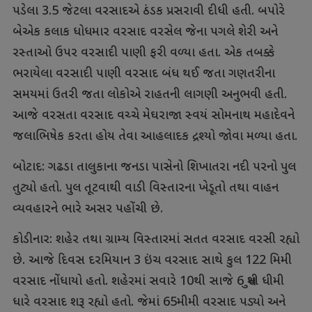
પડેલા 3.5 જેટલા વરસાદએ ઠંડક પ્રસરાવી દીધી હતી. બપોરે
બેએક કલાક ધોધમાર વરસાદ વરસેલ જેના પગલે શેરી અને
રસ્તાઓ ઉપર વરસાદી પાણી ફરી વળ્યા હતા. એક તબક્કે
ભરાયેલા વરસાદી પાણી વરસાદ બંધ થઈ જતા ગણતરીના
સમયમાં ઉતરી જતા લોકોએ રાહતની લાગણી અનુભવી હતી.
આજે વરસતા વરસાદ વચ્ચે મેઘરાજા સ્વયં સોમનાથ મહાદેવને
જલાભિષેક કરતા હોય તેવા આહલાદક દ્રશ્યો જોવા મળ્યા હતા.
બોટાદ: ગઢડા તાલુકાના જનડા પાસેનો શિખાતરા નદી પરનો પુલ
તુટ્યો હતો. પુલ તૂટવાથી વાડી વિસ્તારના ખેડૂતો તથા વાહન
વ્યવહારને ભારે અસર પહોંચી છે.
કોડીનાર: શહેર તથા ગ્રામ્ય વિસ્તારમાં સતત વરસાદ વરસી રહ્યો
છે. આજે દિવસ દરમિયાન 3 ઇંચ વરસાદ સાથે કુલ 122 મિમી
વરસાદ નોંધાયો હતો. શહેરમાં સવારે 10થી સાજે 6 સુધી ધીમી
ધારે વરસાદ શરૂ રહ્યો હતો. જેમાં 65મીમી વરસાદ પડ્યો અને