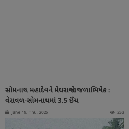
સોમનાથ મહાદેવને મેઘરાજાનો જળાભિષેક :
વેરાવળ-સોમનાથમાં 3.5 ઈંચ
June 19, Thu, 2025
253