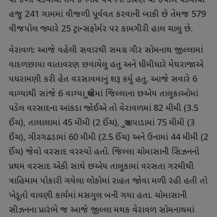
વીજળી પડવાથી તેમજ ભારે પવનના કારણે વીજપોલ પડવાથી
હજુ 241 ગામમાં વીજળી પૂર્વવત કરવાની બાકી છે તેમજ 579
વીજપોલ જ્યારે 25 ટ્રાન્સફોર્મર પર કામગીરી હાલ ચાલુ છે.
વેરાવળ: આજે વહેલી સવારથી સમગ્ર ગીર સોમનાથ જીલ્લામાં
વાદળછાયા વાતાવરણ છવાયેલુ હતુ અને ધીમીધારે મેઘરાજાએ
પધરામણી કરી હેત વરસાવવાનું શરૂ કર્યુ હતુ. આજે સવારે 6
વાગ્યાથી સાંજે 6 વાગ્યા સુધીમાં જિલ્લાના છએય તાલુકાઓમાં
પડેલ વરસાદના આંકડા જોઈએ તો વેરાવળમાં 82 મીમી (3.5
ઈંચ), તાલાલામાં 45 મીમી (2 ઈંચ), સુત્રાપાડામાં 75 મીમી (3
ઈંચ), ગીરગઢડામાં 60 મીમી (2.5 ઈંચ) અને ઉનામાં 44 મીમી (2
ઈંચ) જેવો વરસાદ વરસ્યો હતો. જિલ્લા ચોમાસાની સિઝનનો
પ્રથમ વરસાદ એકી સાથે છએય તાલુકામાં વરસતા ગરમીથી
ત્રાહિમામ પોકારી ગયેલા લોકોમાં રાહત જોવા મળી રહી હતી તો
ખેડૂતો વાવણી કાર્યમાં મસગુલ બની ગયા હતા. ચોમાસાની
સીઝનના પ્રારંભે જ આજે જીલ્લા મથક વેરાવળ સોમનાથમાં