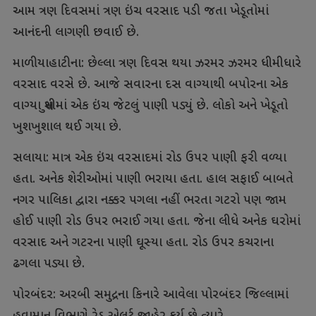
આમ ત્રણ દિવસમાં ત્રણ ઇંચ વરસાદ પડી જતા ખેડૂતોમાં
આનંદની લાગણી છવાઈ છે.
માળીયાહાટીના: છેલ્લા ત્રણ દિવસ થયા ઝરમર ઝરમર ધીમીધારે
વરસાદ વરસે છે. આજે સવારના દસ વાગ્યાથી બપોરના એક
વાગ્યા સુધીમાં એક ઇંચ જેટલું પાણી પડ્યું છે. લોકો અને ખેડૂતો
ખુશખુશાલ થઈ ગયા છે.
સલાયા: માત્ર એક ઇંચ વરસાદમાં રોડ ઉપર પાણી ફરી વળ્યા
હતા. અનેક શેરીઓમાં પાણી ભરાયા હતા. હાલ સફાઈ બાબતે
નગર પાલિકા દ્વારા નક્કર પગલા નહીં ભરતા ગટરો પણ જામ
હોઈ પાણી રોડ ઉપર ભરાઈ ગયા હતા. જેના લીધે અનેક ઘરોમાં
વરસાદ અને ગટરના પાણી ઘૂસ્યા હતા. રોડ ઉપર કચરાના
ઢગલા પડ્યા છે.
પોરબંદર: અરબી સમુદ્રના કિનારે આવેલા પોરબંદર જિલ્લામાં