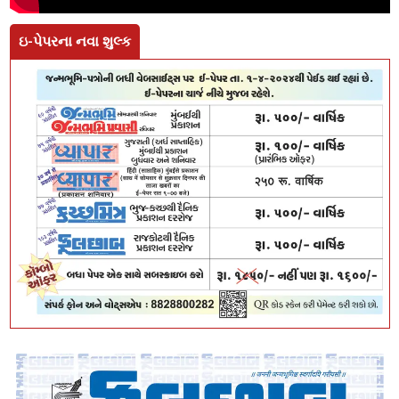
ઇ-પેપરના નવા શુલ્ક