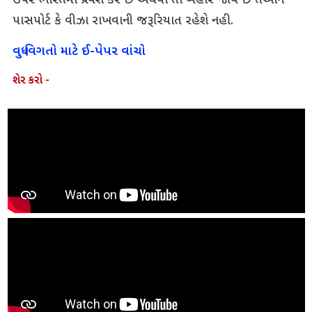
ઉપર ભારતમાં પ્રવેશ કરે છે અથવા તો બહાર જાય છે તેઓને
પાસપોર્ટ કે વીઝા રાખવાની જરૂરિયાત રહેશે નહી.
વધુ વિગતો માટે ઈ-પેપર વાંચો
શેર કરો -