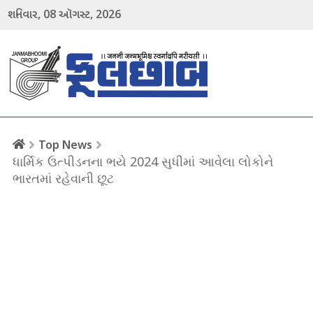
08
2026
શનિવાર,
ઑગસ્ટ,
menu
Top News
ધાર્મિક ઉત્પીડનના ભયે 2024 સુધીમાં આવેલા લોકોને
ભારતમાં રહેવાની છૂટ