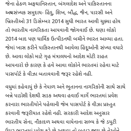
જેના હેઠળ અફઘાનિસ્તાન, બંગલાદેશ અને પાકિસ્તાનના
અલ્પસંખ્યક સમુદાય- હિંદુ, શિખ, બૌદ્ધ, જૈન, પારસી અને
ખ્રિસ્તીઓ 31 ડિસેમ્બર 2014 સુધી ભારત આવી ચુક્યા હોય
તો ભારતીય નાગરિકતા આપવાની જોગવાઈ છે. ઘણા લોકો
2014 બાદ પણ ધાર્મિક ઉત્પીડનથી બચીને ભારત આવ્યા હતા.
જેમાં ખાસ કરીને પાકિસ્તાનથી આવેલા હિંદૂઓની સંખ્યા વધારે
છે. આવા લોકો માટે ગૃહ મંત્રાલયનો આદેશ મોટી રાહત
આપનારો છે કારણ કે હવે આવા લોકોને ભારતમાં રહેવા માટે
પાસપોર્ટ કે વીઝા બતાવવાની જરૂર રહેશે નહી.
વધુમાં કહેવાયું છે કે નેપાળ અને ભુતાનના નાગરિકોની સાથે સાથે
બન્ને પાડોશી દેશથી સડક અથવા હવાઈ માર્ગે ભારતમાં પ્રવેશ
કરનારા ભારતીયોને પહેલાની જેમ પાસપોર્ટ કે વીઝા પ્રસ્તુત
કરવાની જરૂરીયાત રહેશે નહી. સરકારી આદેશ અનુસાર
ભારતીય સેના, નૌકાદળ અથવા વાયેનાના સભ્ય કે જે ડયુટી