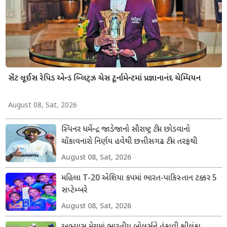
સેંટ લૂઈસ રેપિડ એન્ડ બ્લિટ્ઝ ચેસ ટૂર્નામેન્ટમાં પ્રજ્ઞાનાનંદ ચેમ્પિયન
August 08, Sat, 2026
સ્પિનર ધર્મેન્દ્ર જાડેજાનો સૌરાષ્ટ્ર ટીમ છોડવાનો
ચોંકાવનારો નિર્ણય હવેથી છત્તીસગઢ ટીમ તરફથી
ડોમેસ્ટિક ક્રિકેટ રમશે
August 08, Sat, 2026
મહિલા T-20 એશિયા કપમાં ભારત-પાકિસ્તાન ટક્કર 5
સપ્ટેમ્બરે
August 08, Sat, 2026