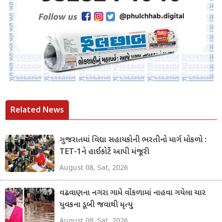
Related News
ગુજરાતમાં વિદ્યા સહાયકોની ભરતીનો માર્ગ મોકળો :
TET-1ને હાઈકોર્ટે આપી મંજૂરી
August 08, Sat, 2026
વઢવાણના નગરા ગામે વોંકળામાં નાહવા ગયેલા ચાર
યુવકના ડૂબી જવાથી મૃત્યુ
August 08, Sat, 2026