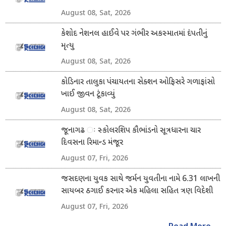
August 08, Sat, 2026
કેશોદ નેશનલ હાઈવે પર ગંભીર અકસ્માતમાં દંપતીનું
મૃત્યુ
August 08, Sat, 2026
કોડિનાર તાલુકા પંચાયતના સેક્શન ઓફિસરે ગળાફાંસો
ખાઈ જીવન ટૂંકાવ્યું
August 08, Sat, 2026
જૂનાગઢ ઃ સ્કોલરશિપ કૌભાંડનો સૂત્રધારના ચાર
દિવસના રિમાન્ડ મંજૂર
August 07, Fri, 2026
જસદણના યુવક સાથે જર્મન યુવતીના નામે 6.31 લાખની
સાયબર ઠગાઈ કરનાર એક મહિલા સહિત ત્રણ વિદેશી
નાગરિક ઝડપાયા
August 07, Fri, 2026