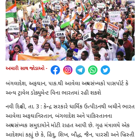
અમારી સાથ જોડાઓ -
બંગલાદેશ, અફઘાન, પાક.થી આવેલા અલ્પસંખ્યકો પાસપોર્ટ કે
અન્ય ટ્રાવેલ ડોક્યુમેન્ટ વિના ભારતમાં રહી શકશે
નવી દિલ્હી, તા. 3 : કેન્દ્ર સરકારે ધાર્મિક ઉત્પીડનથી બચીને ભારત
આવેલા અફઘાનિસ્તાન, બંગલાદેશ અને પાકિસ્તાનના
અલ્પસંખ્યક સમુદાયોને મોટી રાહત આપી છે. ગૃહ મંત્રાલયે એક
આદેશમાં કહ્યું છે કે, હિંદુ, શિખ, બૌદ્ધ, જૈન, પારસી અને ખ્રિસ્તી