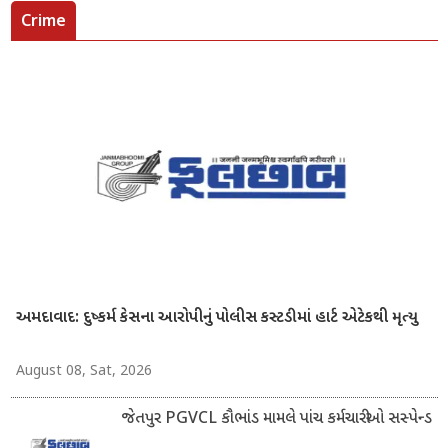
Crime
અમદાવાદ: દુષ્કર્મ કેસના આરોપીનું પોલીસ કસ્ટડીમાં હાર્ટ એટેકથી મૃત્યુ
August 08, Sat, 2026
જેતપુર PGVCL કૌભાંડ મામલે પાંચ કર્મચારીઓ સસ્પેન્ડ