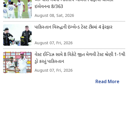
અભ્યાસ મેચમાં ભારતીય બોલર્સને હંફાવી શ્રીલંકા
ઇલેવનના 8/363
August 08, Sat, 2026
પાકિસ્તાન વિરુદ્ધની ઇંગ્લેન્ડ ટેસ્ટ ટીમમાં 4 ફેરફાર
August 07, Fri, 2026
વેસ્ટ ઈન્ડિઝ સામે 8 વિકેટે જીત મેળવી ટેસ્ટ શ્રેણી 1-1થી
ડ્રો કરતું પાકિસ્તાન
August 07, Fri, 2026
Read More