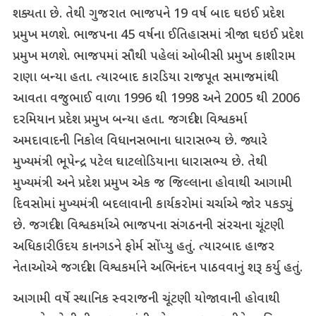
શક્યતા છે. તેથી ગુજરાત ભાજપને 19 વર્ષ બાદ ઘઇઈ પ્રદેશ
પ્રમુખ મળશે. ભાજપના 45 વર્ષના ઈતિહાસમાં ત્રીજા ઘઇઈ પ્રદેશ
પ્રમુખ મળશે. ભાજપમાં સૌથી પહેલાં ઓબીસી પ્રમુખ કાશીરામ
રાણા બન્યા હતા. ત્યારબાદ કારડિયા રાજપૂત સમાજમાંથી
આવતા વજુભાઈ વાળા 1996 થી 1998 અને 2005 થી 2006
દરમિયાન પ્રદેશ પ્રમુખ બન્યા હતા. જગદીશ વિશ્વકર્મા
અમદાવાદની નિકોલ વિધાનસભાના ધારાસભ્ય છે. જ્યારે
મુખ્યમંત્રી ભૂપેન્દ્ર પટેલ ઘાટલોડિયાના ધારાસભ્ય છે. તેથી
મુખ્યમંત્રી અને પ્રદેશ પ્રમુખ એક જ જિલ્લાના હોવાથી આગામી
દિવસોમાં મુખ્યમંત્રી બદલાવાની કાર્યકરોમાં ચર્ચાએ જોર પકડ્યું
છે. જગદીશ વિશ્વકર્માએ ભાજપના સંગઠનની સંરચના ચૂંટણી
અધિકારી ઉદય કાનગડને ફોર્મ સોંપ્યુ હતું. ત્યારબાદ હાજર
નેતાઓએ જગદીશ વિશ્વકર્માને અભિનંદન પાઠવવાનું શરૂ કર્યુ હતું.
આગામી વર્ષે સ્થાનિક સ્વરાજની ચૂંટણી યોજાવાની હોવાથી