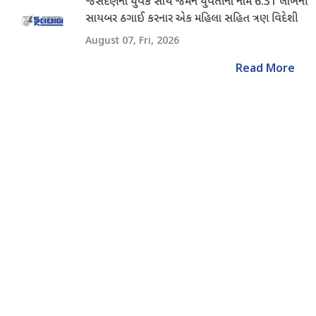
જસદણના યુવક સાથે જર્મન યુવતીના નામે 6.31 લાખની
સાયબર ઠગાઈ કરનાર એક મહિલા સહિત ત્રણ વિદેશી
નાગરિક ઝડપાયા
August 07, Fri, 2026
Read More