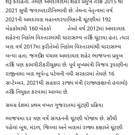
શરૂ કરી હતી. તેમણે અમદાવાદમાં શહેર પ્રમુખ તરીકે 2015 થી
2021 સુધી જવાબદારી નિભાવી છે. તેમના નેતૃત્વમાં વર્ષ
2021ની અમદાવાદ મહાનગરપાલિકાની ચૂંટણીમાં 192
બેઠકોમાંથી 160 બેઠકો તેઓ વર્ષ 2012માં અમદાવાદ
શહેરના નિકોલ વિસ્તારમાંથી ધારાસભ્ય તરીકે ચૂંટાયા હતા. ત્યાર
બાદ વર્ષ 2017માં ફરી તેઓ નિકોલ વિસ્તારમાંથી ધારાસભ્ય
બન્યા હતા. જગદીશ પંચાલ અમદાવાદ શહેર ભાજપના પ્રમુખ
તરીકે પણ કામગીરી કરી ચૂક્યા છે. પૂર્વ મુખ્યમંત્રી વિજય રૂપાણીના
રાજીનામા બાદ ભૂપેન્દ્ર પટેલની નવી સરકારમાં તેમણે 16
સપ્ટેમ્બર, 2021થી સહકાર રાજ્ય મંત્રી (રાજ્યકક્ષાનો હવાલો)
તરીકે નિયુક્ત કરવામાં આવ્યા છે.
સમગ્ર દેશમાં પ્રથમ વખત ગુજરાતમાં ચૂંટણી પ્રક્રિયા
ભાજપમા દર ત્રણ વર્ષે સંગઠનની ચૂંટણી યોજાય છે. સૌથી
પહેલાં બૂથ, મંડળ, જિલ્લા અને બાદમાં રાજ્ય કક્ષાએ ચૂંટણી