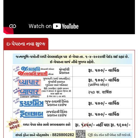
ઇ-પેપરના નવા શુલ્ક