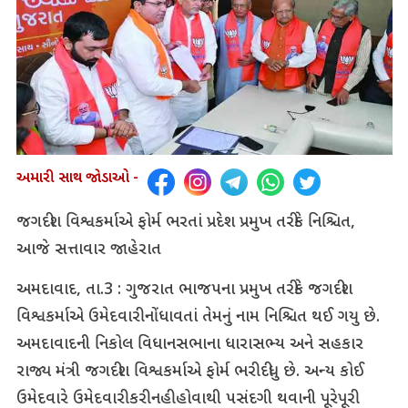
અમારી સાથ જોડાઓ -
જગદીશ વિશ્વકર્માએ ફોર્મ ભરતાં પ્રદેશ પ્રમુખ તરીકે નિશ્ચિત,
આજે સત્તાવાર જાહેરાત
અમદાવાદ, તા.3 : ગુજરાત ભાજપના પ્રમુખ તરીકે જગદીશ
વિશ્વકર્માએ ઉમેદવારી નોંધાવતાં તેમનું નામ નિશ્ચિત થઈ ગયુ છે.
અમદાવાદની નિકોલ વિધાનસભાના ધારાસભ્ય અને સહકાર
રાજ્ય મંત્રી જગદીશ વિશ્વકર્માએ ફોર્મ ભરી દીધુ છે. અન્ય કોઈ
ઉમેદવારે ઉમેદવારી કરી નહી હોવાથી પસંદગી થવાની પૂરેપૂરી