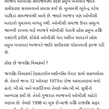
ભાજપે ઓબીસી સમાજમાંથી પ્રદેશ પ્રમુખ બનાવીને જાતિ
સમીકરણ સાચવવાનો પ્રયાસ કર્યો છે. મુખ્યમંત્રી ભૂપેન્દ્ર પટેલ
પાટીદાર સમાજમાંથી આવે છે. જ્યારે ભાજપ પણ ઓબીસી
મતદારો ગુમાવવા માગતુ નથી. ઓબીસી સમાજ ઉપર પ્રભુત્વ
જાળવી રાખવા માટે ભાજપે ઓબીસી નેતાની પ્રદેશ પ્રમુખ તરીકે
પસંદગી કરી છે. કોંગ્રેસે ઓબીસી નેતા અમિત ચાવડાને પ્રદેશ
પ્રમુખ બનાવતાં ભાજપને જાતિ સમીકરણ ગોઠવવાની ફરજ પડી
છે.
કોણ છે જગદીશ વિશ્વકર્મા ?
જગદીશ વિશ્વકર્મા ટેક્સટાઈલ મશીનરીના વેપાર સાથે સંકળાયેલા
છે. તેમનો જન્મ 12 ઓગસ્ટ 1973ના રોજ અમદાવાદમાં થયો
હતો. બી.એ. અને માર્કાટિંગમાં તેમણે એમ.બી.એ. સુધીનો
અભ્યાસ કર્યો છે. તેઓ ગુજરાત ભાજપનો ઓબીસી ચહેરો
ગણાય છે. તેમણે 1998 માં બુથ ઈન્ચાર્જ તરીકે રાજકીય સફર