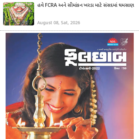
હવે FCRA અને સીમાંકન ખરડા માટે સંસદમાં ઘમસાણ
August 08, Sat, 2026