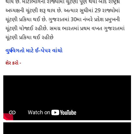
થાય છે. મોટાભાગના રાજ્યોમાં ચૂંટણી પૂર્ણ થયા બાદ રાષ્ટ્રીય
અધ્યક્ષની ચૂંટણી શરૂ થાય છે. અત્યાર સુધીમાં 29 રાજ્યોમાં
ચૂંટણી પ્રકિયા થઈ છે. ગુજરાતમાં 30મા નંબરે પ્રદેશ પ્રમુખની
ચૂંટણી યોજાઈ રહી છે. સમગ્ર ભારતમાં પ્રથમ વખત ગુજરાતમાં
ચૂંટણી પ્રકિયા થઈ રહી છે
વધુ વિગતો માટે ઈ-પેપર વાંચો
શેર કરો -