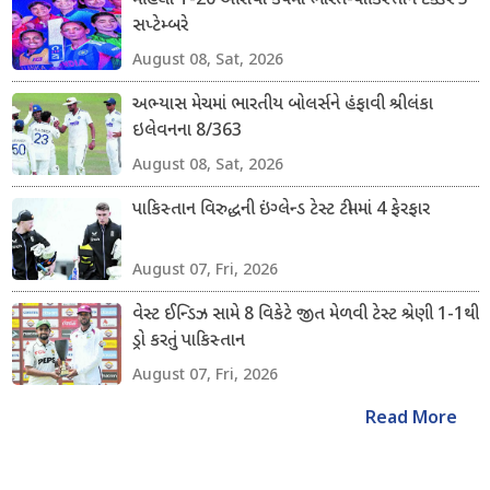
મહિલા T-20 એશિયા કપમાં ભારત-પાકિસ્તાન ટક્કર 5
સપ્ટેમ્બરે
August 08, Sat, 2026
અભ્યાસ મેચમાં ભારતીય બોલર્સને હંફાવી શ્રીલંકા
ઇલેવનના 8/363
August 08, Sat, 2026
પાકિસ્તાન વિરુદ્ધની ઇંગ્લેન્ડ ટેસ્ટ ટીમમાં 4 ફેરફાર
August 07, Fri, 2026
વેસ્ટ ઈન્ડિઝ સામે 8 વિકેટે જીત મેળવી ટેસ્ટ શ્રેણી 1-1થી
ડ્રો કરતું પાકિસ્તાન
August 07, Fri, 2026
Read More