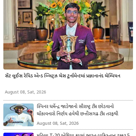
સેંટ લૂઈસ રેપિડ એન્ડ બ્લિટ્ઝ ચેસ ટૂર્નામેન્ટમાં પ્રજ્ઞાનાનંદ ચેમ્પિયન
August 08, Sat, 2026
સ્પિનર ધર્મેન્દ્ર જાડેજાનો સૌરાષ્ટ્ર ટીમ છોડવાનો
ચોંકાવનારો નિર્ણય હવેથી છત્તીસગઢ ટીમ તરફથી
ડોમેસ્ટિક ક્રિકેટ રમશે
August 08, Sat, 2026