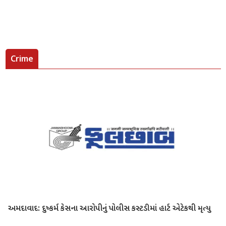
Crime
અમદાવાદ: દુષ્કર્મ કેસના આરોપીનું પોલીસ કસ્ટડીમાં હાર્ટ એટેકથી મૃત્યુ