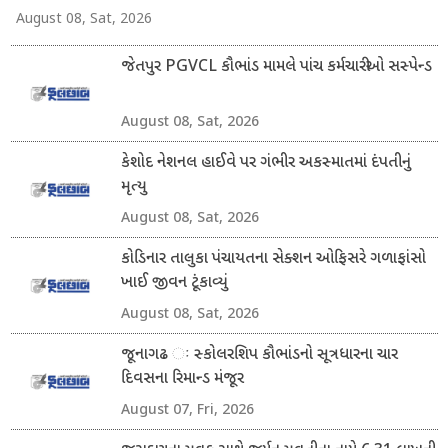
August 08, Sat, 2026
જેતપુર PGVCL કૌભાંડ મામલે પાંચ કર્મચારીઓ સસ્પેન્ડ
August 08, Sat, 2026
કેશોદ નેશનલ હાઈવે પર ગંભીર અકસ્માતમાં દંપતીનું
મૃત્યુ
August 08, Sat, 2026
કોડિનાર તાલુકા પંચાયતના સેક્શન ઓફિસરે ગળાફાંસો
ખાઈ જીવન ટૂંકાવ્યું
August 08, Sat, 2026
જૂનાગઢ ઃ સ્કોલરશિપ કૌભાંડનો સૂત્રધારના ચાર
દિવસના રિમાન્ડ મંજૂર
August 07, Fri, 2026