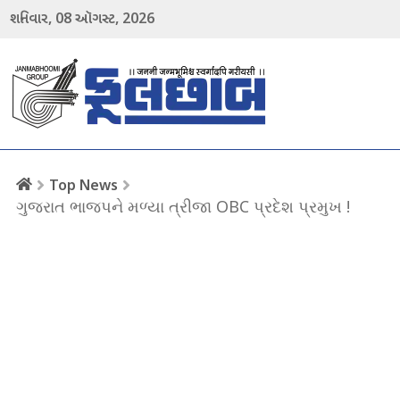
08
2026
શનિવાર,
ઑગસ્ટ,
menu
Top News
ગુજરાત ભાજપને મળ્યા ત્રીજા OBC પ્રદેશ પ્રમુખ !