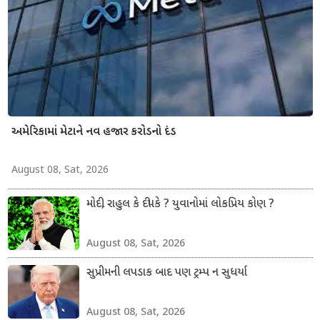
અમેરિકામાં મેટાને નવ હજાર કરોડનો દંડ
August 08, Sat, 2026
મોદી, રાહુલ કે દીપકે ? યુવાનોમાં લોકપ્રિય કોણ ?
August 08, Sat, 2026
સુપ્રીમની લપડાક બાદ પણ ટ્રમ્પ ન સુધર્યા
August 08, Sat, 2026