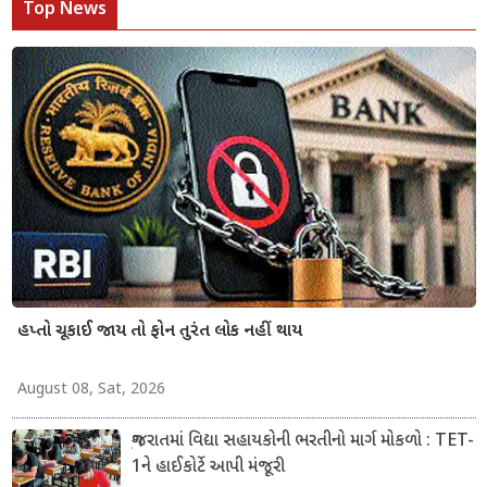
Top News
હપ્તો ચૂકાઈ જાય તો ફોન તુરંત લોક નહીં થાય
August 08, Sat, 2026
ગુજરાતમાં વિદ્યા સહાયકોની ભરતીનો માર્ગ મોકળો : TET-
1ને હાઈકોર્ટે આપી મંજૂરી