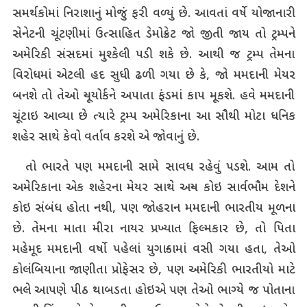
સમર્થકોમાં નિરાશાનું મોજું ફરી વળ્યું છે. આવતાં વર્ષે યોજાનારી
સેનેટની ચૂંટણીમાં ઉત્સાહિત ડેમોક્રેટ જો જીતી જાય તો ટ્રમ્પને
અમેરિકી સંસદમાં મુશ્કેલી પડી શકે છે. આથી જ ટ્રમ્પ તેમના
વિરોધમાં એટલી હદ સુધી ઢળી ગયા છે કે, જો મમદાની મેયર
બનશે તો તેઓ ન્યૂયોર્કને અપાતા ફંડમાં કાપ મૂકશે. હવે મમદાની
ચૂંટાઇ આવ્યા છે ત્યારે ટ્રમ્પ અમેરિકાના આ સૌથી મોટા ધનિક
શહેર સાથે કેવો વર્તાવ કરશે એ જોવાનું છે.
તો ભારતે પણ મમદાની સામે સાવધ રહેવું પડશે. આમ તો
અમેરિકાના એક શહેરના મેયર સાથે અન્ય કોઇ સાર્વભૌમ દેશને
કોઇ સંબંધ હોતા નથી, પણ જોહરાન મમદાની ભારતીય મૂળના
છે. તેમના માતા મીરા નાયર પ્રખ્યાત ફિલ્મકાર છે, તો પિતા
મહેમૂદ મમદાની વર્ષો પહેલાં યુગાન્ડામાં વસી ગયા હતા, તેઓ
કોલંબિયાના જાણીતા પ્રોફેસર છે, પણ અમેરિકી ભારતીયો માટે
ભલે આપણે પીઠ થાબડતા હોઇએ પણ તેઓ ભાગ્યે જ પોતાના