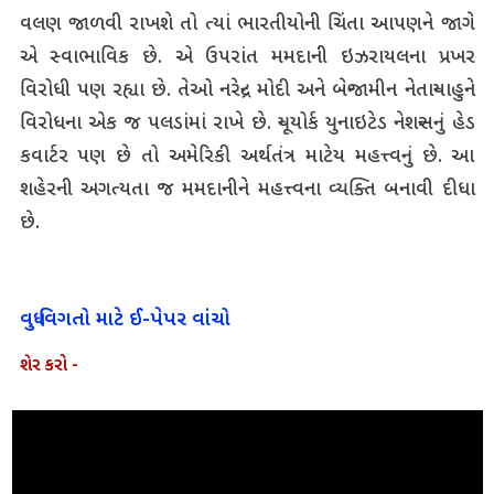
વલણ જાળવી રાખશે તો ત્યાં ભારતીયોની ચિંતા આપણને જાગે
એ સ્વાભાવિક છે. એ ઉપરાંત મમદાની ઇઝરાયલના પ્રખર
વિરોધી પણ રહ્યા છે. તેઓ નરેન્દ્ર મોદી અને બેન્જામીન નેતાન્યાહુને
વિરોધના એક જ પલડાંમાં રાખે છે. ન્યૂયોર્ક યુનાઇટેડ નેશન્સનું હેડ
કવાર્ટર પણ છે તો અમેરિકી અર્થતંત્ર માટેય મહત્ત્વનું છે. આ
શહેરની અગત્યતા જ મમદાનીને મહત્ત્વના વ્યક્તિ બનાવી દીધા
છે.
વધુ વિગતો માટે ઈ-પેપર વાંચો
શેર કરો -