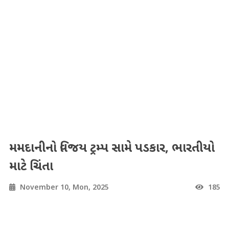
મમદાનીનો વિજય ટ્રમ્પ સામે પડકાર, ભારતીયો
માટે ચિંતા
November 10, Mon, 2025
185