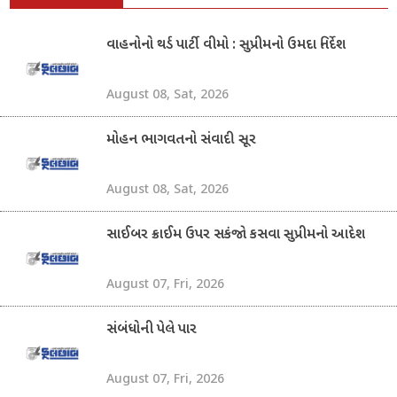
વાહનોનો થર્ડ પાર્ટી વીમો : સુપ્રીમનો ઉમદા નિર્દેશ
August 08, Sat, 2026
મોહન ભાગવતનો સંવાદી સૂર
August 08, Sat, 2026
સાઈબર ક્રાઈમ ઉપર સકંજો કસવા સુપ્રીમનો આદેશ
August 07, Fri, 2026
સંબંધોની પેલે પાર
August 07, Fri, 2026