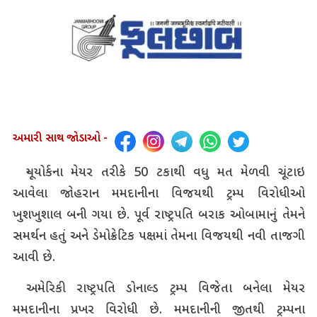
અમારી સાથ જોડાઓ -
ન્યૂયોર્કના મેયર તરીકે 50 ટકાથી વધુ મત મેળવી ચૂંટાઇ
આવેલા જોહરાન મમદાનીના વિજયથી ટ્રમ્પ વિરોધીઓ
ખુશખુશાલ બની ગયા છે. પૂર્વ રાષ્ટ્રપતિ બરાક ઓબામાનું તેમને
સમર્થન હતું અને ડેમોક્રેટિક પક્ષમાં તેમના વિજયથી નવી તાજગી
આવી છે.
અમેરિકી રાષ્ટ્રપતિ ડોનાલ્ડ ટ્રમ્પ વિજેતા બનેલા મેયર
મમદાનીના પ્રખર વિરોધી છે. મમદાનીની જીતથી ટ્રમ્પના