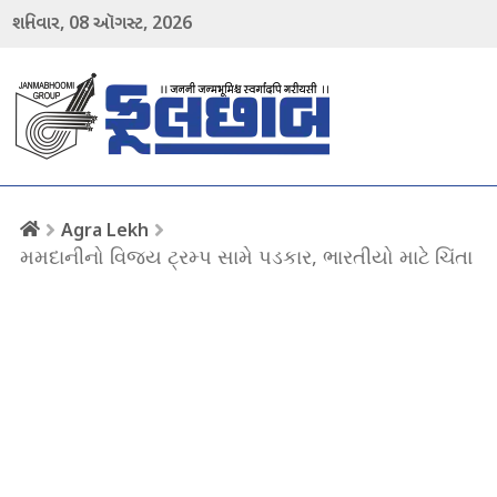
08
2026
શનિવાર,
ઑગસ્ટ,
menu
Agra Lekh
મમદાનીનો વિજય ટ્રમ્પ સામે પડકાર, ભારતીયો માટે ચિંતા