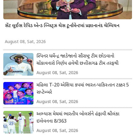
સેંટ લૂઈસ રેપિડ એન્ડ બ્લિટ્ઝ ચેસ ટૂર્નામેન્ટમાં પ્રજ્ઞાનાનંદ ચેમ્પિયન
August 08, Sat, 2026
સ્પિનર ધર્મેન્દ્ર જાડેજાનો સૌરાષ્ટ્ર ટીમ છોડવાનો
ચોંકાવનારો નિર્ણય હવેથી છત્તીસગઢ ટીમ તરફથી
ડોમેસ્ટિક ક્રિકેટ રમશે
August 08, Sat, 2026
મહિલા T-20 એશિયા કપમાં ભારત-પાકિસ્તાન ટક્કર 5
સપ્ટેમ્બરે
August 08, Sat, 2026
અભ્યાસ મેચમાં ભારતીય બોલર્સને હંફાવી શ્રીલંકા
ઇલેવનના 8/363
August 08, Sat, 2026