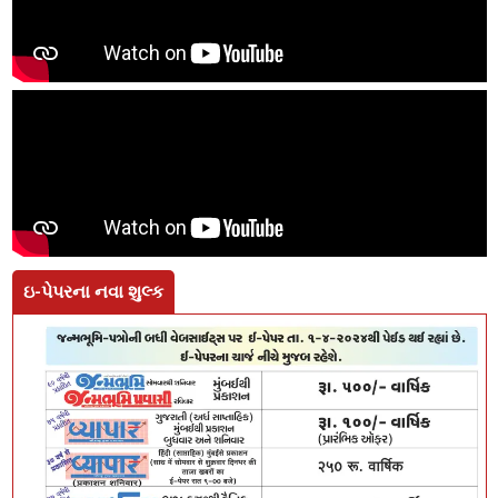
ઇ-પેપરના નવા શુલ્ક