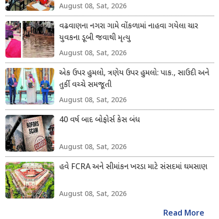
August 08, Sat, 2026
વઢવાણના નગરા ગામે વોંકળામાં નાહવા ગયેલા ચાર
યુવકના ડૂબી જવાથી મૃત્યુ
August 08, Sat, 2026
એક ઉપર હુમલો, ત્રણેય ઉપર હુમલો: પાક., સાઉદી અને
તુર્કી વચ્ચે સમજૂતી
August 08, Sat, 2026
40 વર્ષ બાદ બોફોર્સ કેસ બંધ
August 08, Sat, 2026
હવે FCRA અને સીમાંકન ખરડા માટે સંસદમાં ઘમસાણ
August 08, Sat, 2026
Read More