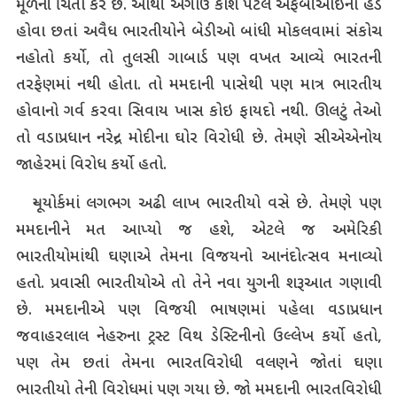
મૂળની ચિંતા કરે છે. આથી અગાઉ કાશ પટેલે એફબીઆઇના હેડ
હોવા છતાં અવૈધ ભારતીયોને બેડીઓ બાંધી મોકલવામાં સંકોચ
નહોતો કર્યો, તો તુલસી ગાબાર્ડ પણ વખત આવ્યે ભારતની
તરફેણમાં નથી હોતા. તો મમદાની પાસેથી પણ માત્ર ભારતીય
હોવાનો ગર્વ કરવા સિવાય ખાસ કોઇ ફાયદો નથી. ઊલટું તેઓ
તો વડાપ્રધાન નરેન્દ્ર મોદીના ઘોર વિરોધી છે. તેમણે સીએએનોય
જાહેરમાં વિરોધ કર્યો હતો.
ન્યૂયોર્કમાં લગભગ અઢી લાખ ભારતીયો વસે છે. તેમણે પણ
મમદાનીને મત આપ્યો જ હશે, એટલે જ અમેરિકી
ભારતીયોમાંથી ઘણાએ તેમના વિજયનો આનંદોત્સવ મનાવ્યો
હતો. પ્રવાસી ભારતીયોએ તો તેને નવા યુગની શરૂઆત ગણાવી
છે. મમદાનીએ પણ વિજયી ભાષણમાં પહેલા વડાપ્રધાન
જવાહરલાલ નેહરુના ટ્રસ્ટ વિથ ડેસ્ટિનીનો ઉલ્લેખ કર્યો હતો,
પણ તેમ છતાં તેમના ભારતવિરોધી વલણને જોતાં ઘણા
ભારતીયો તેની વિરોધમાં પણ ગયા છે. જો મમદાની ભારતવિરોધી