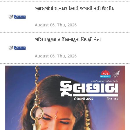
ગ્લાસગોમાં શાનદાર દેખાવે જગાવી નવી ઉમ્મીદ
August 06, Thu, 2026
ગરિમા ચૂક્યા તામિલનાડુના વિપક્ષી નેતા
August 06, Thu, 2026