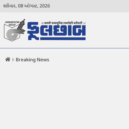
08
2026
શનિવાર,
ઑગસ્ટ,
menu
Breaking News