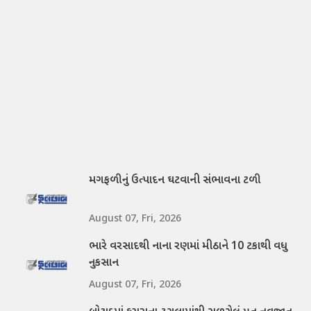
મગફળીનું ઉત્પાદન ઘટવાની સંભાવના ટળી
August 07, Fri, 2026
ભારે વરસાદથી નાના રણમાં મીઠાને 10 ટકાથી વધુ
નુકસાન
August 07, Fri, 2026