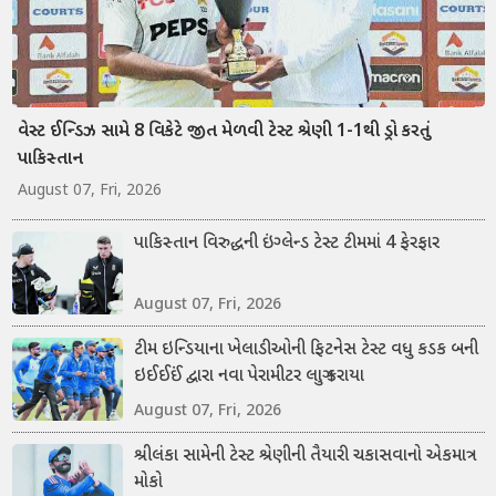
વેસ્ટ ઈન્ડિઝ સામે 8 વિકેટે જીત મેળવી ટેસ્ટ શ્રેણી 1-1થી ડ્રો કરતું
પાકિસ્તાન
August 07, Fri, 2026
પાકિસ્તાન વિરુદ્ધની ઇંગ્લેન્ડ ટેસ્ટ ટીમમાં 4 ફેરફાર
August 07, Fri, 2026
ટીમ ઇન્ડિયાના ખેલાડીઓની ફિટનેસ ટેસ્ટ વધુ કડક બની
ઇઈઈઈં દ્વારા નવા પેરામીટર લાગુ કરાયા
August 07, Fri, 2026
શ્રીલંકા સામેની ટેસ્ટ શ્રેણીની તૈયારી ચકાસવાનો એકમાત્ર
મોકો