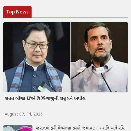
Top News
સતત બીજા દી’એ રિજ્જિજુની રાહુલને અપીલ
August 07, Fri, 2026
ગુજરાતમાં ફરી મેઘરાજા કરશે જમાવટ ઃ શનિ અને રવિ