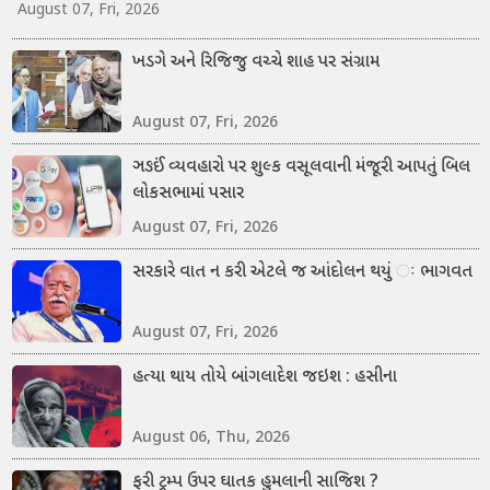
August 07, Fri, 2026
ખડગે અને રિજિજુ વચ્ચે શાહ પર સંગ્રામ
August 07, Fri, 2026
ઞઙઈં વ્યવહારો પર શુલ્ક વસૂલવાની મંજૂરી આપતું બિલ
લોકસભામાં પસાર
August 07, Fri, 2026
સરકારે વાત ન કરી એટલે જ આંદોલન થયું ઃ ભાગવત
August 07, Fri, 2026
હત્યા થાય તોયે બાંગલાદેશ જઇશ : હસીના
August 06, Thu, 2026
ફરી ટ્રમ્પ ઉપર ઘાતક હુમલાની સાજિશ ?