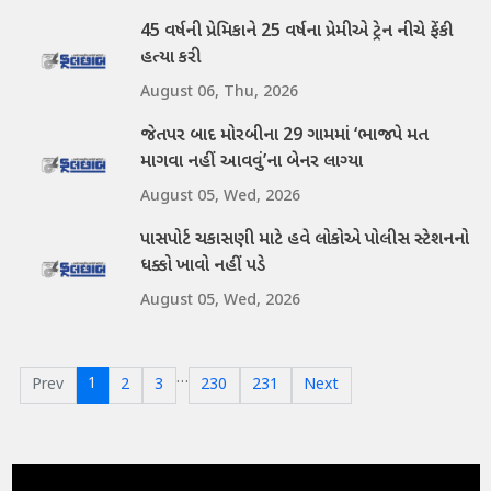
45 વર્ષની પ્રેમિકાને 25 વર્ષના પ્રેમીએ ટ્રેન નીચે ફેંકી
હત્યા કરી
August 06, Thu, 2026
જેતપર બાદ મોરબીના 29 ગામમાં ‘ભાજપે મત
માગવા નહીં આવવું’ના બેનર લાગ્યા
August 05, Wed, 2026
પાસપોર્ટ ચકાસણી માટે હવે લોકોએ પોલીસ સ્ટેશનનો
ધક્કો ખાવો નહીં પડે
August 05, Wed, 2026
…
1
Prev
2
3
230
231
Next