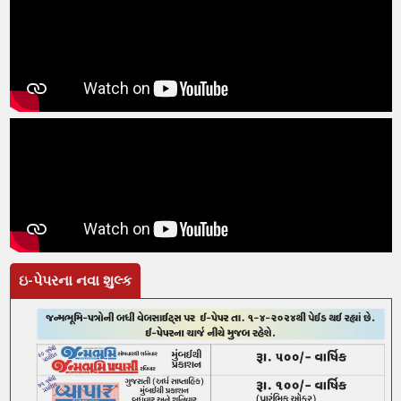
ઇ-પેપરના નવા શુલ્ક