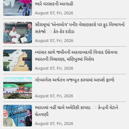
ભારે વરસાદની આગાહી
August 07, Fri, 2026
સૌરાષ્ટ્રમાં ‘એનાલોગ’ પનીર વેચાણકારો પર ફૂડ વિભાગનો
સકંજો ઃ ઠેર-ઠેર દરોડા
August 07, Fri, 2026
મ્યાંમાર સાથે જમીનની અદલાબદલી વિવાદ ઉકેલવા
ભારતની વિચારણા, મણિપુરમાં વિરોધ
August 07, Fri, 2026
ગોબરગેસ અર્થતંત્ર મજબૂત કરવામાં આપશે ફાળો
August 07, Fri, 2026
ભારતમાં નહીં ચાલે અમેરિકી કાયદા ઃ કેન્દ્રની મેટાને
ચેતવણી
August 07, Fri, 2026