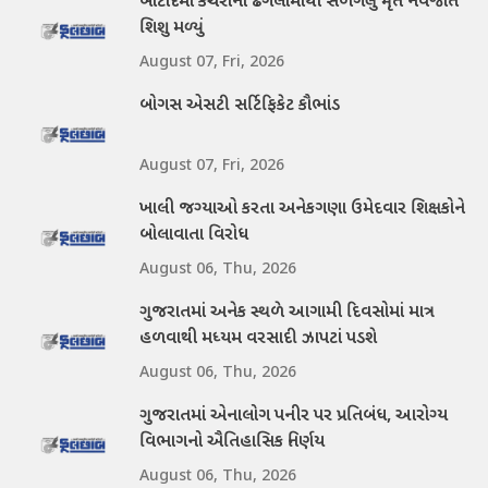
બોટાદમાં કચરાના ઢગલામાંથી સળગેલું મૃત નવજાત
શિશુ મળ્યું
August 07, Fri, 2026
બોગસ એસટી સર્ટિફિકેટ કૌભાંડ
August 07, Fri, 2026
ખાલી જગ્યાઓ કરતા અનેકગણા ઉમેદવાર શિક્ષકોને
બોલાવાતા વિરોધ
August 06, Thu, 2026
ગુજરાતમાં અનેક સ્થળે આગામી દિવસોમાં માત્ર
હળવાથી મધ્યમ વરસાદી ઝાપટાં પડશે
August 06, Thu, 2026
ગુજરાતમાં એનાલોગ પનીર પર પ્રતિબંધ, આરોગ્ય
વિભાગનો ઐતિહાસિક નિર્ણય
August 06, Thu, 2026