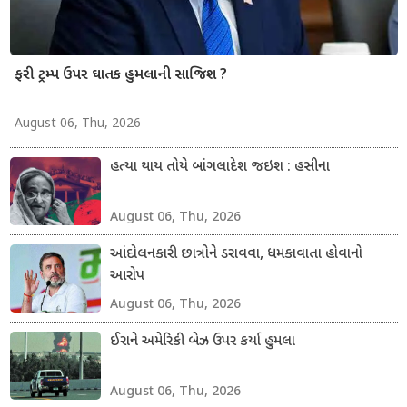
ફરી ટ્રમ્પ ઉપર ઘાતક હુમલાની સાજિશ ?
August 06, Thu, 2026
હત્યા થાય તોયે બાંગલાદેશ જઇશ : હસીના
August 06, Thu, 2026
આંદોલનકારી છાત્રોને ડરાવવા, ધમકાવાતા હોવાનો
આરોપ
August 06, Thu, 2026
ઈરાને અમેરિકી બેઝ ઉપર કર્યા હુમલા
August 06, Thu, 2026