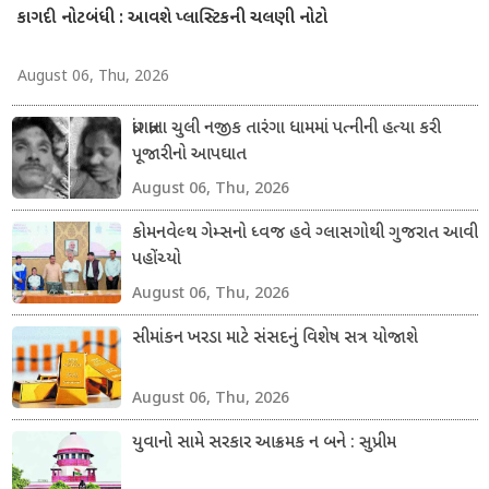
કાગદી નોટબંધી : આવશે પ્લાસ્ટિકની ચલણી નોટો
August 06, Thu, 2026
ધ્રાંગધ્રાના ચુલી નજીક તારંગા ધામમાં પત્નીની હત્યા કરી
પૂજારીનો આપઘાત
August 06, Thu, 2026
કોમનવેલ્થ ગેમ્સનો ધ્વજ હવે ગ્લાસગોથી ગુજરાત આવી
પહોંચ્યો
August 06, Thu, 2026
સીમાંકન ખરડા માટે સંસદનું વિશેષ સત્ર યોજાશે
August 06, Thu, 2026
યુવાનો સામે સરકાર આક્રમક ન બને : સુપ્રીમ