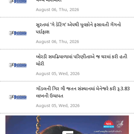
વચ્ચે મારામારી
August 06, Thu, 2026
સુરતમાં ‘ગે ડેટિંગ’ એપથી યુવકોને ફસાવતી ગેંગનો
પર્દાફાશ
August 06, Thu, 2026
બોરડી સમઢિયાળામાં પરિણીતાએ જ ઘરમાં કરી હતી
ચોરી
August 05, Wed, 2026
ગોંડલની ગિર ગૌ જતન સંસ્થાનમાં મેનેજરે કરી રૂ.3.83
લાખની ઉચાપત
August 05, Wed, 2026