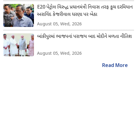
E20 પેટ્રોલ વિરુદ્ધ પ્રધાનમંત્રી નિવાસ તરફ કૂચ દરમિયાન
અરાવિંદ કેજરીવાલ ધરણા પર બેઠા
August 05, Wed, 2026
બાંકીપુરમાં ભાજપનાં પરાજય બાદ મોદીને મળતા નીતિશ
August 05, Wed, 2026
Read More