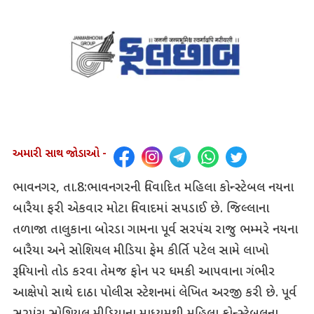
અમારી સાથ જોડાઓ -
ભાવનગર, તા.8:ભાવનગરની વિવાદિત મહિલા કોન્સ્ટેબલ નયના
બારૈયા ફરી એકવાર મોટા વિવાદમાં સપડાઈ છે. જિલ્લાના
તળાજા તાલુકાના બોરડા ગામના પૂર્વ સરપંચ રાજુ ભમ્મરે નયના
બારૈયા અને સોશિયલ મીડિયા ફેમ કીર્તિ પટેલ સામે લાખો
રૂપિયાનો તોડ કરવા તેમજ ફોન પર ધમકી આપવાના ગંભીર
આક્ષેપો સાથે દાઠા પોલીસ સ્ટેશનમાં લેખિત અરજી કરી છે. પૂર્વ