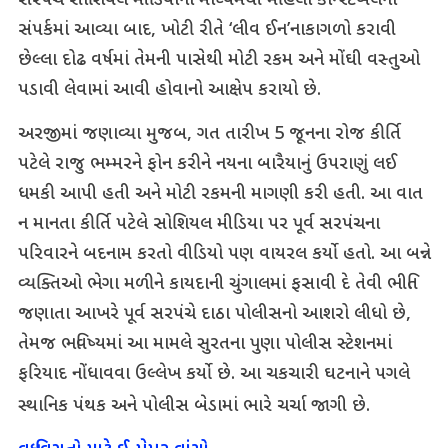
સરપંચ સોશિયલ મીડિયાના માધ્યમથી મહિલા કોન્સ્ટેબલના
સંપર્કમાં આવ્યા બાદ, ખોટી રીતે ‘લીવ ઈન’નાકાગળો કરાવી
છેલ્લા દોઢ વર્ષમાં તેમની પાસેથી મોટી રકમ અને મોંઘી વસ્તુઓ
પડાવી લેવામાં આવી હોવાનો આક્ષેપ કરાયો છે.
અરજીમાં જણાવ્યા મુજબ, ગત તારીખ 5 જૂનના રોજ કીર્તિ
પટેલે રાજુ ભમ્મરને ફોન કરીને નયના બારૈયાનું ઉપરાણું લઈ
ધમકી આપી હતી અને મોટી રકમની માગણી કરી હતી. આ વાત
ન માનતા કીર્તિ પટેલે સોશિયલ મીડિયા પર પૂર્વ સરપંચના
પરિવારને બદનામ કરતો વીડિયો પણ વાયરલ કર્યો હતો. આ બન્ને
વ્યક્તિઓ ભેગા મળીને કાયદાની ચુંગાલમાં ફસાવી દે તેવી ભીતિ
જણાતા આખરે પૂર્વ સરપંચે દાઠા પોલીસનો આશરો લીધો છે,
તેમજ ભવિષ્યમાં આ મામલે સુરતના પુણા પોલીસ સ્ટેશનમાં
ફરિયાદ નોંધાવવા ઉલ્લેખ કર્યો છે. આ ચકચારી ઘટનાને પગલે
સ્થાનિક પંથક અને પોલીસ બેડામાં ભારે ચર્ચા જાગી છે.