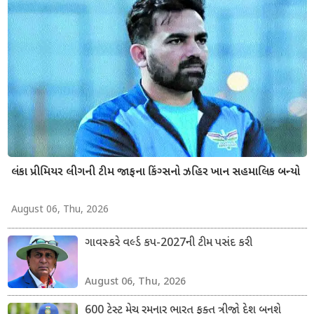
લંકા પ્રીમિયર લીગની ટીમ જાફના કિંગ્સનો ઝહિર ખાન સહમાલિક બન્યો
August 06, Thu, 2026
ગાવસ્કરે વર્લ્ડ કપ-2027ની ટીમ પસંદ કરી
August 06, Thu, 2026
600 ટેસ્ટ મેચ રમનાર ભારત ફક્ત ત્રીજો દેશ બનશે