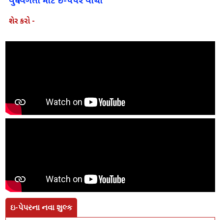
વધુ વિગતો માટે ઈ-પેપર વાંચો
શેર કરો -
ઇ-પેપરના નવા શુલ્ક