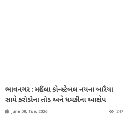
ભાવનગર : મહિલા કોન્સ્ટેબલ નયના બારૈયા
સામે કરોડોના તોડ અને ધમકીના આક્ષેપ
June 09, Tue, 2026
247