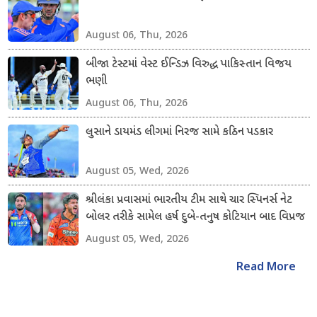
August 06, Thu, 2026
બીજા ટેસ્ટમાં વેસ્ટ ઈન્ડિઝ વિરુદ્ધ પાકિસ્તાન વિજય
ભણી
August 06, Thu, 2026
લુસાને ડાયમંડ લીગમાં નિરજ સામે કઠિન પડકાર
August 05, Wed, 2026
શ્રીલંકા પ્રવાસમાં ભારતીય ટીમ સાથે ચાર સ્પિનર્સ નેટ
બોલર તરીકે સામેલ હર્ષ દુબે-તનુષ કોટિયાન બાદ વિપ્રજ
નિગમ અને શિવાંગ કુમારનો સમાવેશ કરાયો
August 05, Wed, 2026
Read More