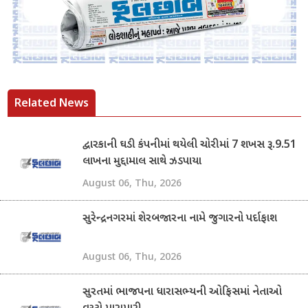
Related News
દ્વારકાની ઘડી કંપનીમાં થયેલી ચોરીમાં 7 શખસ રૂ.9.51
લાખના મુદ્દામાલ સાથે ઝડપાયા
August 06, Thu, 2026
સુરેન્દ્રનગરમાં શેરબજારના નામે જુગારનો પર્દાફાશ
August 06, Thu, 2026
સુરતમાં ભાજપના ધારાસભ્યની ઓફિસમાં નેતાઓ