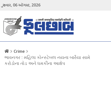
06
2026
ગુરુવાર,
ઑગસ્ટ,
menu
Crime
ભાવનગર : મહિલા કોન્સ્ટેબલ નયના બારૈયા સામે
કરોડોના તોડ અને ધમકીના આક્ષેપ