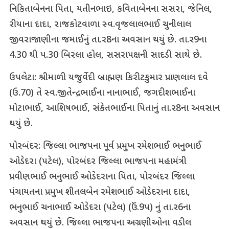
નિકિતાબેનના પિતા, યતીનભાઇ, કવિતાબેનના સસરા, જેનિલ,
રીયાના દાદા, રાજકોટવાળા સ્વ.વૃજલાલભાઈ ચુનીલાલ
જીવરાજાણીના જમાઈનું તા.ર8ના અવસાન થયું છે. તા.ર9ના
4.30 થી પ.30 બિરલા હોલ, સસરાપક્ષની સાદડી સાથે છે.
ઉપલેટા: શ્રીમાળી યજુર્વેદી બ્રાહ્મણ કિરીટકુમાર પ્રાણલાલ દવે
(ઉ.70) તે સ્વ.જીતેન્દ્રભાઈના નાનાભાઈ, જગદીશભાઈના
મોટાભાઈ, આશિષભાઈ, સંકેતભાઈના પિતાનું તા.ર8ના અવસાન
થયું છે.
પોરબંદર: જિલ્લા ભાજપના પૂર્વ પ્રમુખ રમેશભાઈ ભનુભાઈ
ઓડેદરા (પટેલ), પોરબંદર જિલ્લા ભાજપના મહામંત્રી
પ્રવીણભાઈ ભનુભાઈ ઓડેદરાના પિતા, પોરબંદર જિલ્લા
પંચાયતના પ્રમુખ શીતલબેન રમેશભાઈ ઓડેદરાના દાદા,
ભનુભાઈ ચનાભાઈ ઓડેદરા (પટેલ) (ઉં.9પ) નું તા.ર6ના
અવસાન થયું છે. જિલ્લા ભાજપના અગ્રણીઓના વડીલ