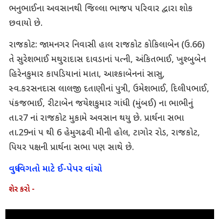
ભનુભાઈના અવસાનથી જિલ્લા ભાજપ પરિવાર દ્વારા શોક
છવાયો છે.
રાજકોટ: જામનગર નિવાસી હાલ રાજકોટ કોકિલાબેન (ઉ.66)
તે સુરેશભાઈ મથુરાદાસ દાવડાનાં પત્ની, અંકિતભાઈ, ખુશ્બુબેન
હિરેનકુમાર કાપડિયાનાં માતા, આશ્કાબેનનાં સાસુ,
સ્વ.કરસનદાસ લાલજી દતાણીનાં પુત્રી, ઉમેશભાઈ, દિલીપભાઈ,
પંકજભાઈ, રીટાબેન જયેશકુમાર ગાંધી (મુંબઈ) ના ભાભીનું
તા.ર7 નાં રાજકોટ મુકામે અવસાન થયુ છે. પ્રાર્થના સભા
તા.29નાં પ થી 6 હેમુગઢવી મીની હોલ, ટાગોર રોડ, રાજકોટ,
પિયર પક્ષની પ્રાર્થના સભા પણ સાથે છે.
વધુ વિગતો માટે ઈ-પેપર વાંચો
શેર કરો -