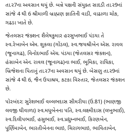
તા.ર7ના અવસાન થયું છે. બન્ને પક્ષની સંયુક્ત સાદડી તા.ર9નાં
સાંજે 4 થી 6 શ્રીમાળી બ્રાહ્મણ જ્ઞાતિની વાડી, વાઢાળા ચોક,
ગઢડા ખાતે છે.
જેતલસર જંક્શન: શૈલેષકુમાર હરસુખભાઈ પંડયા તે
સ્વ.રેખાબેન એમ. શુકલા (ગોંડલ), સ્વ.જયશ્રીબેન એસ. રાવલ
(જૂનાગઢ), વિનોદભાઈ એચ. પંડયા (જેતલસર જંકશન),
હંસાબેન એન. રાવલ (જૂનાગઢ)ના ભાઈ, ભૂમિકા, રાધિકા,
બ્રિજેશના પિતાનું તા.ર7ના અવસાન થયું છે. બેસણુ તા.ર9નાં
સાંજે 4 થી 6, જૈન ઉપાશ્રય, કટકા વિસ્તાર, જેતલસર જંકશન
છે.
પોરબંદર: સુરેશભાઈ વલ્લભદાસ સીમરીયા (ઉ.81) (ભાણજી
લવજી ઘીવાળા) સ્વ.મધુબેનના પતિ, સ્વ.લક્ષ્મીદાસ (લખુભાઈ),
સ્વ.દિલીપભાઈ, હસુભાઈ, સ્વ.પ્રદ્યુમ્નભાઈ, કિરણબેન,
પૂર્ણિમાબેન, ભારતીબેનના ભાઇ, ચિરાગભાઇ, ભાવિતાબેન,