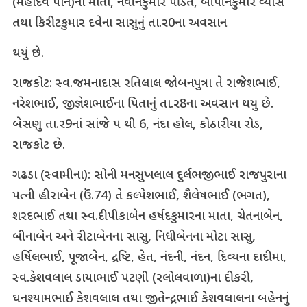
(મહાદેવ પાન)ના માતા, નવીનકુમાર પંડિત, બીપીનકુમાર વ્યાસ
તથા કિરીટકુમાર દવેના સાસુનું તા.ર0ના અવસાન
થયું છે.
રાજકોટ: સ્વ.જમનાદાસ રતિલાલ જોબનપુત્રા તે રાજેશભાઈ,
નરેશભાઈ, જીજ્ઞેશભાઈના પિતાનું તા.ર8ના અવસાન થયુ છે.
બેસણુ તા.ર9નાં સાંજે પ થી 6, નંદા હોલ, કોઠારીયા રોડ,
રાજકોટ છે.
ગઢડા (સ્વામીના): સોની મનસુખલાલ દુર્લભજીભાઈ રાજપુરાના
પત્ની હીરાબેન (ઉં.74) તે કલ્પેશભાઈ, શૈલેષભાઈ (ભગત),
શરદભાઈ તથા સ્વ.દીપીકાબેન હર્ષદકુમારના માતા, ચેતનાબેન,
બીનાબેન અને રીટાબેનના સાસુ, નિધીબેનના મોટા સાસુ,
હર્ષિલભાઈ, પૂજાબેન, દ્રષ્ટિ, હેત, નંદની, નંદન, દિવ્યના દાદીમા,
સ્વ.કેશવલાલ ડાયાભાઈ પટણી (રલોલવાળા)ના દીકરી,
ઘનશ્યામભાઈ કેશવલાલ તથા જીતેન્દ્રભાઈ કેશવલાલના બહેનનું