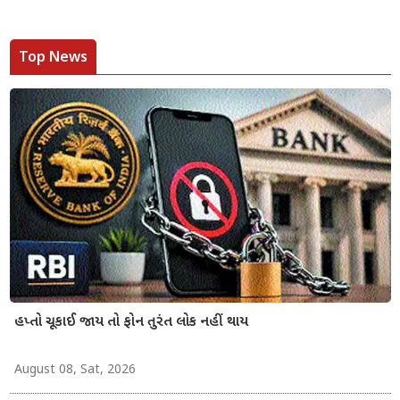
Top News
હપ્તો ચૂકાઈ જાય તો ફોન તુરંત લોક નહીં થાય
August 08, Sat, 2026