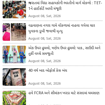
ગુજરાતમાં વિદ્યા સહાયકોની ભરતીનો માર્ગ મોકળો : TET-
1ને હાઈકોર્ટે આપી મંજૂરી
August 08, Sat, 2026
વઢવાણના નગરા ગામે વોંકળામાં નાહવા ગયેલા ચાર
યુવકના ડૂબી જવાથી મૃત્યુ
August 08, Sat, 2026
એક ઉપર હુમલો, ત્રણેય ઉપર હુમલો: પાક., સાઉદી અને
તુર્કી વચ્ચે સમજૂતી
August 08, Sat, 2026
40 વર્ષ બાદ બોફોર્સ કેસ બંધ
August 08, Sat, 2026
હવે FCRA અને સીમાંકન ખરડા માટે સંસદમાં ઘમસાણ