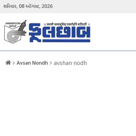
08
2026
શનિવાર,
ઑગસ્ટ,
menu
avshan nodh
Avsan Nondh