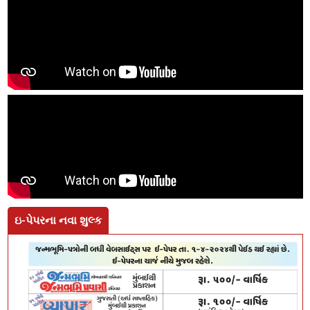
ઇ-પેપરના નવા શુલ્ક