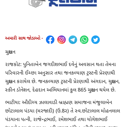
અમારી સાથ જોડાઓ -
ચક્ષુદાન
રાજકોટ: પુનિતાબેન જગદીશભાઈ દવેનું અવસાન થતા તેમના
પરિવારની ઈચ્છા અનુસાર તથા જનકલ્યાણ ટ્રસ્ટની પ્રેરણાથી
ચક્ષુદાન કરાયેલ છે. જનકલ્યાણ ટ્રસ્ટની પ્રેરણાથી અંગદાન, ચક્ષુદાન,
સ્કીન ડોનેશન, દેહદાન અભિયાનમાં કુલ 865 ચક્ષુદાન થયેલ છે.
ભાટીયા: ઔદીચ્ય ઝાલાવાડી બ્રાહ્મણ સમાજના મંજુલાબેન
છોટાલાલ પંડયા (મરજાદી) (ઉ.8ર) તે સ્વ.છોટાલાલ મોહનલાલ
પંડયાના પત્ની, રાજેન્દ્રભાઈ, રમેશભાઈ તથા યોગેશભાઈ