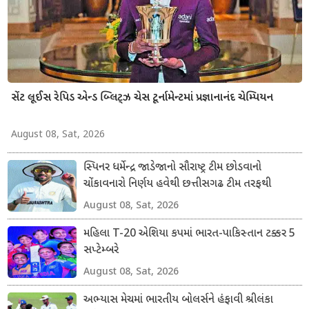
સેંટ લૂઈસ રેપિડ એન્ડ બ્લિટ્ઝ ચેસ ટૂર્નામેન્ટમાં પ્રજ્ઞાનાનંદ ચેમ્પિયન
August 08, Sat, 2026
સ્પિનર ધર્મેન્દ્ર જાડેજાનો સૌરાષ્ટ્ર ટીમ છોડવાનો
ચોંકાવનારો નિર્ણય હવેથી છત્તીસગઢ ટીમ તરફથી
ડોમેસ્ટિક ક્રિકેટ રમશે
August 08, Sat, 2026
મહિલા T-20 એશિયા કપમાં ભારત-પાકિસ્તાન ટક્કર 5
સપ્ટેમ્બરે
August 08, Sat, 2026
અભ્યાસ મેચમાં ભારતીય બોલર્સને હંફાવી શ્રીલંકા