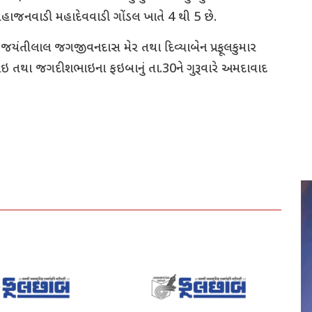
 મહાજનવાડી મહાદેવવાડી ગોંડલ ખાતે 4 થી 5 છે.
ે જયંતીલાલ જગજીવનદાસ મેર તથા દિવ્યાબેન પ્રફૂલકુમાર
 તથા જગદીશભાઇના ફઇબાનું તા.30ને ગુરૂવારે અમદાવાદ