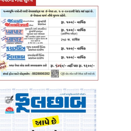
-પેપરના નવા શુલ્ક