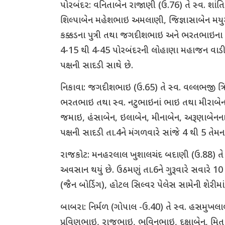
પોરબંદર: વનિતાબેન રાજાણી (ઉ.76) તે સ્વ. શા
શિલ્પાબેન મહેશભાઇ અમલાણી, જિજ્ઞાસાબેન મય
કક્કડના પુત્રી તથા જગદીશભાઇ અને ભરતભાઇના બહે
4-15 થી 4-45 પોરબંદરની લોહાણા મહાજન વાડીના 
પક્ષની સાદડી સાથે છે.
નિકાવા: જગદીશભાઇ (ઉ.65) તે સ્વ. વલ્લભજી ત્રિક
ભરતભાઇ તથા સ્વ. નટુભાઇનાં ભાઇ તથા મીરાબેન
જમાઇ, હંસાબેન, ઇલાબેન, મીનાબેન, અરૂણાબેનના 
પક્ષની સાદડી તા.4ને મંગળવારે સાંજે 4 થી 5 તેમના
રાજકોટ: મનહરલાલ ખુશાલચંદ બદાણી (ઉ.88) તે સ
અવસાન થયું છે. ઉઠમણું તા.6ને ગુરૂવારે સવારે 
(જૈન બોર્ડિગ), હોટલ સિલ્વર પેલેસ સામેની શેરીમ
બાબરા: નિર્મળ (ગોપાલ -ઉ.40) તે સ્વ. હસમુખ
પ્રવિણભાઇ, રાજુભાઇ, ભવિનભાઇ, દક્ષાબેન, મિતાબ