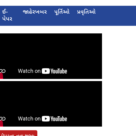
ઈ-
જાહેરખબર
પૂર્તિઓ
પ્રવૃતિઓ
પેપર