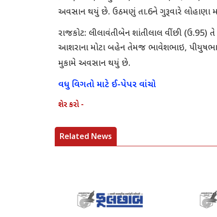
અવસાન થયું છે. ઉઠમણું તા.6ને ગુરૂવારે લોહાણા
રાજકોટ: લીલાવંતીબેન શાંતીલાલ વીંછી (ઉ.95) ત
આશરાના મોટા બહેન તેમજ ભાવેશભાઇ, પીયુષભાઇ
મુકામે અવસાન થયું છે.
વધુ વિગતો માટે ઈ-પેપર વાંચો
શેર કરો -
Related News