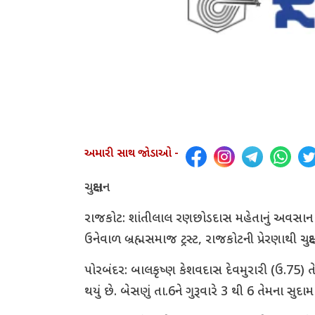
અમારી સાથ જોડાઓ -
ચક્ષુદાન
રાજકોટ: શાંતીલાલ રણછોડદાસ મહેતાનું અવસાન 
ઉનેવાળ બ્રહ્મસમાજ ટ્રસ્ટ, રાજકોટની પ્રેરણાથી ચક્ષુદ
પોરબંદર: બાલકૃષ્ણ કેશવદાસ દેવમુરારી (ઉ.75) ત
થયું છે. બેસણું તા.6ને ગુરૂવારે 3 થી 6 તેમના સુ