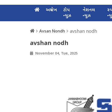
અગ્રલેખ
ટોપ
નેશનલ
સ્પ
ન્યુઝ
ન્યુઝ
ન્
avshan nodh
Avsan Nondh
avshan nodh
November 04, Tue, 2025