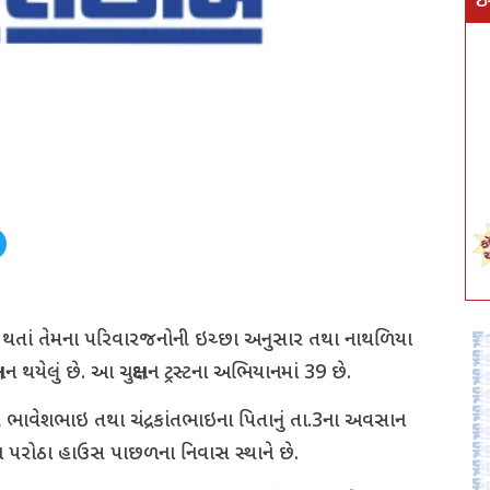
ઇ
થતાં તેમના પરિવારજનોની ઇચ્છા અનુસાર તથા નાથળિયા
ાન થયેલું છે. આ ચક્ષુદાન ટ્રસ્ટના અભિયાનમાં 39 છે.
ે ભાવેશભાઇ તથા ચંદ્રકાંતભાઇના પિતાનું તા.3ના અવસાન
દામા પરોઠા હાઉસ પાછળના નિવાસ સ્થાને છે.