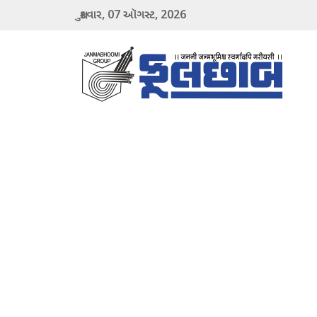
07
2026
શુક્રવાર,
ઑગસ્ટ,