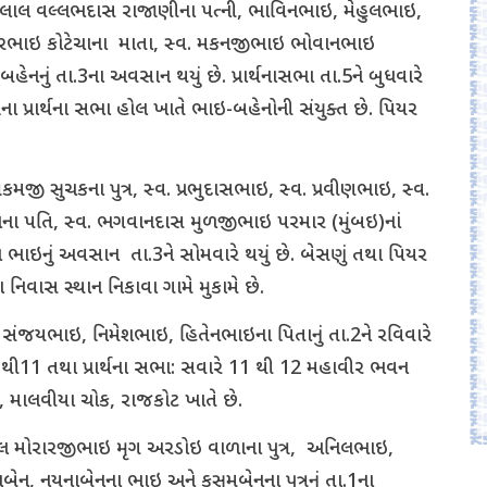
ંતિલાલ વલ્લભદાસ રાજાણીના પત્ની, ભાવિનભાઇ, મેહુલભાઇ,
ુરભાઇ કોટેચાના માતા, સ્વ. મકનજીભાઇ ભોવાનભાઇ
નનું તા.3ના અવસાન થયું છે. પ્રાર્થનાસભા તા.5ને બુધવારે
પ્રાર્થના સભા હોલ ખાતે ભાઇ-બહેનોની સંયુક્ત છે. પિયર
મજી સુચકના પુત્ર, સ્વ. પ્રભુદાસભાઇ, સ્વ. પ્રવીણભાઇ, સ્વ.
ના પતિ, સ્વ. ભગવાનદાસ મુળજીભાઇ પરમાર (મુંબઇ)નાં
ભાઇનું અવસાન તા.3ને સોમવારે થયું છે. બેસણું તથા પિયર
 નિવાસ સ્થાન નિકાવા ગામે મુકામે છે.
ંજયભાઇ, નિમેશભાઇ, હિતેનભાઇના પિતાનું તા.2ને રવિવારે
10 થી11 તથા પ્રાર્થના સભા: સવારે 11 થી 12 મહાવીર ભવન
ાં, માલવીયા ચોક, રાજકોટ ખાતે છે.
લાલ મોરારજીભાઇ મૃગ અરડોઇ વાળાના પુત્ર, અનિલભાઇ,
ેન, નયનાબેનના ભાઇ અને કુસુમબેનના પુત્રનું તા.1ના