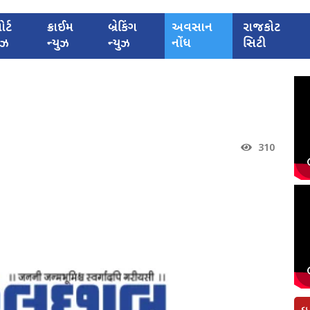
ોર્ટ
ક્રાઈમ
બ્રેકિંગ
અવસાન
રાજકોટ
યુઝ
ન્યુઝ
ન્યુઝ
નોંધ
સિટી
310