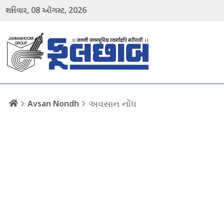
08
2026
શનિવાર,
ઑગસ્ટ,
menu
અવસાન નોંધ
Avsan Nondh