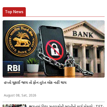
Top News
હપ્તો ચૂકાઈ જાય તો ફોન તુરંત લોક નહીં થાય
August 08, Sat, 2026