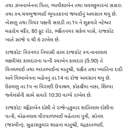
તથા ઝંખનાબેનના પિતા, ભાવીશાબેન તથા ધવલકુમારનાં સસરા
તથા સ્વ.ચત્રભુજભાઈ ભૂપતકરનાં જમાઈનું અવસાન થયુ છે.
બેસણુ તથા પિયર પક્ષની સાદડી તા.1પ ને શુક્રવારે નટેશ્વર
મહાદેવ મંદિર, 80 ફૂટ રોડ, ભકિતનગર સર્કલ પાસે, રાજકોટ
ખાતે સાંજે પ થી 6 રાખેલ છે.
રાજકોટ: વિરનગર નિવાસી હાલ રાજકોટ સ્વ.નાનાલાલ
લક્ષ્મીચંદ કામદારના પત્ની રમાબેન કામદાર (ઉ.90) તે
વિનયભાઈ તથા ભરતભાઈના માતુશ્રી, ધારિત તથા ખ્યાતિના દાદી
અને વિભાબેનના બહેનનું તા.14 ના રોજ અવસાન થયુ છે.
ઉઠમણુ તા.1પ ના વિરાણી ઉપાશ્રય, કોઠારિયા નાકા, શિલ્પા
જ્વેલર્સની સામે સવારે 10:30 વાગ્યે રાખેલ છે.
રાજકોટ: ચંદ્રિકાબેન દોશી તે રાજેન્દ્રકુમાર શાંતિલાલ દોશીના
પત્ની, મોહનલાલ વીરપાળભાઈ મહેતાના પુત્રી, સોનલ
(જસ્મીન), સુહાસકુમાર શાહના માતુશ્રી, ચંદ્રકાંતભાઈ,