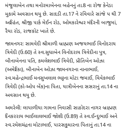
મંજુલાબેન તથા મનોરમાબેનના બહેનનું તા.8 ના રોજ કેનેડા
મુકામે અવસાન થયુ છે. સાદડી તા.17 ને રવિવારે સાંજે પ થી 7
અરિહંત, શ્રીજી પાર્ક મેઈન રોડ, ઓમકારેશ્વર મંદિરની બાજુમાં,
રૈયા રોડ, રાજકોટ ખાતે છે.
જામનગર: સામવેદી શ્રીમાળી બ્રાહ્મણ અજયભાઈ વિનોદરાય
ત્રિવેદી (ઉ.60) તે સ્વ.સુધાબેન વિનોદરાય ત્રિવેદીના પુત્ર,
બીનાબેનના પતિ, કમલેશભાઈ ત્રિવેદી, પ્રીતિબેન ઓઝા
(અમેરિકા), બીનાબેન ઓઝા જામનગરના નાનાભાઈ,
સ્વ.મહેન્દ્રભાઈ મનસુખલાલ ભટ્ટના મોટા જમાઈ, વિવેકભાઈ
ત્રિવેદી (કો-ઓપ બેંક)ના પિતા, યાત્રીબેનના સસરાનું તા.14 ના
અવસાન થયુ છે.
અમરેલી: લાપાળીયા ગામના નિવાસી સાઠોદરા નાગર બ્રાહ્મણ
દિનકરરાય ભાઈલાલભાઈ જોશી (ઉ.89) તે સ્વ.ઈન્દુભાઈ અને
સ્વ.રમેશચંદ્રના મોટાભાઈ, પારસકુમારના પિતાનું તા.14 ના