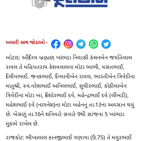
અમારી સાથ જોડાઓ -
બોટાદ: ઔદિચ્ય બ્રાહ્મણ ખાંભડા નિવાસી કંચનબેન જયંતિલાલ
રાવલ તે મહિપતરાય કેશવલાલના મોટા ભાભી, વસંતભાઈ,
દિલીપભાઈ, જનકભાઈ, દિવ્યાનીબેન રાવલ, ભારતીબેન ત્રિવેદીના
માતુશ્રી, સ્વ.નરેશભાઈ અનિલભાઈ, સુધીરભાઈ, કોકીલાબેન
ત્રિવેદીના મોટા બા, કિશોરભાઈ દવે, મહેન્દ્રભાઈ દવે (લીંબડી),
મહેશભાઈ દવે (નાગનેશ)ના મોટા બહેનનું તા.13ના અવસાન થયું
છે. બેસણું તા.16ને શનિવારે સવારે 9થી સાંજના 5 ખાંભડા
મુકામે રાખેલ છે.
રાજકોટ: ભીખાલાલ કાનજીભાઈ ગણાત્રા (ઉં.75) તે મયુરભાઈ