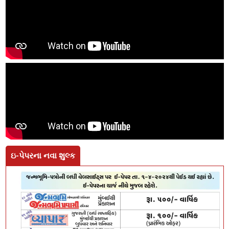
ઇ-પેપરના નવા શુલ્ક