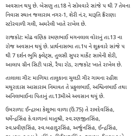
અવસાન થયુ છે. બેસણુ તા.18 ને સોમવારે સાંજે પ થી 7 તેમના
નિવાસ સ્થાન જલારામ નગર-1, શેરી નં.ર, મારૂતિ કિરાણા
સ્ટોરવાળી ગલી, અમરેલી ખાતે રાખેલ છે.
રાજકોટ: મોઢ વણિક રમણભાઈ મગનલાલ વોરાનું તા.13 ના
રોજ અવસાન થયું છે. પ્રાર્થનાસભા તા.1પ ને શુક્રવારે સાંજે પ
થી 7 દર્શન ભુમિ ફ્લેટ્સ, તુલસી સુપર માર્કેટ સામેની શેરી,
આલાપ ગ્રીન સિટી પાસે, રૈયા રોડ, રાજકોટ ખાતે રાખેલ છે.
તાલાલા ગીર: માળિયા તાલુકાના ચુલડી ગીર ગામના રહીશ
મથુરાદાસ આસારામ નિમાવત તે પ્રફુલભાઈ, અશ્વિનભાઈ તથા
અનિલભાઈના પિતાનું તા.13મીએ અવસાન થયું છે.
ઉમરાળા: ઈન્દ્રાબા કેશુભા વાળા (ઉં.75) તે રામદેવસિંહ,
ધર્મેન્દ્રસિંહ કે.વાળાનાં માતુશ્રી, સ્વ.રણજીતસિંહ,
સ્વ.પ્રવીણસિંહ, સ્વ.બહાદુરસિંહ, અર્જુનસિંહ, ઈન્દ્રસિંહ,