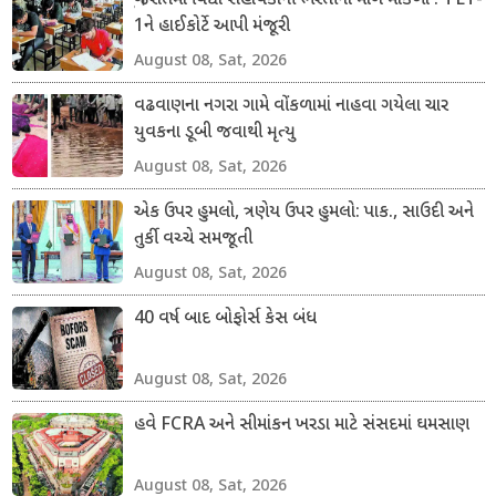
ગુજરાતમાં વિદ્યા સહાયકોની ભરતીનો માર્ગ મોકળો : TET-
1ને હાઈકોર્ટે આપી મંજૂરી
August 08, Sat, 2026
વઢવાણના નગરા ગામે વોંકળામાં નાહવા ગયેલા ચાર
યુવકના ડૂબી જવાથી મૃત્યુ
August 08, Sat, 2026
એક ઉપર હુમલો, ત્રણેય ઉપર હુમલો: પાક., સાઉદી અને
તુર્કી વચ્ચે સમજૂતી
August 08, Sat, 2026
40 વર્ષ બાદ બોફોર્સ કેસ બંધ
August 08, Sat, 2026
હવે FCRA અને સીમાંકન ખરડા માટે સંસદમાં ઘમસાણ
August 08, Sat, 2026