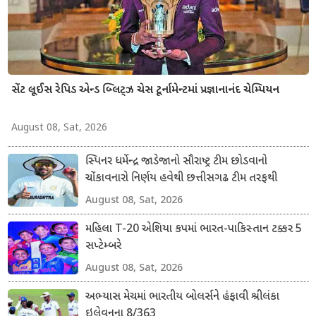
સેંટ લૂઈસ રેપિડ એન્ડ બ્લિટ્ઝ ચેસ ટૂર્નામેન્ટમાં પ્રજ્ઞાનાનંદ ચેમ્પિયન
August 08, Sat, 2026
સ્પિનર ધર્મેન્દ્ર જાડેજાનો સૌરાષ્ટ્ર ટીમ છોડવાનો
ચોંકાવનારો નિર્ણય હવેથી છત્તીસગઢ ટીમ તરફથી
ડોમેસ્ટિક ક્રિકેટ રમશે
August 08, Sat, 2026
મહિલા T-20 એશિયા કપમાં ભારત-પાકિસ્તાન ટક્કર 5
સપ્ટેમ્બરે
August 08, Sat, 2026
અભ્યાસ મેચમાં ભારતીય બોલર્સને હંફાવી શ્રીલંકા
ઇલેવનના 8/363