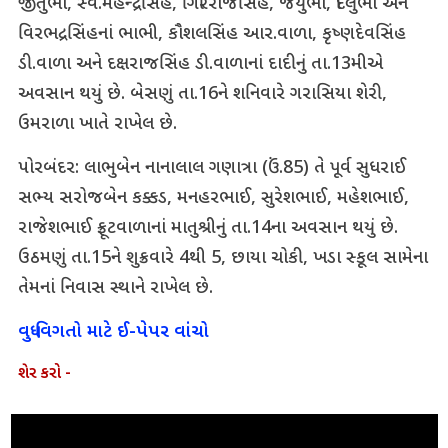
જીતુભા, સ્વ.મહેન્દ્રસિંહ, ગિરિરાજસિંહ, જયુભા, દિલુભા અને
વિરભદ્રસિંહનાં ભાભી, કૌશલસિંહ આર.વાળા, કૃષ્ણદેવસિંહ
ડી.વાળા અને દક્ષરાજસિંહ ડી.વાળાનાં દાદીનું તા.13મીએ
અવસાન થયું છે. બેસણું તા.16ને શનિવારે ગરાસિયા શેરી,
ઉમરાળા ખાતે રાખેલ છે.
પોરબંદર: લાભુબેન નાનાલાલ ગણાત્રા (ઉં.85) તે પૂર્વ સુધરાઈ
સભ્ય સરોજબેન કક્કડ, મનહરભાઈ, સુરેશભાઈ, મહેશભાઈ,
રાજેશભાઈ ફ્રૂટવાળાનાં માતુશ્રીનું તા.14ના અવસાન થયું છે.
ઉઠમણું તા.15ને શુક્રવારે 4થી 5, છાયા ચોકી, ખડા સ્કૂલ સામેના
તેમનાં નિવાસ સ્થાને રાખેલ છે.
વધુ વિગતો માટે ઈ-પેપર વાંચો
શેર કરો -