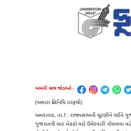
અમારી સાથ જોડાઓ -
(અમારા પ્રતિનિધિ તરફથી)
અમદાવાદ, તા.1 : રાજ્યસભાની ચૂંટણીને લઈને 
ગુજરાતની ચાર બેઠકો માટે ઉમેદવારી નોંધાવવા મા