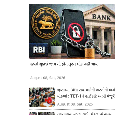
હપ્તો ચૂકાઈ જાય તો ફોન તુરંત લોક નહીં થાય
August 08, Sat, 2026
ગુજરાતમાં વિદ્યા સહાયકોની ભરતીનો માર્ગ
મોકળો : TET-1ને હાઈકોર્ટે આપી મંજૂર
August 08, Sat, 2026