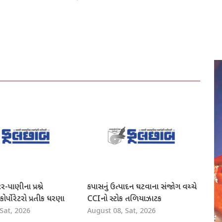
-પાણીના પ્રશ્ને
કપાસનું ઉત્પાદન ઘટવાના સંજોગ વચ્ચે
ર્પોરેટરો પ્રતીક ધરણા
CCIનો સ્ટોક તળિયાઝાટક
Sat, 2026
August 08, Sat, 2026