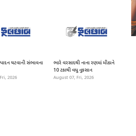
ત્પાદન ઘટવાની સંભાવના
ભારે વરસાદથી નાના રણમાં મીઠાને
10 ટકાથી વધુ નુકસાન
Fri, 2026
August 07, Fri, 2026