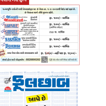
-પેપરના નવા શુલ્ક