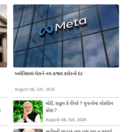
અમેરિકામાં મેટાને નવ હજાર કરોડનો દંડ
August 08, Sat, 2026
મોદી, રાહુલ કે દીપકે ? યુવાનોમાં લોકપ્રિય
ી
કોણ ?
August 08, Sat, 2026