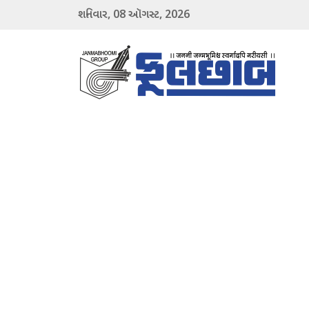
08
2026
શનિવાર,
ઑગસ્ટ,