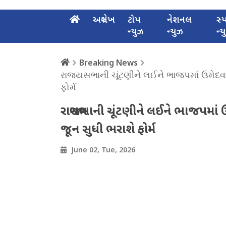
અગ્રલેખ
ટોપ
નેશનલ
સ્પ
ન્યુઝ
ન્યુઝ
ન્
Breaking News
રાજ્યસભાની ચૂંટણીને લઈને ભાજપમાં ઉમેદવાર
ફોર્મ
રાજ્યસભાની ચૂંટણીને લઈને ભાજપમાં 
જૂન સુધી ભરાશે ફોર્મ
June 02, Tue, 2026