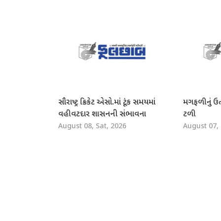
સૌરાષ્ટ્ર ક્રિકેટ એસો.માં ટૂંક સમયમાં
મગફળીનું ઉ
વહીવટદાર શાસનની સંભાવના
ટળી
August 08, Sat, 2026
August 07, 