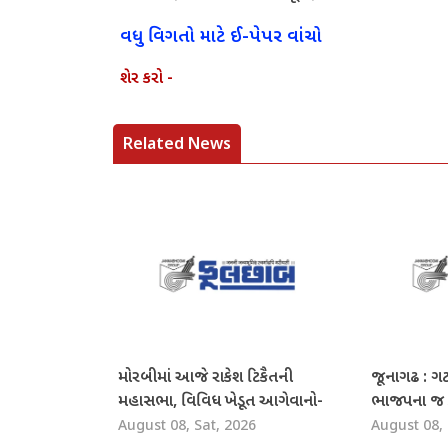
વધુ વિગતો માટે ઈ-પેપર વાંચો
શેર કરો -
Related News
મોરબીમાં આજે રાકેશ ટિકૈતની
જૂનાગઢ : ગટર
મહાસભા, વિવિધ ખેડૂત આગેવાનો-
ભાજપના જ કો
August 08, Sat, 2026
August 08, 
નેતા રહેશે હાજર
પર