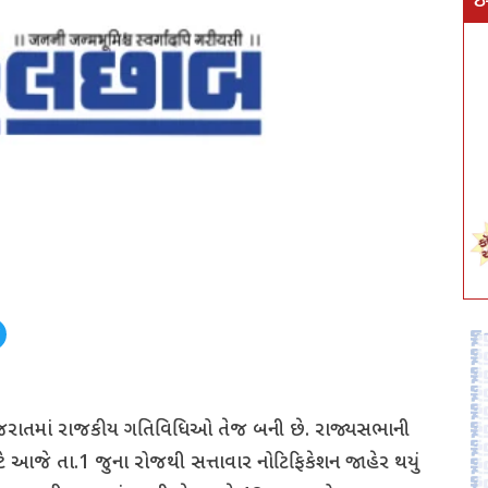
ઇ
ગુજરાતમાં રાજકીય ગતિવિધિઓ તેજ બની છે. રાજ્યસભાની
ટે આજે તા.1 જુના રોજથી સત્તાવાર નોટિફિકેશન જાહેર થયું