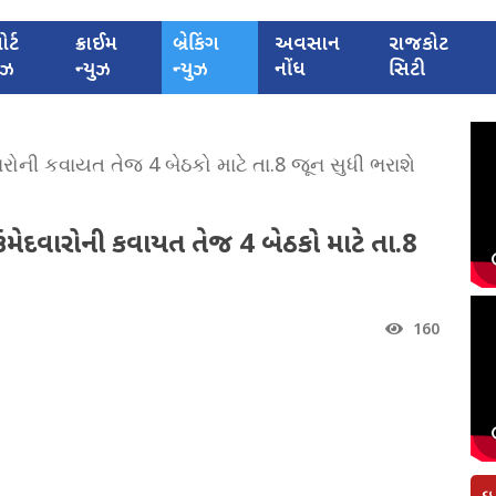
ોર્ટ
ક્રાઈમ
બ્રેકિંગ
અવસાન
રાજકોટ
યુઝ
ન્યુઝ
ન્યુઝ
નોંધ
સિટી
ોની કવાયત તેજ 4 બેઠકો માટે તા.8 જૂન સુધી ભરાશે
ઉમેદવારોની કવાયત તેજ 4 બેઠકો માટે તા.8
160