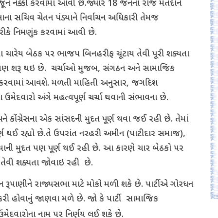
 જૂન નક્કી કરવામાં આવી છે.જ્યારે 18 જનના રોજ મતદાન
ાના સચિવ ચેતન પંડ્યાને નિર્વાચન અધિકારી તેમજ
કે નિમણુંક કરવામાં આવી છે.
ા ચારેય બેઠક પર ભાજપ બિનહરીફ ચૂંટાય તેવી પૂરી શક્યતા
થામણ શરૂ થઇ છે. ચર્ચાઓ મુજબ, સંગઠન અને સામાજિક
ગી કરવામાં આવશે. મળતી માહિતી અનુસાર, જગદિશ
 ઉમેદવારો અંગે મહત્વપૂર્ણ ચર્ચા થવાની સંભાવના છે.
ને કોંગ્રેસના એક સાંસદની મુદત પૂર્ણ થવા જઈ રહી છે. તેમાં
પૂર્ણ થઈ રહ્યો છે.તે ઉપરાંત નરહરી અમીન (પાટીદાર સમાજ),
ની મુદત પણ પૂર્ણ થઈ રહી છે. આ કારણે ચાર બેઠકો પર
તેવી શક્યતા જોવાઇ રહી છે.
િબેન રૂપાણીને રાજ્યસભા માટે મોકો મળી શકે છે. પાર્ટીએ ગોરધન
કરી હોવાનું જાણવા મળે છે. જો કે પાર્ટી સામાજિક
ઉમેદવારોના નામ પર નિર્ણય લઈ શકે છે.