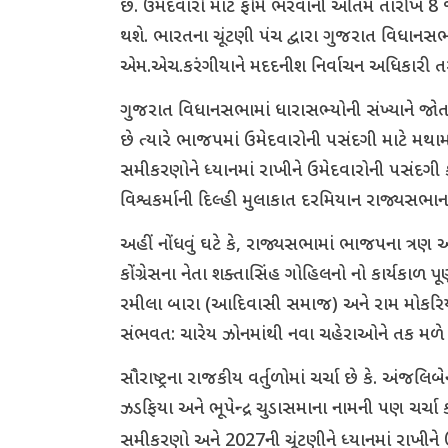
છે. ઉમેદવારો માટે ફોર્મ ભરવાની અંતિમ તારીખ 8
થશે. ભારતના ચૂંટણી પંચ દ્વારા ગુજરાત વિધાનસભ
એમ.એચ.કરંગીયાને મદદનીશ નિર્વાચન અધિકારી તરી
ગુજરાત વિધાનસભામાં ધારાસભ્યોની સંખ્યાને જોત
છે ત્યારે ભાજપમાં ઉમેદવારોની પસંદગી માટે મ
સમીકરણોને ધ્યાનમાં રાખીને ઉમેદવારોની પસંદ
વિશ્વકર્માની દિલ્હી મુલાકાત દરમિયાન રાજ્યસભાના
અહીં નોંધવું ઘટે કે, રાજ્યસભામાં ભાજપના ત્રણ અ
કોંગ્રેસના નેતા શક્તાસિંહ ગોહિલનો નો કાર્યકાળ 
રમીલા બારા (આદિવાસી સમાજ) અને રામ મોકરિયા
સંભવત: ચારેય ઝોનમાંથી નવા ચહેરાઓને તક મળે 
સૌરાષ્ટ્રના રાજકીય વર્તુળોમાં ચર્ચા છે કે. અંજલ
ઝડફિયા અને ભૂપેન્દ્ર ચુડાસમાના નામની પણ ચર્ચા 
સમીકરણો અને 2027ની ચૂંટણીને ધ્યાનમાં રાખીને 