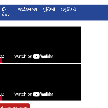
ઈ-
જાહેરખબર
પૂર્તિઓ
પ્રવૃતિઓ
પેપર