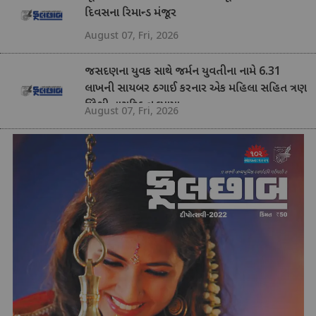
દિવસના રિમાન્ડ મંજૂર
August 07, Fri, 2026
જસદણના યુવક સાથે જર્મન યુવતીના નામે 6.31
લાખની સાયબર ઠગાઈ કરનાર એક મહિલા સહિત ત્રણ
વિદેશી નાગરિક ઝડપાયા
August 07, Fri, 2026