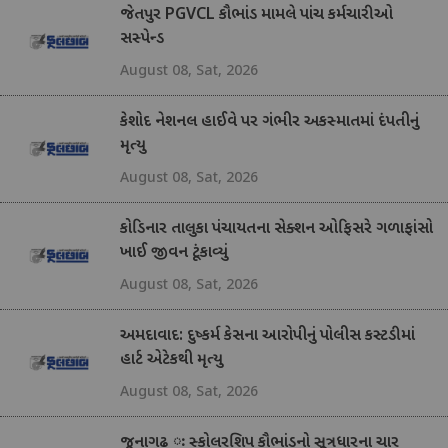
જેતપુર PGVCL કૌભાંડ મામલે પાંચ કર્મચારીઓ
સસ્પેન્ડ
August 08, Sat, 2026
કેશોદ નેશનલ હાઈવે પર ગંભીર અકસ્માતમાં દંપતીનું
મૃત્યુ
August 08, Sat, 2026
કોડિનાર તાલુકા પંચાયતના સેક્શન ઓફિસરે ગળાફાંસો
ખાઈ જીવન ટૂંકાવ્યું
August 08, Sat, 2026
અમદાવાદ: દુષ્કર્મ કેસના આરોપીનું પોલીસ કસ્ટડીમાં
હાર્ટ એટેકથી મૃત્યુ
August 08, Sat, 2026
જૂનાગઢ ઃ સ્કોલરશિપ કૌભાંડનો સૂત્રધારના ચાર