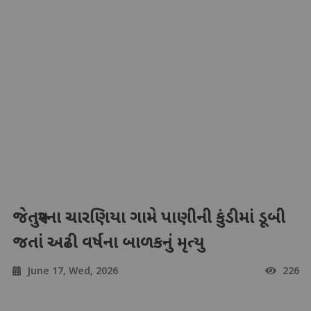
જેતપુરના ચારણિયા ગામે પાણીની કુંડીમાં ડૂબી
જતાં અઢી વર્ષના બાળકનું મૃત્યુ
June 17, Wed, 2026
226