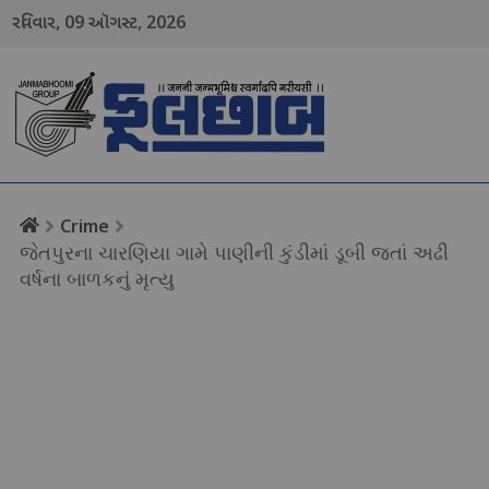
09
2026
રવિવાર,
ઑગસ્ટ,
menu
Crime
જેતપુરના ચારણિયા ગામે પાણીની કુંડીમાં ડૂબી જતાં અઢી
વર્ષના બાળકનું મૃત્યુ