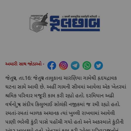
અમારી સાથ જોડાઓ -
જેતપુર, તા.16: જેતપુર તાલુકાના ચારણિયા ગામેથી હૃદયદ્રાવક
ઘટના સામે આવી છે. અહીં ગામની સીમમાં આવેલા એક ખેતરમાં
શ્રમિક પરિવાર મજૂરી કામ કરી રહ્યો હતો. દરમિયાન અઢી
વર્ષનો પુત્ર સંદીપ કિલુભાઈ સોલંકી નજીકમાં જ રમી રહ્યો હતો.
રમતાં-રમતાં બાળક અચાનક ત્યાં ખુલ્લી રાખવામાં આવેલી
પાણી ભરેલી કુંડી પાસે પહોંચી ગયો હતો અને અકસ્માતે કુંડીની