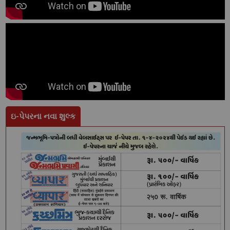
ઇ-પેપરના નવા શુલ્ક