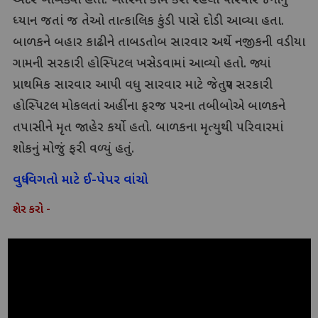
અંદર ખાબક્યો હતો. ખેતરમાં કામ કરી રહેલા પરિવારજનોનું
ધ્યાન જતાં જ તેઓ તાત્કાલિક કુંડી પાસે દોડી આવ્યા હતા.
બાળકને બહાર કાઢીને તાબડતોબ સારવાર અર્થે નજીકની વડીયા
ગામની સરકારી હોસ્પિટલ ખસેડવામાં આવ્યો હતો. જ્યાં
પ્રાથમિક સારવાર આપી વધુ સારવાર માટે જેતપુર સરકારી
હોસ્પિટલ મોકલતાં અહીંના ફરજ પરના તબીબોએ બાળકને
તપાસીને મૃત જાહેર કર્યો હતો. બાળકના મૃત્યુથી પરિવારમાં
શોકનું મોજું ફરી વળ્યું હતું.
વધુ વિગતો માટે ઈ-પેપર વાંચો
શેર કરો -