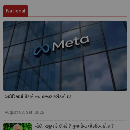
National
અમેરિકામાં મેટાને નવ હજાર કરોડનો દંડ
August 08, Sat, 2026
મોદી, રાહુલ કે દીપકે ? યુવાનોમાં લોકપ્રિય કોણ ?