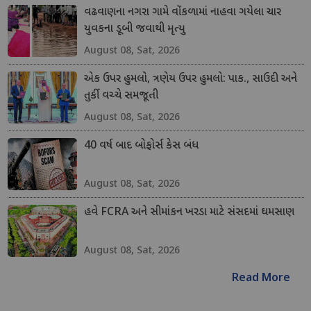
વઢવાણના નગરા ગામે વોંકળામાં નાહવા ગયેલા ચાર
યુવકના ડૂબી જવાથી મૃત્યુ
August 08, Sat, 2026
એક ઉપર હુમલો, ત્રણેય ઉપર હુમલો: પાક., સાઉદી અને
તુર્કી વચ્ચે સમજૂતી
August 08, Sat, 2026
40 વર્ષ બાદ બોફોર્સ કેસ બંધ
August 08, Sat, 2026
હવે FCRA અને સીમાંકન ખરડા માટે સંસદમાં ઘમસાણ
August 08, Sat, 2026
Read More