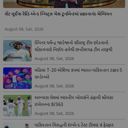
સેંટ લૂઈસ રેપિડ એન્ડ બ્લિટ્ઝ ચેસ ટૂર્નામેન્ટમાં પ્રજ્ઞાનાનંદ ચેમ્પિયન
August 08, Sat, 2026
સ્પિનર ધર્મેન્દ્ર જાડેજાનો સૌરાષ્ટ્ર ટીમ છોડવાનો
ચોંકાવનારો નિર્ણય હવેથી છત્તીસગઢ ટીમ તરફથી
ડોમેસ્ટિક ક્રિકેટ રમશે
August 08, Sat, 2026
મહિલા T-20 એશિયા કપમાં ભારત-પાકિસ્તાન ટક્કર 5
સપ્ટેમ્બરે
August 08, Sat, 2026
અભ્યાસ મેચમાં ભારતીય બોલર્સને હંફાવી શ્રીલંકા
ઇલેવનના 8/363
August 08, Sat, 2026
પાકિસ્તાન વિરુદ્ધની ઇંગ્લેન્ડ ટેસ્ટ ટીમમાં 4 ફેરફાર