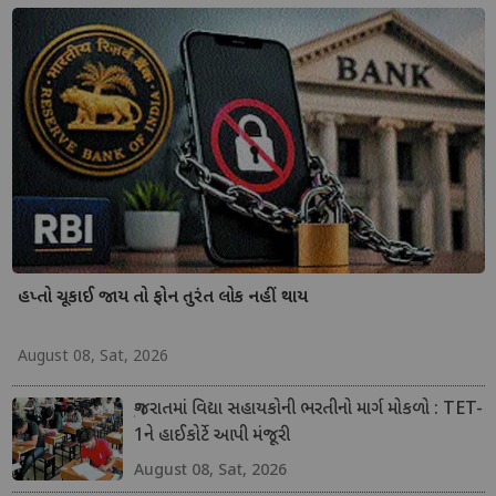
હપ્તો ચૂકાઈ જાય તો ફોન તુરંત લોક નહીં થાય
August 08, Sat, 2026
ગુજરાતમાં વિદ્યા સહાયકોની ભરતીનો માર્ગ મોકળો : TET-
1ને હાઈકોર્ટે આપી મંજૂરી
August 08, Sat, 2026