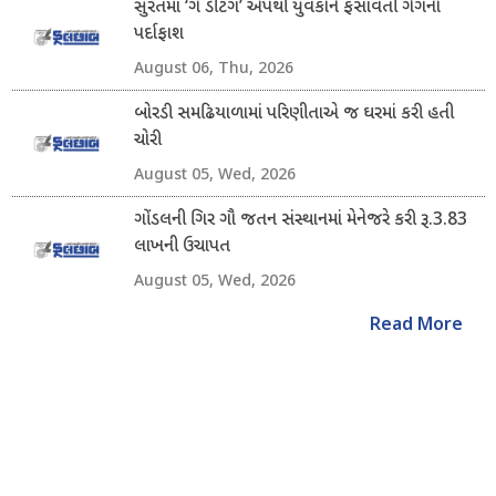
સુરતમાં ‘ગે ડેટિંગ’ એપથી યુવકોને ફસાવતી ગેંગનો
પર્દાફાશ
August 06, Thu, 2026
બોરડી સમઢિયાળામાં પરિણીતાએ જ ઘરમાં કરી હતી
ચોરી
August 05, Wed, 2026
ગોંડલની ગિર ગૌ જતન સંસ્થાનમાં મેનેજરે કરી રૂ.3.83
લાખની ઉચાપત
August 05, Wed, 2026
Read More