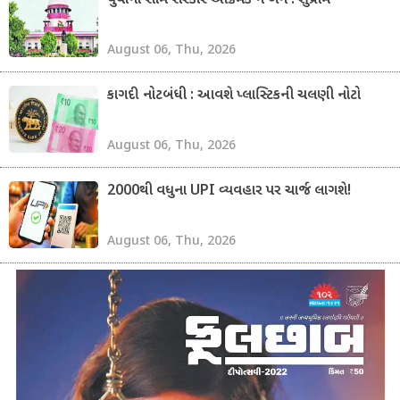
યુવાનો સામે સરકાર આક્રમક ન બને : સુપ્રીમ
August 06, Thu, 2026
કાગદી નોટબંધી : આવશે પ્લાસ્ટિકની ચલણી નોટો
August 06, Thu, 2026
2000થી વધુના UPI વ્યવહાર પર ચાર્જ લાગશે!
August 06, Thu, 2026