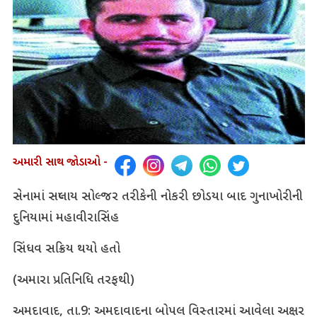
અમારી સાથ જોડાઓ -
સેનામાં સપ્લાય સોલ્જર તરીકેની નોકરી છોડયા બાદ ગુનાખોરીની
દુનિયામાં મહાવીરાસિંહ
સિંધવ સક્રિય થયો હતો
(અમારા પ્રતિનિધિ તરફથી)
અમદાવાદ, તા.9: અમદાવાદના બોપલ વિસ્તારમાં આવેલા અક્ષર