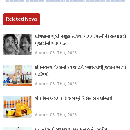
Related News
ધ્રાંગધ્રાના ચુલી નજીક તારંગા ધામમાં પત્નીની હત્યા કરી
પૂજારીનો આપઘાત
August 06, Thu, 2026
કોમનવેલ્થ ગેમ્સનો ધ્વજ હવે ગ્લાસગોથી ગુજરાત આવી
પહોંચ્યો
August 06, Thu, 2026
સીમાંકન ખરડા માટે સંસદનું વિશેષ સત્ર યોજાશે
August 06, Thu, 2026