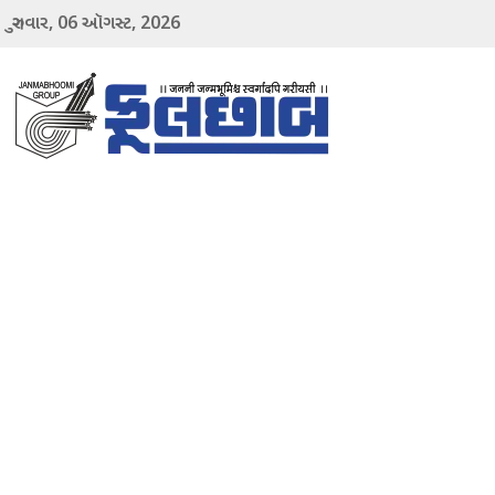
06
2026
ગુરુવાર,
ઑગસ્ટ,
menu