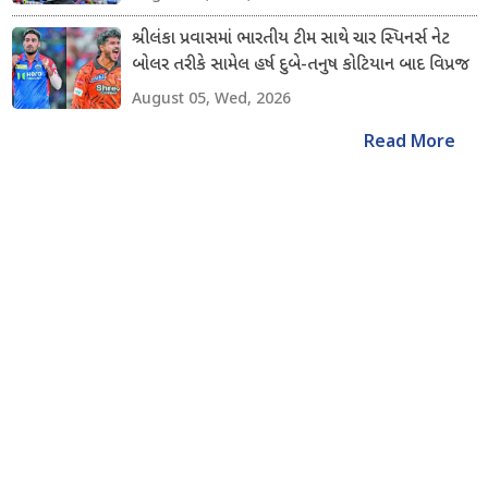
શ્રીલંકા પ્રવાસમાં ભારતીય ટીમ સાથે ચાર સ્પિનર્સ નેટ
બોલર તરીકે સામેલ હર્ષ દુબે-તનુષ કોટિયાન બાદ વિપ્રજ
નિગમ અને શિવાંગ કુમારનો સમાવેશ કરાયો
August 05, Wed, 2026
Read More