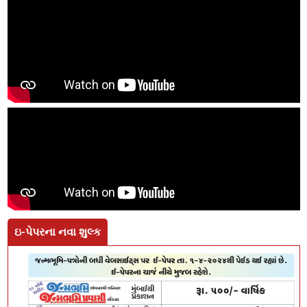
ઇ-પેપરના નવા શુલ્ક