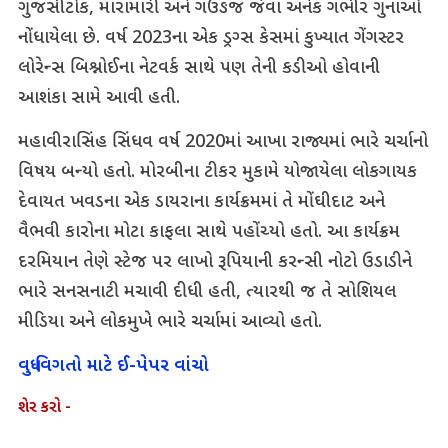
ગુજસીટોક, મારામારી અને ગઉઙજ જેવા અનેક ગંભીર ગુનાઓ
નોંધાયેલા છે. વર્ષ 2023ના એક ડ્રગ્સ કેસમાં કુખ્યાત ગેંગસ્ટર
લોરેન્સ બિશ્નોઈના નેટવર્ક સાથે પણ તેની કડીઓ હોવાની
આશંકા સામે આવી હતી.
મહાવીરાસિંહ સિંધવ વર્ષ 2020માં આખા રાજ્યમાં ભારે ચર્ચાનો
વિષય બન્યો હતો. મોરબીના ટીકર મુકામે યોજાયેલા લોકગાયક
દેવાયત ખવડના એક ડાયરાના કાર્યક્રમમાં તે મોંઘીદાટ અને
વૈભવી કારોના મોટા કાફલા સાથે પહોંચ્યો હતો. આ કાર્યક્રમ
દરમિયાન તેણે સ્ટેજ પર લાખો રૂપિયાની કરન્સી નોટો ઉડાડીને
ભારે સનસનાટી મચાવી દીધી હતી, ત્યારથી જ તે સોશિયલ
મીડિયા અને લોકમુખે ભારે ચર્ચામાં આવ્યો હતો.
વધુ વિગતો માટે ઈ-પેપર વાંચો
શેર કરો -