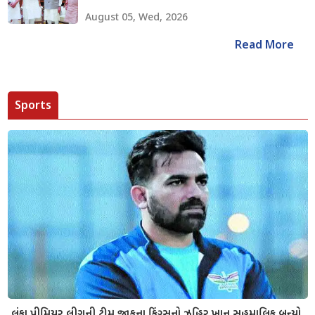
August 05, Wed, 2026
Read More
Sports
લંકા પ્રીમિયર લીગની ટીમ જાફના કિંગ્સનો ઝહિર ખાન સહમાલિક બન્યો