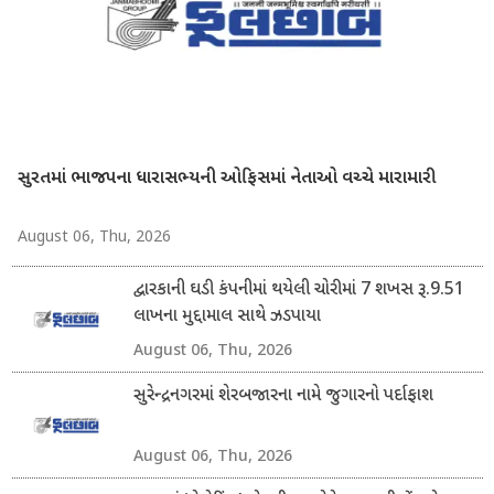
સુરતમાં ભાજપના ધારાસભ્યની ઓફિસમાં નેતાઓ વચ્ચે મારામારી
August 06, Thu, 2026
દ્વારકાની ઘડી કંપનીમાં થયેલી ચોરીમાં 7 શખસ રૂ.9.51
લાખના મુદ્દામાલ સાથે ઝડપાયા
August 06, Thu, 2026
સુરેન્દ્રનગરમાં શેરબજારના નામે જુગારનો પર્દાફાશ
August 06, Thu, 2026