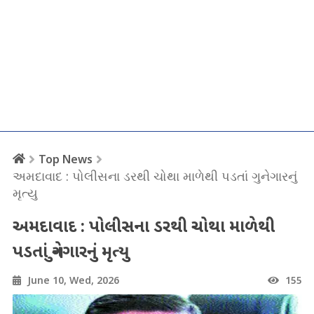
Top News
અમદાવાદ : પોલીસના ડરથી ચોથા માળેથી પડતાં ગુનેગારનું
મૃત્યુ
અમદાવાદ : પોલીસના ડરથી ચોથા માળેથી
પડતાં ગુનેગારનું મૃત્યુ
June 10, Wed, 2026
155