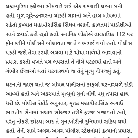
લક્ઝ્યુરિયા ફ્લેટમાં સોમવારે રાત્રે એક ચકચારી ઘટના બની
હતી. મૂળ સુરેન્દ્રનગરના ચોકડી ગામનો અને હાલ બોપલમાં
રહેતો કુખ્યાત મહાવીરાસિંહ સિંધવ નશાની હાલતમાં પાડોશીઓ
સાથે ઝઘડો કરી રહ્યો હતો. સ્થાનિક લોકોએ તાત્કાલિક 112 પર
ફોન કરીને પોલીસને બોલાવતા જ તે ગભરાઈ ગયો હતો. પોલીસ
પકડી જશે તેવા ડરથી બચવા માટે ચોથા માળેથી ભાગવાનો
પ્રયાસ કરતી વખતે પગ લપસતાં તે નીચે પટકાયો હતો અને
ગંભીર ઈજાઓ થતાં ઘટનાસ્થળે જ તેનું મૃત્યુ નીપજ્યું હતું.
ઘટનાની જાણ થતાં જ બોપલ પોલીસનો કાફલો ઘટનાસ્થળે દોડી
આવ્યો હતો અને અકસ્માતે મૃત્યુનો ગુનો નોંધી વધુ તપાસ હાથ
ધરી છે. પોલીસ રેકોર્ડ અનુસાર, મૃતક મહાવીરાસિંહ અગાઉ
ભારતીય સેનામાં સપ્લાય સોલ્જર તરીકે ફરજ બજાવતો હતો,
પરંતુ નોકરી છોડયા બાદ તે ગુનાખોરીની દુનિયામાં સક્રિય થયો
હતો. તેની સામે અલગ-અલગ પોલીસ સ્ટેશનોમાં હત્યાનો પ્રયાસ,