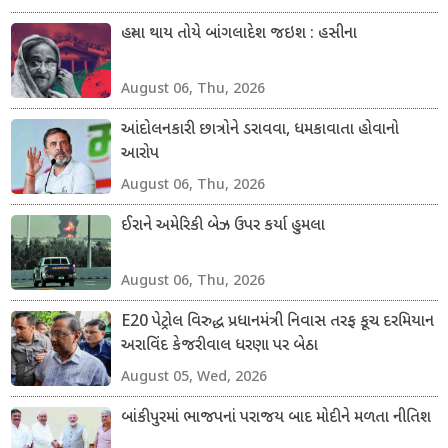
હત્યા થાય તોયે બાંગલાદેશ જઇશ : હસીના
August 06, Thu, 2026
આંદોલનકારી છાત્રોને ડરાવવા, ધમકાવાતા હોવાનો
આરોપ
August 06, Thu, 2026
ઈરાને અમેરિકી બેઝ ઉપર કર્યા હુમલા
August 06, Thu, 2026
E20 પેટ્રોલ વિરુદ્ધ પ્રધાનમંત્રી નિવાસ તરફ કૂચ દરમિયાન
અરાવિંદ કેજરીવાલ ધરણા પર બેઠા
August 05, Wed, 2026
બાંકીપુરમાં ભાજપનાં પરાજય બાદ મોદીને મળતા નીતિશ