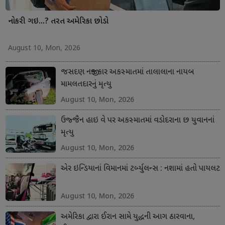
નોકરી ગઇ...? તરત અમેરિકા છોડો
August 10, Mon, 2026
જસદણ નજીક કાર અકસ્માતમાં તાલાલાના નાયબ
મામલતદારનું મૃત્યુ
August 10, Mon, 2026
ઉજ્જૈન હાઇ વે પર અકસ્માતમાં વડોદરાના છ યુવાનનાં
મૃત્યુ
August 10, Mon, 2026
એર ઇન્ડિયાનાં વિમાનમાં ટર્બ્યુલન્સ : નશામાં હતો પાયલટ
August 10, Mon, 2026
અમેરિકા દ્વારા ઈરાન સામે યુદ્ધની આગ ઠારવાના,