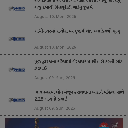
અમદાવાદમાં અગાસી પર વોકીંગ કરતી પીજી છાત્રાનું
ગળું દબાવી સિક્યુરીટી ગાર્ડનું દુષ્કર્મ
August 10, Mon, 2026
ગાંધીનગરમાં સગીરા પર દુષ્કર્મ બાદ બ્લાડિંગથી મૃત્યુ
August 10, Mon, 2026
મૂળ દ્વારકાના દરિયામાં ગેરકાયદે માછીમારી કરતી બોટ
ઝડપાઈ
August 09, Sun, 2026
ભાવનગરમાં લોન મંજૂર કરાવવાના બહાને મહિલા સાથે
2.28 લાખની ઠગાઈ
August 09, Sun, 2026