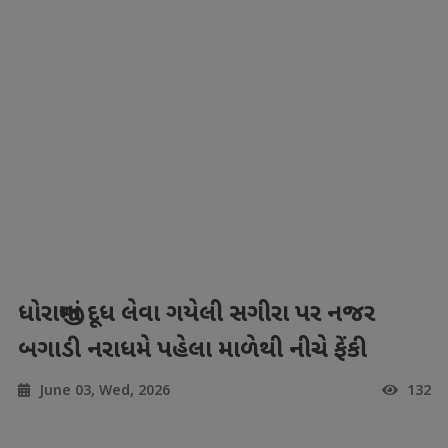
ધોરાજીમાં દૂધ લેવા ગયેલી સગીરા પર નજર
બગાડી નરાધમે પહેલા માળેથી નીચે ફેંકી
June 03, Wed, 2026
132