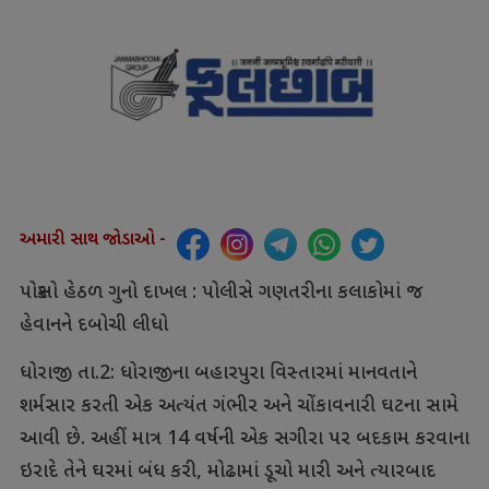
અમારી સાથ જોડાઓ -
પોક્સો હેઠળ ગુનો દાખલ : પોલીસે ગણતરીના કલાકોમાં જ
હેવાનને દબોચી લીધો
ધોરાજી તા.2: ધોરાજીના બહારપુરા વિસ્તારમાં માનવતાને
શર્મસાર કરતી એક અત્યંત ગંભીર અને ચોંકાવનારી ઘટના સામે
આવી છે. અહીં માત્ર 14 વર્ષની એક સગીરા પર બદકામ કરવાના
ઇરાદે તેને ઘરમાં બંધ કરી, મોઢામાં ડૂચો મારી અને ત્યારબાદ