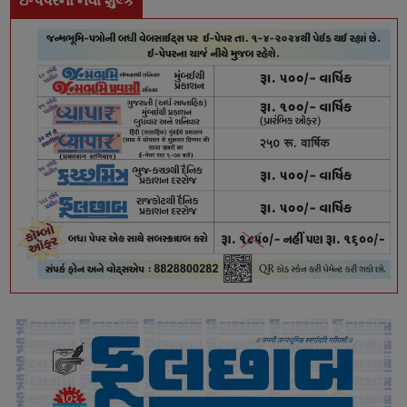
ઇ-પેપરના નવા શુલ્ક