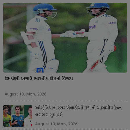
ટેસ્ટ શ્રેણી અગાઉ ભારતીય ટીમનો વિજય
August 10, Mon, 2026
ઓસ્ટ્રેલિયાના સ્ટાર ખેલાડીઓ IPLની આગામી સીઝન
લગભગ ગુમાવશે
August 10, Mon, 2026