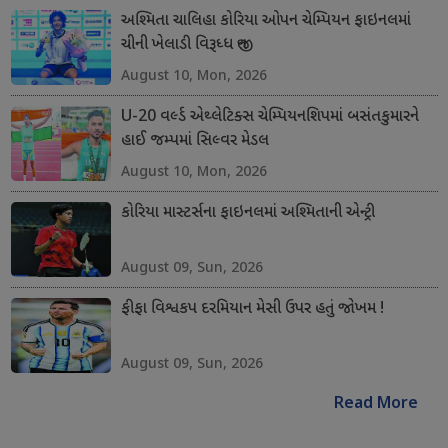
અશ્મિતા ચાલિહા કોરિયા ઓપન ચેમ્પિયન ફાઇનલમાં
ચીની ખેલાડી વિરૂધ્ધ જીત
August 10, Mon, 2026
U-20 વર્લ્ડ એથ્લેટિક્સ ચેમ્પિયનશિપમાં બસંતકુમારને
હાઈ જમ્પમાં સિલ્વર મેડલ
August 10, Mon, 2026
કોરિયા માસ્ટર્સના ફાઇનલમાં અશ્મિતાની એન્ટ્રી
August 09, Sun, 2026
ફીફા વિશ્વકપ દરમિયાન મેસી ઉપર હતું જોખમ !
August 09, Sun, 2026
Read More