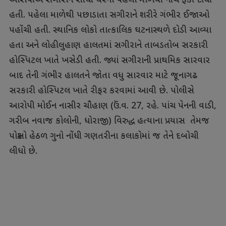
આરોપીએ સગીરાને સીધી ઘરના પહેલા માળેથી નીચે ફેંકી દીધી
હતી. પહેલા માળેથી પછાડાતા સગીરાને શરીરે ગંભીર ઈજાઓ
પહોંચી હતી. સ્થાનિક લોકો તાત્કાલિક ઘટનાસ્થળે દોડી આવ્યા
હતા અને લોહીલુહાણ હાલતમાં સગીરાને તાબડતોબ સરકારી
હોસ્પિટલ ખાતે ખસેડી હતી. જ્યાં સગીરાની પ્રાથમિક સારવાર
બાદ તેની ગંભીર હાલતને જોતા વધુ સારવાર માટે જૂનાગઢ
સરકારી હોસ્પિટલ ખાતે રીફર કરવામાં આવી છે. પોલીસે
આરોપી મોઈન નાસીર ચૌહાણ (ઉં.વ. 27, રહે. પાંચ પેનની વાડી,
ગરીબ નવાજ કોલોની, ધોરાજી) વિરુદ્ધ હત્યાના પ્રયાસ તેમજ
પોક્સો હેઠળ ગુનો નોંધી ગણતરીના કલાકોમાં જ તેને દબોચી
લીધો છે.