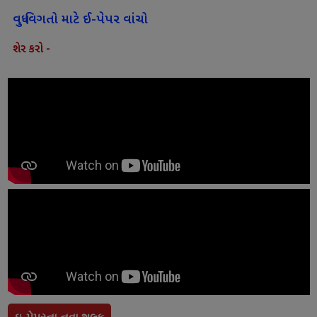
વધુ વિગતો માટે ઈ-પેપર વાંચો
શેર કરો -