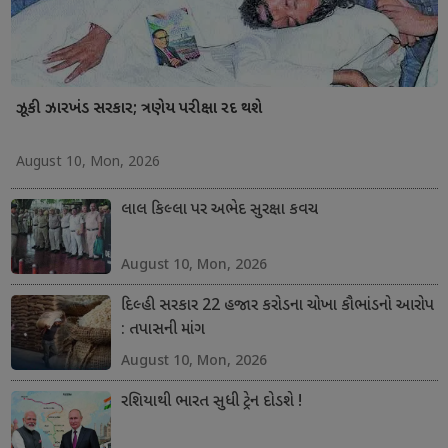
ઝૂકી ઝારખંડ સરકાર; ત્રણેય પરીક્ષા રદ થશે
August 10, Mon, 2026
લાલ કિલ્લા પર અભેદ સુરક્ષા કવચ
August 10, Mon, 2026
દિલ્હી સરકાર 22 હજાર કરોડના ચોખા કૌભાંડનો આરોપ
: તપાસની માંગ
August 10, Mon, 2026
રશિયાથી ભારત સુધી ટ્રેન દોડશે !