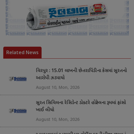
Related News
વિરપુર : 15.01 લાખની છેતરાપિંડીના કેસમાં સુરતનો
આરોપી ઝડપાયો
August 10, Mon, 2026
સુરત સિવિલના રેસિડેન્ટ ડોક્ટરે હોસ્ટેલના રૂમમાં ફાંસો
ખાઈ લીધો
August 10, Mon, 2026