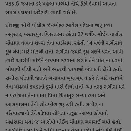
પકડાઈ જવાના ડરે પહેલા માળેથી નીચે ફેંકી દેવામાં આવતા
સમગ્ર પંથકમાં અરેરાટી વ્યાપી ગઈ છે.
ધોરાજી સીટી પોલીસ ઇન્સ્પેક્ટર ભાવેશ પટેલના જણાવ્યા
અનુસાર, બહારપુરા વિસ્તારમાં રહેતા 27 વર્ષીય મોઈન નાસીર
ચૌહાણ નામના શખ્સે તેના પાડોશમાં રહેતી 14 વર્ષની સગીરાને
દૂધ લેવા માટે મોકલી હતી. સગીરા જ્યારે દૂધ લઈને પરત આવી
ત્યારે આરોપી મોઈને બદકામ કરવાના ઈરાદે તેને પોતાના ઘરમાં
બોલાવી લીધી હતી અને અંદરથી દરવાજો બંધ કરી દીધો હતો.
સગીરા પોતાની જાતને બચાવવા બૂમાબૂમ ન કરે તે માટે નરાધમે
તેના મોઢામાં કપડાનો ડૂચો મારી દીધો હતો. આ તરફ સગીરા ઘરે
ન પહોંચતા તેના માતા-પિતા ચિંતાતુર બન્યા હતા અને
આસપાસમાં તેની શોધખોળ શરૂ કરી હતી. સગીરાના
પરિવારજનો તેને શોધતા શોધતા નજીક આવ્યા હોવાનો
અહેસાસ થતાં જ આરોપી મોઈન ચૌહાણ ગભરાઈ ગયો હતો.