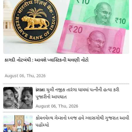
કાગદી નોટબંધી : આવશે પ્લાસ્ટિકની ચલણી નોટો
August 06, Thu, 2026
ધ્રાંગધ્રાના ચુલી નજીક તારંગા ધામમાં પત્નીની હત્યા કરી
પૂજારીનો આપઘાત
August 06, Thu, 2026
કોમનવેલ્થ ગેમ્સનો ધ્વજ હવે ગ્લાસગોથી ગુજરાત આવી
પહોંચ્યો