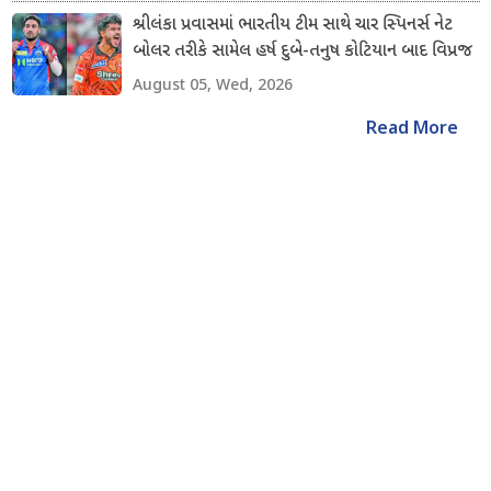
શ્રીલંકા પ્રવાસમાં ભારતીય ટીમ સાથે ચાર સ્પિનર્સ નેટ
બોલર તરીકે સામેલ હર્ષ દુબે-તનુષ કોટિયાન બાદ વિપ્રજ
નિગમ અને શિવાંગ કુમારનો સમાવેશ કરાયો
August 05, Wed, 2026
Read More