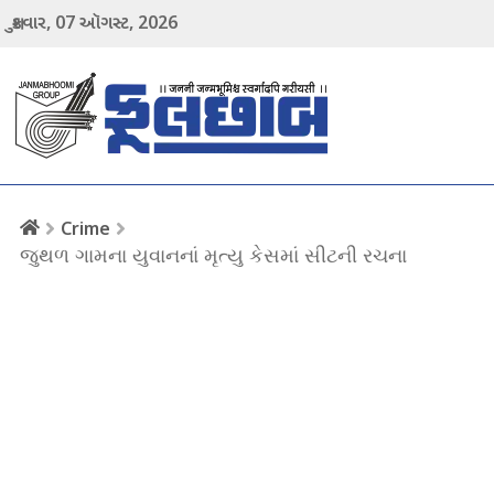
07
2026
શુક્રવાર,
ઑગસ્ટ,
menu
Crime
જુથળ ગામના યુવાનનાં મૃત્યુ કેસમાં સીટની રચના