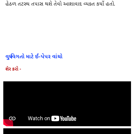
હેઠળ તટસ્થ તપાસ થશે તેવો આશાવાદ વ્યક્ત કર્યો હતો.
વધુ વિગતો માટે ઈ-પેપર વાંચો
શેર કરો -