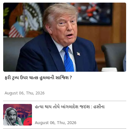
ફરી ટ્રમ્પ ઉપર ઘાતક હુમલાની સાજિશ ?
August 06, Thu, 2026
હત્યા થાય તોયે બાંગલાદેશ જઇશ : હસીના
August 06, Thu, 2026