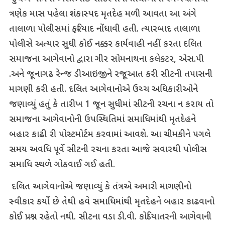
ત્રણેક માસ પહેલા શંકાસ્પદ મૃતદેહ મળી આવતા આ અંગે
તાલાળા પોલીસમાં ફરિયાદ નોંધાવી હતી. ત્યારબાદ તાલાળા
પોલીસે અત્યાર સુધી કોઈ નક્કર કાર્યવાહી નહીં કરતા દલિત
સમાજના આગેવાનો દ્વારા ગીર સોમનાથના કલેક્ટર, એસ.પી
.અને જૂનાગઢ રેન્જ ડીઆઇજીને રજૂઆત કરી સીટની તપાસની
માગણી કરી હતી. દલિત આગેવાનોએ ઉચ્ચ અધિકારીઓને
જણાવ્યું હતું કે તારીખ 1 જૂન સુધીમાં સીટની રચના ન કરાય તો
સમાજના આગેવાનોની ઉપસ્થિતિમાં સમાધિમાંથી મૃતદેહને
બહાર કાઢી રી પોસ્ટમોર્ટમ કરવામાં આવશે. આ ચીમકીને પગલે
સમય અવધિ પૂર્વે સીટની રચના કરતા આજે સવારથી પોલીસ
સમાધિ સ્થળે ગોઠવાઈ ગઈ હતી.
દલિત આગેવાનોએ જણાવ્યું કે તંત્રએ અમારી માગણીનો
સ્વીકાર કર્યો છે તેથી હવે સમાધિમાંથી મૃતદેહને બહાર કાઢવાનો
કોઈ પ્રશ્ન રહેતો નથી. સીટના વડા ડી.વી. કોડિયાતરની આગેવાની