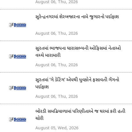
August 06, Thu, 2026
સુરેન્દ્રનગરમાં શેરબજારના નામે જુગારનો પર્દાફાશ
August 06, Thu, 2026
સુરતમાં ભાજપના ધારાસભ્યની ઓફિસમાં નેતાઓ
વચ્ચે મારામારી
August 06, Thu, 2026
સુરતમાં ‘ગે ડેટિંગ’ એપથી યુવકોને ફસાવતી ગેંગનો
પર્દાફાશ
August 06, Thu, 2026
બોરડી સમઢિયાળામાં પરિણીતાએ જ ઘરમાં કરી હતી
ચોરી
August 05, Wed, 2026