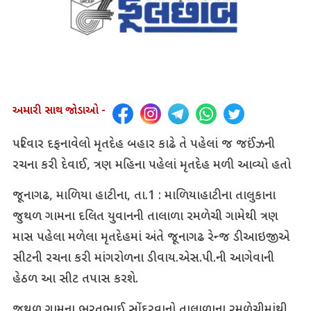
અમારી સાથ જોડાઓ -
પરિવાર દફનાવેલો મૃતદેહ બહાર કાઢે તે પહેલાં જ જઈંઝની
રચના કરી દેવાઈ, ત્રણ મહિના પહેલાં મૃતદેહ મળી આવ્યો હતો
જૂનાગઢ, માળિયા હાટીના, તા.1 : માળિયાહાટીના તાલુકાના
જુથળ ગામના દલિત યુવાનની તાલાળા રમળેચી ગામેથી ત્રણ
માસ પહેલા મળેલા મૃતદેહમાં અંતે જૂનાગઢ રેન્જ ડીઆઇજીએ
સીટની રચના કરી માંગરોળના ડીવાય.એસ.પી.ની આગેવાની
હેઠળ આ સીટ તપાસ કરશે.
જુથળ ગામના ભરતભાઈ સોંદરવાનો તાલાળાના રમળેચીમાંથી