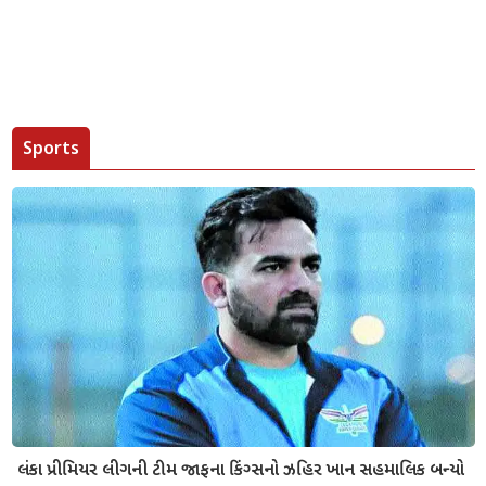
Sports
લંકા પ્રીમિયર લીગની ટીમ જાફના કિંગ્સનો ઝહિર ખાન સહમાલિક બન્યો