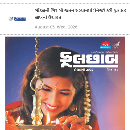
ગોંડલની ગિર ગૌ જતન સંસ્થાનમાં મેનેજરે કરી રૂ.3.83
લાખની ઉચાપત
August 05, Wed, 2026