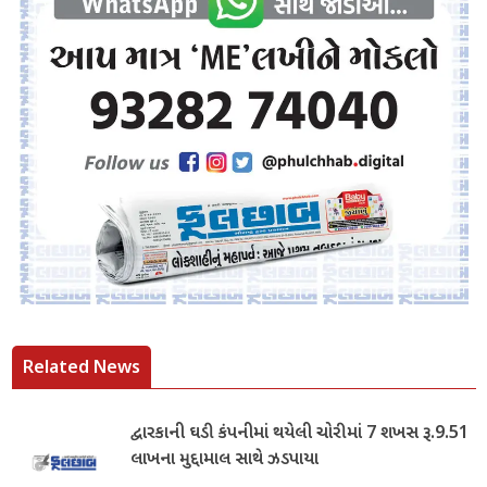
Related News
દ્વારકાની ઘડી કંપનીમાં થયેલી ચોરીમાં 7 શખસ રૂ.9.51
લાખના મુદ્દામાલ સાથે ઝડપાયા