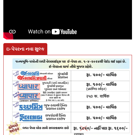
ઇ-પેપરના નવા શુલ્ક