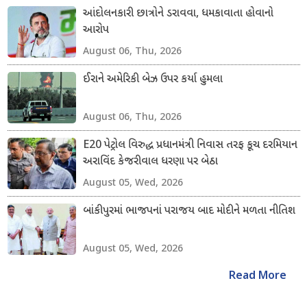
આંદોલનકારી છાત્રોને ડરાવવા, ધમકાવાતા હોવાનો
આરોપ
August 06, Thu, 2026
ઈરાને અમેરિકી બેઝ ઉપર કર્યા હુમલા
August 06, Thu, 2026
E20 પેટ્રોલ વિરુદ્ધ પ્રધાનમંત્રી નિવાસ તરફ કૂચ દરમિયાન
અરાવિંદ કેજરીવાલ ધરણા પર બેઠા
August 05, Wed, 2026
બાંકીપુરમાં ભાજપનાં પરાજય બાદ મોદીને મળતા નીતિશ
August 05, Wed, 2026
Read More