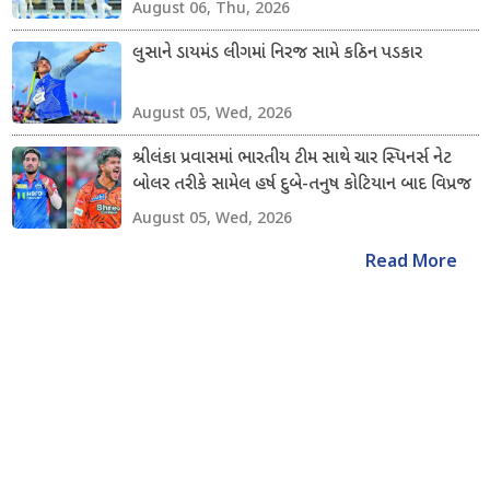
August 06, Thu, 2026
લુસાને ડાયમંડ લીગમાં નિરજ સામે કઠિન પડકાર
August 05, Wed, 2026
શ્રીલંકા પ્રવાસમાં ભારતીય ટીમ સાથે ચાર સ્પિનર્સ નેટ
બોલર તરીકે સામેલ હર્ષ દુબે-તનુષ કોટિયાન બાદ વિપ્રજ
નિગમ અને શિવાંગ કુમારનો સમાવેશ કરાયો
August 05, Wed, 2026
Read More