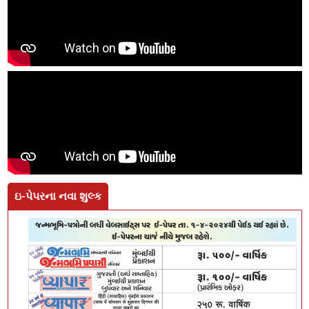
ઇ-પેપરના નવા શુલ્ક