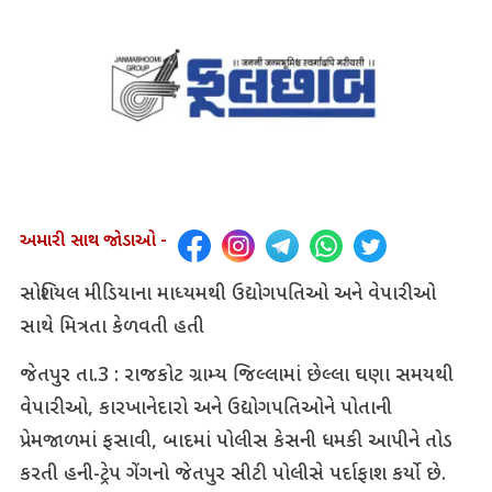
અમારી સાથ જોડાઓ -
સોશિયલ મીડિયાના માધ્યમથી ઉદ્યોગપતિઓ અને વેપારીઓ
સાથે મિત્રતા કેળવતી હતી
જેતપુર તા.3 : રાજકોટ ગ્રામ્ય જિલ્લામાં છેલ્લા ઘણા સમયથી
વેપારીઓ, કારખાનેદારો અને ઉદ્યોગપતિઓને પોતાની
પ્રેમજાળમાં ફસાવી, બાદમાં પોલીસ કેસની ધમકી આપીને તોડ
કરતી હની-ટ્રેપ ગેંગનો જેતપુર સીટી પોલીસે પર્દાફાશ કર્યો છે.