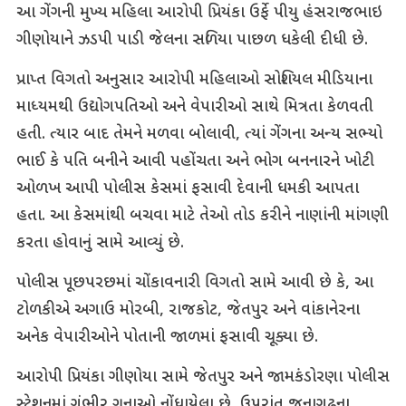
આ ગેંગની મુખ્ય મહિલા આરોપી પ્રિયંકા ઉર્ફે પીયુ હંસરાજભાઇ
ગીણોયાને ઝડપી પાડી જેલના સળિયા પાછળ ધકેલી દીધી છે.
પ્રાપ્ત વિગતો અનુસાર આરોપી મહિલાઓ સોશિયલ મીડિયાના
માધ્યમથી ઉદ્યોગપતિઓ અને વેપારીઓ સાથે મિત્રતા કેળવતી
હતી. ત્યાર બાદ તેમને મળવા બોલાવી, ત્યાં ગેંગના અન્ય સભ્યો
ભાઈ કે પતિ બનીને આવી પહોંચતા અને ભોગ બનનારને ખોટી
ઓળખ આપી પોલીસ કેસમાં ફસાવી દેવાની ધમકી આપતા
હતા. આ કેસમાંથી બચવા માટે તેઓ તોડ કરીને નાણાંની માંગણી
કરતા હોવાનું સામે આવ્યું છે.
પોલીસ પૂછપરછમાં ચોંકાવનારી વિગતો સામે આવી છે કે, આ
ટોળકીએ અગાઉ મોરબી, રાજકોટ, જેતપુર અને વાંકાનેરના
અનેક વેપારીઓને પોતાની જાળમાં ફસાવી ચૂક્યા છે.
આરોપી પ્રિયંકા ગીણોયા સામે જેતપુર અને જામકંડોરણા પોલીસ
સ્ટેશનમાં ગંભીર ગુનાઓ નોંધાયેલા છે, ઉપરાંત જૂનાગઢના