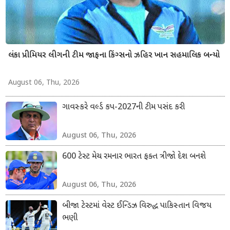
લંકા પ્રીમિયર લીગની ટીમ જાફના કિંગ્સનો ઝહિર ખાન સહમાલિક બન્યો
August 06, Thu, 2026
ગાવસ્કરે વર્લ્ડ કપ-2027ની ટીમ પસંદ કરી
August 06, Thu, 2026
600 ટેસ્ટ મેચ રમનાર ભારત ફક્ત ત્રીજો દેશ બનશે
August 06, Thu, 2026
બીજા ટેસ્ટમાં વેસ્ટ ઈન્ડિઝ વિરુદ્ધ પાકિસ્તાન વિજય
ભણી