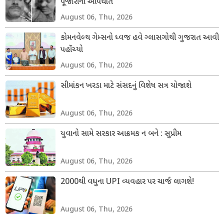
પૂજારીનો આપઘાત
August 06, Thu, 2026
કોમનવેલ્થ ગેમ્સનો ધ્વજ હવે ગ્લાસગોથી ગુજરાત આવી
પહોંચ્યો
August 06, Thu, 2026
સીમાંકન ખરડા માટે સંસદનું વિશેષ સત્ર યોજાશે
August 06, Thu, 2026
યુવાનો સામે સરકાર આક્રમક ન બને : સુપ્રીમ
August 06, Thu, 2026
2000થી વધુના UPI વ્યવહાર પર ચાર્જ લાગશે!
August 06, Thu, 2026