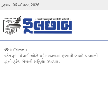
06
2026
ગુરુવાર,
ઑગસ્ટ,
menu
Crime
જેતપુર : વેપારીઓને પ્રેમજાળમાં ફસાવી લાખો પડાવતી
હની-ટ્રેપ ગેંગની મહિલા ઝડપાઇ