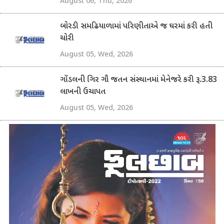
August 06, Thu, 2026
બોરડી સમઢિયાળામાં પરિણીતાએ જ ઘરમાં કરી હતી
ચોરી
August 05, Wed, 2026
ગોંડલની ગિર ગૌ જતન સંસ્થાનમાં મેનેજરે કરી રૂ.3.83
લાખની ઉચાપત
August 05, Wed, 2026