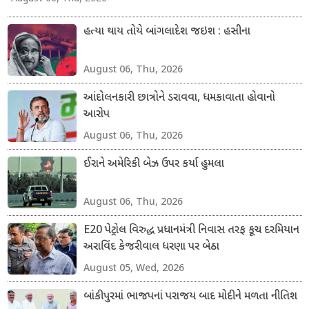
હત્યા થાય તોયે બાંગલાદેશ જઇશ : હસીના
August 06, Thu, 2026
આંદોલનકારી છાત્રોને ડરાવવા, ધમકાવાતા હોવાનો
આરોપ
August 06, Thu, 2026
ઈરાને અમેરિકી બેઝ ઉપર કર્યા હુમલા
August 06, Thu, 2026
E20 પેટ્રોલ વિરુદ્ધ પ્રધાનમંત્રી નિવાસ તરફ કૂચ દરમિયાન
અરાવિંદ કેજરીવાલ ધરણા પર બેઠા
August 05, Wed, 2026
બાંકીપુરમાં ભાજપનાં પરાજય બાદ મોદીને મળતા નીતિશ