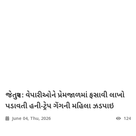
જેતપુર : વેપારીઓને પ્રેમજાળમાં ફસાવી લાખો
પડાવતી હની-ટ્રેપ ગેંગની મહિલા ઝડપાઇ
June 04, Thu, 2026
124