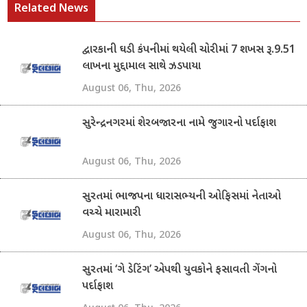
Related News
દ્વારકાની ઘડી કંપનીમાં થયેલી ચોરીમાં 7 શખસ રૂ.9.51
લાખના મુદ્દામાલ સાથે ઝડપાયા
August 06, Thu, 2026
સુરેન્દ્રનગરમાં શેરબજારના નામે જુગારનો પર્દાફાશ
August 06, Thu, 2026
સુરતમાં ભાજપના ધારાસભ્યની ઓફિસમાં નેતાઓ
વચ્ચે મારામારી
August 06, Thu, 2026
સુરતમાં ‘ગે ડેટિંગ’ એપથી યુવકોને ફસાવતી ગેંગનો
પર્દાફાશ