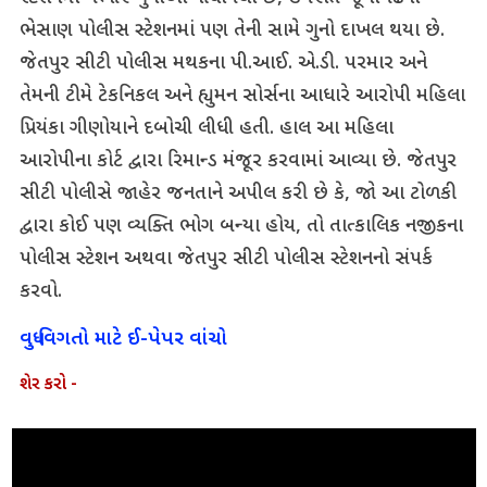
ભેસાણ પોલીસ સ્ટેશનમાં પણ તેની સામે ગુનો દાખલ થયા છે.
જેતપુર સીટી પોલીસ મથકના પી.આઈ. એ.ડી. પરમાર અને
તેમની ટીમે ટેકનિકલ અને હ્યુમન સોર્સના આધારે આરોપી મહિલા
પ્રિયંકા ગીણોયાને દબોચી લીધી હતી. હાલ આ મહિલા
આરોપીના કોર્ટ દ્વારા રિમાન્ડ મંજૂર કરવામાં આવ્યા છે. જેતપુર
સીટી પોલીસે જાહેર જનતાને અપીલ કરી છે કે, જો આ ટોળકી
દ્વારા કોઈ પણ વ્યક્તિ ભોગ બન્યા હોય, તો તાત્કાલિક નજીકના
પોલીસ સ્ટેશન અથવા જેતપુર સીટી પોલીસ સ્ટેશનનો સંપર્ક
કરવો.
વધુ વિગતો માટે ઈ-પેપર વાંચો
શેર કરો -