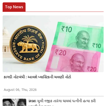
Top News
કાગદી નોટબંધી : આવશે પ્લાસ્ટિકની ચલણી નોટો
August 06, Thu, 2026
ધ્રાંગધ્રાના ચુલી નજીક તારંગા ધામમાં પત્નીની હત્યા કરી