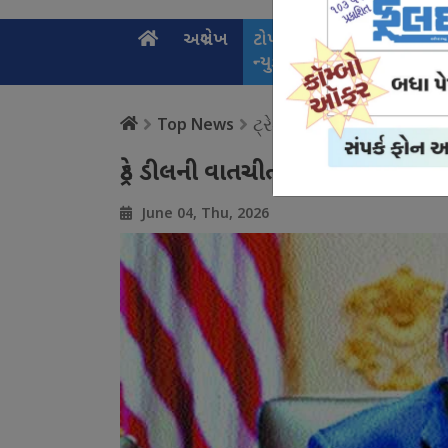
અગ્રલેખ
ટોપ
નેશનલ
સ્પ
ન્યુઝ
ન્યુઝ
ન્
ટ્રેડ ડીલની વાતચીત વચ્
Top News
ટ્રેડ ડીલની વાતચીત વચ્ચે અમેરિકા
June 04, Thu, 2026