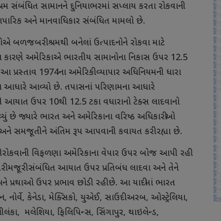
શ્રમ સંબંધિત સામાનને દુનિયાભરમાં સપ્લાય કરતા રોકવાની
વ્યાપારિક અને માનવાધિકાર સંબંધિત મામલો છે.
બળજબરી શ્રમથી બનેલાં ઉત્પાદનોને રોકવા માટે
 જેના કારણે અમેરિકાએ ભારતીય સામાનોના નિકાસ ઉપર 12.5
ે. આ પ્રસ્તાવ 1974ના અમેરિકી વ્યાપાર અધિનિયમની ધારા
 આધારે આવ્યો છે. તપાસનાં પરિણામના આધારે
ી આયાત ઉપર 10થી 12.5 ટકા વધારાનો ટેક્સ લાદવાનો
યું છે જ્યારે ભારત અને અમેરિકાના વરિષ્ઠ અધિકારીઓ
છે અને સમજૂતીને અંતિમ રૂપ આપવાની કવાયત કરી રહ્યા છે.
રી રોકવાની વિફળણા અમેરિકાના વેપાર ઉપર બોજ આપી રહી
બરી મજૂરી સંબંધિત આયાત ઉપર પ્રતિબંધ લાદવા અને તેને
 અને પ્રથાઓ ઉપર પ્રભાવ છોડી રહી છે. આ યાદીમાં ભારત
 નોર્વે, કેનેડા, મેક્સિકો, યુએઈ, સાઉદી અરબ, ઓસ્ટ્રેલિયા,
શ્રીલંકા, મલેશિયા, ફિલિપિન્સ, સિંગાપુર, થાઇલેન્ડ,