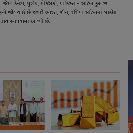
 જેમાં કેનેડા, યુરોપ, મેક્સિકો, પાકિસ્તાન સહિત કુલ છ
ફની જોગવાઈ છે જ્યારે ભારત, ચીન, રશિયા સહિતના બાકીના
રસ્તાવ આપવામાં આવ્યો છે.