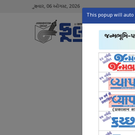
06
2026
ગુરુવાર,
ઑગસ્ટ,
This popup will auto 