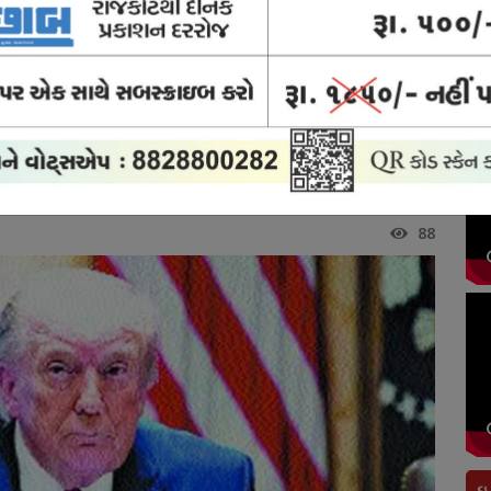
ોર્ટ
ક્રાઈમ
બ્રેકિંગ
અવસાન
રાજકોટ
યુઝ
ન્યુઝ
ન્યુઝ
નોંધ
સિટી
ચે અમેરિકાએ આપ્યો ઝટકો
એ આપ્યો ઝટકો
88