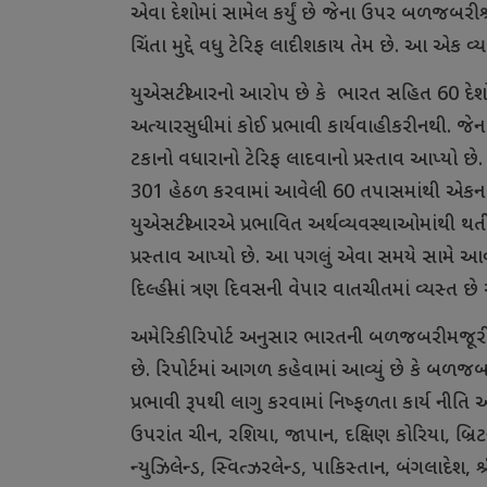
એવા દેશોમાં સામેલ કર્યું છે જેના ઉપર બળજબરી 
ચિંતા મુદ્દે વધુ ટેરિફ લાદી શકાય તેમ છે. આ એક 
યુએસટીઆરનો આરોપ છે કે ભારત સહિત 60 દેશોએ 
અત્યારસુધીમાં કોઈ પ્રભાવી કાર્યવાહી કરી નથી.
ટકાનો વધારાનો ટેરિફ લાદવાનો પ્રસ્તાવ આપ્યો છ
301 હેઠળ કરવામાં આવેલી 60 તપાસમાંથી એકના
યુએસટીઆરએ પ્રભાવિત અર્થવ્યવસ્થાઓમાંથી થત
પ્રસ્તાવ આપ્યો છે. આ પગલું એવા સમયે સામે આવ્
દિલ્હીમાં ત્રણ દિવસની વેપાર વાતચીતમાં વ્યસ્ત 
અમેરિકી રિપોર્ટ અનુસાર ભારતની બળજબરી મજૂ
છે. રિપોર્ટમાં આગળ કહેવામાં આવ્યું છે કે બળજ
પ્રભાવી રૂપથી લાગુ કરવામાં નિષ્ફળતા કાર્ય નીતિ
ઉપરાંત ચીન, રશિયા, જાપાન, દક્ષિણ કોરિયા, બ્રિટન,
ન્યુઝિલેન્ડ, સ્વિત્ઝરલેન્ડ, પાકિસ્તાન, બંગલાદેશ, 