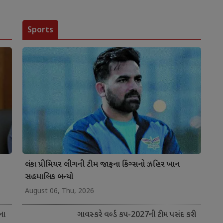
Sports
લંકા પ્રીમિયર લીગની ટીમ જાફના કિંગ્સનો ઝહિર ખાન
સહમાલિક બન્યો
August 06, Thu, 2026
ના
ગાવસ્કરે વર્લ્ડ કપ-2027ની ટીમ પસંદ કરી