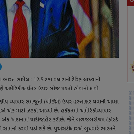
ઇ
ં ભારત સામેલ : 12.5 ટકા વધારાનો ટેરિફ લાદવાનો
રણે અમેરિકી અર્થતંત્ર ઉપર બોજ પડતો હોવાનો દાવો
વિપક્ષીય વ્યાપાર સમજૂતી (બીટીએ) ઉપર હસ્તાક્ષર થવાની આશા
એ એક મોટો ઝટકો આપ્યો છે. હકીકતમાં અમેરિકી વ્યાપાર
‘બદાનામ’ યાદી જાહેર કરી છે. જેને બળજબરી શ્રમ (ફોર્સ્ડ
ફનો સામનો કરવો પડી શકે છે. યુએસટીઆરએ બુધવારે ભારતને