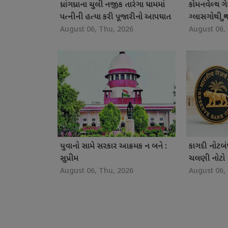
ધ્રાંગધ્રાના ચુલી નજીક તારંગા ધામમાં
કોમનવેલ્થ ગ
પત્નીની હત્યા કરી પૂજારીનો આપઘાત
ગ્લાસગોથી ગ
August 06, Thu, 2026
August 06,
યુવાનો સામે સરકાર આક્રમક ન બને :
કાગદી નોટબં
સુપ્રીમ
ચલણી નોટો
August 06, Thu, 2026
August 06,