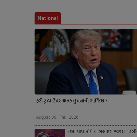
National
ફરી ટ્રમ્પ ઉપર ઘાતક હુમલાની સાજિશ ?
August 06, Thu, 2026
હત્યા થાય તોયે બાંગલાદેશ જઇશ : હસી