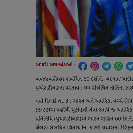
અમારી સાથ જોડાઓ -
બળજબરી શ્રમ સંબંધિત 60 દેશોની ‘બદનામ’ યાદીમા
યુએસટીઆરનો પ્રસ્તાવ : શ્રમ સંબંધિત નીતિનાં કા
નવી દિલ્હી, તા. 3 : ભારત અને અમેરિકા વચ્ચે દ્
99 ટકાએ પહોંચી ચૂકી હતી તેવા સમયે જ અમેરિકા
પ્રતિનિધિ (યુએસટીઆર)એ ભારત સહિત 60 દેશની એક 
લેબર) સંબંધિત ચિંતાઓનાં કારણે વધારાના ટેરિ