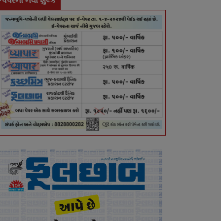
-પેપરના નવા શુલ્ક