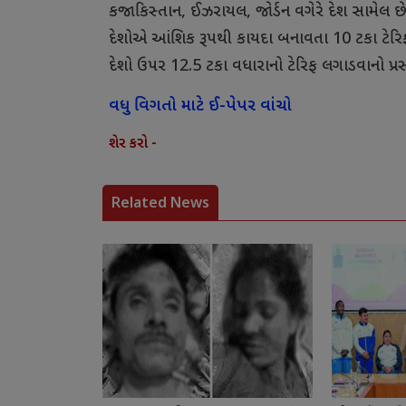
કજાકિસ્તાન, ઈઝરાયલ, જોર્ડન વગેરે દેશ સામેલ છે.
દેશોએ આંશિક રૂપથી કાયદા બનાવતા 10 ટકા ટેરિ
દેશો ઉપર 12.5 ટકા વધારાનો ટેરિફ લગાડવાનો પ્
વધુ વિગતો માટે ઈ-પેપર વાંચો
શેર કરો -
Related News