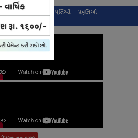
ઈ-
જાહેરખબર
પૂર્તિઓ
પ્રવૃતિઓ
પેપર