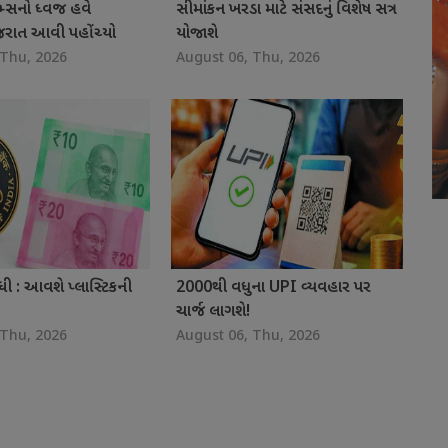
ેમ્સનો ધ્વજ હવે
સીમાંકન ખરડા માટે સંસદનું વિશેષ સત્ર
ુજરાત આવી પહોંચ્યો
યોજાશે
 Thu, 2026
August 06, Thu, 2026
ધી : આવશે પ્લાસ્ટિકની
2000થી વધુના UPI વ્યવહાર પર
ચાર્જ લાગશે!
 Thu, 2026
August 06, Thu, 2026