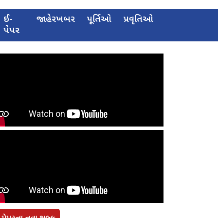
ઈ-
જાહેરખબર
પૂર્તિઓ
પ્રવૃતિઓ
પેપર