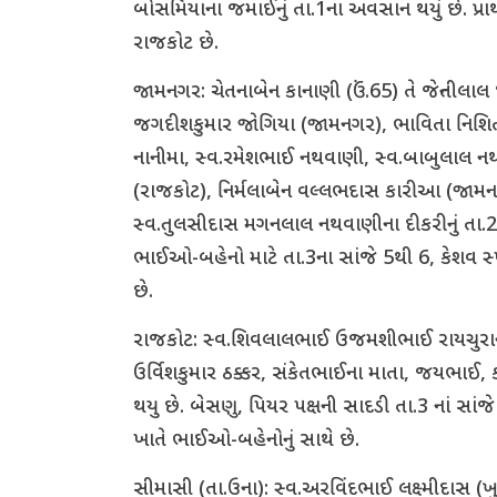
બોસમિયાના જમાઈનું તા.1ના અવસાન થયું છે. પ્રાર્થ
રાજકોટ છે.
જામનગર: ચેતનાબેન કાનાણી (ઉં.65) તે જેન્તીલાલ
જગદીશકુમાર જોગિયા (જામનગર), ભાવિતા નિશિતકુમ
નાનીમા, સ્વ.રમેશભાઈ નથવાણી, સ્વ.બાબુલાલ નથ
(રાજકોટ), નિર્મલાબેન વલ્લભદાસ કારીઆ (જામન
સ્વ.તુલસીદાસ મગનલાલ નથવાણીના દીકરીનું તા.2ના
ભાઈઓ-બહેનો માટે તા.3ના સાંજે 5થી 6, કેશવ સ્
છે.
રાજકોટ: સ્વ.શિવલાલભાઈ ઉજમશીભાઈ રાયચુરાના પ
ઉર્વિશકુમાર ઠક્કર, સંકેતભાઈના માતા, જયભાઈ
થયુ છે. બેસણુ, પિયર પક્ષની સાદડી તા.3 નાં સાં
ખાતે ભાઈઓ-બહેનોનું સાથે છે.
સીમાસી (તા.ઉના): સ્વ.અરવિંદભાઈ લક્ષ્મીદાસ (ખુ