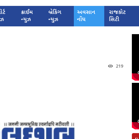
ોર્ટ
ક્રાઈમ
બ્રેકિંગ
અવસાન
રાજકોટ
યુઝ
ન્યુઝ
ન્યુઝ
નોંધ
સિટી
219