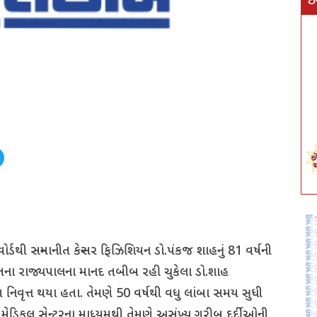
ઇ
્ડથી સન્માનીત કેન્સર ફિઝિશિયન ડો.પંકજ શાહનું 81 વર્ષની
રાતના રાજ્યપાલના માનદ તબીબ રહી ચુકેલા ડો.શાહ
નિવૃત્ત થયા હતા. તેમણે 50 વર્ષથી વધુ લાંબા સમય સુધી
ેડિકલ સેન્ટરના માધ્યમથી તેમણે અસંખ્ય ગરીબ દર્દીઓની