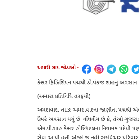
અમારી સાથ જોડાઓ -
કેન્સર ફિઝિશિયન પદ્મશ્રી ડો.પંકજ શાહનું અવસાન
(અમારા પ્રતિનિધિ તરફથી)
અમદાવાદ, તા.3: અમદાવાદના જાણીતા પદ્મશ્રી એવોર
ઉંમરે અવસાન થયું છે. નોંધનીય છે કે, તેઓ ગુજ
એમ.પી.શાહ કેન્સર હોસ્પિટલના નિયામક પદેથી પણ 
સેવા આપી હતી એટલું જ નહીં સદવિચાર પરિવાર મ