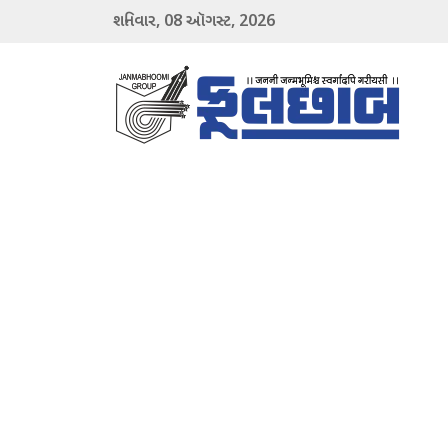
08
2026
શનિવાર,
ઑગસ્ટ,