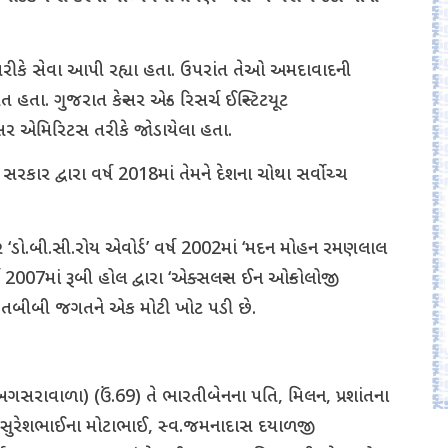
 તરીકે સેવા આપી રહ્યા હતા. ઉપરાંત તેઓ અમદાવાદની
હતા. ગુજરાત કેન્સર એન્ડ રિસર્ચ ઈન્સ્ટિટયૂટ
સર એમિરિટસ તરીકે જોડાયેલા હતા.
ાર દ્વારા વર્ષ 2018માં તેમને દેશના ચોથા સર્વોચ્ચ
 ‘ડો.બી.સી.રોય એવોર્ડ’ વર્ષ 2002માં ‘મદન મોહન રમણલાલ
007માં રૂબી હોલ દ્વારા ‘એક્સલન્સ ઈન ઓન્કોલોજી
ી તબીબી જગતને એક મોટી ખોટ પડી છે.
ર (બગસરાવાળા) (ઉં.69) તે ભારતીબેનના પતિ, મિલન, પ્રશાંતના
, સુરેશભાઈના મોટાભાઈ, સ્વ.જમનાદાસ દયાળજી