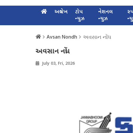
અગ્રલેખ
ટોપ
નેશનલ
સ્પ
ન્યુઝ
ન્યુઝ
ન્
અવસાન નોંધ
Avsan Nondh
અવસાન નોંધ
July 03, Fri, 2026