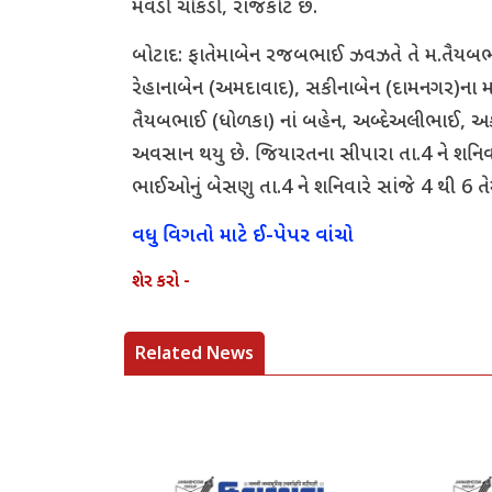
મવડી ચોકડી, રાજકોટ છે.
બોટાદ: ફાતેમાબેન રજબભાઈ ઝવઝતે તે મ.તૈયબભાઈ
રેહાનાબેન (અમદાવાદ), સકીનાબેન (દામનગર)ના
તૈયબભાઈ (ધોળકા) નાં બહેન, અબ્દેઅલીભાઈ, અક
અવસાન થયુ છે. જિયારતના સીપારા તા.4 ને શનિવારે
ભાઈઓનું બેસણુ તા.4 ને શનિવારે સાંજે 4 થી 6 તે
વધુ વિગતો માટે ઈ-પેપર વાંચો
શેર કરો -
Related News