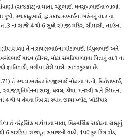
 ગોવાણી (રાજકોટ)ના માતા, ચંદુભાઈ, ધનસુખભાઈના ભાભી,
ત્રી, સ્વ.કાકુભાઈ, દ્વારકાદાસભાઈના બહેનનું તા.ર ના
તા.3 નાં સાંજે 4 થી 6 સુધી રામજી મંદિર, સીમાસી, તા.ઉના
ાણીયાવાળા) તે નારાયણભાઈના મોટાભાઈ, વિપુલભાઈ અને
ચંદભાઈ યાદવ (ટીચર, મોટા સમઢિયાળા)ના પિતાનું તા.1 ના
 જ્ઞાતિવાડી, મગીયા શેરી પાસે, સાવરકુંડલા છે.
ઉ.71) તે સ્વ.લાભશંકર દેવજીભાઈ મોઢાના પત્ની, હિતેશભાઈ,
્વ.જાગૃતિબેનના સાસુ, ધવલ, શ્રેયા, મનસ્વી અને સ્મિતના
6 નાં 4 થી પ તેમના નિવાસ સ્થાન છાયા પ્લોટ, ખોડીયાર
તે નરેન્દ્રસિંહ વાઘેલાના માતા, વિક્રમસિંહ રાઠોડના સાસુનું
 થી 6 કારડિયા રાજપૂત સમાજની વાડી, 1પ0 ફૂટ રિંગ રોડ,