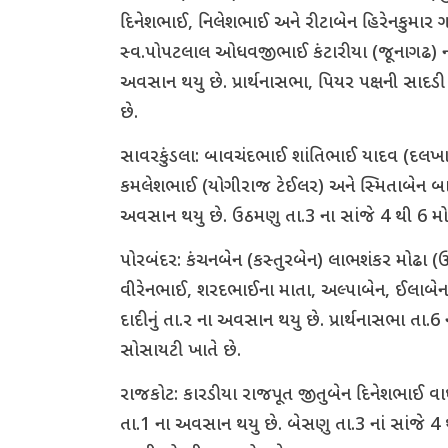
દિનેશભાઈ, નિલેશભાઈ અને રીટાબેન હિરેનકુમાર
સ્વ.પોપટલાલ ઓધવજીભાઈ કંટારીયા (જૂનાગઢ) ના પુ
અવસાન થયુ છે. પ્રાર્થનાસભા, પિયર પક્ષની સાદડી 
છે.
સાવરકુંડલા: બાવચંદભાઈ શાંતિભાઈ યાદવ (દલખ
કમલેશભાઈ (યોગીરાજ ટેઈલર) અને સ્મિતાબેન બાવ
અવસાન થયુ છે. ઉઠમણુ તા.3 ના સાંજે 4 થી 6 મોચી
પોરબંદર: કંચનબેન (કસ્તુરબેન) લાભશંકર મોઢા (
વીરેનભાઈ, શરદભાઈના માતા, અલ્પાબેન, ઈલાબેન, સ
દાદીનું તા.ર ના અવસાન થયુ છે. પ્રાર્થનાસભા તા.
સોસાયટી ખાતે છે.
રાજકોટ: કારડીયા રાજપૂત જીતુબેન દિનેશભાઈ વાઘેલા 
તા.1 ના અવસાન થયુ છે. બેસણુ તા.3 નાં સાંજે 4