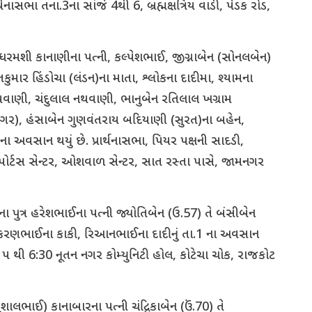
નાસભા તના.3ના સાંજે 4થી 6, બ્રહ્મક્ષત્રિય વાડી, પેડક રોડ,
 ધરમશી કાનાણીના પત્ની, કલ્પેશભાઈ, જીગ્નાબેન (સોનલબેન)
ાર હિંડોચા (લંડન)ના માતા, શ્લોકના દાદીમા, શ્યામના
વાણી, ચંદુલાલ નથવાણી, ભાનુબેન રતિલાલ ખગ્રામ
ગર), હંસાબેન ગુણવંતરાય બદિયાણી (સુરત)ના બહેન,
 અવસાન થયું છે. પ્રાર્થનાસભા, પિયર પક્ષની સાદડી,
પોર્ટસ સેન્ટર, ઓશવાળ સેન્ટર, સાત રસ્તા પાસે, જામનગર
ુત્ર હરેશભાઈના પત્ની જ્યોતિબેન (ઉ.57) તે બંસીબેન
, કરણભાઈના કાકી, રિઆનભાઈના દાદીનું તા.1 ના અવસાન
જે પ થી 6:30 નૂતન નગર કોમ્યુનિટી હોલ, કોટેચા ચોક, રાજકોટ
શાલભાઈ) કાનાબારના પત્ની ચંદ્રિકાબેન (ઉં.70) તે