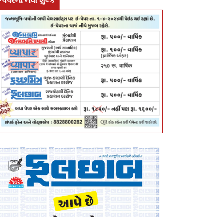
-પેપરના નવા શુલ્ક