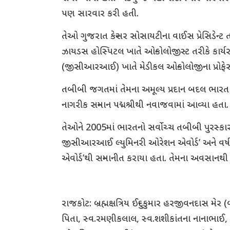
પણ સારવાર કરી હતી.
તેઓ ગુજરાત કેન્સર સોસાયટીના વાઈસ પ્રેસિડેન્ટ
ઝાયડસ હોસ્પિટલ ખાતે ઓન્કોલોજીસ્ટ તરીકે કાર્યરત 
(જીસીઆરઆઈ) ખાતે મેડીકલ ઓન્કોલોજીના પ્રોફે
તબીબી જગતમાં તેમના અમૂલ્ય પ્રદાન બદલ ભારત સરક
નાગરીક સન્માન પદ્મશ્રીથી નવાજવામાં આવ્યા હતા.
તેઓને 2005માં ભારતનો સર્વોચ્ચ તબીબી પુરસ્કાર
જીસીઆરઆઈ લ્યુમિનરી ઓરેશન એવોર્ડ’ અને વર્ષ 2
એવોર્ડ’થી સન્માનીત કરાયા હતા. તેમના અવસાનથ
રાજકોટ: બ્રહ્મક્ષત્રિય ઈન્દુકુમાર હરજીવનદાસ મે
પિતા, સ્વ.રમણીકલાલ, સ્વ.શશીકાંતના નાનાભાઈ