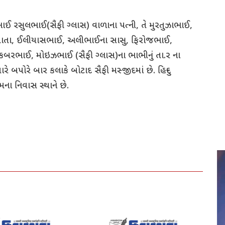
 રસુલભાઈ(સૈફી ગ્લાસ) વાળાના પત્ની, તે મુરતુઝાભાઈ,
 માતા, ઈલીયાસભાઈ, અલીભાઈના સાસુ, ફિરોજભાઈ,
બરભાઈ, મોઇઝભાઈ (સૈફી ગ્લાસ)ના ભાભીનું તા.ર ના
 બપોરે બાર કલાકે બોટાદ સૈફી મસ્જીદમાં છે. હિન્દુ
મના નિવાસ સ્થાને છે.