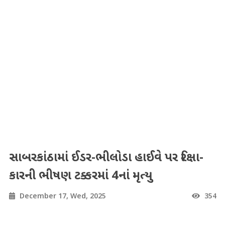
સાબરકાંઠામાં ઈડર-ભીલોડા હાઈવે પર રિક્ષા-
કારની ભીષણ ટક્કરમાં 4નાં મૃત્યુ
December 17, Wed, 2025
354