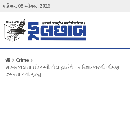
08
2026
શનિવાર,
ઑગસ્ટ,
menu
Crime
સાબરકાંઠામાં ઈડર-ભીલોડા હાઈવે પર રિક્ષા-કારની ભીષણ
ટક્કરમાં 4નાં મૃત્યુ