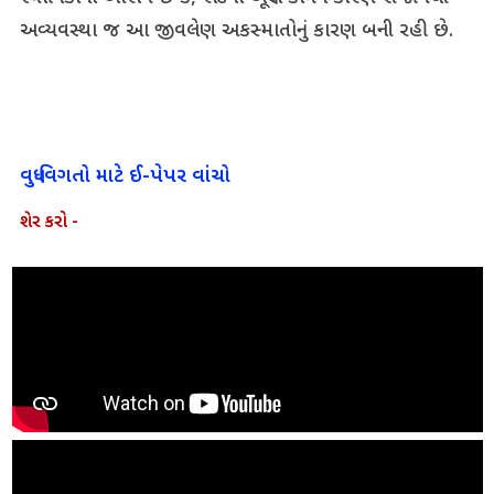
અવ્યવસ્થા જ આ જીવલેણ અકસ્માતોનું કારણ બની રહી છે.
વધુ વિગતો માટે ઈ-પેપર વાંચો
શેર કરો -