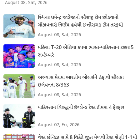
August 08, Sat, 2026
સ્પિનર ધર્મેન્દ્ર જાડેજાનો સૌરાષ્ટ્ર ટીમ છોડવાનો
ચોંકાવનારો નિર્ણય હવેથી છત્તીસગઢ ટીમ તરફથી
ડોમેસ્ટિક ક્રિકેટ રમશે
August 08, Sat, 2026
મહિલા T-20 એશિયા કપમાં ભારત-પાકિસ્તાન ટક્કર 5
સપ્ટેમ્બરે
August 08, Sat, 2026
અભ્યાસ મેચમાં ભારતીય બોલર્સને હંફાવી શ્રીલંકા
ઇલેવનના 8/363
August 08, Sat, 2026
પાકિસ્તાન વિરુદ્ધની ઇંગ્લેન્ડ ટેસ્ટ ટીમમાં 4 ફેરફાર
August 07, Fri, 2026
વેસ્ટ ઈન્ડિઝ સામે 8 વિકેટે જીત મેળવી ટેસ્ટ શ્રેણી 1-1થી