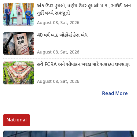
એક ઉપર હુમલો, ત્રણેય ઉપર હુમલો: પાક., સાઉદી અને
તુર્કી વચ્ચે સમજૂતી
August 08, Sat, 2026
40 વર્ષ બાદ બોફોર્સ કેસ બંધ
August 08, Sat, 2026
હવે FCRA અને સીમાંકન ખરડા માટે સંસદમાં ઘમસાણ
August 08, Sat, 2026
Read More
National