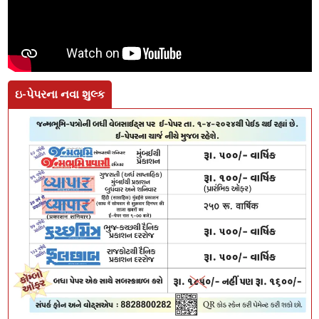
ઇ-પેપરના નવા શુલ્ક