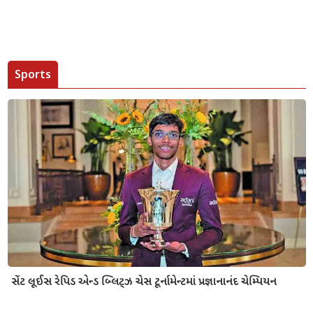
Sports
સેંટ લૂઈસ રેપિડ એન્ડ બ્લિટ્ઝ ચેસ ટૂર્નામેન્ટમાં પ્રજ્ઞાનાનંદ ચેમ્પિયન