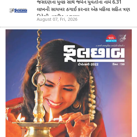
જસદણના યુવક સાથે જર્મન યુવતીના નામે 6.31
લાખની સાયબર ઠગાઈ કરનાર એક મહિલા સહિત ત્રણ
વિદેશી નાગરિક ઝડપાયા
August 07, Fri, 2026