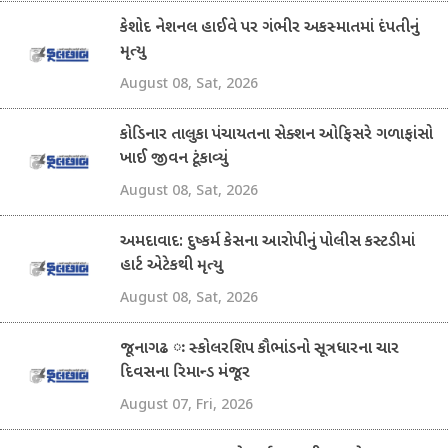
કેશોદ નેશનલ હાઈવે પર ગંભીર અકસ્માતમાં દંપતીનું
મૃત્યુ
August 08, Sat, 2026
કોડિનાર તાલુકા પંચાયતના સેક્શન ઓફિસરે ગળાફાંસો
ખાઈ જીવન ટૂંકાવ્યું
August 08, Sat, 2026
અમદાવાદ: દુષ્કર્મ કેસના આરોપીનું પોલીસ કસ્ટડીમાં
હાર્ટ એટેકથી મૃત્યુ
August 08, Sat, 2026
જૂનાગઢ ઃ સ્કોલરશિપ કૌભાંડનો સૂત્રધારના ચાર
દિવસના રિમાન્ડ મંજૂર
August 07, Fri, 2026