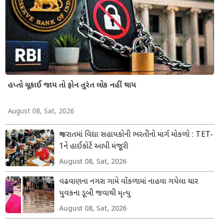
હપ્તો ચૂકાઈ જાય તો ફોન તુરંત લોક નહીં થાય
August 08, Sat, 2026
ગુજરાતમાં વિદ્યા સહાયકોની ભરતીનો માર્ગ મોકળો : TET-
1ને હાઈકોર્ટે આપી મંજૂરી
August 08, Sat, 2026
વઢવાણના નગરા ગામે વોંકળામાં નાહવા ગયેલા ચાર
યુવકના ડૂબી જવાથી મૃત્યુ
August 08, Sat, 2026