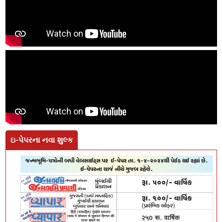
ઇ-પેપરના નવા શુલ્ક