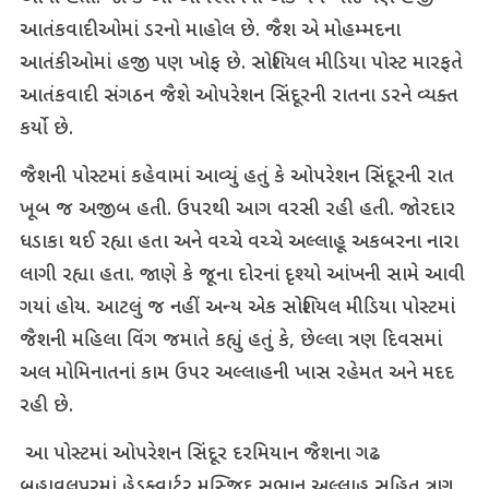
આતંકવાદીઓમાં ડરનો માહોલ છે. જૈશ એ મોહમ્મદના
આતંકીઓમાં હજી પણ ખોફ છે. સોશિયલ મીડિયા પોસ્ટ મારફતે
આતંકવાદી સંગઠન જૈશે ઓપરેશન સિંદૂરની રાતના ડરને વ્યક્ત
કર્યો છે.
જૈશની પોસ્ટમાં કહેવામાં આવ્યું હતું કે ઓપરેશન સિંદૂરની રાત
ખૂબ જ અજીબ હતી. ઉપરથી આગ વરસી રહી હતી. જોરદાર
ધડાકા થઈ રહ્યા હતા અને વચ્ચે વચ્ચે અલ્લાહૂ અકબરના નારા
લાગી રહ્યા હતા. જાણે કે જૂના દોરનાં દૃશ્યો આંખની સામે આવી
ગયાં હોય. આટલું જ નહીં અન્ય એક સોશિયલ મીડિયા પોસ્ટમાં
જૈશની મહિલા વિંગ જમાતે કહ્યું હતું કે, છેલ્લા ત્રણ દિવસમાં
અલ મોમિનાતનાં કામ ઉપર અલ્લાહની ખાસ રહેમત અને મદદ
રહી છે.
આ પોસ્ટમાં ઓપરેશન સિંદૂર દરમિયાન જૈશના ગઢ
બહાવલપુરમાં હેડક્વાર્ટર મસ્જિદ સુભાન અલ્લાહ સહિત ત્રણ