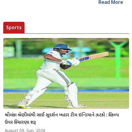
Read More
Sports
શ્રીલંકા શ્રેણીમાંથી સાઈ સુદર્શન બહાર ટીમ ઇન્ડિયાને ઝટકો : વિકલ્પ
ઉપર વિચારણા શરૂ
August 09, Sun, 2026