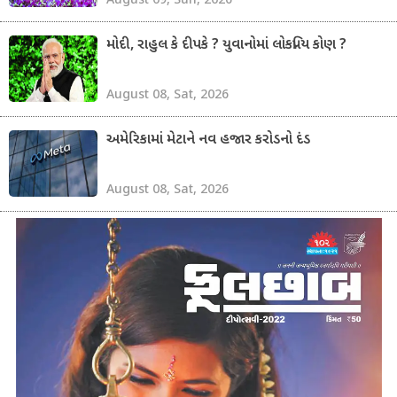
મોદી, રાહુલ કે દીપકે ? યુવાનોમાં લોકપ્રિય કોણ ?
August 08, Sat, 2026
અમેરિકામાં મેટાને નવ હજાર કરોડનો દંડ
August 08, Sat, 2026