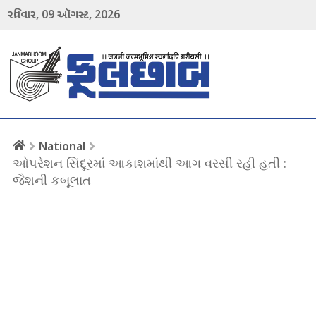
09
2026
રવિવાર,
ઑગસ્ટ,
menu
National
ઓપરેશન સિંદૂરમાં આકાશમાંથી આગ વરસી રહી હતી :
જૈશની કબૂલાત