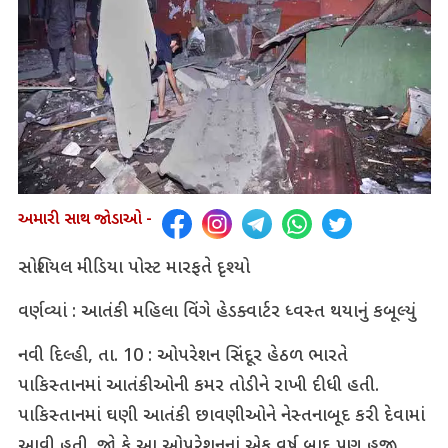
અમારી સાથ જોડાઓ -
સોશિયલ મીડિયા પોસ્ટ મારફતે દૃશ્યો
વર્ણવ્યાં : આતંકી મહિલા વિંગે હેડક્વાર્ટર ધ્વસ્ત થયાનું કબૂલ્યું
નવી દિલ્હી, તા. 10 : ઓપરેશન સિંદૂર હેઠળ ભારતે
પાકિસ્તાનમાં આતંકીઓની કમર તોડીને રાખી દીધી હતી.
પાકિસ્તાનમાં ઘણી આતંકી છાવણીઓને નેસ્તનાબૂદ કરી દેવામાં
આવી હતી. જો કે આ ઓપરેશનનાં એક વર્ષ બાદ પણ હજી