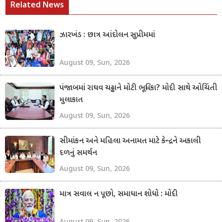
Related News
ઝારખંડ : છાત્ર આંદોલન સુપ્રીમમાં
August 09, Sun, 2026
પંજાબમાં રાઘવ ચઢ્ઢાને મોટી ભૂમિકા? મોદી સાથે ઓચિંતી
મુલાકાત
August 09, Sun, 2026
સીમાંકન અને મહિલા અનામત માટે કેન્દ્રને અકાલી
દળનું સમર્થન
August 09, Sun, 2026
માત્ર સવાલ ન પૂછો, સમાધાન શોધો : મોદી
August 09, Sun, 2026