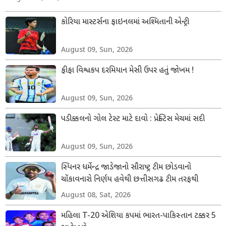
કોરિયા માસ્ટર્સના ફાઇનલમાં અશ્મિતાની એન્ટ્રી
August 09, Sun, 2026
ફીફા વિશ્વકપ દરમિયાન મેસી ઉપર હતું જોખમ !
August 09, Sun, 2026
પડીક્કલનો ગોલ ટેસ્ટ માટે દાવો : પ્રેક્ટિસ મેચમાં સદી
August 09, Sun, 2026
સ્પિનર ધર્મેન્દ્ર જાડેજાનો સૌરાષ્ટ્ર ટીમ છોડવાનો
ચોંકાવનારો નિર્ણય હવેથી છત્તીસગઢ ટીમ તરફથી
ડોમેસ્ટિક ક્રિકેટ રમશે
August 08, Sat, 2026
મહિલા T-20 એશિયા કપમાં ભારત-પાકિસ્તાન ટક્કર 5