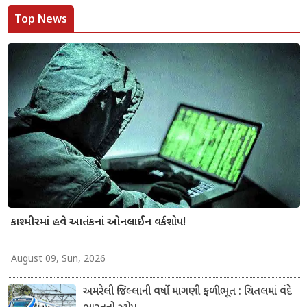
Top News
કાશ્મીરમાં હવે આતંકનાં ઓનલાઈન વર્કશોપ!
August 09, Sun, 2026
અમરેલી જિલ્લાની વર્ષો માગણી ફળીભૂત : ચિતલમાં વંદે