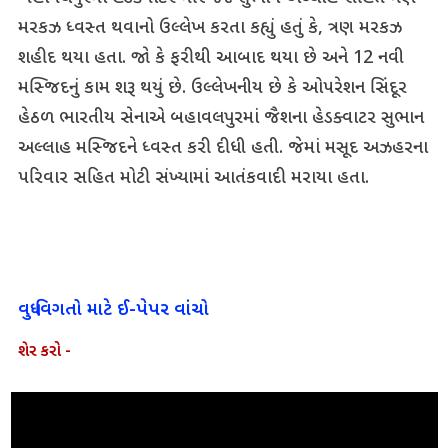
મરકઝ ધ્વસ્ત થવાનો ઉલ્લેખ કરતા કહ્યું હતું કે, ત્રણ મરકઝ
શહીદ થયા હતા. જો કે ફરીથી આબાદ થયા છે અને 12 નવી
મસ્જિદનું કામ શરૂ થયું છે. ઉલ્લેખનીય છે કે ઓપરેશન સિંદૂર
હેઠળ ભારતીય સેનાએ બહાવલપુરમાં જૈશના હેડક્વાટર સુભાન
અલ્લાહ મસ્જિદને ધ્વસ્ત કરી દીધી હતી. જેમાં મસૂદ અઝહરના
પરિવાર સહિત મોટી સંખ્યામાં આતંકવાદી મરાયા હતા.
વધુ વિગતો માટે ઈ-પેપર વાંચો
શેર કરો -