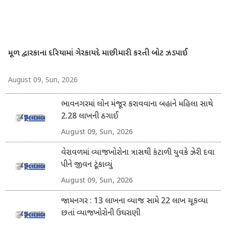
મૂળ દ્વારકાના દરિયામાં ગેરકાયદે માછીમારી કરતી બોટ ઝડપાઈ
August 09, Sun, 2026
ભાવનગરમાં લોન મંજૂર કરાવવાના બહાને મહિલા સાથે
2.28 લાખની ઠગાઈ
August 09, Sun, 2026
વેરાવળમાં વ્યાજખોરોના ત્રાસથી કંટાળી યુવકે ઝેરી દવા
પીને જીવન ટૂંકાવ્યું
August 09, Sun, 2026
જામનગર : 13 લાખના વ્યાજ સામે 22 લાખ ચૂકવ્યા
છતાં વ્યાજખોરોની ઉઘરાણી