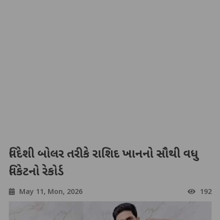
વિદેશી બોલર તરીકે રાશિદ ખાનનો સૌથી વધુ
વિકેટનો રેકોર્ડ
May 11, Mon, 2026
192