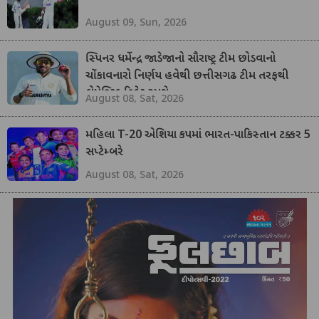
August 09, Sun, 2026
સ્પિનર ધર્મેન્દ્ર જાડેજાનો સૌરાષ્ટ્ર ટીમ છોડવાનો
ચોંકાવનારો નિર્ણય હવેથી છત્તીસગઢ ટીમ તરફથી
ડોમેસ્ટિક ક્રિકેટ રમશે
August 08, Sat, 2026
મહિલા T-20 એશિયા કપમાં ભારત-પાકિસ્તાન ટક્કર 5
સપ્ટેમ્બરે
August 08, Sat, 2026