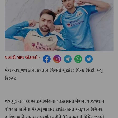
અમારી સાથ જોડાઓ -
મેચ બાદ ગુજરાતના કપ્તાન ગિલની ચૂટકી : પિન્ક સિટી, બ્લૂ
રિઝલ્ટ
જયપુર તા.10: આઇપીએલના ગઇકાલના મેચમાં રાજસ્થાન
રોયલ્સ સામેના મેચમાં ગુજરાત ટાઇટન્સના અફઘાન સ્પિનર
રાશિદ ખાને શાનદાર પ્રદર્શન કરીને 33 રનમાં 4 વિકેટ ઝડપી