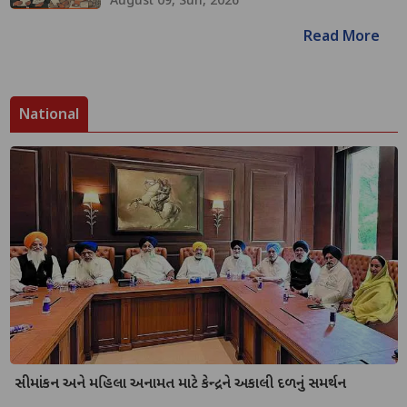
Read More
National
સીમાંકન અને મહિલા અનામત માટે કેન્દ્રને અકાલી દળનું સમર્થન