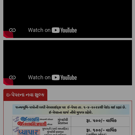
ઇ-પેપરના નવા શુલ્ક