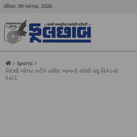
09
2026
રવિવાર,
ઑગસ્ટ,
menu
Sports
વિદેશી બોલર તરીકે રાશિદ ખાનનો સૌથી વધુ વિકેટનો
રેકોર્ડ