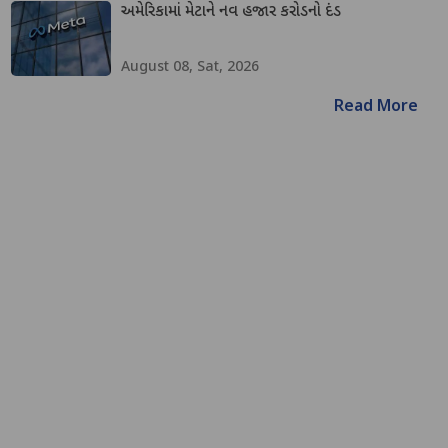
અમેરિકામાં મેટાને નવ હજાર કરોડનો દંડ
August 08, Sat, 2026
Read More