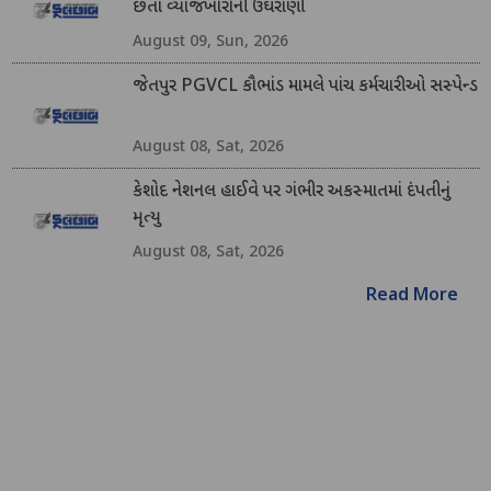
છતાં વ્યાજખોરોની ઉઘરાણી
August 09, Sun, 2026
જેતપુર PGVCL કૌભાંડ મામલે પાંચ કર્મચારીઓ સસ્પેન્ડ
August 08, Sat, 2026
કેશોદ નેશનલ હાઈવે પર ગંભીર અકસ્માતમાં દંપતીનું
મૃત્યુ
August 08, Sat, 2026
Read More