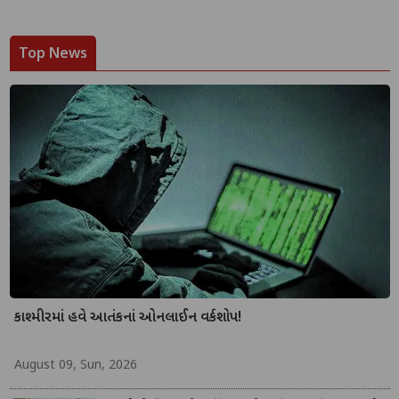
Top News
કાશ્મીરમાં હવે આતંકનાં ઓનલાઈન વર્કશોપ!
August 09, Sun, 2026