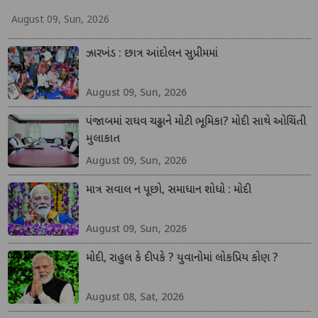
August 09, Sun, 2026
ઝારખંડ : છાત્ર આંદોલન સુપ્રીમમાં
August 09, Sun, 2026
પંજાબમાં રાઘવ ચઢ્ઢાને મોટી ભૂમિકા? મોદી સાથે ઓચિંતી
મુલાકાત
August 09, Sun, 2026
માત્ર સવાલ ન પૂછો, સમાધાન શોધો : મોદી
August 09, Sun, 2026
મોદી, રાહુલ કે દીપકે ? યુવાનોમાં લોકપ્રિય કોણ ?
August 08, Sat, 2026