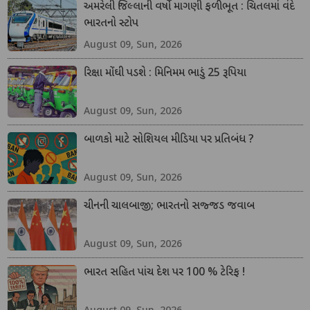
અમરેલી જિલ્લાની વર્ષો માગણી ફળીભૂત : ચિતલમાં વંદે
ભારતનો સ્ટોપ
August 09, Sun, 2026
રિક્ષા મોંઘી પડશે : મિનિમમ ભાડું 25 રૂપિયા
August 09, Sun, 2026
બાળકો માટે સોશિયલ મીડિયા પર પ્રતિબંધ ?
August 09, Sun, 2026
ચીનની ચાલબાજી; ભારતનો સજ્જડ જવાબ
August 09, Sun, 2026
ભારત સહિત પાંચ દેશ પર 100 % ટેરિફ !
August 09, Sun, 2026