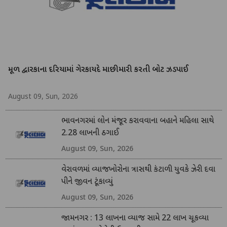
મૂળ દ્વારકાના દરિયામાં ગેરકાયદે માછીમારી કરતી બોટ ઝડપાઈ
August 09, Sun, 2026
ભાવનગરમાં લોન મંજૂર કરાવવાના બહાને મહિલા સાથે
2.28 લાખની ઠગાઈ
August 09, Sun, 2026
વેરાવળમાં વ્યાજખોરોના ત્રાસથી કંટાળી યુવકે ઝેરી દવા
પીને જીવન ટૂંકાવ્યું
August 09, Sun, 2026
જામનગર : 13 લાખના વ્યાજ સામે 22 લાખ ચૂકવ્યા