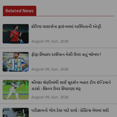
Related News
કોરિયા માસ્ટર્સના ફાઇનલમાં અશ્મિતાની એન્ટ્રી
August 09, Sun, 2026
ફીફા વિશ્વકપ દરમિયાન મેસી ઉપર હતું જોખમ !
August 09, Sun, 2026
શ્રીલંકા શ્રેણીમાંથી સાઈ સુદર્શન બહાર ટીમ ઇન્ડિયાને
ઝટકો : વિકલ્પ ઉપર વિચારણા શરૂ
August 09, Sun, 2026
પડીક્કલનો ગોલ ટેસ્ટ માટે દાવો : પ્રેક્ટિસ મેચમાં સદી