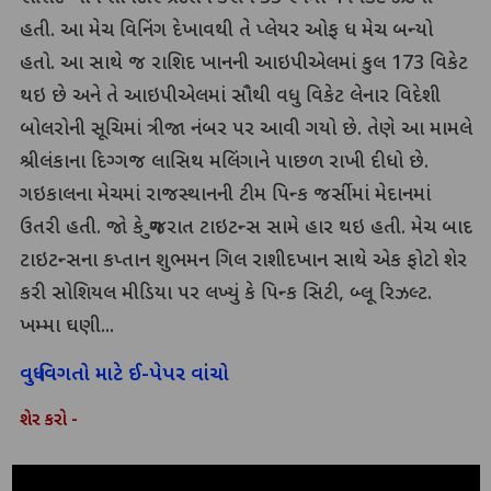
હતી. આ મેચ વિનિંગ દેખાવથી તે પ્લેયર ઓફ ધ મેચ બન્યો
હતો. આ સાથે જ રાશિદ ખાનની આઇપીએલમાં કુલ 173 વિકેટ
થઇ છે અને તે આઇપીએલમાં સૌથી વધુ વિકેટ લેનાર વિદેશી
બોલરોની સૂચિમાં ત્રીજા નંબર પર આવી ગયો છે. તેણે આ મામલે
શ્રીલંકાના દિગ્ગજ લાસિથ મલિંગાને પાછળ રાખી દીધો છે.
ગઇકાલના મેચમાં રાજસ્થાનની ટીમ પિન્ક જર્સીમાં મેદાનમાં
ઉતરી હતી. જો કે ગુજરાત ટાઇટન્સ સામે હાર થઇ હતી. મેચ બાદ
ટાઇટન્સના કપ્તાન શુભમન ગિલ રાશીદખાન સાથે એક ફોટો શેર
કરી સોશિયલ મીડિયા પર લખ્યું કે પિન્ક સિટી, બ્લૂ રિઝલ્ટ.
ખમ્મા ઘણી...
વધુ વિગતો માટે ઈ-પેપર વાંચો
શેર કરો -