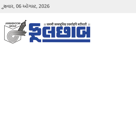
06
2026
ગુરુવાર,
ઑગસ્ટ,
menu