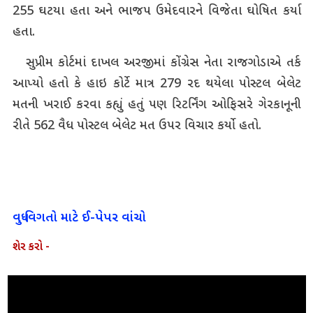
255 ઘટયા હતા અને ભાજપ ઉમેદવારને વિજેતા ઘોષિત કર્યા
હતા.
સુપ્રીમ કોર્ટમાં દાખલ અરજીમાં કોંગ્રેસ નેતા રાજગોડાએ તર્ક
આપ્યો હતો કે હાઇ કોર્ટે માત્ર 279 રદ થયેલા પોસ્ટલ બેલેટ
મતની ખરાઈ કરવા કહ્યું હતું પણ રિટર્નિંગ ઓફિસરે ગેરકાનૂની
રીતે 562 વૈધ પોસ્ટલ બેલેટ મત ઉપર વિચાર કર્યો હતો.
વધુ વિગતો માટે ઈ-પેપર વાંચો
શેર કરો -