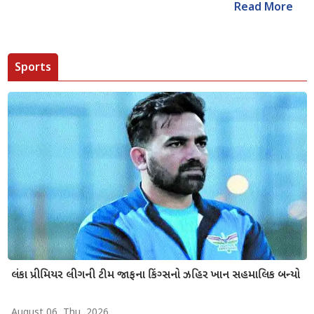
Read More
Sports
લંકા પ્રીમિયર લીગની ટીમ જાફના કિંગ્સનો ઝહિર ખાન સહમાલિક બન્યો
August 06, Thu, 2026