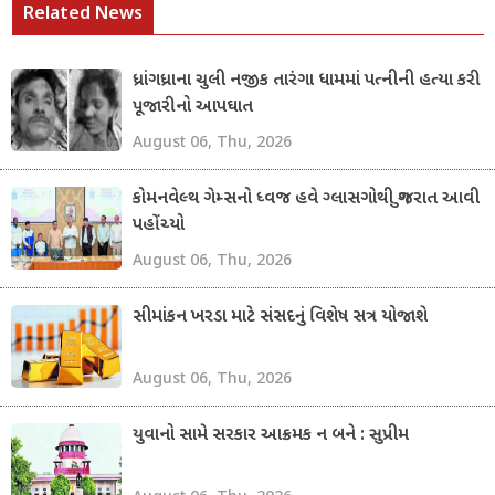
Related News
ધ્રાંગધ્રાના ચુલી નજીક તારંગા ધામમાં પત્નીની હત્યા કરી
પૂજારીનો આપઘાત
August 06, Thu, 2026
કોમનવેલ્થ ગેમ્સનો ધ્વજ હવે ગ્લાસગોથી ગુજરાત આવી
પહોંચ્યો
August 06, Thu, 2026
સીમાંકન ખરડા માટે સંસદનું વિશેષ સત્ર યોજાશે
August 06, Thu, 2026
યુવાનો સામે સરકાર આક્રમક ન બને : સુપ્રીમ