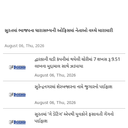
સુરતમાં ભાજપના ધારાસભ્યની ઓફિસમાં નેતાઓ વચ્ચે મારામારી
August 06, Thu, 2026
દ્વારકાની ઘડી કંપનીમાં થયેલી ચોરીમાં 7 શખસ રૂ.9.51
લાખના મુદ્દામાલ સાથે ઝડપાયા
August 06, Thu, 2026
સુરેન્દ્રનગરમાં શેરબજારના નામે જુગારનો પર્દાફાશ
August 06, Thu, 2026
સુરતમાં ‘ગે ડેટિંગ’ એપથી યુવકોને ફસાવતી ગેંગનો
પર્દાફાશ