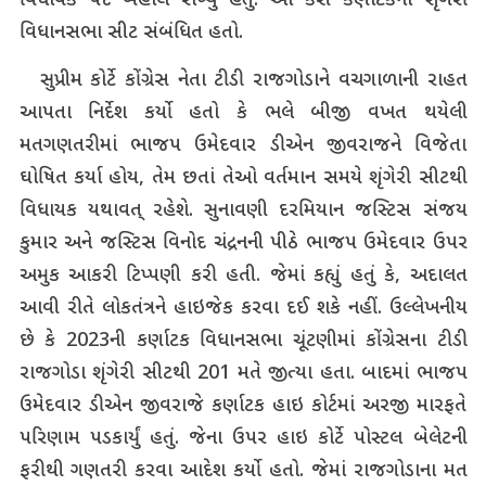
વિધાયક પદ બહાલ રાખ્યું હતું. આ કેસ કર્ણાટકના શૃંગેરી
વિધાનસભા સીટ સંબંધિત હતો.
સુપ્રીમ કોર્ટે કોંગ્રેસ નેતા ટીડી રાજગોડાને વચગાળાની રાહત
આપતા નિર્દેશ કર્યો હતો કે ભલે બીજી વખત થયેલી
મતગણતરીમાં ભાજપ ઉમેદવાર ડીએન જીવરાજને વિજેતા
ઘોષિત કર્યા હોય, તેમ છતાં તેઓ વર્તમાન સમયે શૃંગેરી સીટથી
વિધાયક યથાવત્ રહેશે. સુનાવણી દરમિયાન જસ્ટિસ સંજય
કુમાર અને જસ્ટિસ વિનોદ ચંદ્રનની પીઠે ભાજપ ઉમેદવાર ઉપર
અમુક આકરી ટિપ્પણી કરી હતી. જેમાં કહ્યું હતું કે, અદાલત
આવી રીતે લોકતંત્રને હાઇજેક કરવા દઈ શકે નહીં. ઉલ્લેખનીય
છે કે 2023ની કર્ણાટક વિધાનસભા ચૂંટણીમાં કોંગ્રેસના ટીડી
રાજગોડા શૃંગેરી સીટથી 201 મતે જીત્યા હતા. બાદમાં ભાજપ
ઉમેદવાર ડીએન જીવરાજે કર્ણાટક હાઇ કોર્ટમાં અરજી મારફતે
પરિણામ પડકાર્યું હતું. જેના ઉપર હાઇ કોર્ટે પોસ્ટલ બેલેટની
ફરીથી ગણતરી કરવા આદેશ કર્યો હતો. જેમાં રાજગોડાના મત