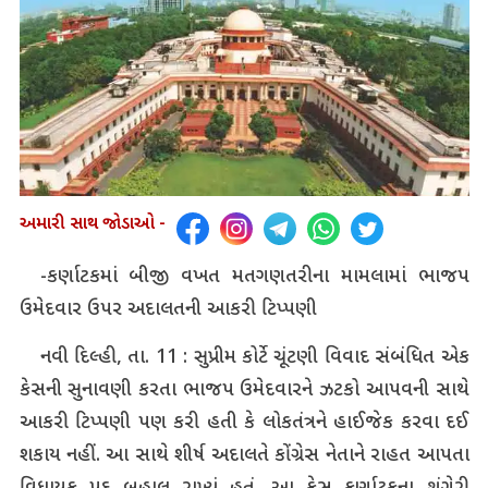
અમારી સાથ જોડાઓ -
-કર્ણાટકમાં બીજી વખત મતગણતરીના મામલામાં ભાજપ
ઉમેદવાર ઉપર અદાલતની આકરી ટિપ્પણી
નવી દિલ્હી, તા. 11 : સુપ્રીમ કોર્ટે ચૂંટણી વિવાદ સંબંધિત એક
કેસની સુનાવણી કરતા ભાજપ ઉમેદવારને ઝટકો આપવની સાથે
આકરી ટિપ્પણી પણ કરી હતી કે લોકતંત્રને હાઈજેક કરવા દઈ
શકાય નહીં. આ સાથે શીર્ષ અદાલતે કોંગ્રેસ નેતાને રાહત આપતા