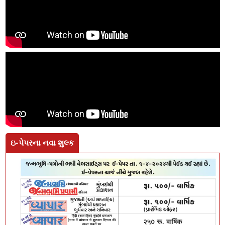
ઇ-પેપરના નવા શુલ્ક