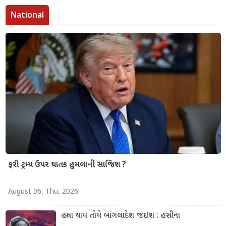
National
ફરી ટ્રમ્પ ઉપર ઘાતક હુમલાની સાજિશ ?
August 06, Thu, 2026
હત્યા થાય તોયે બાંગલાદેશ જઇશ : હસીના