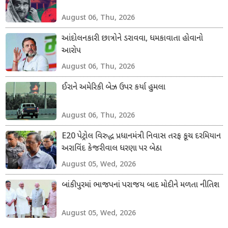
August 06, Thu, 2026
આંદોલનકારી છાત્રોને ડરાવવા, ધમકાવાતા હોવાનો
આરોપ
August 06, Thu, 2026
ઈરાને અમેરિકી બેઝ ઉપર કર્યા હુમલા
August 06, Thu, 2026
E20 પેટ્રોલ વિરુદ્ધ પ્રધાનમંત્રી નિવાસ તરફ કૂચ દરમિયાન
અરાવિંદ કેજરીવાલ ધરણા પર બેઠા
August 05, Wed, 2026
બાંકીપુરમાં ભાજપનાં પરાજય બાદ મોદીને મળતા નીતિશ
August 05, Wed, 2026