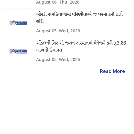
August 06, Thu, 2026
બોરડી સમઢિયાળામાં પરિણીતાએ જ ઘરમાં કરી હતી
ચોરી
August 05, Wed, 2026
ગોંડલની ગિર ગૌ જતન સંસ્થાનમાં મેનેજરે કરી રૂ.3.83
લાખની ઉચાપત
August 05, Wed, 2026
Read More