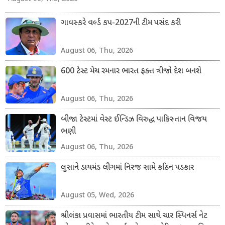
ગાવસ્કરે વર્લ્ડ કપ-2027ની ટીમ પસંદ કરી
August 06, Thu, 2026
600 ટેસ્ટ મેચ રમનાર ભારત ફક્ત ત્રીજો દેશ બનશે
August 06, Thu, 2026
બીજા ટેસ્ટમાં વેસ્ટ ઈન્ડિઝ વિરુદ્ધ પાકિસ્તાન વિજય
ભણી
August 06, Thu, 2026
લુસાને ડાયમંડ લીગમાં નિરજ સામે કઠિન પડકાર
August 05, Wed, 2026
શ્રીલંકા પ્રવાસમાં ભારતીય ટીમ સાથે ચાર સ્પિનર્સ નેટ