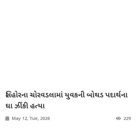
સિહોરના ચોરવડલામાં યુવકની બોથડ પદાર્થના
ઘા ઝીંકી હત્યા
May 12, Tue, 2026
229