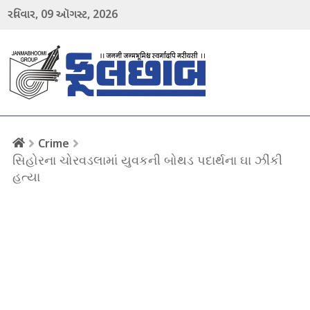
09
2026
રવિવાર,
ઑગસ્ટ,
menu
Crime
સિહોરના ચોરવડલામાં યુવકની બોથડ પદાર્થના ઘા ઝીંકી
હત્યા