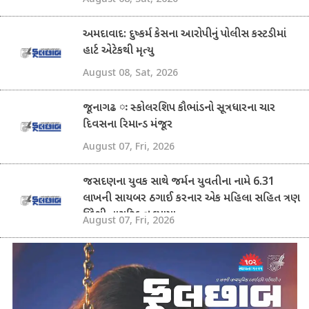
અમદાવાદ: દુષ્કર્મ કેસના આરોપીનું પોલીસ કસ્ટડીમાં
હાર્ટ એટેકથી મૃત્યુ
August 08, Sat, 2026
જૂનાગઢ ઃ સ્કોલરશિપ કૌભાંડનો સૂત્રધારના ચાર
દિવસના રિમાન્ડ મંજૂર
August 07, Fri, 2026
જસદણના યુવક સાથે જર્મન યુવતીના નામે 6.31
લાખની સાયબર ઠગાઈ કરનાર એક મહિલા સહિત ત્રણ
વિદેશી નાગરિક ઝડપાયા
August 07, Fri, 2026