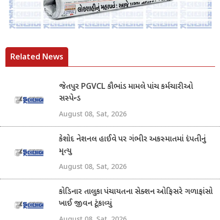
Related News
જેતપુર PGVCL કૌભાંડ મામલે પાંચ કર્મચારીઓ
સસ્પેન્ડ
August 08, Sat, 2026
કેશોદ નેશનલ હાઈવે પર ગંભીર અકસ્માતમાં દંપતીનું
મૃત્યુ
August 08, Sat, 2026
કોડિનાર તાલુકા પંચાયતના સેક્શન ઓફિસરે ગળાફાંસો
ખાઈ જીવન ટૂંકાવ્યું
August 08, Sat, 2026