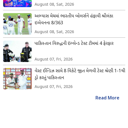
August 08, Sat, 2026
અભ્યાસ મેચમાં ભારતીય બોલર્સને હંફાવી શ્રીલંકા
ઇલેવનના 8/363
August 08, Sat, 2026
પાકિસ્તાન વિરુદ્ધની ઇંગ્લેન્ડ ટેસ્ટ ટીમમાં 4 ફેરફાર
August 07, Fri, 2026
વેસ્ટ ઈન્ડિઝ સામે 8 વિકેટે જીત મેળવી ટેસ્ટ શ્રેણી 1-1થી
ડ્રો કરતું પાકિસ્તાન
August 07, Fri, 2026
Read More