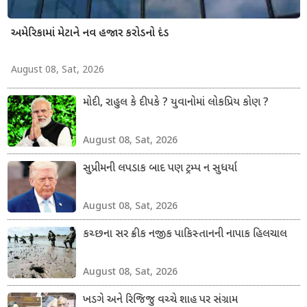
અમેરિકામાં મેટાને નવ હજાર કરોડનો દંડ
August 08, Sat, 2026
મોદી, રાહુલ કે દીપકે ? યુવાનોમાં લોકપ્રિય કોણ ?
August 08, Sat, 2026
સુપ્રીમની લપડાક બાદ પણ ટ્રમ્પ ન સુધર્યા
August 08, Sat, 2026
કચ્છના સર ક્રીક નજીક પાકિસ્તાનની નાપાક હિલચાલ
August 08, Sat, 2026
ખડગે અને રિજિજુ વચ્ચે શાહ પર સંગ્રામ