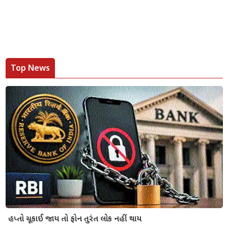
Top News
હપ્તો ચૂકાઈ જાય તો ફોન તુરંત લોક નહીં થાય