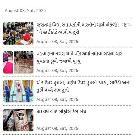
August 08, Sat, 2026
ગુજરાતમાં વિદ્યા સહાયકોની ભરતીનો માર્ગ મોકળો : TET-
1ને હાઈકોર્ટે આપી મંજૂરી
August 08, Sat, 2026
વઢવાણના નગરા ગામે વોંકળામાં નાહવા ગયેલા ચાર
યુવકના ડૂબી જવાથી મૃત્યુ
August 08, Sat, 2026
એક ઉપર હુમલો, ત્રણેય ઉપર હુમલો: પાક., સાઉદી અને
તુર્કી વચ્ચે સમજૂતી
August 08, Sat, 2026
40 વર્ષ બાદ બોફોર્સ કેસ બંધ
August 08, Sat, 2026