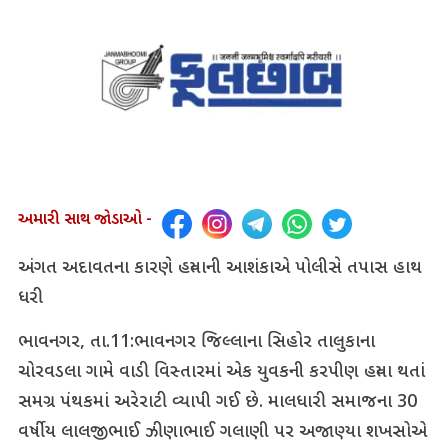
અમારી સાથ જોડાઓ -
અંગત અદાવતના કારણે હત્યાની આશંકાએ પોલીસે તપાસ હાથ
ધરી
ભાવનગર, તા.11:ભાવનગર જિલ્લાના સિહોર તાલુકાના
ચોરવડલા ગામે વાડી વિસ્તારમાં એક યુવકની કરપીણ હત્યા થતાં
સમગ્ર પંથકમાં અરેરાટી વ્યાપી ગઈ છે. માલધારી સમાજના 30
વર્ષીય લાલજીભાઈ ઝીણાભાઈ ગલાણી પર અજાણ્યા શખસોએ