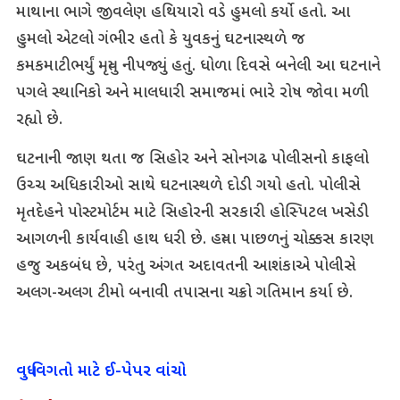
માથાના ભાગે જીવલેણ હથિયારો વડે હુમલો કર્યો હતો. આ
હુમલો એટલો ગંભીર હતો કે યુવકનું ઘટનાસ્થળે જ
કમકમાટીભર્યું મૃત્યુ નીપજ્યું હતું. ધોળા દિવસે બનેલી આ ઘટનાને
પગલે સ્થાનિકો અને માલધારી સમાજમાં ભારે રોષ જોવા મળી
રહ્યો છે.
ઘટનાની જાણ થતા જ સિહોર અને સોનગઢ પોલીસનો કાફલો
ઉચ્ચ અધિકારીઓ સાથે ઘટનાસ્થળે દોડી ગયો હતો. પોલીસે
મૃતદેહને પોસ્ટમોર્ટમ માટે સિહોરની સરકારી હોસ્પિટલ ખસેડી
આગળની કાર્યવાહી હાથ ધરી છે. હત્યા પાછળનું ચોક્કસ કારણ
હજુ અકબંધ છે, પરંતુ અંગત અદાવતની આશંકાએ પોલીસે
અલગ-અલગ ટીમો બનાવી તપાસના ચક્રો ગતિમાન કર્યા છે.
વધુ વિગતો માટે ઈ-પેપર વાંચો