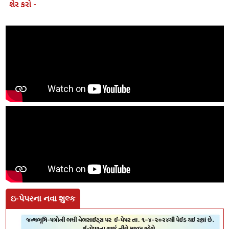
શેર કરો -
ઇ-પેપરના નવા શુલ્ક