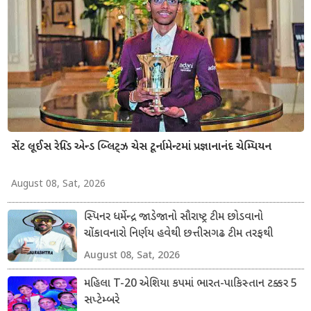
સેંટ લૂઈસ રેપિડ એન્ડ બ્લિટ્ઝ ચેસ ટૂર્નામેન્ટમાં પ્રજ્ઞાનાનંદ ચેમ્પિયન
August 08, Sat, 2026
સ્પિનર ધર્મેન્દ્ર જાડેજાનો સૌરાષ્ટ્ર ટીમ છોડવાનો
ચોંકાવનારો નિર્ણય હવેથી છત્તીસગઢ ટીમ તરફથી
ડોમેસ્ટિક ક્રિકેટ રમશે
August 08, Sat, 2026
મહિલા T-20 એશિયા કપમાં ભારત-પાકિસ્તાન ટક્કર 5
સપ્ટેમ્બરે