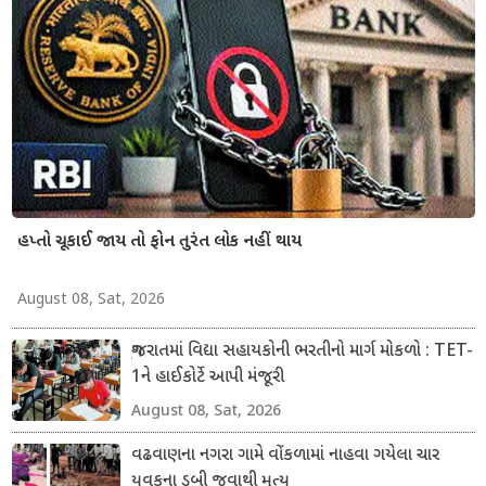
હપ્તો ચૂકાઈ જાય તો ફોન તુરંત લોક નહીં થાય
August 08, Sat, 2026
ગુજરાતમાં વિદ્યા સહાયકોની ભરતીનો માર્ગ મોકળો : TET-
1ને હાઈકોર્ટે આપી મંજૂરી
August 08, Sat, 2026
વઢવાણના નગરા ગામે વોંકળામાં નાહવા ગયેલા ચાર
યુવકના ડૂબી જવાથી મૃત્યુ