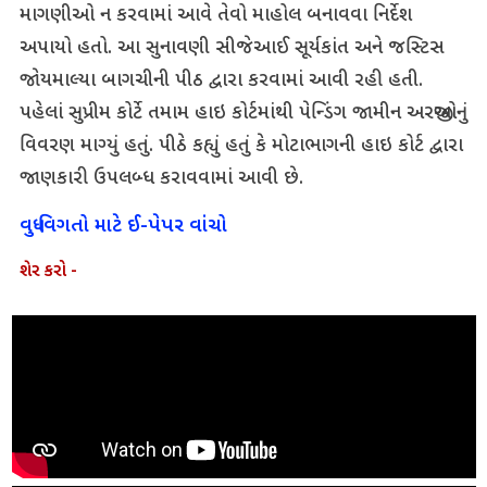
માગણીઓ ન કરવામાં આવે તેવો માહોલ બનાવવા નિર્દેશ
અપાયો હતો. આ સુનાવણી સીજેઆઈ સૂર્યકાંત અને જસ્ટિસ
જોયમાલ્યા બાગચીની પીઠ દ્વારા કરવામાં આવી રહી હતી.
પહેલાં સુપ્રીમ કોર્ટે તમામ હાઇ કોર્ટમાંથી પેન્ડિંગ જામીન અરજીઓનું
વિવરણ માગ્યું હતું. પીઠે કહ્યું હતું કે મોટાભાગની હાઇ કોર્ટ દ્વારા
જાણકારી ઉપલબ્ધ કરાવવામાં આવી છે.
વધુ વિગતો માટે ઈ-પેપર વાંચો
શેર કરો -