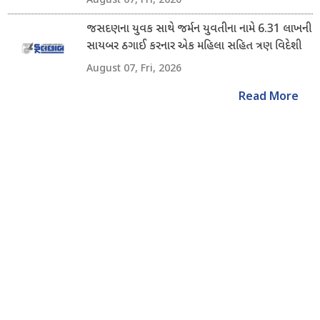
જસદણના યુવક સાથે જર્મન યુવતીના નામે 6.31 લાખની
સાયબર ઠગાઈ કરનાર એક મહિલા સહિત ત્રણ વિદેશી
નાગરિક ઝડપાયા
August 07, Fri, 2026
Read More