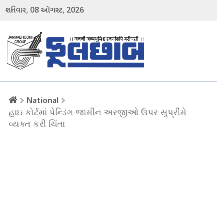
08
2026
શનિવાર,
ઑગસ્ટ,
menu
National
હાઇ કોર્ટમાં પેન્ડિંગ જામીન અરજીઓ ઉપર સુપ્રીમે
વ્યક્ત કરી ચિંતા