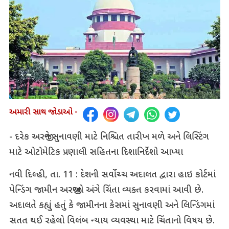
અમારી સાથ જોડાઓ -
-
દરેક અરજીને સુનાવણી માટે નિશ્ચિત તારીખ મળે અને લિસ્ટિંગ
માટે ઓટોમેટિક પ્રણાલી સહિતના દિશાનિર્દેશો આપ્યા
નવી દિલ્હી, તા. 11 : દેશની સર્વોચ્ચ અદાલત દ્વારા હાઇ કોર્ટમાં
પેન્ડિંગ જામીન અરજીઓ અંગે ચિંતા વ્યક્ત કરવામાં આવી છે.
અદાલતે કહ્યું હતું કે જામીનના કેસમાં સુનાવણી અને લિન્ડિંગમાં
સતત થઈ રહેલો વિલંબ ન્યાય વ્યવસ્થા માટે ચિંતાનો વિષય છે.