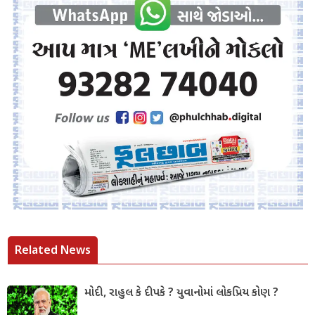
Related News
મોદી, રાહુલ કે દીપકે ? યુવાનોમાં લોકપ્રિય કોણ ?