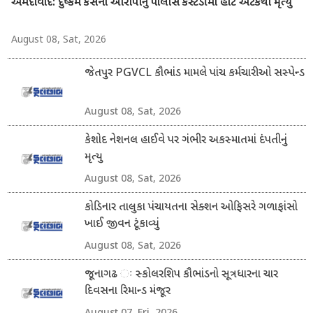
અમદાવાદ: દુષ્કર્મ કેસના આરોપીનું પોલીસ કસ્ટડીમાં હાર્ટ એટેકથી મૃત્યુ
August 08, Sat, 2026
જેતપુર PGVCL કૌભાંડ મામલે પાંચ કર્મચારીઓ સસ્પેન્ડ
August 08, Sat, 2026
કેશોદ નેશનલ હાઈવે પર ગંભીર અકસ્માતમાં દંપતીનું
મૃત્યુ
August 08, Sat, 2026
કોડિનાર તાલુકા પંચાયતના સેક્શન ઓફિસરે ગળાફાંસો
ખાઈ જીવન ટૂંકાવ્યું
August 08, Sat, 2026
જૂનાગઢ ઃ સ્કોલરશિપ કૌભાંડનો સૂત્રધારના ચાર
દિવસના રિમાન્ડ મંજૂર
August 07, Fri, 2026