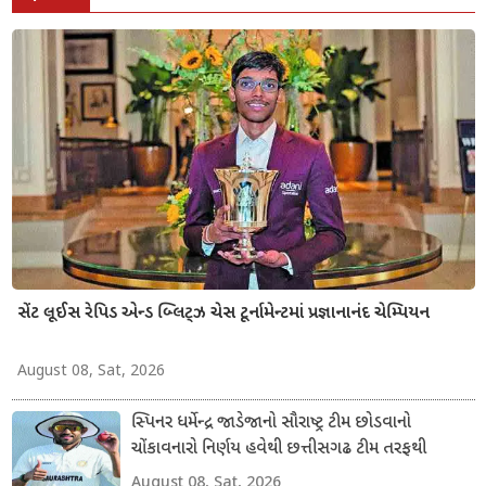
સેંટ લૂઈસ રેપિડ એન્ડ બ્લિટ્ઝ ચેસ ટૂર્નામેન્ટમાં પ્રજ્ઞાનાનંદ ચેમ્પિયન
August 08, Sat, 2026
સ્પિનર ધર્મેન્દ્ર જાડેજાનો સૌરાષ્ટ્ર ટીમ છોડવાનો
ચોંકાવનારો નિર્ણય હવેથી છત્તીસગઢ ટીમ તરફથી
ડોમેસ્ટિક ક્રિકેટ રમશે
August 08, Sat, 2026