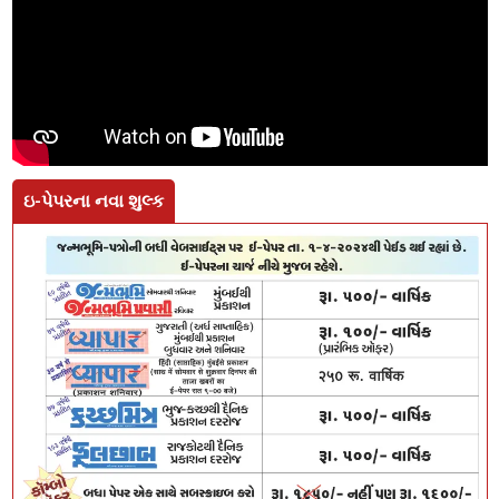
ઇ-પેપરના નવા શુલ્ક