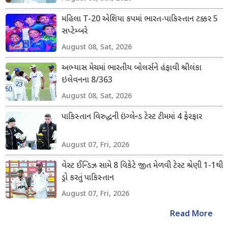
મહિલા T-20 એશિયા કપમાં ભારત-પાકિસ્તાન ટક્કર 5
સપ્ટેમ્બરે
August 08, Sat, 2026
અભ્યાસ મેચમાં ભારતીય બોલર્સને હંફાવી શ્રીલંકા
ઇલેવનના 8/363
August 08, Sat, 2026
પાકિસ્તાન વિરુદ્ધની ઇંગ્લેન્ડ ટેસ્ટ ટીમમાં 4 ફેરફાર
August 07, Fri, 2026
વેસ્ટ ઈન્ડિઝ સામે 8 વિકેટે જીત મેળવી ટેસ્ટ શ્રેણી 1-1થી
ડ્રો કરતું પાકિસ્તાન
August 07, Fri, 2026
Read More