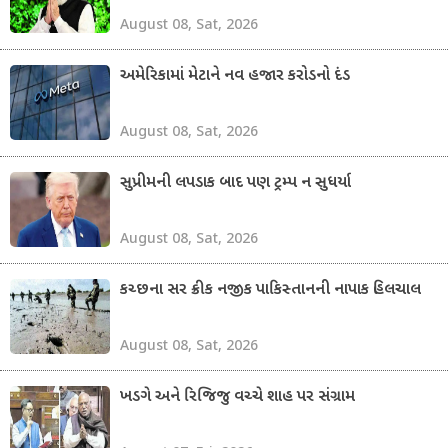
August 08, Sat, 2026
અમેરિકામાં મેટાને નવ હજાર કરોડનો દંડ
August 08, Sat, 2026
સુપ્રીમની લપડાક બાદ પણ ટ્રમ્પ ન સુધર્યા
August 08, Sat, 2026
કચ્છના સર ક્રીક નજીક પાકિસ્તાનની નાપાક હિલચાલ
August 08, Sat, 2026
ખડગે અને રિજિજુ વચ્ચે શાહ પર સંગ્રામ