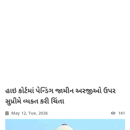
હાઇ કોર્ટમાં પેન્ડિંગ જામીન અરજીઓ ઉપર
સુપ્રીમે વ્યક્ત કરી ચિંતા
May 12, Tue, 2026
161