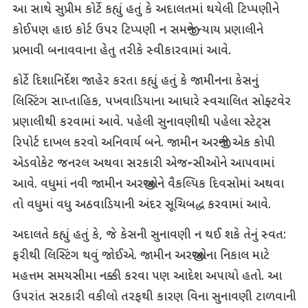
આ સાથે સુપ્રીમ કોર્ટે કહ્યું હતું કે અદાલતમાં થયેલી ટિપ્પણીને
કોઈપણ હાઇ કોર્ટ ઉપર ટિપ્પણી ન સમજીને ન્યાય પ્રણાલીને
પ્રભાવી બનાવવાના હેતુ તરીકે સ્વીકારવામાં આવે.
કોર્ટે દિશાનિર્દેશ જાહેર કરતા કહ્યું હતું કે જામીનના કેસનું
લિસ્ટિંગ સાપ્તાહિક, પખવાડિયાના આધારે સ્વચાલિત સોફ્ટવેર
પ્રણાલીથી કરવામાં આવે. પહેલી સુનાવણીથી પહેલા સ્ટેટ્સ
રિપોર્ટ દાખલ કરવો અનિવાર્ય બને. જામીન અરજીની એક કોપી
એડવોકેટ જનરલ અથવા સરકારી એજન્સીઓને આપવામાં
આવે. વધુમાં નવી જામીન અરજીઓને વૈકલ્પિક દિવસોમાં અથવા
તો વધુમાં વધુ અઠવાડિયાની અંદર સૂચિબદ્ધ કરવામાં આવે.
અદાલતે કહ્યું હતું કે, જે કેસની સુનાવણી ન થઈ શકે તેનું સ્વત:
ફરીથી લિસ્ટિંગ થવું જોઈએ. જામીન અરજીઓના નિકાલ માટે
મહત્તમ સમયસીમા નક્કી કરવા પણ આદેશ અપાયો હતો. આ
ઉપરાંત સરકારી વકીલો તરફથી કારણ વિના સુનાવણી ટાળવાની