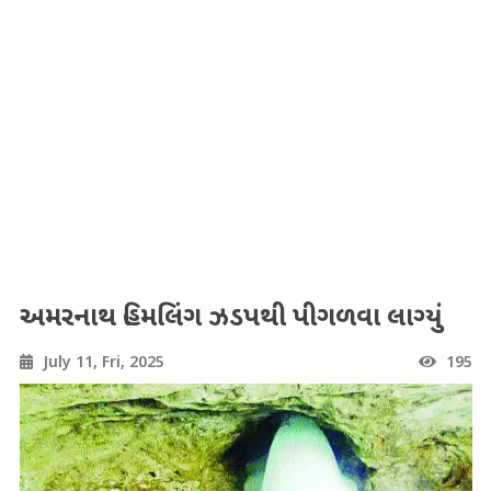
અમરનાથ હિમલિંગ ઝડપથી પીગળવા લાગ્યું
July 11, Fri, 2025
195