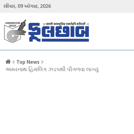
09
2026
રવિવાર,
ઑગસ્ટ,
menu
Top News
અમરનાથ હિમલિંગ ઝડપથી પીગળવા લાગ્યું