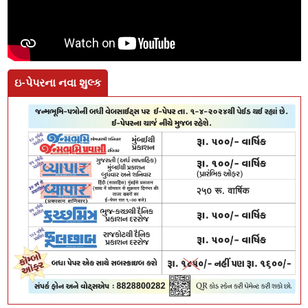
ઇ-પેપરના નવા શુલ્ક