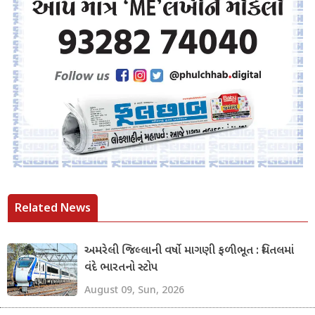
Related News
અમરેલી જિલ્લાની વર્ષો માગણી ફળીભૂત : ચિતલમાં
વંદે ભારતનો સ્ટોપ
August 09, Sun, 2026