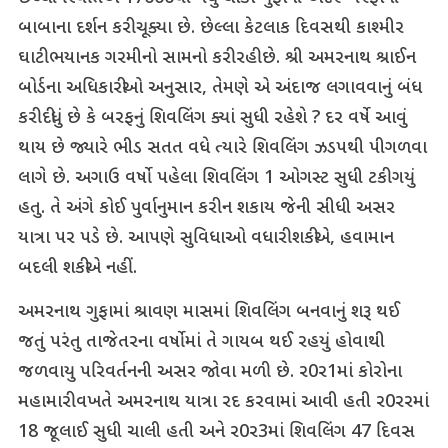
બાબાના દર્શન કરી ચૂક્યા છે. છેલ્લા કેટલાક દિવસથી કાશ્મીર
ઘાટી ભયાનક ગરમીનો સામનો કરી રહી છે. શ્રી અમરનાથ શ્રાઈન
બોર્ડના અધિકારીઓ અનુસાર, તેમણે એ અંદાજ લગાવવાનું બંધ
કરી દીધું છે કે બરફનું શિવલિંગ ક્યાં સુધી રહેશે ? દર વર્ષે આવું
થાય છે જ્યારે ભીડ સતત વધે ત્યારે શિવલિંગ ઝડપથી પીગળવા
લાગે છે. અગાઉ વર્ષો પહેલા શિવલિંગ 1 ઓગસ્ટ સુધી ટકી ગયું
હતુ. તે અંગે કોઈ પુર્વાનુમાન કરી ન શકાય જેની સીધી અસર
યાત્રા પર પડે છે. આપણે સુવિધાઓ વધારી શકીએ, હવામાન
બદલી શકીએ નહીં.
અમરનાથ ગુફામાં શ્રાવણ માસમાં શિવલિંગ બનવાનું શરૂ થઈ
જતું પરંતુ તાજેતરના વર્ષોમાં તે ગાયબ થઈ રહયું હોવાથી
જળવાયુ પરિવર્તનની અસર જોવા મળી છે. ર0ર1માં કોરોના
મહામારી વખતે અમરનાથ યાત્રા રદ કરવામાં આવી હતી ર0રરમાં
18 જૂલાઈ સુધી ચાલી હતી અને ર0ર3માં શિવલિંગ 47 દિવસ