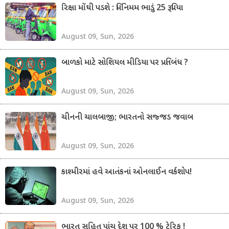
રિક્ષા મોંઘી પડશે : મિનિમમ ભાડું 25 રૂપિયા
August 09, Sun, 2026
બાળકો માટે સોશિયલ મીડિયા પર પ્રતિબંધ ?
August 09, Sun, 2026
ચીનની ચાલબાજી; ભારતનો સજ્જડ જવાબ
August 09, Sun, 2026
કાશ્મીરમાં હવે આતંકનાં ઓનલાઈન વર્કશોપ!
August 09, Sun, 2026
ભારત સહિત પાંચ દેશ પર 100 % ટેરિફ !