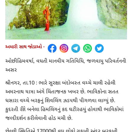
અમારી સાથ જોડાઓ -
ઓછી હિમવર્ષા, વધતી માનવીય ગતિવિધિ, જળવાયુ પરિવર્તનની
અસર
શ્રીનગર, તા.10 : ભારે સુરક્ષા બંદોબસ્ત વચ્ચે ચાલી રહેલી
અમરનાથ યાત્રા અંગે ચિંતાજનક ખબર છે. ભાવિકોના સતત
ધસારા વચ્ચે બરફનું શિવલિંગ ઝડપથી પીગળવા લાગ્યું છે.
કુદરતી રીતે બનેલા હિમલિંગનું કદ ઘટી રહયું હોવાથી ભાવિકોમાં
જલ્દી દર્શન કરી લેવાની હોડ મચી છે.
છેલ્લી સ્થિતિએ 17000થી વધુ લોકો ગુફાની અંદર બરફાની