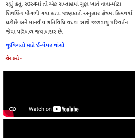
રહ્યું હતું. ર0ર4માં તો એક સપ્તાહમાં ગુફા ખાતે નાના-મોટા
શિવલિંગ પીગળી ગયા હતા. જાણકારો અનુસાર ક્ષેત્રમાં હિમવર્ષા
ઘટી છે અને માનવીય ગતિવિધિ વધવા સાથે જળવાયુ પરિવર્તન
જેવા પરિબળ જવાબદાર છે.
વધુ વિગતો માટે ઈ-પેપર વાંચો
શેર કરો -