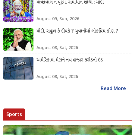
માત્ર સવાલ ન પૂછો, સમાધાન શોધો : મોદી
August 09, Sun, 2026
મોદી, રાહુલ કે દીપકે ? યુવાનોમાં લોકપ્રિય કોણ ?
August 08, Sat, 2026
અમેરિકામાં મેટાને નવ હજાર કરોડનો દંડ
August 08, Sat, 2026
Read More
Sports