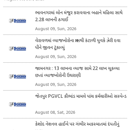
ભાવનગરમાં લોન મંજૂર કરાવવાના બહાને મહિલા સાથે
2.28 લાખની ઠગાઈ
August 09, Sun, 2026
વેરાવળમાં વ્યાજખોરોના ત્રાસથી કંટાળી યુવકે ઝેરી દવા
પીને જીવન ટૂંકાવ્યું
August 09, Sun, 2026
જામનગર : 13 લાખના વ્યાજ સામે 22 લાખ ચૂકવ્યા
છતાં વ્યાજખોરોની ઉઘરાણી
August 09, Sun, 2026
જેતપુર PGVCL કૌભાંડ મામલે પાંચ કર્મચારીઓ સસ્પેન્ડ
August 08, Sat, 2026
કેશોદ નેશનલ હાઈવે પર ગંભીર અકસ્માતમાં દંપતીનું