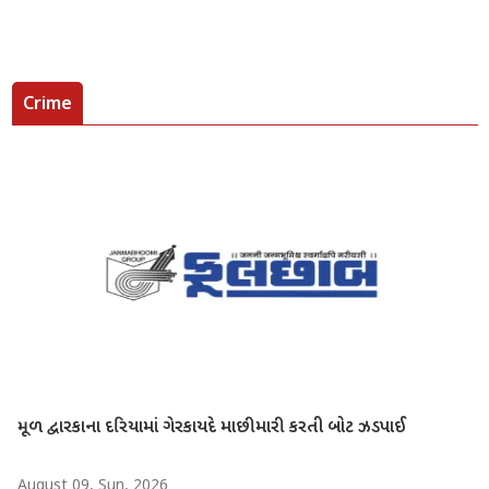
Crime
મૂળ દ્વારકાના દરિયામાં ગેરકાયદે માછીમારી કરતી બોટ ઝડપાઈ
August 09, Sun, 2026