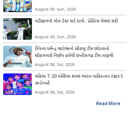
August 09, Sun, 2026
પડીક્કલનો ગોલ ટેસ્ટ માટે દાવો : પ્રેક્ટિસ મેચમાં સદી
August 09, Sun, 2026
સ્પિનર ધર્મેન્દ્ર જાડેજાનો સૌરાષ્ટ્ર ટીમ છોડવાનો
ચોંકાવનારો નિર્ણય હવેથી છત્તીસગઢ ટીમ તરફથી
ડોમેસ્ટિક ક્રિકેટ રમશે
August 08, Sat, 2026
મહિલા T-20 એશિયા કપમાં ભારત-પાકિસ્તાન ટક્કર 5
સપ્ટેમ્બરે
August 08, Sat, 2026
Read More