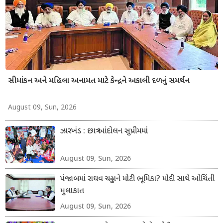
સીમાંકન અને મહિલા અનામત માટે કેન્દ્રને અકાલી દળનું સમર્થન
August 09, Sun, 2026
ઝારખંડ : છાત્ર આંદોલન સુપ્રીમમાં
August 09, Sun, 2026
પંજાબમાં રાઘવ ચઢ્ઢાને મોટી ભૂમિકા? મોદી સાથે ઓચિંતી
મુલાકાત
August 09, Sun, 2026