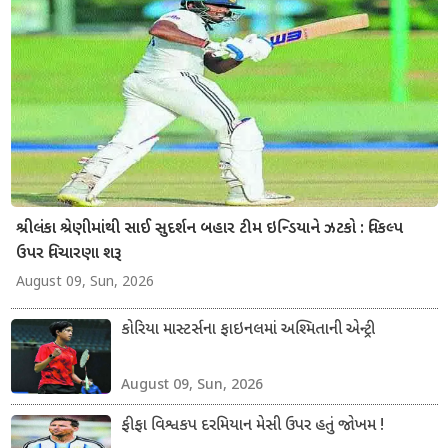
શ્રીલંકા શ્રેણીમાંથી સાઈ સુદર્શન બહાર ટીમ ઇન્ડિયાને ઝટકો : વિકલ્પ
ઉપર વિચારણા શરૂ
August 09, Sun, 2026
કોરિયા માસ્ટર્સના ફાઇનલમાં અશ્મિતાની એન્ટ્રી
August 09, Sun, 2026
ફીફા વિશ્વકપ દરમિયાન મેસી ઉપર હતું જોખમ !