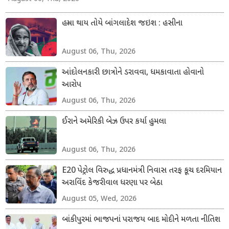
હત્યા થાય તોયે બાંગલાદેશ જઇશ : હસીના
August 06, Thu, 2026
આંદોલનકારી છાત્રોને ડરાવવા, ધમકાવાતા હોવાનો
આરોપ
August 06, Thu, 2026
ઈરાને અમેરિકી બેઝ ઉપર કર્યા હુમલા
August 06, Thu, 2026
E20 પેટ્રોલ વિરુદ્ધ પ્રધાનમંત્રી નિવાસ તરફ કૂચ દરમિયાન
અરાવિંદ કેજરીવાલ ધરણા પર બેઠા
August 05, Wed, 2026
બાંકીપુરમાં ભાજપનાં પરાજય બાદ મોદીને મળતા નીતિશ