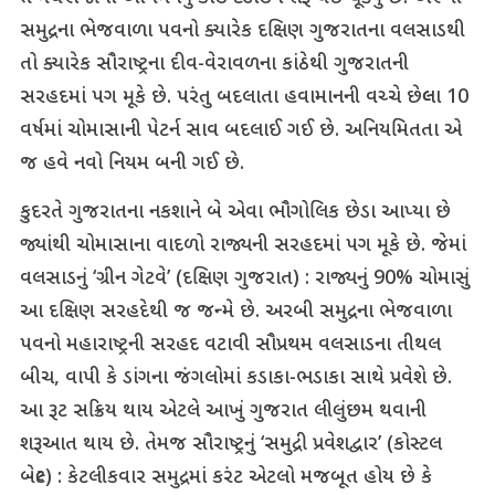
સમુદ્રના ભેજવાળા પવનો ક્યારેક દક્ષિણ ગુજરાતના વલસાડથી
તો ક્યારેક સૌરાષ્ટ્રના દીવ-વેરાવળના કાંઠેથી ગુજરાતની
સરહદમાં પગ મૂકે છે. પરંતુ બદલાતા હવામાનની વચ્ચે છેલ્લા 10
વર્ષમાં ચોમાસાની પેટર્ન સાવ બદલાઈ ગઈ છે. અનિયમિતતા એ
જ હવે નવો નિયમ બની ગઈ છે.
કુદરતે ગુજરાતના નકશાને બે એવા ભૌગોલિક છેડા આપ્યા છે
જ્યાંથી ચોમાસાના વાદળો રાજ્યની સરહદમાં પગ મૂકે છે. જેમાં
વલસાડનું ‘ગ્રીન ગેટવે’ (દક્ષિણ ગુજરાત) : રાજ્યનું 90% ચોમાસું
આ દક્ષિણ સરહદેથી જ જન્મે છે. અરબી સમુદ્રના ભેજવાળા
પવનો મહારાષ્ટ્રની સરહદ વટાવી સૌપ્રથમ વલસાડના તીથલ
બીચ, વાપી કે ડાંગના જંગલોમાં કડાકા-ભડાકા સાથે પ્રવેશે છે.
આ રૂટ સક્રિય થાય એટલે આખું ગુજરાત લીલુંછમ થવાની
શરૂઆત થાય છે. તેમજ સૌરાષ્ટ્રનું ‘સમુદ્રી પ્રવેશદ્વાર’ (કોસ્ટલ
બેલ્ટ) : કેટલીકવાર સમુદ્રમાં કરંટ એટલો મજબૂત હોય છે કે