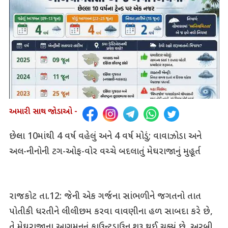
અમારી સાથ જોડાઓ -
છેલ્લા 10માંથી 4 વર્ષ વહેલું અને 4 વર્ષ મોડું; વાવાઝોડા અને
અલ-નીનોની ટગ-ઓફ-વોર વચ્ચે બદલાતું મેઘરાજાનું મુહૂર્ત
રાજકોટ તા.12: જેની એક ગર્જના સાંભળીને જગતનો તાત
પોતીકી ધરતીને લીલીછમ કરવા વાવણીના હળ સાબદા કરે છે,
તે મેઘરાજાના આગમનનું કાઉન્ટડાઉન શરૂ થઈ ચૂક્યું છે. અરબી