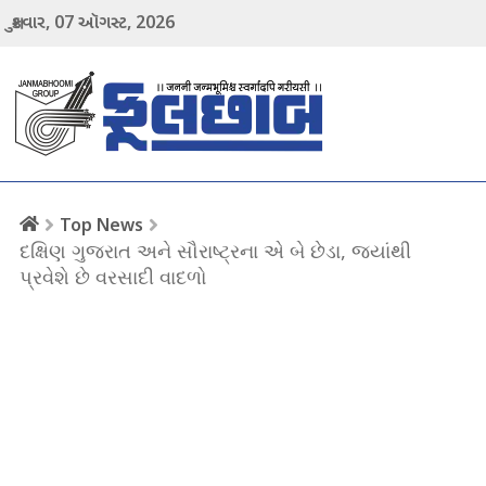
07
2026
શુક્રવાર,
ઑગસ્ટ,
menu
Top News
દક્ષિણ ગુજરાત અને સૌરાષ્ટ્રના એ બે છેડા, જ્યાંથી
પ્રવેશે છે વરસાદી વાદળો