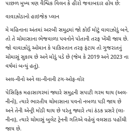
પાછળ મુખ્ય ત્રણ વૈશ્વિક વિલન કે હીરો જવાબદાર હોય છે:
વાવાઝોડાનો હાઇજેક પ્લાન
મે મહિનાના અંતમાં અરબી સમુદ્રમાં જો કોઈ મોટું વાવાઝોડું બને,
તો તે ચોમાસાના ભેજવાળા પવનોને પોતાની તરફ ખેંચી જાય છે.
જો વાવાઝોડું ઓમાન કે પાકિસ્તાન તરફ ફંટાય તો ગુજરાતનું
ચોમાસું સુકાય છે અને મોડું પડે છે (જેમ કે 2019 અને 2023 ના
વર્ષમાં બન્યું હતું).
અલ-નીનો અને લા-નીનાની ટગ-ઓફ-વોર
પેસિફિક મહાસાગરમાં જ્યારે સમુદ્રની સપાટી ગરમ થાય (અલ-
નીનો), ત્યારે ભારતીય ચોમાસાના પવનો નબળા પડી જાય છે
અને તેની એન્ટ્રી મોડી થાય છે પરંતુ જ્યારે ત્યાં ઠંડક પ્રસરે (લા-
નીના), ત્યારે ચોમાસું બુલેટ ટ્રેનની ગતિએ વહેલું વલસાડ પહોંચી
જાય છે.