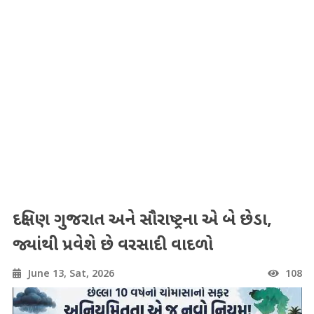
દક્ષિણ ગુજરાત અને સૌરાષ્ટ્રના એ બે છેડા,
જ્યાંથી પ્રવેશે છે વરસાદી વાદળો
June 13, Sat, 2026
108