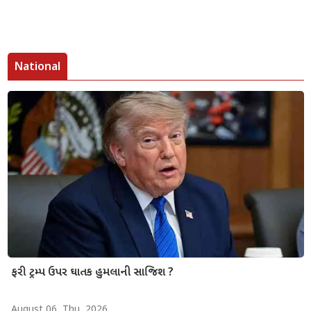
National
ફરી ટ્રમ્પ ઉપર ઘાતક હુમલાની સાજિશ ?
August 06, Thu, 2026