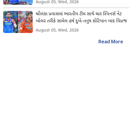
August 05, Wed, 2026
શ્રીલંકા પ્રવાસમાં ભારતીય ટીમ સાથે ચાર સ્પિનર્સ નેટ
બોલર તરીકે સામેલ હર્ષ દુબે-તનુષ કોટિયાન બાદ વિપ્રજ
નિગમ અને શિવાંગ કુમારનો સમાવેશ કરાયો
August 05, Wed, 2026
Read More