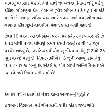
ચોમાસું વલસાડ પહોંચે તેની સાથે જ અથવા તેનાથી થોડું વહેલું
દક્ષિણ સૌરાષ્ટ્રના દીવ, વેરાવળ (ગીર સોમનાથ) કે મહુવાના કાંઠે
ત્રાટકે છે. આ રૂટ સક્રિય થાય ત્યારે કપાસ અને મગફળીના ગઢ
ગણાતા સૌરાષ્ટ્રમાં વાવણીના મંગળ દાસા બેસી જાય છે.
છેલ્લા 10 વર્ષના આ ઈતિહાસ પર નજર કરીએ તો ખબર પડે છે
કે 10 માંથી 4 વર્ષ ચોમાસું સમય કરતાં વહેલું (9 થી 13 જૂન
વચ્ચે) આવ્યું છે, જ્યારે 4 વર્ષ ચોમાસું નોંધપાત્ર મોડું (22 થી 25
જૂન વચ્ચે) પડ્યું છે. નિયત તારીખે (15 જૂને) આવ્યું હોય તેવું
માત્ર 2 વાર જ બન્યું છે. એટલે કે, ચોમાસામાં ‘અનિયમિતતા’ એ
જ હવે નવો નિયમ બની ગયો છે!
કેમ દર વર્ષે બદલાય છે મેઘરાજાના આગમનનું મુહૂર્ત ?
હવામાન વિજ્ઞાનના મતે ચોમાસાની સ્પીડ બ્રેકર જેવી ગતિ