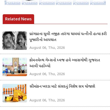
Related News
ધ્રાંગધ્રાના ચુલી નજીક તારંગા ધામમાં પત્નીની હત્યા કરી
પૂજારીનો આપઘાત
August 06, Thu, 2026
કોમનવેલ્થ ગેમ્સનો ધ્વજ હવે ગ્લાસગોથી ગુજરાત
આવી પહોંચ્યો
August 06, Thu, 2026
સીમાંકન ખરડા માટે સંસદનું વિશેષ સત્ર યોજાશે
August 06, Thu, 2026