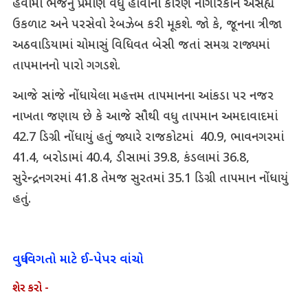
હવામાં ભેજનું પ્રમાણ વધુ હોવાના કારણે નાગરિકોને અસહ્ય
ઉકળાટ અને પરસેવો રેબઝેબ કરી મૂકશે. જો કે, જૂનના ત્રીજા
અઠવાડિયામાં ચોમાસું વિધિવત બેસી જતાં સમગ્ર રાજ્યમાં
તાપમાનનો પારો ગગડશે.
આજે સાંજે નોંધાયેલા મહત્તમ તાપમાનના આંકડા પર નજર
નાખતા જણાય છે કે આજે સૌથી વધુ તાપમાન અમદાવાદમાં
42.7 ડિગ્રી નોંધાયું હતું જ્યારે રાજકોટમાં 40.9, ભાવનગરમાં
41.4, બરોડામાં 40.4, ડીસામાં 39.8, કંડલામાં 36.8,
સુરેન્દ્રનગરમાં 41.8 તેમજ સુરતમાં 35.1 ડિગ્રી તાપમાન નોંધાયું
હતું.
વધુ વિગતો માટે ઈ-પેપર વાંચો
શેર કરો -