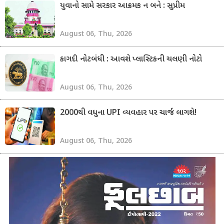
યુવાનો સામે સરકાર આક્રમક ન બને : સુપ્રીમ
August 06, Thu, 2026
કાગદી નોટબંધી : આવશે પ્લાસ્ટિકની ચલણી નોટો
August 06, Thu, 2026
2000થી વધુના UPI વ્યવહાર પર ચાર્જ લાગશે!
August 06, Thu, 2026