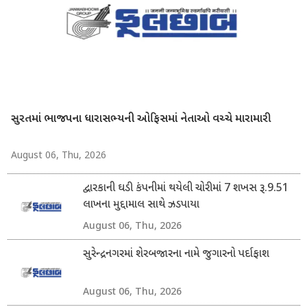
સુરતમાં ભાજપના ધારાસભ્યની ઓફિસમાં નેતાઓ વચ્ચે મારામારી
August 06, Thu, 2026
દ્વારકાની ઘડી કંપનીમાં થયેલી ચોરીમાં 7 શખસ રૂ.9.51
લાખના મુદ્દામાલ સાથે ઝડપાયા
August 06, Thu, 2026
સુરેન્દ્રનગરમાં શેરબજારના નામે જુગારનો પર્દાફાશ
August 06, Thu, 2026