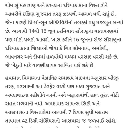
ચોમાસું મહારાષ્ટ્ર અને કરન્ડાના દરિયાકાંઠાના વિસ્તારોને
આવરીને દક્ષિણ ગુજરાત તરફ ઝડપથી આગળ વધી રહ્યું છે,
જેના કારણે પ્રિ-મોન્સૂન એક્ટિવિટીનો તબક્કો વધુ મજબૂત બન્યો
છે. આગામી 14થી 16 જૂન દરમિયાન સૌરાષ્ટ્રના વાતાવરણમાં
પણ મોટો પલટો આવશે. ખાસ કરીને 16 જૂનના રોજ સૌરાષ્ટ્રના
દરિયાકાંઠાના જિલ્લાઓ જેવા કે ગિર સોમનાથ, અમરેલી,
ભાવનગર અને દીવમાં હળવોથી મધ્યમ વરસાદ વરસી શકે છે,
જે ખેડૂતો માટે વાવણીલાયક સાબિત થઈ શકે છે.
હવામાન વિભાગના વૈજ્ઞાનિક રામાશ્રય યાદવના અનુસાર બીજી
તરફ, વરસાદની આ હેરફેર વચ્ચે પણ મધ્ય ગુજરાત અને
અમદાવાદના રહીશોને ગરમી અને બફારામાંથી હાલ તુરંત મોટી
રાહત મળવાની નથી. અમદાવાદ સાયન્સ સિટી અને
આસપાસના વિસ્તારોમાં આગામી 7 દિવસ સુધી મહત્તમ
તાપમાન 42 ડિગ્રી સેલ્સિયસની આસપાસ જ જળવાઈ રહેશે.