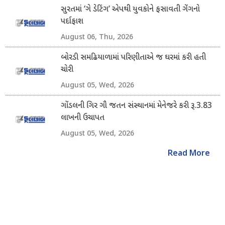
સુરતમાં ‘ગે ડેટિંગ’ એપથી યુવકોને ફસાવતી ગેંગનો
પર્દાફાશ
August 06, Thu, 2026
બોરડી સમઢિયાળામાં પરિણીતાએ જ ઘરમાં કરી હતી
ચોરી
August 05, Wed, 2026
ગોંડલની ગિર ગૌ જતન સંસ્થાનમાં મેનેજરે કરી રૂ.3.83
લાખની ઉચાપત
August 05, Wed, 2026
Read More