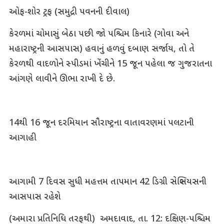
ઓફ-શોર ટ્રફ (સમુદ્રી પવનની દીવાલ)
કેરળમાં ચોમાસું બેઠા પછી જો પશ્ચિમ કિનારે (ગોવા અને
મહારાષ્ટ્રની આસપાસ) હવાનું હળવું દબાણ સર્જાય, તો તે
કેરળથી વાદળોને સ્પીડમાં ખેંચીને 15 જૂન પહેલા જ ગુજરાતના
આંગણે લાવીને ઊભા રાખી દે છે.
14થી 16 જૂન દરમિયાન સૌરાષ્ટ્રના વાતાવરણમાં પલટાની
આગાહી
આગામી 7 દિવસ સુધી મહત્તમ તાપમાન 42 ડિગ્રી સેલ્સિયસની
આસપાસ રહેશે
(અમારા પ્રતિનિધિ તરફથી) અમદાવાદ, તા. 12: દક્ષિણ-પશ્ચિમ