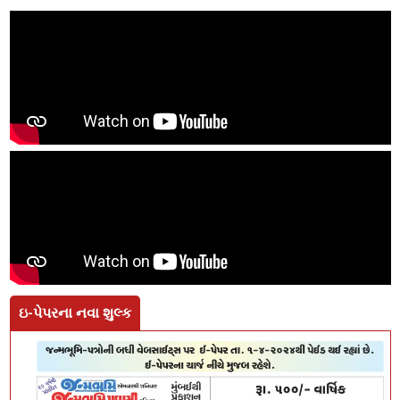
ઇ-પેપરના નવા શુલ્ક