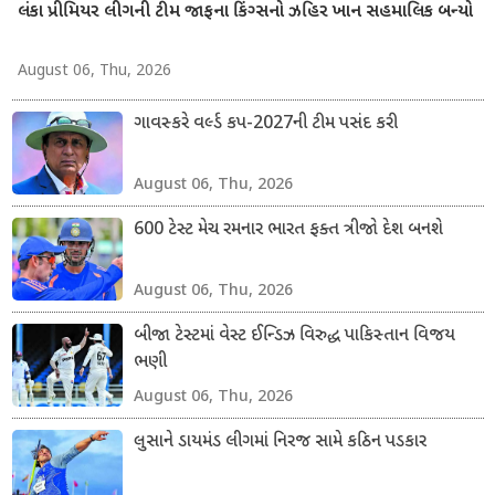
લંકા પ્રીમિયર લીગની ટીમ જાફના કિંગ્સનો ઝહિર ખાન સહમાલિક બન્યો
August 06, Thu, 2026
ગાવસ્કરે વર્લ્ડ કપ-2027ની ટીમ પસંદ કરી
August 06, Thu, 2026
600 ટેસ્ટ મેચ રમનાર ભારત ફક્ત ત્રીજો દેશ બનશે
August 06, Thu, 2026
બીજા ટેસ્ટમાં વેસ્ટ ઈન્ડિઝ વિરુદ્ધ પાકિસ્તાન વિજય
ભણી
August 06, Thu, 2026
લુસાને ડાયમંડ લીગમાં નિરજ સામે કઠિન પડકાર