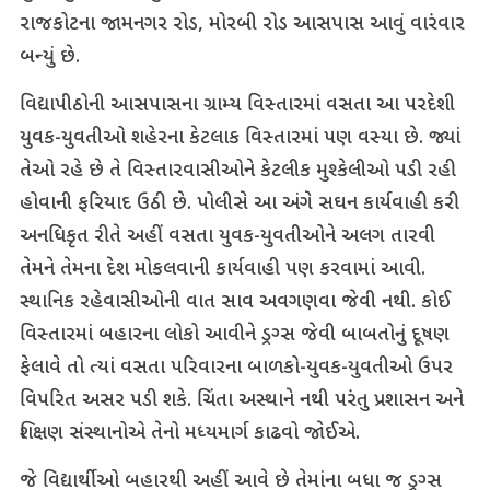
રાજકોટના જામનગર રોડ, મોરબી રોડ આસપાસ આવું વારંવાર
બન્યું છે.
વિદ્યાપીઠોની આસપાસના ગ્રામ્ય વિસ્તારમાં વસતા આ પરદેશી
યુવક-યુવતીઓ શહેરના કેટલાક વિસ્તારમાં પણ વસ્યા છે. જ્યાં
તેઓ રહે છે તે વિસ્તારવાસીઓને કેટલીક મુશ્કેલીઓ પડી રહી
હોવાની ફરિયાદ ઉઠી છે. પોલીસે આ અંગે સઘન કાર્યવાહી કરી
અનધિકૃત રીતે અહીં વસતા યુવક-યુવતીઓને અલગ તારવી
તેમને તેમના દેશ મોકલવાની કાર્યવાહી પણ કરવામાં આવી.
સ્થાનિક રહેવાસીઓની વાત સાવ અવગણવા જેવી નથી. કોઈ
વિસ્તારમાં બહારના લોકો આવીને ડ્રગ્સ જેવી બાબતોનું દૂષણ
ફેલાવે તો ત્યાં વસતા પરિવારના બાળકો-યુવક-યુવતીઓ ઉપર
વિપરિત અસર પડી શકે. ચિંતા અસ્થાને નથી પરંતુ પ્રશાસન અને
શિક્ષણ સંસ્થાનોએ તેનો મધ્યમાર્ગ કાઢવો જોઈએ.
જે વિદ્યાર્થીઓ બહારથી અહીં આવે છે તેમાંના બધા જ ડ્રગ્સ