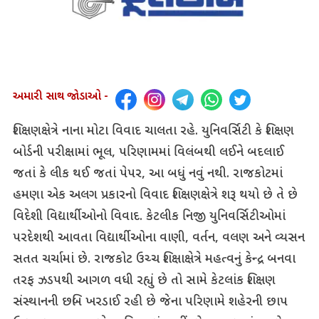
અમારી સાથ જોડાઓ -
શિક્ષણક્ષેત્રે નાના મોટા વિવાદ ચાલતા રહે. યુનિવર્સિટી કે શિક્ષણ
બોર્ડની પરીક્ષામાં ભૂલ, પરિણામમાં વિલંબથી લઈને બદલાઈ
જતાં કે લીક થઈ જતાં પેપર, આ બધું નવું નથી. રાજકોટમાં
હમણા એક અલગ પ્રકારનો વિવાદ શિક્ષણક્ષેત્રે શરૂ થયો છે તે છે
વિદેશી વિદ્યાર્થીઓનો વિવાદ. કેટલીક નિજી યુનિવર્સિટીઓમાં
પરદેશથી આવતા વિદ્યાર્થીઓના વાણી, વર્તન, વલણ અને વ્યસન
સતત ચર્ચામાં છે. રાજકોટ ઉચ્ચ શિક્ષાક્ષેત્રે મહત્વનું કેન્દ્ર બનવા
તરફ ઝડપથી આગળ વધી રહ્યું છે તો સામે કેટલાંક શિક્ષણ
સંસ્થાનની છબિ ખરડાઈ રહી છે જેના પરિણામે શહેરની છાપ