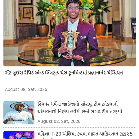
સેંટ લૂઈસ રેપિડ એન્ડ બ્લિટ્ઝ ચેસ ટૂર્નામેન્ટમાં પ્રજ્ઞાનાનંદ ચેમ્પિયન
August 08, Sat, 2026
સ્પિનર ધર્મેન્દ્ર જાડેજાનો સૌરાષ્ટ્ર ટીમ છોડવાનો
ચોંકાવનારો નિર્ણય હવેથી છત્તીસગઢ ટીમ તરફથી
ડોમેસ્ટિક ક્રિકેટ રમશે
August 08, Sat, 2026
મહિલા T-20 એશિયા કપમાં ભારત-પાકિસ્તાન ટક્કર 5