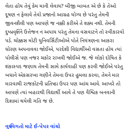
લેતા હોય તેવું કેમ માની લેવાય? બીજી બાબત એ છે કે તેઓ
દૂષણ ન ફેલાવે તેવો પ્રજાનો આગ્રહ યોગ્ય છે પરંતુ તેમની
જીવનશૈલી પણ આપણે જ નક્કી કરીએ તે શક્ય નથી. તેમની
દુષ્પ્રવૃત્તિને ઉત્તેજન ન અપાય પરંતુ તેમના વસવાટને તો સ્વીકારવો
પડે. ચોક્કસ મોટી યુનિવર્સિટીઓએ પોતે નિયંત્રણના આકરા
ધોરણ અપનાવવા જોઈએ, પરદેશી વિદ્યાર્થીઓ વસતા હોય ત્યાં
પોલીસે પણ નજર ચકોર રાખવી જોઈએ જ. જે લોકો દોષિત કે
શંકાસ્પદ જણાય તેમની સામે કાર્યવાહી પણ કરવી જોઈએ પરંતુ
બધાને એકસરખા ગણીને તેમના ઉપર હુમલા કરવા, તેમને માર
મારવાથી રાજકોટની પ્રતિષ્ઠા ઉપર પણ આંચ આવે. આખરે તો
આપણે ત્યાં બહારથી વિદ્યાર્થી આવે તે પણ વૈશ્વિક બનવાની
દિશામાં થયેલી ગતિ જ છે.
વધુ વિગતો માટે ઈ-પેપર વાંચો