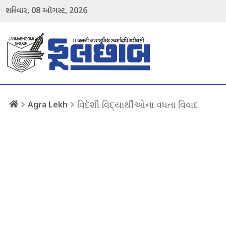
08
2026
શનિવાર,
ઑગસ્ટ,
menu
વિદેશી વિદ્યાર્થીઓના વધતા વિવાદ
Agra Lekh