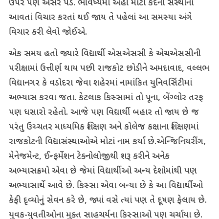
ઉપર પણ અસર પડે. ભવિષ્યમાં અહીં મોટા કદના સંસ્થાનો
આવતાં વિચાર કરતાં થઈ જાય તે પહેલાં આ સમસ્યા અંગે
વિચાર કરી લેવો જોઈએ.
એક સમય હતો જ્યારે વિદ્યાર્થી એસએસસી કે એચએસસીની
પરીક્ષામાં ઉત્તીર્ણ થાય પછી રાજકોટ છોડીને અમદાવાદ, વલ્લભ
વિદ્યાનગર કે વડોદરા જેવા શહેરમાં નામાંકિત યુનિવર્સિટીમાં
અભ્યાસ કરવા જતા. કેટલાક કિસ્સામાં તો પૂના, બેંગ્લોર તરફ
પણ ધસારો રહેતો. આજે પણ વિદ્યાર્થી બહાર તો જાય છે જ
પરંતુ ઉચ્ચતર માધ્યમિક શિક્ષણ અને કોલેજ કક્ષાના શિક્ષણમાં
રાજકોટની વિદ્યાસંસ્થાઓએ મોટાં નામ કર્યાં છે.એન્જિનિયરીંગ,
મેનેજમેન્ટ, ઈન્ફર્મેશન ટેક્નોલોજીથી શરૂ કરીને અનેક
અભ્યાસક્રમો એવા છે જેમાં વિદ્યાર્થીઓ અન્ય દેશોમાંથી પણ
અભ્યાસાર્થે આવે છે. કિસ્સા એવા બન્યા છે કે આ વિદ્યાર્થીઓ
કેફી દૃવ્યોનું સેવન કરે છે, જ્યાં વસે ત્યાં પણ તે દૂષણ ફેલાય છે.
યુવક-યુવતીઓના મુક્ત સાહચર્યના કિસ્સાઓ પણ ચર્ચાયા છે.