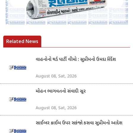
Related News
વાહનોનો થર્ડ પાર્ટી વીમો : સુપ્રીમનો ઉમદા નિર્દેશ
August 08, Sat, 2026
મોહન ભાગવતનો સંવાદી સૂર
August 08, Sat, 2026
સાઈબર ક્રાઈમ ઉપર સકંજો કસવા સુપ્રીમનો આદેશ