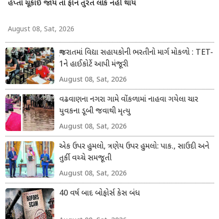
હપ્તો ચૂકાઈ જાય તો ફોન તુરંત લોક નહીં થાય
August 08, Sat, 2026
ગુજરાતમાં વિદ્યા સહાયકોની ભરતીનો માર્ગ મોકળો : TET-
1ને હાઈકોર્ટે આપી મંજૂરી
August 08, Sat, 2026
વઢવાણના નગરા ગામે વોંકળામાં નાહવા ગયેલા ચાર
યુવકના ડૂબી જવાથી મૃત્યુ
August 08, Sat, 2026
એક ઉપર હુમલો, ત્રણેય ઉપર હુમલો: પાક., સાઉદી અને
તુર્કી વચ્ચે સમજૂતી
August 08, Sat, 2026
40 વર્ષ બાદ બોફોર્સ કેસ બંધ