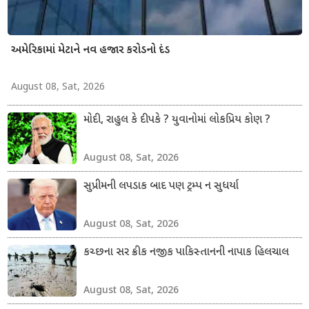
અમેરિકામાં મેટાને નવ હજાર કરોડનો દંડ
August 08, Sat, 2026
મોદી, રાહુલ કે દીપકે ? યુવાનોમાં લોકપ્રિય કોણ ?
August 08, Sat, 2026
સુપ્રીમની લપડાક બાદ પણ ટ્રમ્પ ન સુધર્યા
August 08, Sat, 2026
કચ્છના સર ક્રીક નજીક પાકિસ્તાનની નાપાક હિલચાલ
August 08, Sat, 2026