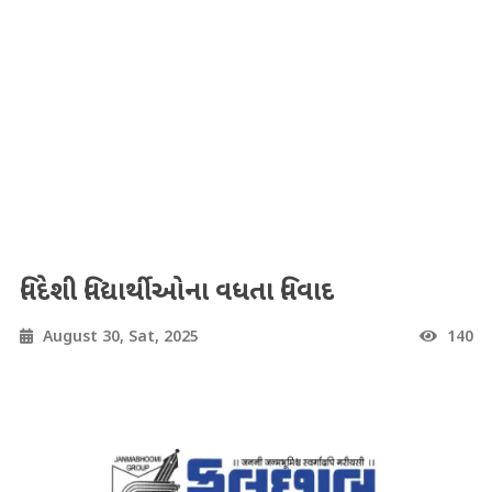
વિદેશી વિદ્યાર્થીઓના વધતા વિવાદ
August 30, Sat, 2025
140