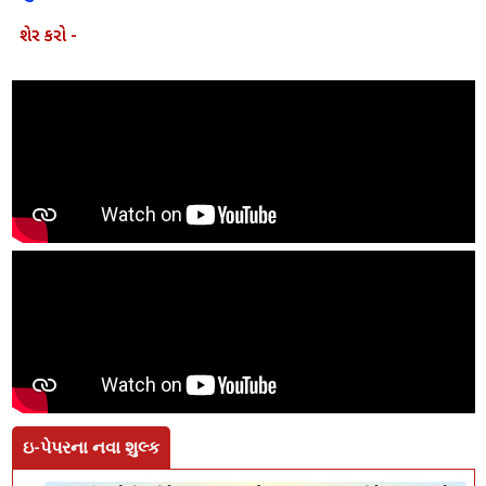
શેર કરો -
ઇ-પેપરના નવા શુલ્ક