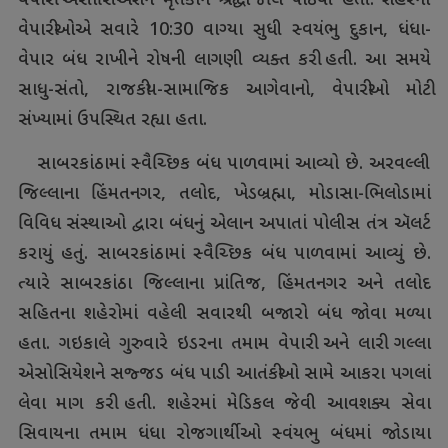
વેપારી એસોસિએશને મૃતકોને શ્રદ્ધાંજલિ પાઠવી હતી. શહેરના
વેપારીઓએ સવારે 10:30 વાગ્યા સુધી સ્વયંભુ દુકાન, ધંધા-
વેપાર બંધ રાખીને રોષની લાગણી વ્યક્ત કરી હતી. આ સમયે
સાધુ-સંતો, રાજકીય-સામાજિક આગેવાનો, વેપારીઓ મોટી
સંખ્યામાં ઉપસ્થિત રહ્યા હતા.
સાબરકાંઠામાં સ્વૈચ્છિક બંધ પાળવામાં આવ્યો છે. અરવલ્લી
જિલ્લાના હિંમતનગર, તલોદ, ખેડબ્રહ્મા, મોડાસા-ભિલોડામાં
વિવિધ સંસ્થાઓ દ્વારા બંધનું એલાન અપાતાં પોલીસ તંત્ર ઍલર્ટ
કરાયું હતું. સાબરકાંઠામાં સ્વૈચ્છિક બંધ પાળવામાં આવ્યું છે.
ત્યારે સાબરકાંઠા જિલ્લાના પ્રાંતિજ, હિંમતનગર અને તલોદ
સહિતના શહેરોમાં વહેલી સવારથી બજારો બંધ જોવા મળ્યા
હતા. ગઇકાલે ગુરુવારે ઇડરના તમામ વેપારી અને લારી ગલ્લા
એસોસિયેશને સજ્જડ બંધ પાડી આતંકીઓ સામે આકરા પગલાં
લેવા માગ કરી હતી. શહેરમાં મેડિકલ જેવી આવશક્ય સેવા
સિવાયના તમામ ધંધા રોજગાર્થીઓ સ્વંયભુ બંધમાં જોડાયા