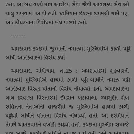
હતા. આ બંધ વચ્ચે માત્ર આરોગ્ય સેવા જેવી આવશક્ય સેવાઓ
ચાલુ રાખવામાં આવી હતી. દરમિયાન ઇડરના દરામલી ગામે પણ
આતંકી ઘટનાના વિરોધમાં બંધ પાળ્યો હતો.
--------
અમદાવાદ-કચ્છમાં જુમ્માની નમાઝમાં મુસ્લિમોએ કાળી પટ્ટી
બાંધી આતંકવાદનો વિરોધ કર્યો
અમદાવાદ, ગાંધીધામ, તા.25 : અમદાવાદમાં શુક્રવારની
નમાઝમાં મુસ્લિમોએ હાથમાં કાળી પટ્ટી બાંધીને નમાઝ પઢી
આતંકવાદ વિરુદ્ધ પોતાનો વિરોધ નોંધાવ્યો હતો. અમદાવાદના
લાલ દરવાજા વિસ્તારમાં ઈમરાન ખેડાવાલા, ગ્યાસુદ્દીન શેખ
સહિતના નેતાઓની હાજરીમાં જ મુસ્લિમોએ હાથમાં કાળી
પટ્ટીઓ બાંધીને પોતાનો વિરોધ નોંધાવ્યો હતો. આ દરમિયાન
તેમણે આતંકવાદને વખોડી કાઢ્યો હતો. કચ્છના મુસ્લીમ સમાજે