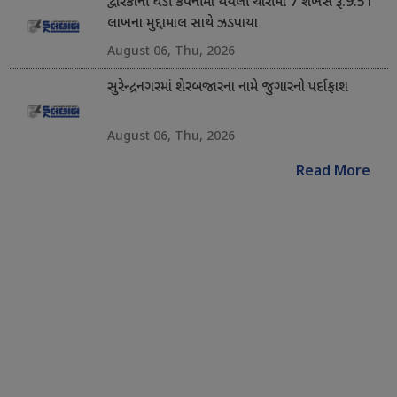
દ્વારકાની ઘડી કંપનીમાં થયેલી ચોરીમાં 7 શખસ રૂ.9.51
લાખના મુદ્દામાલ સાથે ઝડપાયા
August 06, Thu, 2026
સુરેન્દ્રનગરમાં શેરબજારના નામે જુગારનો પર્દાફાશ
August 06, Thu, 2026
Read More