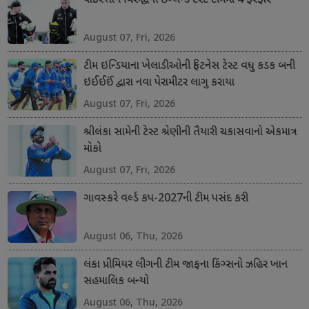
પાકિસ્તાન વિરુદ્ધની ઇંગ્લેન્ડ ટેસ્ટ ટીમમાં 4 ફેરફાર
August 07, Fri, 2026
ટીમ ઇન્ડિયાના ખેલાડીઓની ફિટનેસ ટેસ્ટ વધુ કડક બની
ઇઈઈઈં દ્વારા નવા પેરામીટર લાગુ કરાયા
August 07, Fri, 2026
શ્રીલંકા સામેની ટેસ્ટ શ્રેણીની તૈયારી ચકાસવાનો એકમાત્ર
મોકો
August 07, Fri, 2026
ગાવસ્કરે વર્લ્ડ કપ-2027ની ટીમ પસંદ કરી
August 06, Thu, 2026
લંકા પ્રીમિયર લીગની ટીમ જાફના કિંગ્સનો ઝહિર ખાન
સહમાલિક બન્યો
August 06, Thu, 2026