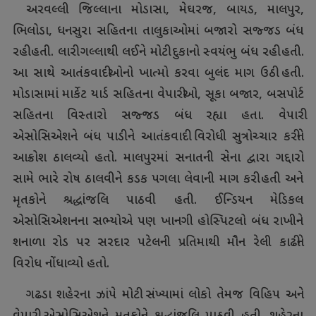
અરવલ્લી જિલ્લાના મોડાસા, મેઘરજ, બાયડ, માલપુર,
ભિલોડા, ધનસુરા સહિતના તાલુકાઓમાં બજારો સજ્જડ બંધ
રહી હતી. લારી ગલ્લાથી લઈને મોટી દુકાનો સ્વયંભુ બંધ રહી હતી.
આ સાથે આતંકવાદીઓનો ખાત્મો કરવા બુલંદ માગ ઉઠી હતી.
મોડાસામાં માર્કેટ યાર્ડ સહિતના વેપારીઓ, સૂકા બજાર, બસપોર્ટ
સહિતના વિસ્તારો સજ્જડ બંધ રહ્યા હતા. વેપારી
એસોસિએશને બંધ પાડીને આતંકવાદી વિરોધી સુત્રોચ્ચાર કરીને
આક્રોશ ઠાલવ્યો હતો. માલપુરમાં સનાતની સેના દ્વારા ગદ્દારો
સામે ભારે રોષ ઠાલવીને કડક પગલા લેવાની માગ કરી હતી અને
મૃતકોને શ્રદ્ધાંજલિ પાઠવી હતી. ઈન્ડિયન મેડિકલ
એસોસિએશનના સભ્યોએ પણ ખાનગી હોસ્પિટલો બંધ રાખીને
શનાળા રોડ પર સરદાર પટેલની પ્રતિમાથી મૌન રેલી કાઢીને
વિરોધ નોંધાવ્યો હતો.
ગઢડા શહેરના ઝાંપે મોટી સંખ્યામાં લોકો તેમજ વિહિપ અને