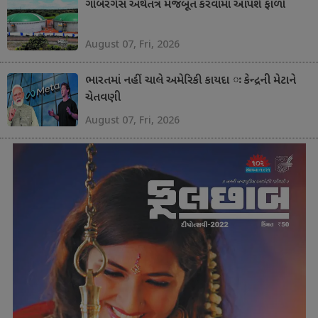
ગોબરગેસ અર્થતંત્ર મજબૂત કરવામાં આપશે ફાળો
August 07, Fri, 2026
ભારતમાં નહીં ચાલે અમેરિકી કાયદા ઃ કેન્દ્રની મેટાને
ચેતવણી
August 07, Fri, 2026