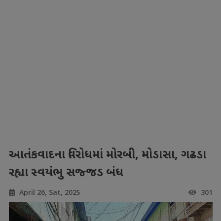
આતંકવાદના વિરોધમાં મોરબી, મોડાસા, ગઢડા
રહ્યા સ્વયંભુ સજ્જડ બંધ
April 26, Sat, 2025
301