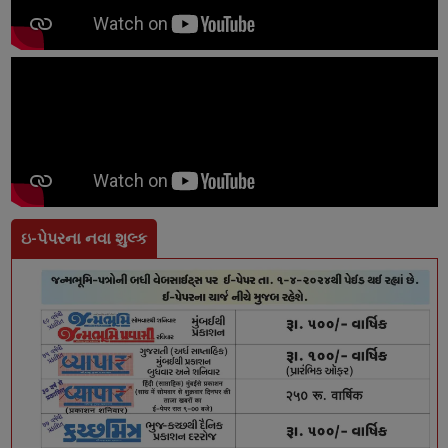
ઇ-પેપરના નવા શુલ્ક