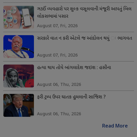
ઞઙઈં વ્યવહારો પર શુલ્ક વસૂલવાની મંજૂરી આપતું બિલ
લોકસભામાં પસાર
August 07, Fri, 2026
સરકારે વાત ન કરી એટલે જ આંદોલન થયું ઃ ભાગવત
August 07, Fri, 2026
હત્યા થાય તોયે બાંગલાદેશ જઇશ : હસીના
August 06, Thu, 2026
ફરી ટ્રમ્પ ઉપર ઘાતક હુમલાની સાજિશ ?
August 06, Thu, 2026
Read More