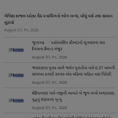
લેખિકા કાજલ ઓઝા વૈદ્ય સ્નાચિંગનો ભોગ બન્યા, મોંઘું પર્સ તથા સામાન
લૂંટાયો
August 07, Fri, 2026
જૂનાગઢ ઃ સ્કોલરશિપ કૌભાંડનો સૂત્રધારના ચાર
દિવસના રિમાન્ડ મંજૂર
August 07, Fri, 2026
જસદણના યુવક સાથે જર્મન યુવતીના નામે 6.31 લાખની
સાયબર ઠગાઈ કરનાર એક મહિલા સહિત ત્રણ વિદેશી
નાગરિક ઝડપાયા
August 07, Fri, 2026
શેરિયાખાણ ગામે નજીવી બાબતે બે જૂથ વચ્ચે અથડામણ,
વૃદ્ધનું શંકાસ્પદ મૃત્યુ
August 07, Fri, 2026