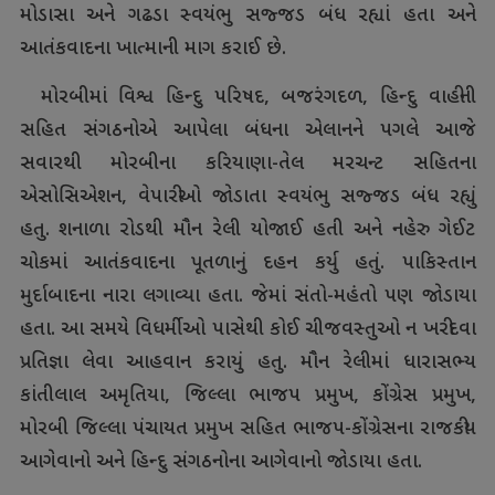
મોડાસા અને ગઢડા સ્વયંભુ સજ્જડ બંધ રહ્યાં હતા અને
આતંકવાદના ખાત્માની માગ કરાઈ છે.
મોરબીમાં વિશ્વ હિન્દુ પરિષદ, બજરંગદળ, હિન્દુ વાહીની
સહિત સંગઠનોએ આપેલા બંધના એલાનને પગલે આજે
સવારથી મોરબીના કરિયાણા-તેલ મરચન્ટ સહિતના
એસોસિએશન, વેપારીઓ જોડાતા સ્વયંભુ સજ્જડ બંધ રહ્યું
હતુ. શનાળા રોડથી મૌન રેલી યોજાઈ હતી અને નહેરુ ગેઈટ
ચોકમાં આતંકવાદના પૂતળાનું દહન કર્યુ હતું. પાકિસ્તાન
મુર્દાબાદના નારા લગાવ્યા હતા. જેમાં સંતો-મહંતો પણ જોડાયા
હતા. આ સમયે વિધર્મીઓ પાસેથી કોઈ ચીજવસ્તુઓ ન ખરીદવા
પ્રતિજ્ઞા લેવા આહવાન કરાયું હતુ. મૌન રેલીમાં ધારાસભ્ય
કાંતીલાલ અમૃતિયા, જિલ્લા ભાજપ પ્રમુખ, કોંગ્રેસ પ્રમુખ,
મોરબી જિલ્લા પંચાયત પ્રમુખ સહિત ભાજપ-કોંગ્રેસના રાજકીય
આગેવાનો અને હિન્દુ સંગઠનોના આગેવાનો જોડાયા હતા.