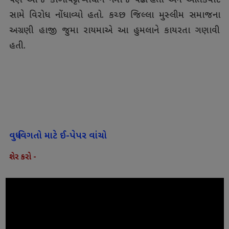
પણ આજે કાળીપટ્ટી બાંધીને નમાજ પઢી હતી અને આતંકવાદ
સામે વિરોધ નોંધાવ્યો હતો. કચ્છ જિલ્લા મુસ્લીમ સમાજના
અગ્રણી હાજી જુમા રાયમાએ આ હુમલાને કાયરતા ગણાવી
હતી.
વધુ વિગતો માટે ઈ-પેપર વાંચો
શેર કરો -