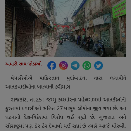
અમારી સાથ જોડાઓ -
વેપારીઓએ પાકિસ્તાન મુર્દાબાદના નારા લગાવીને
આતંકવાદીઓના ખાત્માની કરી માગ
રાજકોટ, તા.25 : જમ્મુ કાશ્મીરના પહેલગામમાં આતંકીઓની
ક્રુરતામાં પ્રવાસીઓ સહિત 27 માસુમ લોકોના જીવ ગયા છે. આ
ઘટનાનો દેશ-વિદેશમાં વિરોધ થઈ રહ્યો છે. ગુજરાત અને
સૌરાષ્ટ્રમાં પણ ઠેર ઠેર દેખાવો થઈ રહ્યાં છે ત્યારે આજે મોરબી,