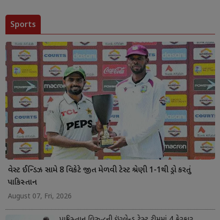
Sports
વેસ્ટ ઈન્ડિઝ સામે 8 વિકેટે જીત મેળવી ટેસ્ટ શ્રેણી 1-1થી ડ્રો કરતું
પાકિસ્તાન
August 07, Fri, 2026