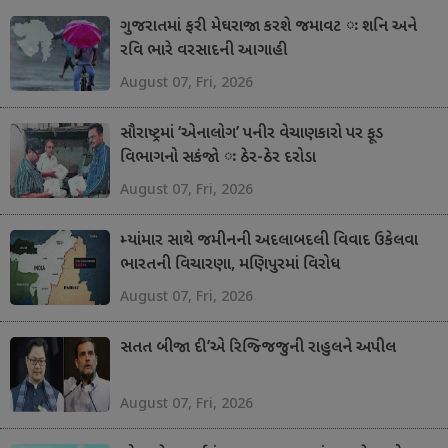
ગુજરાતમાં ફરી મેઘરાજા કરશે જમાવટ ઃ શનિ અને
રવિ ભારે વરસાદની આગાહી
August 07, Fri, 2026
સૌરાષ્ટ્રમાં ‘એનાલોગ’ પનીર વેચાણકારો પર ફૂડ
વિભાગનો સકંજો ઃ ઠેર-ઠેર દરોડા
August 07, Fri, 2026
મ્યાંમાર સાથે જમીનની અદલાબદલી વિવાદ ઉકેલવા
ભારતની વિચારણા, મણિપુરમાં વિરોધ
August 07, Fri, 2026
સતત બીજા દી’એ રિજ્જિજુની રાહુલને અપીલ
August 07, Fri, 2026