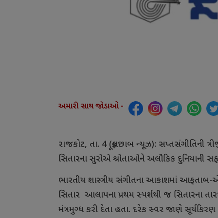
અમારી સાથ જોડાઓ -
રાજકોટ, તા. 4 (ફૂલછાબ ન્યૂઝ): સપ્તસંગીતિની ત
સિતારના સુરોએ શ્રોતાઓને અલૌકિક દુનિયાની સફ
ભારતીય શાસ્ત્રીય સંગીતના આકાશમાં આફતાબ-એ
સિતાર
આલાપના પ્રથમ સ્પર્શથી જ સિતારના તારથી
મંત્રમુગ્ધ કરી દેતા હતા. દરેક સ્વર જાણે સૂર્ય