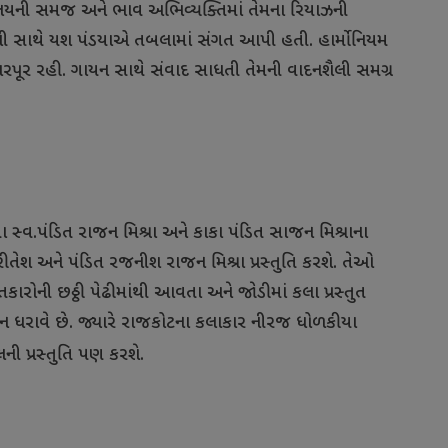
ા, લયની સમજ અને ભાવ અભિવ્યક્તિમાં તેમના રિયાઝની
ેમની સાથે યશ પંડયાએ તબલામાં સંગત આપી હતી. હાર્મોનિયમ
રપૂર રહી. ગાયન સાથે સંવાદ સાધતી તેમની વાદનશૈલી સમગ્ર
સ્વ.પંડિત રાજન મિશ્રા અને કાકા પંડિત સાજન મિશ્રાના
ીતેશ અને પંડિત રજનીશ રાજન મિશ્રા પ્રસ્તુતિ કરશે. તેઓ
તકારોની છઠ્ઠી પેઢીમાંથી આવતા અને જોડીમાં કલા પ્રસ્તુત
ઞાન ધરાવે છે. જ્યારે રાજકોટના કલાકાર નીરજ ધોળકીયા
ી પ્રસ્તુતિ પણ કરશે.