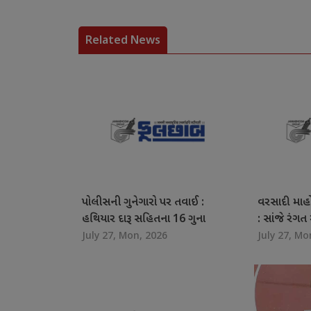
Related News
પોલીસની ગુનેગારો પર તવાઈ :
વરસાદી માહ
હથિયાર દારૂ સહિતના 16 ગુના
: સાંજે રંગ
July 27, Mon, 2026
July 27, Mo
નોંધાયા
રંગીલા શહે