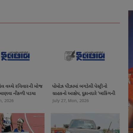
ોલ વચ્ચે રવિવારની મોજ
પોમોઝ પીઝામાં બગડેલી પેસ્ટ્રીનો
ત માણવા નીકળી પડયા
ગ્રાહકનો આક્ષેપ, દુકાનદારે ‘બાકિંગની
n, 2026
July 27, Mon, 2026
રના નગરજનો
ખામી’ ગણાવી