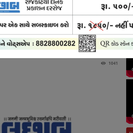
ોર્ટ
ક્રાઈમ
બ્રેકિંગ
અવસાન
રાજકોટ
યુઝ
ન્યુઝ
ન્યુઝ
નોંધ
સિટી
 સુરો શ્રોતાને રાગલોકમાં લઈ ગયા
ાને રાગલોકમાં લઈ ગયા
1041