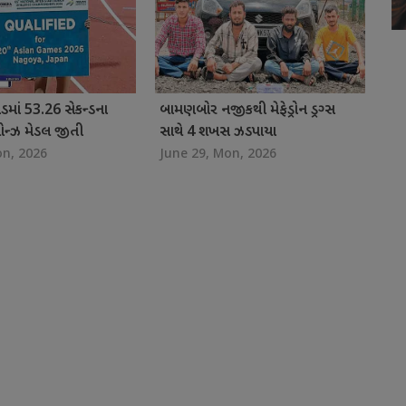
ડમાં 53.26 સેકન્ડના
બામણબોર નજીકથી મેફેડ્રોન ડ્રગ્સ
રોન્ઝ મેડલ જીતી
સાથે 4 શખસ ઝડપાયા
on, 2026
June 29, Mon, 2026