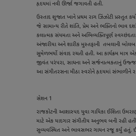
હૃદયમાં નવી ઊર્જા જગાવતી હતી.
ઉસ્તાદ શુજાત ખાને પ્રથમ રાગ ઝિંઝોટી પ્રસ્તુત કર્
જે સામાન્ય રીતે શાંતિ, પ્રેમ અને ભક્તિનો ભાવ દર્શા
કલાત્મક સંયમતા અને અભિવ્યક્તિપૂર્ણ સ્વચ્છંદ
અંજારીયા અને શારીક મુસ્તફાની
તબલાની બોલબાં
સુમેળભર્યો સંવાદ રચતી હતી. આ કાર્યક્રમ માત્ર એક
જીવંત પરંપરા, સાધના અને સર્જનાત્મકતાનું ઉજ
આ સંગીતરસના મીઠા સ્વરોને હૃદયમાં સંભાળીને ર
સેશન 1
રાજકોટની આશાસ્પદ યુવા ગાયિકા ઈશિતા ઉમરાણીયા દ
માટે એક યાદગાર સંગીતીય અનુભવ બની રહી હતી
સુવ્યવસ્થિત અને ભાવસભર ગાયન રજૂ કર્યું હતુ