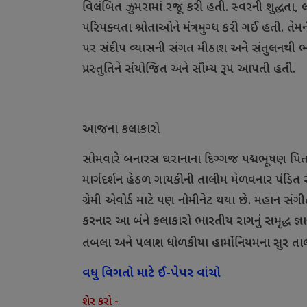
વિલંબિત ઝુમરામાં રજૂ કરી હતી. સ્વરની શુદ્ધત
પરિપક્વતા શ્રોતાઓને મંત્રમુગ્ધ કરી ગઈ હતી. ત
પર સંદીપ વ્યાસની સંગત મીઠાશ અને સંતુલનથી ભ
પ્રસ્તુતિને સંયોજિત અને સૌમ્ય રૂપ આપતી હતી.
આજના કલાકારો
સોમવારે બનારસ ઘરાનાના દિગ્ગજ પદ્મભૂષણ પિતા 
માર્ગદર્શન હેઠળ ગાયકીની તાલીમ મેળવનાર પંડિત ર
ગ્રેમી એવોર્ડ માટે પણ નોમીનેટ થયા છે. મહાન સંગી
કરનાર આ બંને કલાકારો ભારતીય રાગનું સમૃદ્ધ જ્
તબલા અને પલાશ ધોળકીયા હાર્મોનિયમના સુર તાલન
વધુ વિગતો માટે ઈ-પેપર વાંચો
શેર કરો -