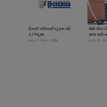
ડીઆઈ પાઈપલાઈનનું કામ વોર્ડ
400 મીટર દો
નં.17માં શૂન્ય
સમય સાથે બ્
July 27, Mon, 2026
June 29, M