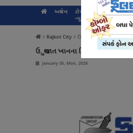
અગ્રલેખ
ટોપ
નેશનલ
સ્પ
ન્યુઝ
ન્યુઝ
ન્
ઉ. શુજાત ખાનના સિતારના
Rajkot City
ઉ. શુજાત ખાનના સિતારના સુરો શ્રોત
January 05, Mon, 2026