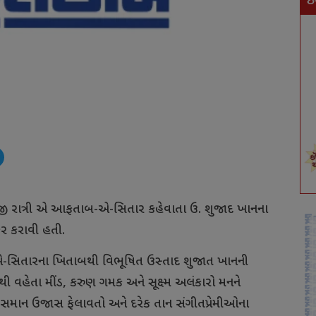
ઇ
્રીજી રાત્રી એ આફતાબ-એ-સિતાર કહેવાતા ઉ. શુજાદ ખાનના
ર કરાવી હતી.
-સિતારના ખિતાબથી વિભૂષિત ઉસ્તાદ શુજાત ખાનની
 વહેતા મીંડ, કરુણ ગમક અને સૂક્ષ્મ અલંકારો મનને
કિરણ સમાન ઉજાસ ફેલાવતો અને દરેક તાન સંગીતપ્રેમીઓના