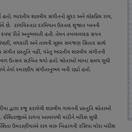
યો હતો. ભારતીય શાસ્ત્રીય સંગીતનો સુંદર અને લોકપ્રિય રાગ,
વે છે.
રાગવિસ્તાર દરમિયાન ઉસ્તાદ શુજાત ખાનની
તા સ્પષ્ટ રીતે અનુભવાતી હતી. તેમન તબલાવાદક સપન
ધણી, લયકારી અને તાલની સૂક્ષ્મ સમજણ સિતાર સાથે
 સંગીત પ્રસ્તુતિ નહીં, પરંતુ ભારતીય શાસ્ત્રીય સંગીતની
્જવળ ઉત્સવ સાબિત થયો હતો. શ્રોતાઓ લાંબા સમય સુધી
ાખે તેવો સ્મરણીય સંગીતાનુભવ બની રહ્યો હતો.
્વારા રજૂ કરાયેલી શાસ્ત્રીય ગાયનની પ્રસ્તુતિ શ્રોતાઓ
. ઈશિતાજીએ રાગના આલાપથી માંડીને બંદિશ સુધી
ં. ઈશિતા ઉમરાણીયાએ રાગ મારુ બિહાગની રસિયા મોરા બંદીશ