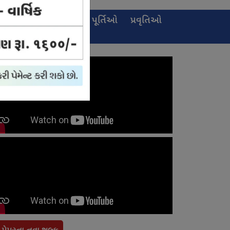
ઈ-
જાહેરખબર
પૂર્તિઓ
પ્રવૃતિઓ
પેપર