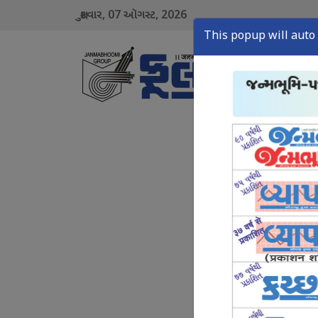
07
2026
શુક્રવાર,
ઑગસ્ટ,
This popup will auto 