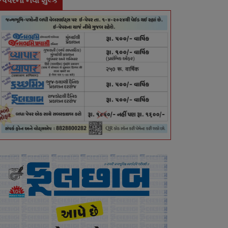
-પેપરના નવા શુલ્ક