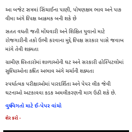
આ બજેટ સત્રમાં સિંચાઈના પાણી, પોષણક્ષમ ભાવ અને પાક
વીમા અંગે વિપક્ષ આક્રમક બની શકે છે
સતત વધતી જતી મોંઘવારી અને શિક્ષિત યુવાનો માટે
રોજગારીની તકો ઉભી કરવાના મુદ્દે વિપક્ષ સરકાર પાસે જવાબ
માંગે તેવી શક્યતા
ગ્રામીણ વિસ્તારોમાં શાળાઓની ઘટ અને સરકારી હોસ્પિટલોમાં
સુવિધાઓના કથિત અભાવ અંગે ચર્ચાની શક્યતા
સ્પર્ધાત્મક પરીક્ષાઓમાં પારદર્શિતા અને પેપર લીક જેવી
ઘટનાઓ અટકાવવા કડક અમલીકરણની માગ ઉઠી શકે છે.
વધુ વિગતો માટે ઈ-પેપર વાંચો
શેર કરો -