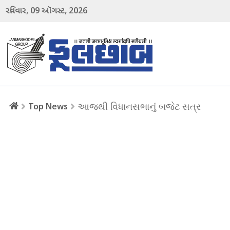
09
2026
રવિવાર,
ઑગસ્ટ,
menu
આજથી વિધાનસભાનું બજેટ સત્ર
Top News