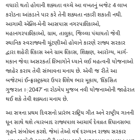
વધારો થતો હોવાની શક્યતા વચ્ચે આ વખતનું બજેટ 4 લાખ
કરોડના આંકડાને પાર કરે તેની શક્યતા નકારી શકાતી નથી.
આગામી એપ્રિલ-મેની આસપાસ નગરપાલિકાઓ,
મહાનગરપાલિકાઓ, ગ્રામ, તાલુકા, જિલ્લા પંચાયતો જેવી
સ્થાનિક સ્વરાજ્યની ચૂંટણીઓ હોવાને કારણે રાજ્ય સરકાર
દ્વારા શહેરી વિકાસ અને ગ્રામ વિકાસ, શિક્ષણ, આરોગ્ય, માર્ગ-
મકાન જેવા અસરકર્તા વિભાગોને ધ્યાને લઈ મહત્વની યોજનાઓ
જાહેર કરાય તેવી સંભાવના મનાય છે. એવી જ રીતે આ
બજેટમાં ઈન્ફ્રાસ્ટ્રક્ચર ઉપર વિશેષ ભાર મૂકાય, ’વિકસિત
ગુજરાત ।઼2047’ ના રોડમેપ મુજબ નવી યોજનાઓની જાહેરાત
થઈ શકે તેવી શક્યતા મનાય છે.
આ સત્રના પ્રથમ દિવસનો પ્રારંભ રાષ્ટ્રિય ગીત અને રાષ્ટ્રીય ગાનની
ધૂન સાથે થશે ત્યારબાદ રાજ્યપાલ આચાર્ય દેવવ્રત વિધાનસભા
ગૃહને સંબોધન કરશે. જેમાં તેઓ વર્ષ દરમ્યાન રાજ્ય સરકાર