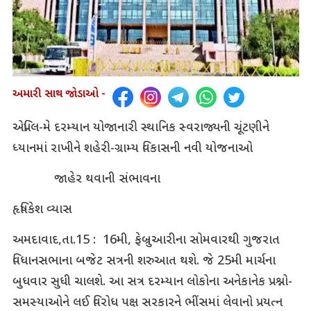
અમારી સાથ જોડાઓ -
એપ્રિલ-મે દરમ્યાન યોજાનારી સ્થાનિક સ્વરાજ્યની ચૂંટણીને
ધ્યાનમાં રાખીને શહેરી-ગ્રામ્ય વિકાસની નવી યોજનાઓ
જાહેર થવાની સંભાવના
હૃષિકેશ વ્યાસ
અમદાવાદ,તા.15 : 16મી, ફેબ્રુઆરીના સોમવારથી ગુજરાત
વિધાનસભાના બજેટ સત્રની શરુઆત થશે. જે 25મી માર્ચના
બુધવાર સુધી ચાલશે. આ સત્ર દરમ્યાન લોકોના અનેકાનેક પ્રશ્નો-
સમસ્યાઓને લઈ વિરોધ પક્ષ સરકારને ભીંસમાં લેવાનો પ્રયત્ન