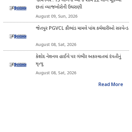
જામનગર : 13 લાખના વ્યાજ સામે 22 લાખ ચૂકવ્યા
છતાં વ્યાજખોરોની ઉઘરાણી
August 09, Sun, 2026
જેતપુર PGVCL કૌભાંડ મામલે પાંચ કર્મચારીઓ સસ્પેન્ડ
August 08, Sat, 2026
કેશોદ નેશનલ હાઈવે પર ગંભીર અકસ્માતમાં દંપતીનું
મૃત્યુ
August 08, Sat, 2026
Read More