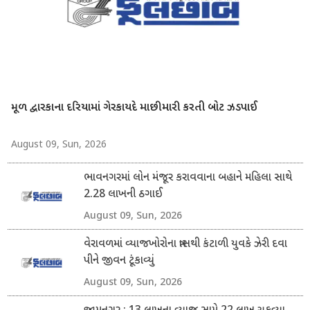
મૂળ દ્વારકાના દરિયામાં ગેરકાયદે માછીમારી કરતી બોટ ઝડપાઈ
August 09, Sun, 2026
ભાવનગરમાં લોન મંજૂર કરાવવાના બહાને મહિલા સાથે
2.28 લાખની ઠગાઈ
August 09, Sun, 2026
વેરાવળમાં વ્યાજખોરોના ત્રાસથી કંટાળી યુવકે ઝેરી દવા
પીને જીવન ટૂંકાવ્યું
August 09, Sun, 2026