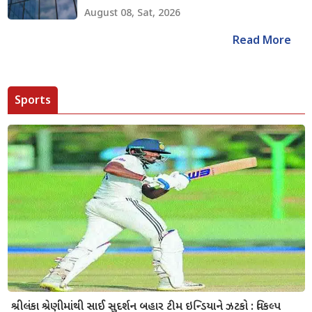
August 08, Sat, 2026
Read More
Sports
શ્રીલંકા શ્રેણીમાંથી સાઈ સુદર્શન બહાર ટીમ ઇન્ડિયાને ઝટકો : વિકલ્પ