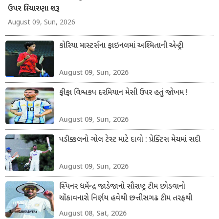
ઉપર વિચારણા શરૂ
August 09, Sun, 2026
કોરિયા માસ્ટર્સના ફાઇનલમાં અશ્મિતાની એન્ટ્રી
August 09, Sun, 2026
ફીફા વિશ્વકપ દરમિયાન મેસી ઉપર હતું જોખમ !
August 09, Sun, 2026
પડીક્કલનો ગોલ ટેસ્ટ માટે દાવો : પ્રેક્ટિસ મેચમાં સદી
August 09, Sun, 2026
સ્પિનર ધર્મેન્દ્ર જાડેજાનો સૌરાષ્ટ્ર ટીમ છોડવાનો
ચોંકાવનારો નિર્ણય હવેથી છત્તીસગઢ ટીમ તરફથી
ડોમેસ્ટિક ક્રિકેટ રમશે
August 08, Sat, 2026