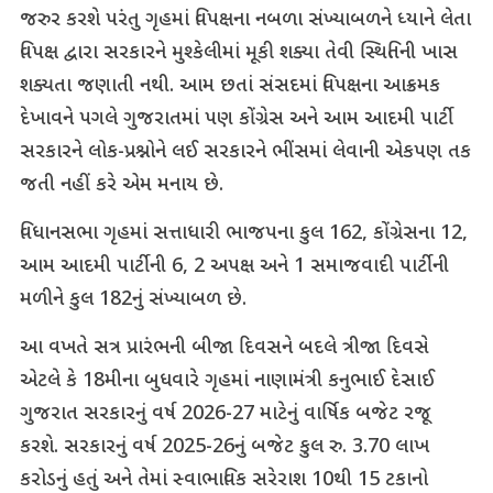
જરુર કરશે પરંતુ ગૃહમાં વિપક્ષના નબળા સંખ્યાબળને ધ્યાને લેતા
વિપક્ષ દ્વારા સરકારને મુશ્કેલીમાં મૂકી શક્યા તેવી સ્થિતિની ખાસ
શક્યતા જણાતી નથી. આમ છતાં સંસદમાં વિપક્ષના આક્રમક
દેખાવને પગલે ગુજરાતમાં પણ કોંગ્રેસ અને આમ આદમી પાર્ટી
સરકારને લોક-પ્રશ્નોને લઈ સરકારને ભીંસમાં લેવાની એકપણ તક
જતી નહીં કરે એમ મનાય છે.
વિધાનસભા ગૃહમાં સત્તાધારી ભાજપના કુલ 162, કોંગ્રેસના 12,
આમ આદમી પાર્ટીની 6, 2 અપક્ષ અને 1 સમાજવાદી પાર્ટીની
મળીને કુલ 182નું સંખ્યાબળ છે.
આ વખતે સત્ર પ્રારંભની બીજા દિવસને બદલે ત્રીજા દિવસે
એટલે કે 18મીના બુધવારે ગૃહમાં નાણામંત્રી કનુભાઈ દેસાઈ
ગુજરાત સરકારનું વર્ષ 2026-27 માટેનું વાર્ષિક બજેટ રજૂ
કરશે. સરકારનું વર્ષ 2025-26નું બજેટ કુલ રુ. 3.70 લાખ
કરોડનું હતું અને તેમાં સ્વાભાવિક સરેરાશ 10થી 15 ટકાનો