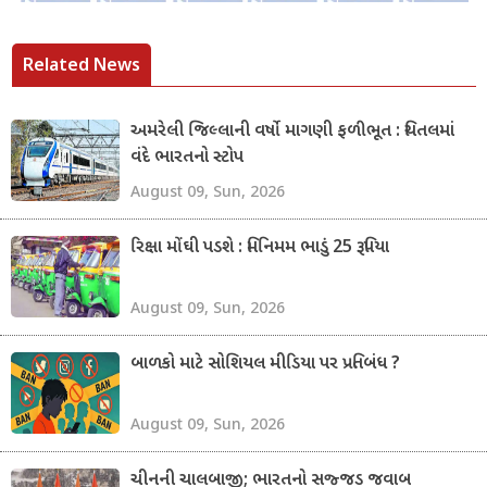
Related News
અમરેલી જિલ્લાની વર્ષો માગણી ફળીભૂત : ચિતલમાં
વંદે ભારતનો સ્ટોપ
August 09, Sun, 2026
રિક્ષા મોંઘી પડશે : મિનિમમ ભાડું 25 રૂપિયા
August 09, Sun, 2026
બાળકો માટે સોશિયલ મીડિયા પર પ્રતિબંધ ?
August 09, Sun, 2026
ચીનની ચાલબાજી; ભારતનો સજ્જડ જવાબ