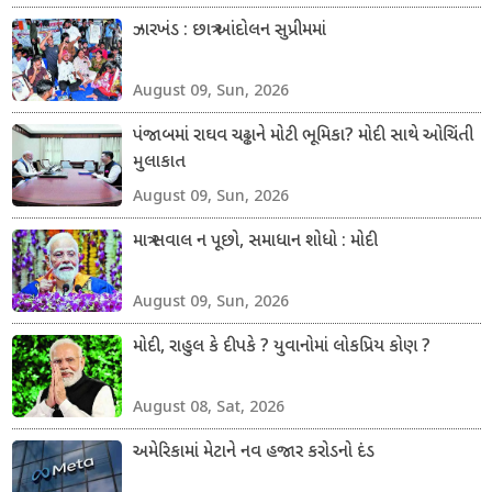
ઝારખંડ : છાત્ર આંદોલન સુપ્રીમમાં
August 09, Sun, 2026
પંજાબમાં રાઘવ ચઢ્ઢાને મોટી ભૂમિકા? મોદી સાથે ઓચિંતી
મુલાકાત
August 09, Sun, 2026
માત્ર સવાલ ન પૂછો, સમાધાન શોધો : મોદી
August 09, Sun, 2026
મોદી, રાહુલ કે દીપકે ? યુવાનોમાં લોકપ્રિય કોણ ?
August 08, Sat, 2026
અમેરિકામાં મેટાને નવ હજાર કરોડનો દંડ