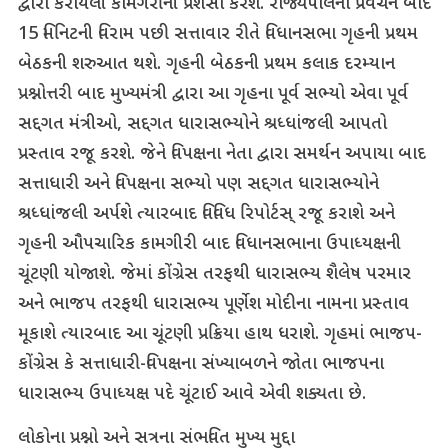
દ્વારા કરાયેલી કામગરીની પ્રશંસા કરશે. રાજ્યપાલના પ્રવચન બાદ
15 મિનિટની વિરામ પછી સત્તાવાર રીતે વિધાનસભા ગૃહની પ્રથમ
બેઠકની શરુઆત થશે. ગૃહની બેઠકની પ્રથમ કલાક દરમ્યાન
પ્રશ્નોત્તરી બાદ મુખ્યમંત્રી દ્વારા આ ગૃહના પૂર્વ સભ્યો એવા પૂર્વ
સદ્દગત મંત્રીઓ, સદ્દગત ધારાસભ્યોને શ્રધ્ધાંજલી આપતો
પ્રસ્તાવ રજૂ કરશે. જેને વિપક્ષના નેતા દ્વારા સમર્થન અપાયા બાદ
સત્તાધારી અને વિપક્ષના સભ્યો પણ સદ્દગત ધારાસભ્યોને
શ્રધ્ધાંજલી અર્પશે ત્યારબાદ વિવિધ રિપોર્ટસ્ રજૂ કરાશે અને
ગૃહની ઔપચારિક કામગીરી બાદ વિધાનસભાના ઉપાધ્યક્ષની
ચૂંટણી યોજાશે. જેમાં કોંગ્રેસ તરફથી ધારાસભ્ય શૈલેષ પરમાર
અને ભાજપ તરફથી ધારાસભ્ય પૂર્ણેશ મોદીના નામના પ્રસ્તાવ
મૂકાશે ત્યારબાદ આ ચૂંટણી પ્રક્રિયા હાથ ધરાશે. ગૃહમાં ભાજપ-
કોંગ્રેસ કે સત્તાધારી-વિપક્ષના સંખ્યાબળને જોતા ભાજપના
ધારાસભ્ય ઉપાધ્યક્ષ પદે ચૂંટાઈ આવે એવી શક્યતા છે.
લોકોના પ્રશ્નો અને સત્રના સંભવિત મુખ્ય મુદ્દા