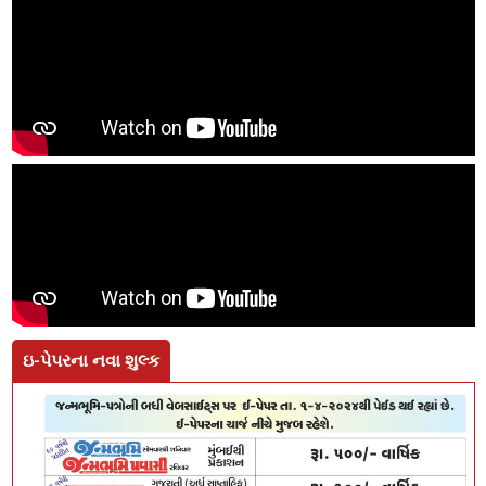
ઇ-પેપરના નવા શુલ્ક