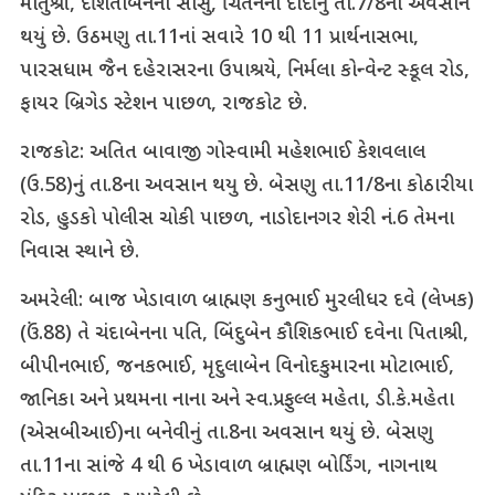
માતુશ્રી, દર્શિતાબેનના સાસુ, ચિંતનના દાદીનું તા.7/8ના અવસાન
થયું છે. ઉઠમણુ તા.11નાં સવારે 10 થી 11 પ્રાર્થનાસભા,
પારસધામ જૈન દહેરાસરના ઉપાશ્રયે, નિર્મલા કોન્વેન્ટ સ્કૂલ રોડ,
ફાયર બ્રિગેડ સ્ટેશન પાછળ, રાજકોટ છે.
રાજકોટ: અતિત બાવાજી ગોસ્વામી મહેશભાઈ કેશવલાલ
(ઉ.58)નું તા.8ના અવસાન થયુ છે. બેસણુ તા.11/8ના કોઠારીયા
રોડ, હુડકો પોલીસ ચોકી પાછળ, નાડોદાનગર શેરી નં.6 તેમના
નિવાસ સ્થાને છે.
અમરેલી: બાજ ખેડાવાળ બ્રાહ્મણ કનુભાઈ મુરલીધર દવે (લેખક)
(ઉં.88) તે ચંદાબેનના પતિ, બિંદુબેન કૌશિકભાઈ દવેના પિતાશ્રી,
બીપીનભાઈ, જનકભાઈ, મૃદુલાબેન વિનોદકુમારના મોટાભાઈ,
જાનિકા અને પ્રથમના નાના અને સ્વ.પ્રફુલ્લ મહેતા, ડી.કે.મહેતા
(એસબીઆઈ)ના બનેવીનું તા.8ના અવસાન થયું છે. બેસણુ
તા.11ના સાંજે 4 થી 6 ખેડાવાળ બ્રાહ્મણ બોર્ડિંગ, નાગનાથ