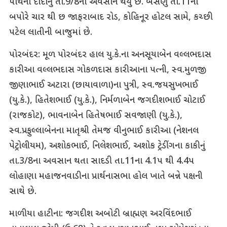
પાર્થના દાદાનું તા.9/8ના અવસાન થયું છે. બેસણુ તા.11ના
બપોરે ચાર થી છ જાફરાબાદ રોડ, કોહિનૂર હોટલ સામે, કચ્છી
પટેલ લાતીની બાજુમાં છે.
પોરબંદર: મૂળ પોરબંદર હાલ યુ.કે.ના અનસૂયાબેન વલ્લભદાસ
કારીઆ વલ્લભદાસ ગોકળદાસ કારીઆના પત્ની, સ્વ.મુળજી
જીણાભાઈ અટારા (છાયાવાળા)ના પુત્રી, સ્વ.જયસુખભાઈ
(યુ.કે.), હિતેશભાઈ (યુ.કે.), નિર્મળાબેન જગદીશભાઈ ચોટાઈ
(રાજકોટ), ભાવનાબેન હિતેષભાઈ સવજાણી (યુ.કે.),
સ્વ.પ્રફુલ્લાબેનના માતૃશ્રી તેમજ વીનુભાઈ કારીઆ (નેશનલ
પેટ્રોલીયમ), અશોકભાઈ, નિલેશભાઈ, અશોક ટ્રેડીંગના કાકીનું
તા.3/8ના અવસાન થતા સાદડી તા.11ના 4.1પ થી 4.4પ
લોહાણા મહાજનવાડીના પ્રાર્થનાસભા હોલ ખાતે બન્ને પક્ષની
સાથે છે.
માળીયા હાટીના: જગદીશ અબોટી બ્રાહ્મણ અરવિંદભાઈ