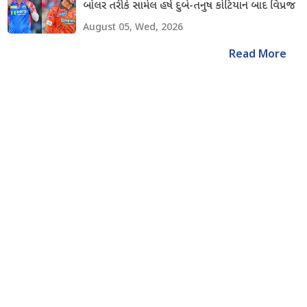
બોલર તરીકે સામેલ હર્ષ દુબે-તનુષ કોટિયાન બાદ વિપ્રજ
નિગમ અને શિવાંગ કુમારનો સમાવેશ કરાયો
August 05, Wed, 2026
Read More