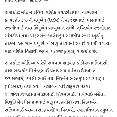
મંદિર પાછળ, અમરેલી છે.
રાજકોટ: મોઢ માંડલિયા વણિક સ્વ.છોટાલાલ નરભેરામ
કલ્યાણીના પત્ની મધુબેન (ઉ.9ર) તે રાજેશભાઈ, ભરતભાઈ,
રજનીભાઈ તથા બિંદુબેન બાબુલાલ ગાંધી, તૃપ્તિબેન રજનીકાંત
ગાંગડીયા તથા પારૂલબેન કમલેશકુમાર મણીયારના માતૃશ્રીનું
તા.9ના અવસાન થયુ છે. બેસણુ તા.10નાં સવારે 10 થી 11.30
મોઢ વણિક વિદ્યાર્થી ભવન, પ/રજપુતપરા, રાજકોટ છે.
રાજકોટ: ઔદિચ્ય ખરેડી સમવાય બ્રાહ્મણ ડોડીયાળા નિવાસી
હાલ રાજકોટ હિતેન્દ્રભાઈ પ્રતાપરાય મહેતા (ઉ.64) તે
જયેશભાઈ, કમલેશભાઈ તથા નિરૂબેન ભરતકુમાર મકવાણા
(પોરબંદર) તથા સ્વ.િનશાબેન ગીરીશકુમાર પંડયા
(િશવરાજગઢ)ના મોટાભાઈ, શિવમભાઈ, પાર્થભાઈ મહેતા,
વિશ્રુતિબેન નિરંજનભાઈ ભટ્ટ (ભણગોર) તથા રિંકલબેન
સતિષભાઈ વ્યાસ (સાણથલી)ના પિતાશ્રી, સ્વ.કાંતિલાલ ટપુલાલ