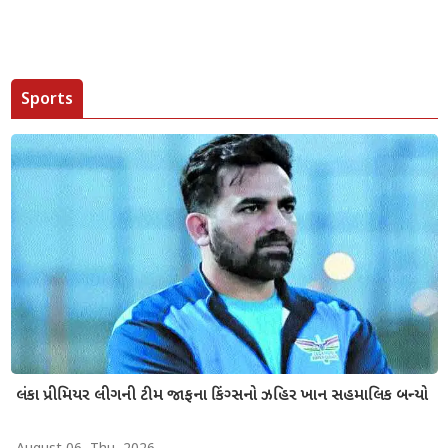
Sports
લંકા પ્રીમિયર લીગની ટીમ જાફના કિંગ્સનો ઝહિર ખાન સહમાલિક બન્યો