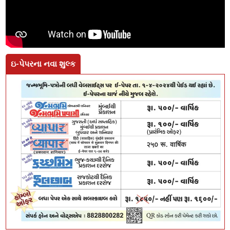
ઇ-પેપરના નવા શુલ્ક