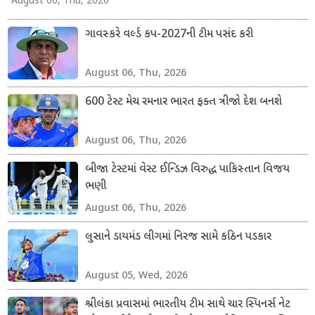
August 06, Thu, 2026
ગાવસ્કરે વર્લ્ડ કપ-2027ની ટીમ પસંદ કરી
August 06, Thu, 2026
600 ટેસ્ટ મેચ રમનાર ભારત ફક્ત ત્રીજો દેશ બનશે
August 06, Thu, 2026
બીજા ટેસ્ટમાં વેસ્ટ ઈન્ડિઝ વિરુદ્ધ પાકિસ્તાન વિજય
ભણી
August 06, Thu, 2026
લુસાને ડાયમંડ લીગમાં નિરજ સામે કઠિન પડકાર
August 05, Wed, 2026
શ્રીલંકા પ્રવાસમાં ભારતીય ટીમ સાથે ચાર સ્પિનર્સ નેટ