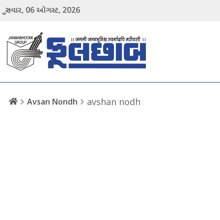
06
2026
ગુરુવાર,
ઑગસ્ટ,
menu
avshan nodh
Avsan Nondh