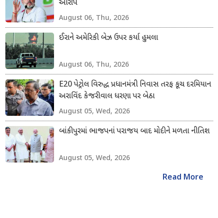
આરોપ
August 06, Thu, 2026
ઈરાને અમેરિકી બેઝ ઉપર કર્યા હુમલા
August 06, Thu, 2026
E20 પેટ્રોલ વિરુદ્ધ પ્રધાનમંત્રી નિવાસ તરફ કૂચ દરમિયાન
અરાવિંદ કેજરીવાલ ધરણા પર બેઠા
August 05, Wed, 2026
બાંકીપુરમાં ભાજપનાં પરાજય બાદ મોદીને મળતા નીતિશ
August 05, Wed, 2026
Read More