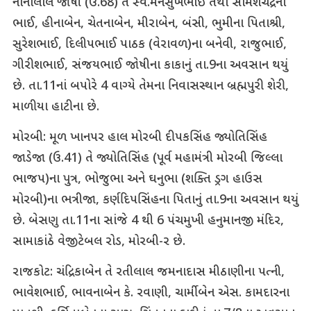
નાનાલાલ જોષી (ઉ.68) તે સ્વ.મનસુખભાઈ તથા સોમેશચંદ્રના
ભાઈ, હીનાબેન, ચેતનાબેન, મીરાબેન, બંસી, ભુમીના પિતાશ્રી,
સુરેશભાઈ, દિલીપભાઈ પાઠક (વેરાવળ)ના બનેવી, રાજુભાઈ,
ગીરીશભાઈ, સંજયભાઈ જોષીના કાકાનું તા.9ના અવસાન થયું
છે. તા.11નાં બપોરે 4 વાગ્યે તેમના નિવાસસ્થાન બ્રહ્મપુરી શેરી,
માળીયા હાટીના છે.
મોરબી: મૂળ ખાનપર હાલ મોરબી દીપકસિંહ જ્યોતિસિંહ
જાડેજા (ઉ.41) તે જ્યોતિસિંહ (પૂર્વ મહામંત્રી મોરબી જિલ્લા
ભાજપ)ના પુત્ર, ભોજુભા અને ઘનુભા (શક્તિ ડ્રગ હાઉસ
મોરબી)ના ભત્રીજા, કર્ણદિપસિંહના પિતાનું તા.9ના અવસાન થયું
છે. બેસણુ તા.11ના સાંજે 4 થી 6 પંચમુખી હનુમાનજી મંદિર,
સામાકાંઠે વેજીટેબલ રોડ, મોરબી-ર છે.
રાજકોટ: ચંદ્રિકાબેન તે રતીલાલ જમનાદાસ મીઠાણીના પત્ની,
ભાવેશભાઈ, ભાવનાબેન કે. રવાણી, ચાર્મીબેન એસ. કામદારના