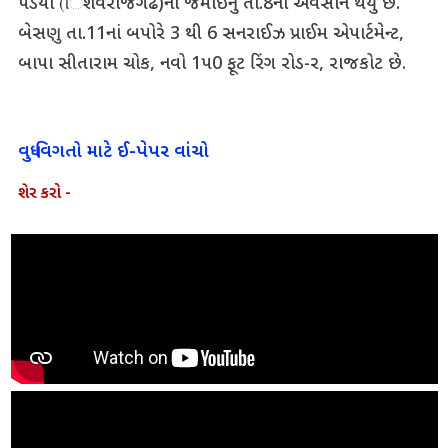
પંડયા (િશવરાજગઢ)ના જમાઈનું તા.8ના અવસાન થયું છે.
બેસણુ તા.11નાં બપોરે 3 થી 6 સનરાઈઝ પ્રાઈમ એપાર્ટમેન્ટ,
બાપા સીતારામ ચોક, નવો 1પ0 ફૂટ રિંગ રોડ-ર, રાજકોટ છે.
વધુ વિગતો માટે ઈ-પેપર વાંચો
શેર કરો -