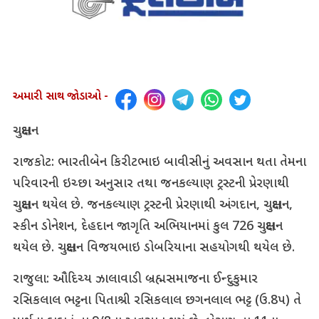
અમારી સાથ જોડાઓ -
ચક્ષુદાન
રાજકોટ: ભારતીબેન કિરીટભાઇ બાવીસીનું અવસાન થતા તેમના
પરિવારની ઇચ્છા અનુસાર તથા જનકલ્યાણ ટ્રસ્ટની પ્રેરણાથી
ચક્ષુદાન થયેલ છે. જનકલ્યાણ ટ્રસ્ટની પ્રેરણાથી અંગદાન, ચક્ષુદાન,
સ્કીન ડોનેશન, દેહદાન જાગૃતિ અભિયાનમાં કુલ 726 ચક્ષુદાન
થયેલ છે. ચક્ષુદાન વિજયભાઇ ડોબરિયાના સહયોગથી થયેલ છે.
રાજુલા: ઔદિચ્ય ઝાલાવાડી બ્રહ્મસમાજના ઈન્દુકુમાર
રસિકલાલ ભટ્ટના પિતાશ્રી રસિકલાલ છગનલાલ ભટ્ટ (ઉ.8પ) તે