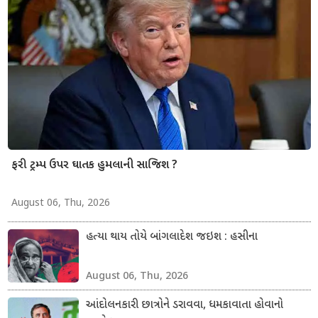
ફરી ટ્રમ્પ ઉપર ઘાતક હુમલાની સાજિશ ?
August 06, Thu, 2026
હત્યા થાય તોયે બાંગલાદેશ જઇશ : હસીના
August 06, Thu, 2026
આંદોલનકારી છાત્રોને ડરાવવા, ધમકાવાતા હોવાનો