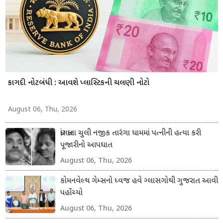
કાગદી નોટબંધી : આવશે પ્લાસ્ટિકની ચલણી નોટો
August 06, Thu, 2026
ધ્રાંગધ્રાના ચુલી નજીક તારંગા ધામમાં પત્નીની હત્યા કરી
પૂજારીનો આપઘાત
August 06, Thu, 2026
કોમનવેલ્થ ગેમ્સનો ધ્વજ હવે ગ્લાસગોથી ગુજરાત આવી
પહોંચ્યો
August 06, Thu, 2026