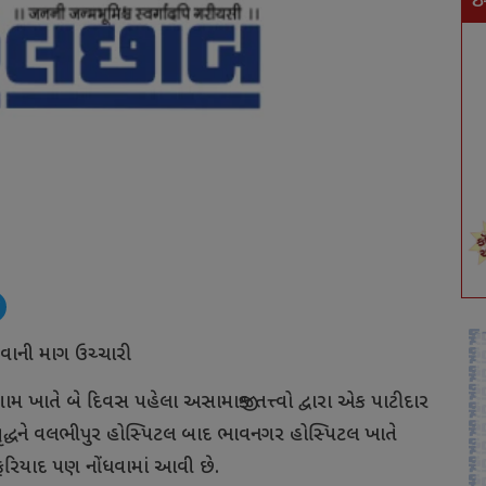
ઇ
વાની માગ ઉચ્ચારી
 ખાતે બે દિવસ પહેલા અસામાજીક તત્ત્વો દ્વારા એક પાટીદાર
ે વૃદ્ધને વલભીપુર હોસ્પિટલ બાદ ભાવનગર હોસ્પિટલ ખાતે
ફરિયાદ પણ નોંધવામાં આવી છે.