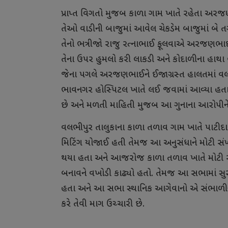
પ્રાપ્ત વિગતો મુજબ કાળા ગામ ખાતે રહેતા અર
તેઓ વાડીની બાજુમાં આવેલ ચેકડેમ બાજુમાં બે તગ
તેનો ભત્રીજો રાજુ રત્નાભાઈ ફૂલવાએ અરજણભાઈ
તેના ઉપર હુમલો કરી લાકડી અને કોદાળીના હાથ
જેના પગલે અરજણભાઈને ઈજાગ્રસ્ત હાલતમાં વલભ
ભાવનગર હોસ્પિટલ ખાતે લઈ જવામાં આવ્યા હત
છે અને મળતી માહિતી મુજબ આ ગુનાના આરોપીને 
વલભીપુર તાલુકાના કાળા તળાવ ગામ ખાતે પાટીદાર
મિટિંગ યોજાઈ હતી તેમજ આ અનુસંધાને મોટી સં
થયા હતા અને આજરોજ કાળા તળાવ ખાતે મોટી સ
બનાવને વખોડી કાઢ્યો હતો. તેમજ આ સભામાં સ
હતા અને આ સભા સ્થાનિક આગેવાનો એ સંભાળીને પ
કરે તેવી માગ ઉચ્ચારી છે.