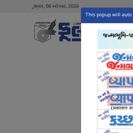
06
2026
ગુરુવાર,
ઑગસ્ટ,
This popup will auto 