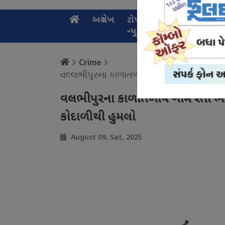
અગ્રલેખ
ટોપ
નેશનલ
સ્પ
ન્યુઝ
ન્યુઝ
ન્
Crime
વલ્લભીપુરના કાળાતળાવ ગામે રેતી ભરવાની ના
વલ્લભીપુરના કાળાતળાવ ગામે રેતી ભ
કોદાળીથી હુમલો
August 09, Sat, 2025