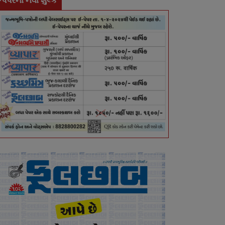
-પેપરના નવા શુલ્ક