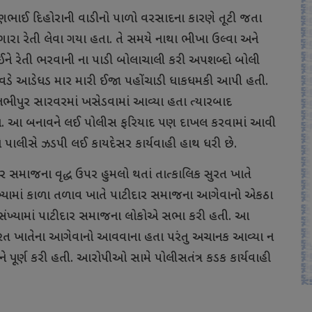
જણભાઈ દિહોરાની વાડીનો પાળો વરસાદના કારણે તૂટી જતા
ારા રેતી લેવા ગયા હતા. તે સમયે નાથા ભીખા ઉલ્વા અને
ને રેતી ભરવાની ના પાડી બોલાચાલી કરી અપશબ્દો બોલી
ા વડે આડેધડ માર મારી ઈજા પહોંચાડી ધાકધમકી આપી હતી.
ીપુર સારવરમાં ખસેડવામાં આવ્યા હતા ત્યારબાદ
ા. આ બનાવને લઈ પોલીસ ફરિયાદ પણ દાખલ કરવામાં આવી
પાલીસે ઝડપી લઈ કાયદેસર કાર્યવાહી હાથ ધરી છે.
 સમાજના વૃદ્ધ ઉપર હુમલો થતાં તાત્કાલિક સુરત ખાતે
ખ્યામાં કાળા તળાવ ખાતે પાટીદાર સમાજના આગેવાનો એકઠા
ંખ્યામાં પાટીદાર સમાજના લોકોએ સભા કરી હતી. આ
ુરત ખાતેના આગેવાનો આવવાના હતા પરંતુ અચાનક આવ્યા ન
ૂર્ણ કરી હતી. આરોપીઓ સામે પોલીસતંત્ર કડક કાર્યવાહી