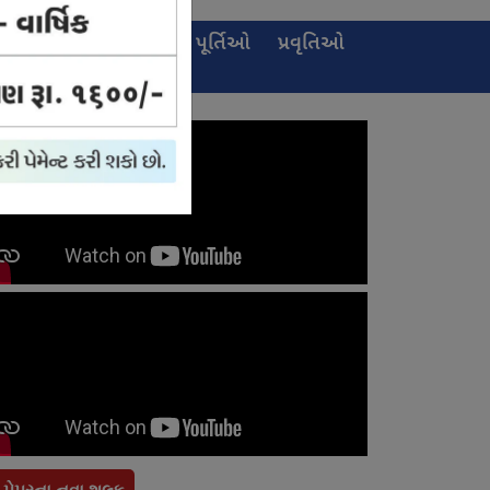
ઈ-
જાહેરખબર
પૂર્તિઓ
પ્રવૃતિઓ
પેપર