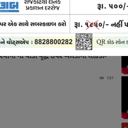
ોર્ટ
ક્રાઈમ
બ્રેકિંગ
અવસાન
રાજકોટ
યુઝ
ન્યુઝ
ન્યુઝ
નોંધ
સિટી
 પાડી વૃદ્ધ ઉપર બેલડીનો લાકડી-કોદાળીથી હુમલો
રવાની ના પાડી વૃદ્ધ ઉપર બેલડીનો લાકડી-
197