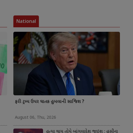
National
ફરી ટ્રમ્પ ઉપર ઘાતક હુમલાની સાજિશ ?
August 06, Thu, 2026
હત્યા થાય તોયે બાંગલાદેશ જઇશ : હસીના