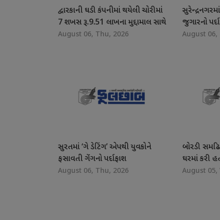
દ્વારકાની ઘડી કંપનીમાં થયેલી ચોરીમાં
સુરેન્દ્રનગર
7 શખસ રૂ.9.51 લાખના મુદ્દામાલ સાથે
જુગારનો પર્દ
August 06, Thu, 2026
August 06,
ઝડપાયા
સુરતમાં ‘ગે ડેટિંગ’ એપથી યુવકોને
બોરડી સમઢિ
ફસાવતી ગેંગનો પર્દાફાશ
ઘરમાં કરી હ
August 06, Thu, 2026
August 05,