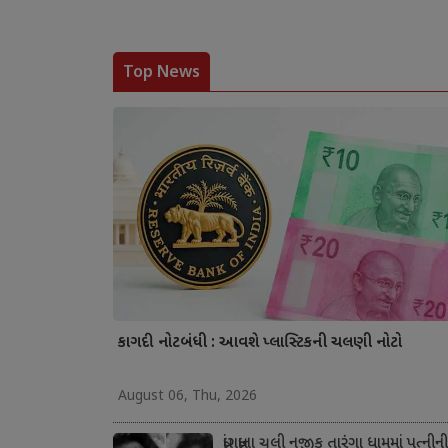
Top News
કાગદી નોટબંધી : આવશે પ્લાસ્ટિકની ચલણી નોટો
August 06, Thu, 2026
ધ્રાંગધ્રાના ચુલી નજીક તારંગા ધામમાં પત્નીની