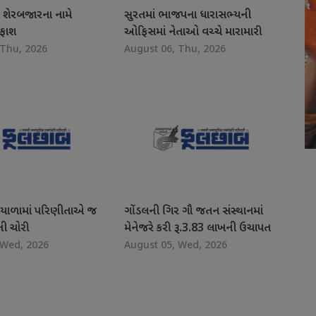
માં શેરબજારના નામે
સુરતમાં ભાજપના ધારાસભ્યની
ાફાશ
ઓફિસમાં નેતાઓ વચ્ચે મારામારી
 Thu, 2026
August 06, Thu, 2026
યાળામાં પરિણીતાએ જ
ગોંડલની ગિર ગૌ જતન સંસ્થાનમાં
તી ચોરી
મેનેજરે કરી રૂ.3.83 લાખની ઉચાપત
 Wed, 2026
August 05, Wed, 2026