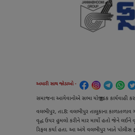
અમારી સાથ જોડાઓ -
સમાજના આગેવાનોએ સભા યોજી કડક કાર્યવાહી કર
વલભીપુર, તા.8: વલભીપુર તાલુકાના કાળાતળાવ ગામ
વૃદ્ધ ઉપર હુમલો કરીને માર માર્યો હતો જેને લઈન
રિફલ કર્યા હતા. આ અંગે વલભીપુર ખાતે પોલીસ 