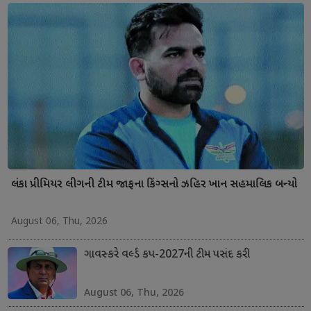
લંકા પ્રીમિયર લીગની ટીમ જાફના કિંગ્સનો ઝહિર ખાન સહમાલિક બન્યો
August 06, Thu, 2026
ગાવસ્કરે વર્લ્ડ કપ-2027ની ટીમ પસંદ કરી
August 06, Thu, 2026