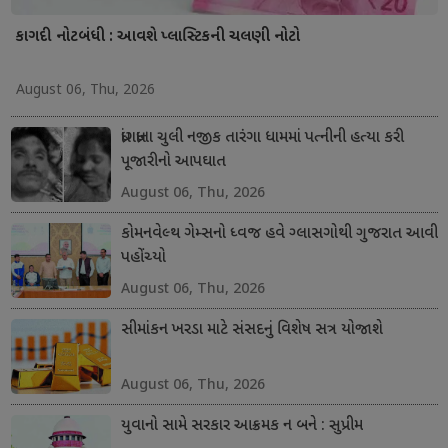
કાગદી નોટબંધી : આવશે પ્લાસ્ટિકની ચલણી નોટો
August 06, Thu, 2026
ધ્રાંગધ્રાના ચુલી નજીક તારંગા ધામમાં પત્નીની હત્યા કરી
પૂજારીનો આપઘાત
August 06, Thu, 2026
કોમનવેલ્થ ગેમ્સનો ધ્વજ હવે ગ્લાસગોથી ગુજરાત આવી
પહોંચ્યો
August 06, Thu, 2026
સીમાંકન ખરડા માટે સંસદનું વિશેષ સત્ર યોજાશે
August 06, Thu, 2026
યુવાનો સામે સરકાર આક્રમક ન બને : સુપ્રીમ