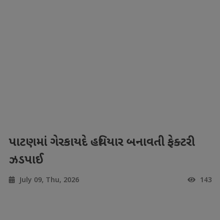
પાટણમાં ગેરકાયદે હથિયાર બનાવતી ફેક્ટરી
ઝડપાઈ
July 09, Thu, 2026
143