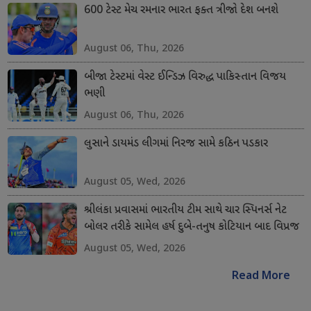
600 ટેસ્ટ મેચ રમનાર ભારત ફક્ત ત્રીજો દેશ બનશે
August 06, Thu, 2026
બીજા ટેસ્ટમાં વેસ્ટ ઈન્ડિઝ વિરુદ્ધ પાકિસ્તાન વિજય
ભણી
August 06, Thu, 2026
લુસાને ડાયમંડ લીગમાં નિરજ સામે કઠિન પડકાર
August 05, Wed, 2026
શ્રીલંકા પ્રવાસમાં ભારતીય ટીમ સાથે ચાર સ્પિનર્સ નેટ
બોલર તરીકે સામેલ હર્ષ દુબે-તનુષ કોટિયાન બાદ વિપ્રજ
નિગમ અને શિવાંગ કુમારનો સમાવેશ કરાયો
August 05, Wed, 2026
Read More