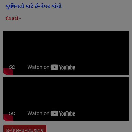
વધુ વિગતો માટે ઈ-પેપર વાંચો
શેર કરો -
ઇ-પેપરના નવા શુલ્ક