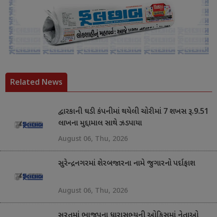
Related News
દ્વારકાની ઘડી કંપનીમાં થયેલી ચોરીમાં 7 શખસ રૂ.9.51
લાખના મુદ્દામાલ સાથે ઝડપાયા
August 06, Thu, 2026
સુરેન્દ્રનગરમાં શેરબજારના નામે જુગારનો પર્દાફાશ
August 06, Thu, 2026
સુરતમાં ભાજપના ધારાસભ્યની ઓફિસમાં નેતાઓ