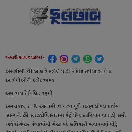
અમારી સાથ જોડાઓ -
એલસીબી ટીમે આધારે દરોડો પાડી 5 દેશી તમંચા સાથે 6
આરોપીઓની કરી ધરપકડ
અમારા પ્રતિનિધિ તરફથી
અમદાવાદ, તા.8: આગામી રથયાત્રા પૂર્વે પાટણ લોકલ ક્રાઈમ
બ્રાન્ચની ટીમે સરહદી વિસ્તારમાં પેટ્રોલીંગ દરમિયાન વારાહી, સમી
અને શંખેશ્વર પંથકમાંથી ગેરકાયદે હથિયારો બનાવવાનું મોટું