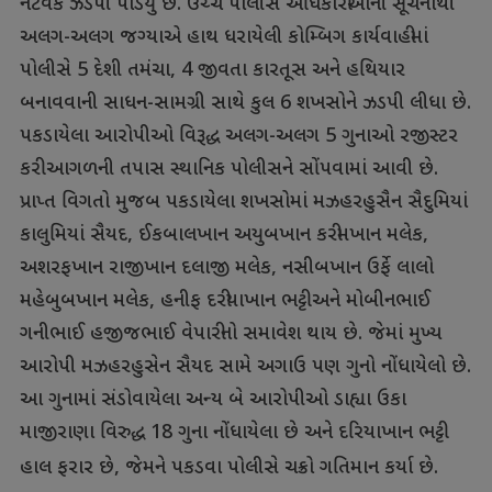
નેટવર્ક ઝડપી પાડયું છે. ઉચ્ચ પોલીસ અધિકારીઓની સૂચનાથી
અલગ-અલગ જગ્યાએ હાથ ધરાયેલી કોમ્બિગ કાર્યવાહીમાં
પોલીસે 5 દેશી તમંચા, 4 જીવતા કારતૂસ અને હથિયાર
બનાવવાની સાધન-સામગ્રી સાથે કુલ 6 શખસોને ઝડપી લીધા છે.
પકડાયેલા આરોપીઓ વિરૂદ્ધ અલગ-અલગ 5 ગુનાઓ રજીસ્ટર
કરી આગળની તપાસ સ્થાનિક પોલીસને સોંપવામાં આવી છે.
પ્રાપ્ત વિગતો મુજબ પકડાયેલા શખસોમાં મઝહરહુસૈન સૈદુમિયાં
કાલુમિયાં સૈયદ, ઈકબાલખાન અયુબખાન કરીમખાન મલેક,
અશરફખાન રાજીખાન દલાજી મલેક, નસીબખાન ઉર્ફે લાલો
મહેબુબખાન મલેક, હનીફ દરીયાખાન ભટ્ટી અને મોબીનભાઈ
ગનીભાઈ હજીજભાઈ વેપારીનો સમાવેશ થાય છે. જેમાં મુખ્ય
આરોપી મઝહરહુસેન સૈયદ સામે અગાઉ પણ ગુનો નોંધાયેલો છે.
આ ગુનામાં સંડોવાયેલા અન્ય બે આરોપીઓ ડાહ્યા ઉકા
માજીરાણા વિરુદ્ધ 18 ગુના નોંધાયેલા છે અને દરિયાખાન ભટ્ટી
હાલ ફરાર છે, જેમને પકડવા પોલીસે ચક્રો ગતિમાન કર્યા છે.