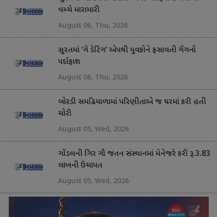
વચ્ચે મારામારી
August 06, Thu, 2026
સુરતમાં ‘ગે ડેટિંગ’ એપથી યુવકોને ફસાવતી ગેંગનો
પર્દાફાશ
August 06, Thu, 2026
બોરડી સમઢિયાળામાં પરિણીતાએ જ ઘરમાં કરી હતી
ચોરી
August 05, Wed, 2026
ગોંડલની ગિર ગૌ જતન સંસ્થાનમાં મેનેજરે કરી રૂ.3.83
લાખની ઉચાપત
August 05, Wed, 2026