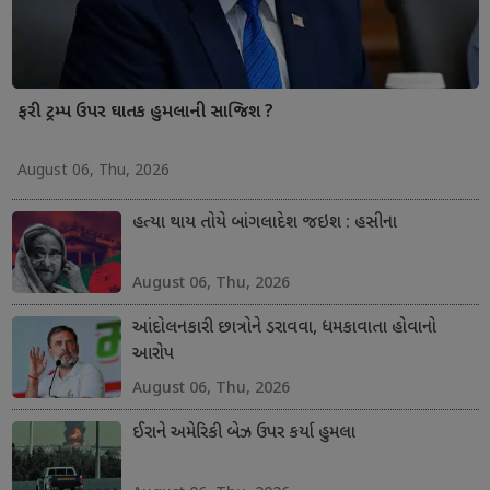
ફરી ટ્રમ્પ ઉપર ઘાતક હુમલાની સાજિશ ?
August 06, Thu, 2026
હત્યા થાય તોયે બાંગલાદેશ જઇશ : હસીના
August 06, Thu, 2026
આંદોલનકારી છાત્રોને ડરાવવા, ધમકાવાતા હોવાનો
આરોપ
August 06, Thu, 2026
ઈરાને અમેરિકી બેઝ ઉપર કર્યા હુમલા