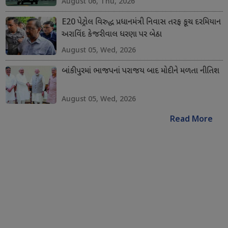
August 06, Thu, 2026
E20 પેટ્રોલ વિરુદ્ધ પ્રધાનમંત્રી નિવાસ તરફ કૂચ દરમિયાન
અરાવિંદ કેજરીવાલ ધરણા પર બેઠા
August 05, Wed, 2026
બાંકીપુરમાં ભાજપનાં પરાજય બાદ મોદીને મળતા નીતિશ
August 05, Wed, 2026
Read More