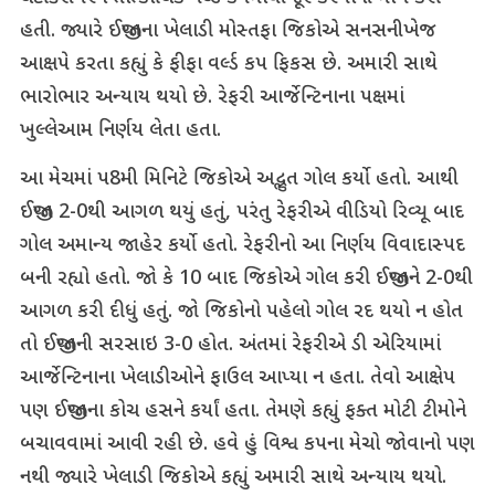
હતી. જ્યારે ઈજીપ્તના ખેલાડી મોસ્તફા જિકોએ સનસનીખેજ
આક્ષપે કરતા કહ્યું કે ફીફા વર્લ્ડ કપ ફિકસ છે. અમારી સાથે
ભારોભાર અન્યાય થયો છે. રેફરી આર્જેન્ટિનાના પક્ષમાં
ખુલ્લેઆમ નિર્ણય લેતા હતા.
આ મેચમાં પ8મી મિનિટે જિકોએ અદ્ભુત ગોલ કર્યો હતો. આથી
ઈજીપ્ત 2-0થી આગળ થયું હતું, પરંતુ રેફરીએ વીડિયો રિવ્યૂ બાદ
ગોલ અમાન્ય જાહેર કર્યો હતો. રેફરીનો આ નિર્ણય વિવાદાસ્પદ
બની રહ્યો હતો. જો કે 10 બાદ જિકોએ ગોલ કરી ઈજીપ્તને 2-0થી
આગળ કરી દીધું હતું. જો જિકોનો પહેલો ગોલ રદ થયો ન હોત
તો ઈજીપ્તની સરસાઇ 3-0 હોત. અંતમાં રેફરીએ ડી એરિયામાં
આર્જેન્ટિનાના ખેલાડીઓને ફાઉલ આપ્યા ન હતા. તેવો આક્ષેપ
પણ ઈજીપ્તના કોચ હસને કર્યાં હતા. તેમણે કહ્યું ફક્ત મોટી ટીમોને
બચાવવામાં આવી રહી છે. હવે હું વિશ્વ કપના મેચો જોવાનો પણ
નથી જ્યારે ખેલાડી જિકોએ કહ્યું અમારી સાથે અન્યાય થયો.