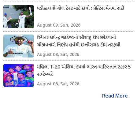
પડીક્કલનો ગોલ ટેસ્ટ માટે દાવો : પ્રેક્ટિસ મેચમાં સદી
August 09, Sun, 2026
સ્પિનર ધર્મેન્દ્ર જાડેજાનો સૌરાષ્ટ્ર ટીમ છોડવાનો
ચોંકાવનારો નિર્ણય હવેથી છત્તીસગઢ ટીમ તરફથી
ડોમેસ્ટિક ક્રિકેટ રમશે
August 08, Sat, 2026
મહિલા T-20 એશિયા કપમાં ભારત-પાકિસ્તાન ટક્કર 5
સપ્ટેમ્બરે
August 08, Sat, 2026
Read More