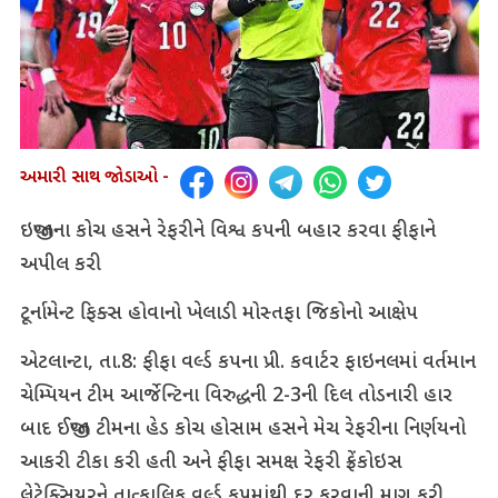
અમારી સાથ જોડાઓ -
ઇજીપ્તના કોચ હસને રેફરીને વિશ્વ કપની બહાર કરવા ફીફાને
અપીલ કરી
ટૂર્નામેન્ટ ફિક્સ હોવાનો ખેલાડી મોસ્તફા જિકોનો આક્ષેપ
એટલાન્ટા, તા.8: ફીફા વર્લ્ડ કપના પ્રી. કવાર્ટર ફાઇનલમાં વર્તમાન
ચેમ્પિયન ટીમ આર્જેન્ટિના વિરુદ્ધની 2-3ની દિલ તોડનારી હાર
બાદ ઈજીપ્ત ટીમના હેડ કોચ હોસામ હસને મેચ રેફરીના નિર્ણયનો
આકરી ટીકા કરી હતી અને ફીફા સમક્ષ રેફરી ફ્રેંકોઇસ
લેટેક્સિયરને તાત્કાલિક વર્લ્ડ કપમાંથી દૂર કરવાની માગ કરી