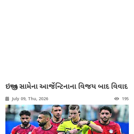
ઇજીપ્ત સામેના આર્જેન્ટિનાના વિજય બાદ વિવાદ
July 09, Thu, 2026
195