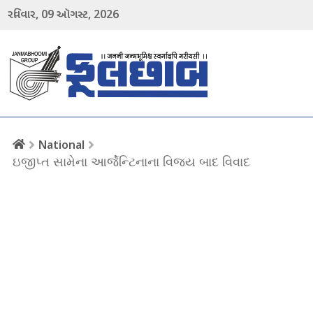
09
2026
રવિવાર,
ઑગસ્ટ,
menu
National
ઇજીપ્ત સામેના આર્જેન્ટિનાના વિજય બાદ વિવાદ