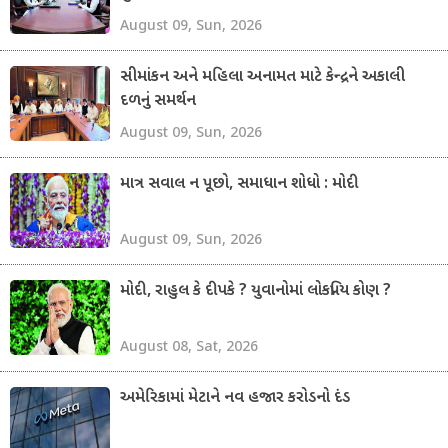
August 09, Sun, 2026
સીમાંકન અને મહિલા અનામત માટે કેન્દ્રને અકાલી
દળનું સમર્થન
August 09, Sun, 2026
માત્ર સવાલ ન પૂછો, સમાધાન શોધો : મોદી
August 09, Sun, 2026
મોદી, રાહુલ કે દીપકે ? યુવાનોમાં લોકપ્રિય કોણ ?
August 08, Sat, 2026
અમેરિકામાં મેટાને નવ હજાર કરોડનો દંડ