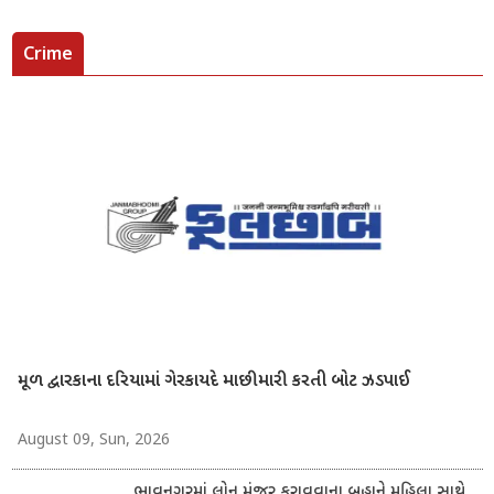
Crime
મૂળ દ્વારકાના દરિયામાં ગેરકાયદે માછીમારી કરતી બોટ ઝડપાઈ
August 09, Sun, 2026
ભાવનગરમાં લોન મંજૂર કરાવવાના બહાને મહિલા સાથે