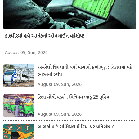
કાશ્મીરમાં હવે આતંકનાં ઓનલાઈન વર્કશોપ!
August 09, Sun, 2026
અમરેલી જિલ્લાની વર્ષો માગણી ફળીભૂત : ચિતલમાં વંદે
ભારતનો સ્ટોપ
August 09, Sun, 2026
રિક્ષા મોંઘી પડશે : મિનિમમ ભાડું 25 રૂપિયા
August 09, Sun, 2026
બાળકો માટે સોશિયલ મીડિયા પર પ્રતિબંધ ?