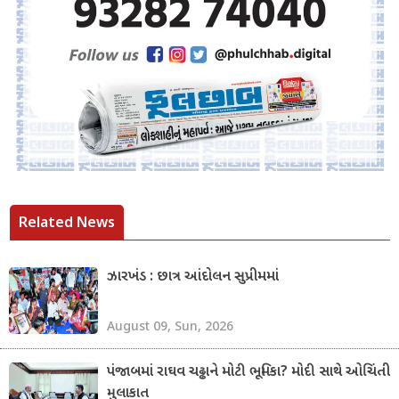
Related News
ઝારખંડ : છાત્ર આંદોલન સુપ્રીમમાં
August 09, Sun, 2026
પંજાબમાં રાઘવ ચઢ્ઢાને મોટી ભૂમિકા? મોદી સાથે ઓચિંતી
મુલાકાત