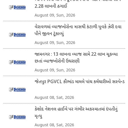
2.28 લાખની ઠગાઈ
August 09, Sun, 2026
વેરાવળમાં વ્યાજખોરોના ત્રાસથી કંટાળી યુવકે ઝેરી દવા
પીને જીવન ટૂંકાવ્યું
August 09, Sun, 2026
જામનગર : 13 લાખના વ્યાજ સામે 22 લાખ ચૂકવ્યા
છતાં વ્યાજખોરોની ઉઘરાણી
August 09, Sun, 2026
જેતપુર PGVCL કૌભાંડ મામલે પાંચ કર્મચારીઓ સસ્પેન્ડ
August 08, Sat, 2026
કેશોદ નેશનલ હાઈવે પર ગંભીર અકસ્માતમાં દંપતીનું
મૃત્યુ
August 08, Sat, 2026