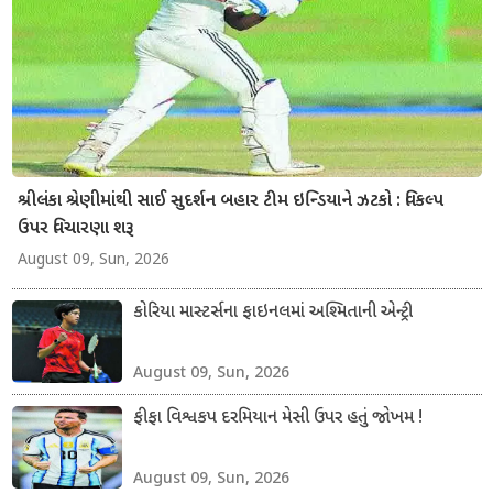
શ્રીલંકા શ્રેણીમાંથી સાઈ સુદર્શન બહાર ટીમ ઇન્ડિયાને ઝટકો : વિકલ્પ
ઉપર વિચારણા શરૂ
August 09, Sun, 2026
કોરિયા માસ્ટર્સના ફાઇનલમાં અશ્મિતાની એન્ટ્રી
August 09, Sun, 2026
ફીફા વિશ્વકપ દરમિયાન મેસી ઉપર હતું જોખમ !
August 09, Sun, 2026