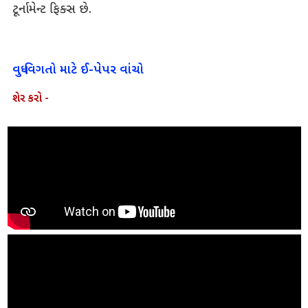
ટૂર્નામેન્ટ ફિક્સ છે.
વધુ વિગતો માટે ઈ-પેપર વાંચો
શેર કરો -