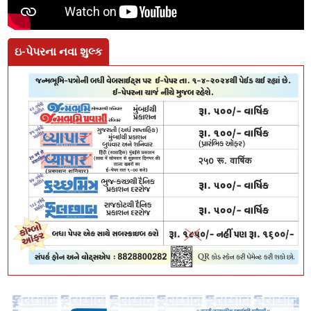
ઇ-પેપરના નવા શુલ્ક