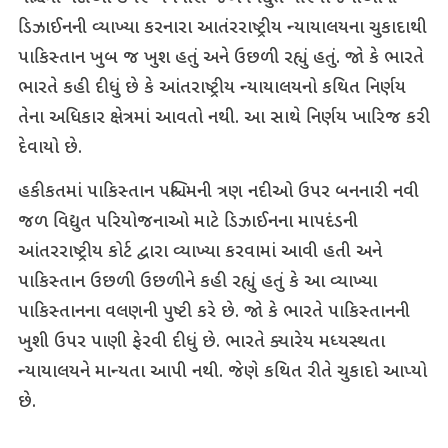
ડિઝાઈનની વ્યાખ્યા કરનારા આતંરરાષ્ટ્રીય ન્યાયાલયના ચુકાદાથી
પાકિસ્તાન ખુબ જ ખુશ હતું અને ઉછળી રહ્યું હતું. જો કે ભારતે
ભારતે કહી દીધું છે કે આંતરાષ્ટ્રીય ન્યાયાલયનો કથિત નિર્ણય
તેના અધિકાર ક્ષેત્રમાં આવતો નથી. આ સાથે નિર્ણય ખારિજ કરી
દેવાયો છે.
હકીકતમાં પાકિસ્તાન પશ્ચિમની ત્રણ નદીઓ ઉપર બનનારી નવી
જળ વિદ્યુત પરિયોજનાઓ માટે ડિઝાઈનના માપદંડની
આંતરરાષ્ટ્રીય કોર્ટ દ્વારા વ્યાખ્યા કરવામાં આવી હતી અને
પાકિસ્તાન ઉછળી ઉછળીને કહી રહ્યું હતું કે આ વ્યાખ્યા
પાકિસ્તાનના વલણની પુષ્ટી કરે છે. જો કે ભારતે પાકિસ્તાનની
ખુશી ઉપર પાણી ફેરવી દીધું છે. ભારતે ક્યારેય મધ્યસ્થતા
ન્યાયાલયને માન્યતા આપી નથી. જેણે કથિત રીતે ચુકાદો આપ્યો
છે.