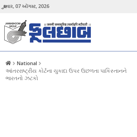
07
2026
શુક્રવાર,
ઑગસ્ટ,
menu
National
આંતરરાષ્ટ્રીય કોર્ટના ચુકાદા ઉપર ઉછળતા પાકિસ્તાનને
ભારતનો ઝટકો