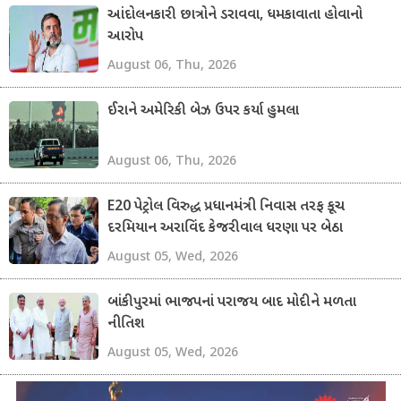
આંદોલનકારી છાત્રોને ડરાવવા, ધમકાવાતા હોવાનો
આરોપ
August 06, Thu, 2026
ઈરાને અમેરિકી બેઝ ઉપર કર્યા હુમલા
August 06, Thu, 2026
E20 પેટ્રોલ વિરુદ્ધ પ્રધાનમંત્રી નિવાસ તરફ કૂચ
દરમિયાન અરાવિંદ કેજરીવાલ ધરણા પર બેઠા
August 05, Wed, 2026
બાંકીપુરમાં ભાજપનાં પરાજય બાદ મોદીને મળતા
નીતિશ
August 05, Wed, 2026