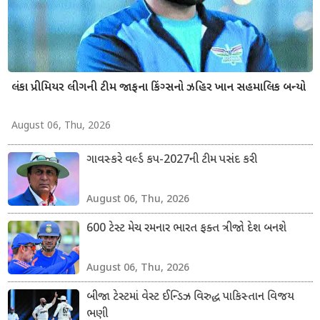
લંકા પ્રીમિયર લીગની ટીમ જાફના કિંગ્સનો ઝહિર ખાન સહમાલિક બન્યો
August 06, Thu, 2026
ગાવસ્કરે વર્લ્ડ કપ-2027ની ટીમ પસંદ કરી
August 06, Thu, 2026
600 ટેસ્ટ મેચ રમનાર ભારત ફક્ત ત્રીજો દેશ બનશે
August 06, Thu, 2026
બીજા ટેસ્ટમાં વેસ્ટ ઈન્ડિઝ વિરુદ્ધ પાકિસ્તાન વિજય
ભણી