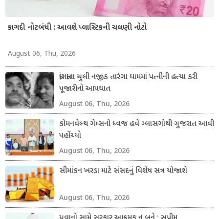
કાગદી નોટબંધી : આવશે પ્લાસ્ટિકની ચલણી નોટો
August 06, Thu, 2026
ધ્રાંગધ્રાના ચુલી નજીક તારંગા ધામમાં પત્નીની હત્યા કરી
પૂજારીનો આપઘાત
August 06, Thu, 2026
કોમનવેલ્થ ગેમ્સનો ધ્વજ હવે ગ્લાસગોથી ગુજરાત આવી
પહોંચ્યો
August 06, Thu, 2026
સીમાંકન ખરડા માટે સંસદનું વિશેષ સત્ર યોજાશે
August 06, Thu, 2026
યુવાનો સામે સરકાર આક્રમક ન બને : સુપ્રીમ