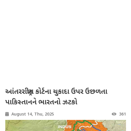
આંતરરાષ્ટ્રીય કોર્ટના ચુકાદા ઉપર ઉછળતા
પાકિસ્તાનને ભારતનો ઝટકો
August 14, Thu, 2025
361