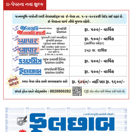
ઇ-પેપરના નવા શુલ્ક