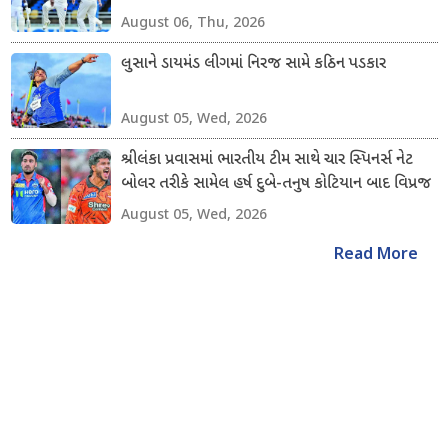
August 06, Thu, 2026
લુસાને ડાયમંડ લીગમાં નિરજ સામે કઠિન પડકાર
August 05, Wed, 2026
શ્રીલંકા પ્રવાસમાં ભારતીય ટીમ સાથે ચાર સ્પિનર્સ નેટ
બોલર તરીકે સામેલ હર્ષ દુબે-તનુષ કોટિયાન બાદ વિપ્રજ
નિગમ અને શિવાંગ કુમારનો સમાવેશ કરાયો
August 05, Wed, 2026
Read More