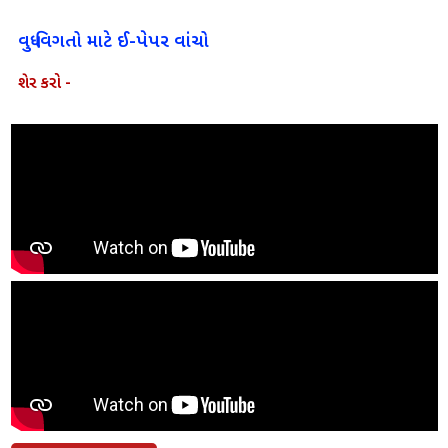
વધુ વિગતો માટે ઈ-પેપર વાંચો
શેર કરો -