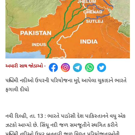
અમારી સાથ જોડાઓ -
પશ્ચિમી નદીઓ ઉપરની પરિયોજના મુદ્દે આપેલા ચુકાદાને ભારતે
ફગાવી દીધો
નવી દિલ્હી, તા. 13 : ભારતે પાડોસી દેશ પાકિસ્તાનને વધુ એક
ઝટકો આપ્યો છે. સિંધૂ નદી જળ સમજૂતીને સ્થગિત કરીને
પશ્ચિમી નદીઓ ઉપર બનનારી જળ વિદ્યુત પરિયોજનાઓની