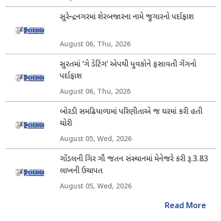
સુરેન્દ્રનગરમાં શેરબજારના નામે જુગારનો પર્દાફાશ
August 06, Thu, 2026
સુરતમાં ‘ગે ડેટિંગ’ એપથી યુવકોને ફસાવતી ગેંગનો
પર્દાફાશ
August 06, Thu, 2026
બોરડી સમઢિયાળામાં પરિણીતાએ જ ઘરમાં કરી હતી
ચોરી
August 05, Wed, 2026
ગોંડલની ગિર ગૌ જતન સંસ્થાનમાં મેનેજરે કરી રૂ.3.83
લાખની ઉચાપત
August 05, Wed, 2026
Read More