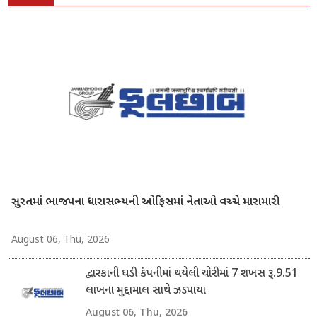
સુરતમાં ભાજપના ધારાસભ્યની ઓફિસમાં નેતાઓ વચ્ચે મારામારી
August 06, Thu, 2026
દ્વારકાની ઘડી કંપનીમાં થયેલી ચોરીમાં 7 શખસ રૂ.9.51
લાખના મુદ્દામાલ સાથે ઝડપાયા
August 06, Thu, 2026