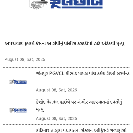
અમદાવાદ: દુષ્કર્મ કેસના આરોપીનું પોલીસ કસ્ટડીમાં હાર્ટ એટેકથી મૃત્યુ
August 08, Sat, 2026
જેતપુર PGVCL કૌભાંડ મામલે પાંચ કર્મચારીઓ સસ્પેન્ડ
August 08, Sat, 2026
કેશોદ નેશનલ હાઈવે પર ગંભીર અકસ્માતમાં દંપતીનું
મૃત્યુ
August 08, Sat, 2026
કોડિનાર તાલુકા પંચાયતના સેક્શન ઓફિસરે ગળાફાંસો