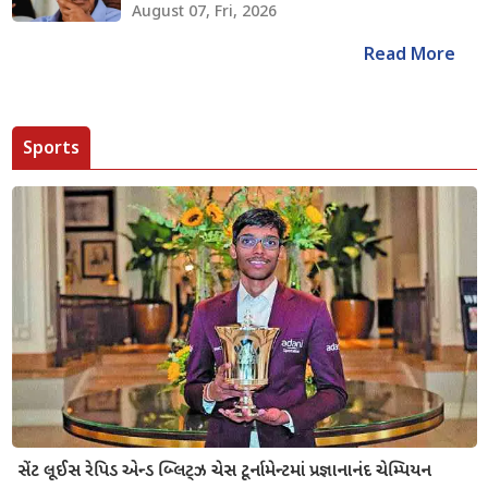
August 07, Fri, 2026
Read More
Sports
સેંટ લૂઈસ રેપિડ એન્ડ બ્લિટ્ઝ ચેસ ટૂર્નામેન્ટમાં પ્રજ્ઞાનાનંદ ચેમ્પિયન