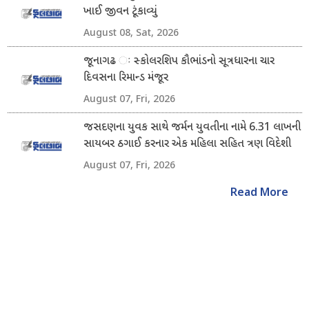
ખાઈ જીવન ટૂંકાવ્યું
August 08, Sat, 2026
જૂનાગઢ ઃ સ્કોલરશિપ કૌભાંડનો સૂત્રધારના ચાર
દિવસના રિમાન્ડ મંજૂર
August 07, Fri, 2026
જસદણના યુવક સાથે જર્મન યુવતીના નામે 6.31 લાખની
સાયબર ઠગાઈ કરનાર એક મહિલા સહિત ત્રણ વિદેશી
નાગરિક ઝડપાયા
August 07, Fri, 2026
Read More