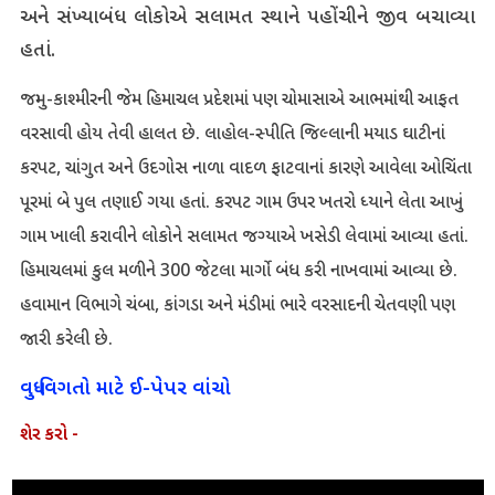
અને સંખ્યાબંધ લોકોએ સલામત સ્થાને પહોંચીને જીવ બચાવ્યા
હતાં.
જમ્મુ-કાશ્મીરની જેમ હિમાચલ પ્રદેશમાં પણ ચોમાસાએ આભમાંથી આફત
વરસાવી હોય તેવી હાલત છે. લાહોલ-સ્પીતિ જિલ્લાની મયાડ ઘાટીનાં
કરપટ, ચાંગુત અને ઉદગોસ નાળા વાદળ ફાટવાનાં કારણે આવેલા ઓચિંતા
પૂરમાં બે પુલ તણાઈ ગયા હતાં. કરપટ ગામ ઉપર ખતરો ધ્યાને લેતા આખું
ગામ ખાલી કરાવીને લોકોને સલામત જગ્યાએ ખસેડી લેવામાં આવ્યા હતાં.
હિમાચલમાં કુલ મળીને 300 જેટલા માર્ગો બંધ કરી નાખવામાં આવ્યા છે.
હવામાન વિભાગે ચંબા, કાંગડા અને મંડીમાં ભારે વરસાદની ચેતવણી પણ
જારી કરેલી છે.
વધુ વિગતો માટે ઈ-પેપર વાંચો
શેર કરો -