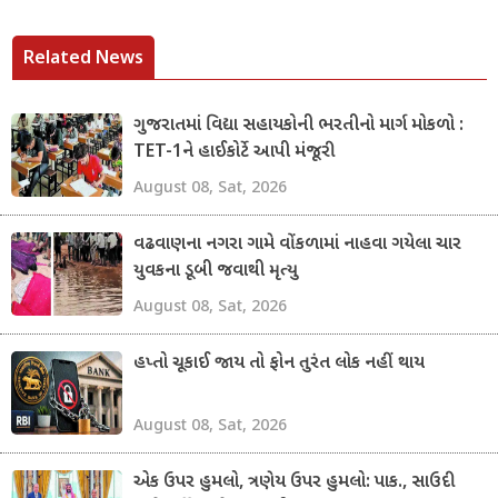
Related News
ગુજરાતમાં વિદ્યા સહાયકોની ભરતીનો માર્ગ મોકળો :
TET-1ને હાઈકોર્ટે આપી મંજૂરી
August 08, Sat, 2026
વઢવાણના નગરા ગામે વોંકળામાં નાહવા ગયેલા ચાર
યુવકના ડૂબી જવાથી મૃત્યુ
August 08, Sat, 2026
હપ્તો ચૂકાઈ જાય તો ફોન તુરંત લોક નહીં થાય
August 08, Sat, 2026
એક ઉપર હુમલો, ત્રણેય ઉપર હુમલો: પાક., સાઉદી