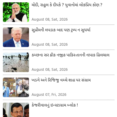
મોદી, રાહુલ કે દીપકે ? યુવાનોમાં લોકપ્રિય કોણ ?
August 08, Sat, 2026
સુપ્રીમની લપડાક બાદ પણ ટ્રમ્પ ન સુધર્યા
August 08, Sat, 2026
કચ્છના સર ક્રીક નજીક પાકિસ્તાનની નાપાક હિલચાલ
August 08, Sat, 2026
ખડગે અને રિજિજુ વચ્ચે શાહ પર સંગ્રામ
August 07, Fri, 2026
કેજરીવાલનું ઇન્સ્ટાગ્રામ બ્લોક !