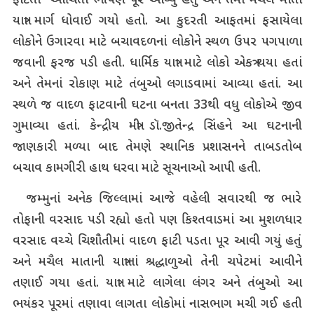
ફાટતા ઓચિંતા ભીષણ પૂર આવ્યું હતું અને તેમાં મચૈલ માતા
યાત્રા માર્ગ ધોવાઈ ગયો હતો. આ કુદરતી આફતમાં ફસાયેલા
લોકોને ઉગારવા માટે બચાવદળનાં લોકોને સ્થળ ઉપર પગપાળા
જવાની ફરજ પડી હતી. ધાર્મિક યાત્રા માટે લોકો એકત્ર થયા હતાં
અને તેમનાં રોકાણ માટે તંબુઓ લગાડવામાં આવ્યા હતાં. આ
સ્થળે જ વાદળ ફાટવાની ઘટના બનતા 33થી વધુ લોકોએ જીવ
ગુમાવ્યા હતાં. કેન્દ્રીય મંત્રી ડૉ.જીતેન્દ્ર સિંહને આ ઘટનાની
જાણકારી મળ્યા બાદ તેમણે સ્થાનિક પ્રશાસનને તાબડતોબ
બચાવ કામગીરી હાથ ધરવા માટે સૂચનાઓ આપી હતી.
જમ્મુનાં અનેક જિલ્લામાં આજે વહેલી સવારથી જ ભારે
તોફાની વરસાદ પડી રહ્યો હતો પણ કિશ્તવાડમાં આ મુશળધાર
વરસાદ વચ્ચે ચિશૌતીમાં વાદળ ફાટી પડતા પૂર આવી ગયું હતું
અને મચૈલ માતાની યાત્રાનાં શ્રદ્ધાળુઓ તેની ચપેટમાં આવીને
તણાઈ ગયા હતાં. યાત્રા માટે લાગેલા લંગર અને તંબુઓ આ
ભયંકર પૂરમાં તણાવા લાગતા લોકોમાં નાસભાગ મચી ગઈ હતી