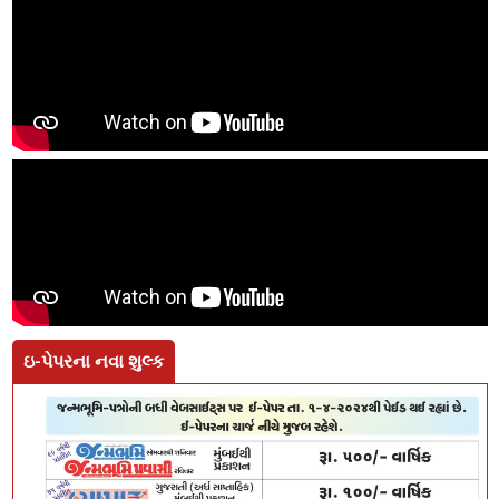
ઇ-પેપરના નવા શુલ્ક