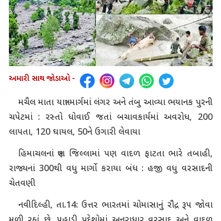
અમારી સાથ જોડાઓ -
મચૈલ માતા યાત્રા માર્ગમાં લંગર અને તંબુ આવ્યા ભયાનક પુરની
ચપેટમાં : રસ્તો ધોવાઈ જતાં બચાવકાર્યમાં અવરોધ, 200
લાપતા, 120 ઘાયલ, 50ને ઉગારી લેવાયા
હિમાચલનાં ત્રણ જિલ્લામાં પણ વાદળ ફાટતા ભારે તબાહી,
રાજ્યનાં 300થી વધુ માર્ગો કરાયા બંધ : હજી વધુ વરસાદની
ચેતવણી
નવીદિલ્હી, તા.14: ઉત્તર ભારતમાં ચોમાસાનું રૌદ્ર રૂપ જોવા
મળી રહ્યું છે. પહાડી પ્રદેશોમાં અનરાધાર વરસાદ અને વાદળ