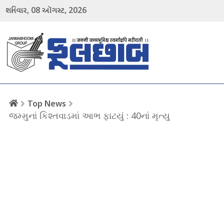
08
2026
શનિવાર,
ઑગસ્ટ,
menu
Top News
જમ્મુનાં કિશ્તવાડમાં આભ ફાટયું : 40નાં મૃત્યુ