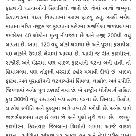
ફાટવાની ઘટનાઓનો સિલસિલો જારી છે. જેમાં આજે જમ્મુનાં
કિશ્તવાડમાં પાડર વિસ્તારમાં આભ ફાટયું હતું. અહીં મચૈલ
માતાનાં મંદિર નજીક જ કુદરતનાં કહેરમાં સર્જાયેલા જળપ્રલયમાં
કમસેકમ 40 લોકોનાં મૃત્યુ નીપજ્યા છે અને હજી 200થી વધુ
લાપતા છે. આમાં 120 વધુ લોકો ઘવાયા છે અને પૂરમાં ફસાયેલા
પ0 લોકોને ઉગારી લેવામાં આવ્યા છે. આવી જ રીત કાશ્મીરનાં
રાજૌરી અને મેંઢરમાં પણ વાદળ ફાટવાની ઘટના બની હતી. તો
હિમાચલમાં પણ તોફાની વરસાદે કહેર મચાવી દીધો છે. વાદળ
ફાટવા અને પૂરપ્રકોપની ઘટનાઓમાં શિમલા, લાહોલ અને સ્પીતિ
જિલ્લામાં અનેક પુલ તણાઈ ગયા છે. બે રાષ્ટ્રીય ધોરીમાર્ગ સહિત
કુલ 300થી વધુ રસ્તાઓ બંધ કરવા પડયા છે. શિમલા, કિન્નોર,
લાહોલ સ્પીતિ અને કુલ્લુમાં ભારે તબાહી મચેલી છે. અનેક ઘરો
જળસૈલાબમાં તણાઈ ગયા છે અને પુલો તૂટી ગયા છે. જમ્મુ-
કાશ્મીરનાં કિશ્તવાડ જિલ્લાનાં ચિશોતી ગામમાં આજે વાદળ