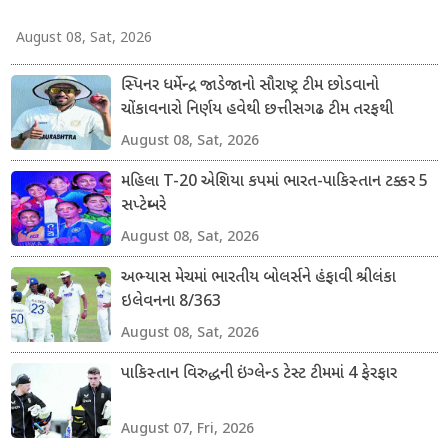
August 08, Sat, 2026
સ્પિનર ધર્મેન્દ્ર જાડેજાનો સૌરાષ્ટ્ર ટીમ છોડવાનો
ચોંકાવનારો નિર્ણય હવેથી છત્તીસગઢ ટીમ તરફથી
ડોમેસ્ટિક ક્રિકેટ રમશે
August 08, Sat, 2026
મહિલા T-20 એશિયા કપમાં ભારત-પાકિસ્તાન ટક્કર 5
સપ્ટેમ્બરે
August 08, Sat, 2026
અભ્યાસ મેચમાં ભારતીય બોલર્સને હંફાવી શ્રીલંકા
ઇલેવનના 8/363
August 08, Sat, 2026
પાકિસ્તાન વિરુદ્ધની ઇંગ્લેન્ડ ટેસ્ટ ટીમમાં 4 ફેરફાર
August 07, Fri, 2026